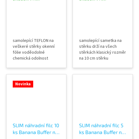
polytetrafluoretylén
polepy
samolepící TEFLON na
samolepící sametka na
veškeré stěrky okenní
stěrku drží na všech
fólie voděodolné
stěrkách klasický rozměr
chemická odolnost
na 10 cm stěrku
teplotní odolnost SUPER
VYSOKÁ KLUZNOST
speciální páska místo
filce
Novinka
SLIM náhradní filc 10
SLIM náhradní filc 5
ks Banana Buffer na
ks Banana Buffer na
stěrku samolepící
stěrku samolepící