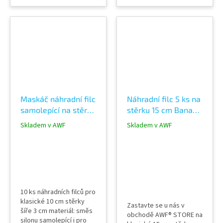
plastové stěrce na
klasickou velikost stěrky
OBLÍBENÝ PRODUKT!!!
CENA ZA 10 CM
Maskáč náhradní filc
Náhradní filc 5 ks na
samolepící na stěrku
stěrku 15 cm Banana
10 cm, šíře 3 cm
Buffer samolepící
Skladem v AWF
Skladem v AWF
PROFI
10 ks náhradních filců pro
klasické 10 cm stěrky
Zastavte se u nás v
šíře 3 cm materiál: směs
obchodě AWF® STORE na
silonu samolepící i pro