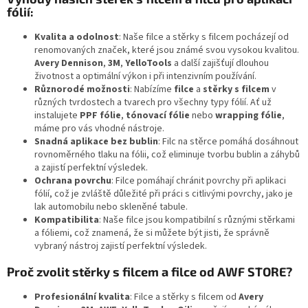
fólií:
Kvalita a odolnost
: Naše filce a stěrky s filcem pocházejí od
renomovaných značek, které jsou známé svou vysokou kvalitou.
Avery Dennison
,
3M
,
YelloTools
a další zajišťují dlouhou
životnost a optimální výkon i při intenzivním používání.
Různorodé možnosti
: Nabízíme
filce
a
stěrky s filcem
v
různých tvrdostech a tvarech pro všechny typy fólií. Ať už
instalujete
PPF fólie
,
tónovací fólie
nebo
wrapping fólie
,
máme pro vás vhodné nástroje.
Snadná aplikace bez bublin
: Filc na stěrce pomáhá dosáhnout
rovnoměrného tlaku na fólii, což eliminuje tvorbu bublin a záhybů
a zajistí perfektní výsledek.
Ochrana povrchu
: Filce pomáhají chránit povrchy při aplikaci
fólií, což je zvláště důležité při práci s citlivými povrchy, jako je
lak automobilu nebo skleněné tabule.
Kompatibilita
: Naše filce jsou kompatibilní s různými stěrkami
a fóliemi, což znamená, že si můžete být jisti, že správně
vybraný nástroj zajistí perfektní výsledek.
Proč zvolit stěrky s filcem a filce od AWF STORE?
Profesionální kvalita
: Filce a stěrky s filcem od
Avery