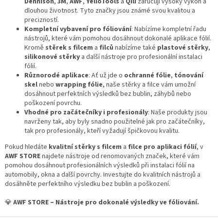
Dennison
,
3M
,
AWF
,
YelloTools
a
Qili
zaručují vysoký výkon a
dlouhou životnost. Tyto značky jsou známé svou kvalitou a
precizností.
Kompletní vybavení pro fóliování
: Nabízíme kompletní řadu
nástrojů, které vám pomohou dosáhnout dokonalé aplikace fólií.
Kromě
stěrek s filcem
a
filců
nabízíme také
plastové stěrky
,
silikonové stěrky
a další nástroje pro profesionální instalaci
fólií.
Různorodé aplikace
: Ať už jde o
ochranné fólie
,
tónování
skel
nebo
wrapping fólie
, naše stěrky a filce vám umožní
dosáhnout perfektních výsledků bez bublin, záhybů nebo
poškození povrchu.
Vhodné pro začátečníky i profesionály
: Naše produkty jsou
navrženy tak, aby byly snadno použitelné jak pro začátečníky,
tak pro profesionály, kteří vyžadují špičkovou kvalitu.
Pokud hledáte
kvalitní stěrky s filcem
a
filce pro aplikaci fólií
, v
AWF STORE
najdete nástroje od renomovaných značek, které vám
pomohou dosáhnout profesionálních výsledků při instalaci fólií na
automobily, okna a další povrchy. Investujte do kvalitních nástrojů a
dosáhněte perfektního výsledku bez bublin a poškození.
💎
AWF STORE – Nástroje pro dokonalé výsledky ve fóliování.