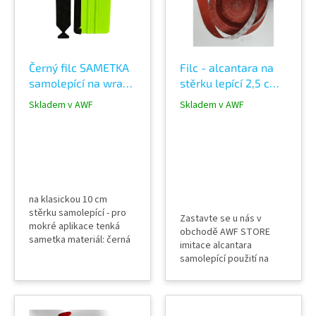
s
p
r
o
Černý filc SAMETKA
Filc - alcantara na
d
samolepící na wrap
stěrku lepící 2,5 cm
u
stěrku
šířka
k
Skladem v AWF
Skladem v AWF
t
ů
na klasickou 10 cm
stěrku samolepící - pro
Zastavte se u nás v
mokré aplikace tenká
obchodě AWF STORE
sametka materiál: černá
imitace alcantara
sametka šíře 3 cm Stěrka
samolepící použití na
není součástí balení.
vytlačovací stěrky
podlepení vrzajících
plastů v interiéru
automobilů