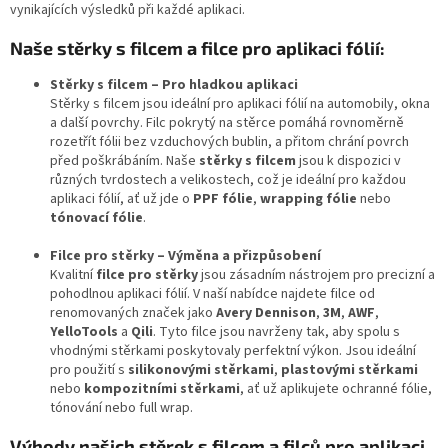
p
vynikajících výsledků při každé aplikaci.
r
v
Naše stěrky s filcem a filce pro aplikaci fólií:
k
y
Stěrky s filcem – Pro hladkou aplikaci
v
Stěrky s filcem jsou ideální pro aplikaci fólií na automobily, okna
ý
a další povrchy. Filc pokrytý na stěrce pomáhá rovnoměrně
p
rozetřít fólii bez vzduchových bublin, a přitom chrání povrch
i
před poškrábáním. Naše
stěrky s filcem
jsou k dispozici v
s
různých tvrdostech a velikostech, což je ideální pro každou
u
aplikaci fólií, ať už jde o
PPF fólie
,
wrapping fólie
nebo
tónovací fólie
.
Filce pro stěrky – Výměna a přizpůsobení
Kvalitní
filce pro stěrky
jsou zásadním nástrojem pro precizní a
pohodlnou aplikaci fólií. V naší nabídce najdete filce od
renomovaných značek jako
Avery Dennison
,
3M
,
AWF
,
YelloTools
a
Qili
. Tyto filce jsou navrženy tak, aby spolu s
vhodnými stěrkami poskytovaly perfektní výkon. Jsou ideální
pro použití s
silikonovými stěrkami
,
plastovými stěrkami
nebo
kompozitními stěrkami
, ať už aplikujete ochranné fólie,
tónování nebo full wrap.
Výhody našich stěrek s filcem a filců pro aplikaci