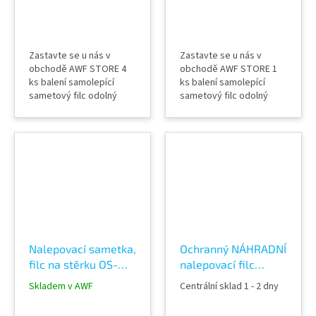
Zastavte se u nás v
Zastavte se u nás v
obchodě AWF STORE 4
obchodě AWF STORE 1
ks balení samolepící
ks balení samolepící
sametový filc odolný
sametový filc odolný
teplotám a vlhku pro
teplotám a vlhku pro
mokré a suché
mokré a suché
vytlačování
vytlačování SUPER kvalita
Nalepovací sametka,
Ochranný NÁHRADNÍ
filc na stěrku OS-
nalepovací filc
Ti201 OMEGA SKINZ
Wingman, samet na
Skladem v AWF
Centrální sklad 1 - 2 dny
25ks
stěrku Flaming 25ks