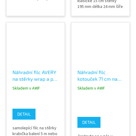
klasické 15 cm stěrky
mokré použití reklamní
195 mm délka 24 mm šíře
polepy, wrap, PPF
balení 5 ks nalepovací
ochrana na stěrku
neškráne fólie použití za
mokra i sucha profi
produkt výrobce Banana
Buffer® Brazílie pro
wrapping, PPF, reklamu,
okenní fólie
Náhradní filc AVERY
Náhradní filc
na stěrky wrap a ppf
kotouček 71 cm na
polepy
stěrku Banana
Skladem v AWF
Skladem v AWF
fóliíCK3900001
Buffer samolepící
PROFI
DETAIL
DETAIL
samolepící filc na stěrky
krabička balení 5 m nebo