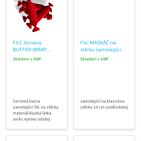
FILC červený
Filc MASKÁČ na
BUFFER WRAP
stěrku samolepící
samolepící ochranný
WRAP PPF lepení
Skladem v AWF
Skladem v AWF
na stěrku
fólií
červená barva
samolepící na klasickou
samolepící filc na stěrky
stěrku 10 cm voděodolný
materiál kluzká látka
směs nylonu odolný
vodě drží na každé
plastové stěrce na
klasickou velikost stěrky