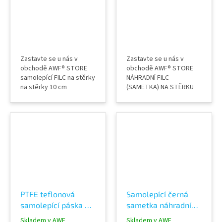
Zastavte se u nás v
Zastavte se u nás v
obchodě AWF® STORE
obchodě AWF® STORE
samolepící FILC na stěrky
NÁHRADNÍ FILC
na stěrky 10 cm
(SAMETKA) NA STĚRKU
zabraňuje poškrábání
Flaming počet ks v balení
fólií balení 25 ks výrobce
25 pro wrapping a PPF
Omega Skinz
PTFE teflonová
Samolepící černá
samolepící páska na
sametka náhradní
stěrku -
filc na stěrku WRAP
Skladem v AWF
Skladem v AWF