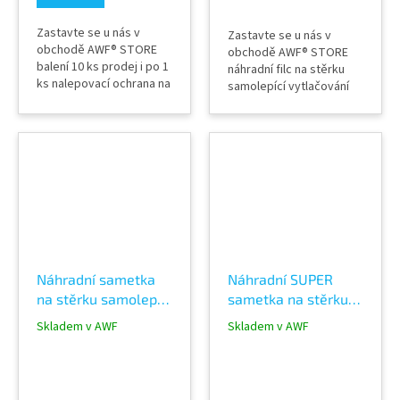
Zastavte se u nás v
Zastavte se u nás v
obchodě AWF® STORE
obchodě AWF® STORE
balení 10 ks prodej i po 1
náhradní filc na stěrku
ks nalepovací ochrana na
samolepící vytlačování
stěrku neškráne fólie
wrapping fólií
použití za mokra i sucha
profi produkt
výrobce Banana
Buffer® Brazílie
Náhradní sametka
Náhradní SUPER
na stěrku samolepící
sametka na stěrku
filc awf/255R/4
samolepící filc
Skladem v AWF
Skladem v AWF
awf/255R/1