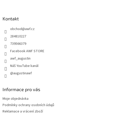
Z
á
p
a
Kontakt
t
obchod
@
awf.cz
í
284810227
739566379
Facebook AWF STORE
awf_augustin
Náš YouTube kanál
@augustinawf
Informace pro vás
Moje objednávka
Podmínky ochrany osobních údajů
Reklamace a vrácení zboží