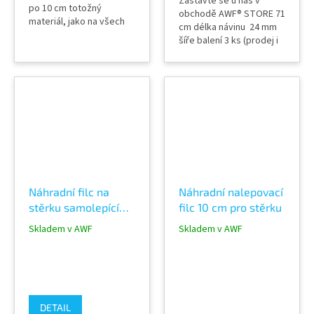
Zastavte se u nás v
po 10 cm totožný
obchodě AWF® STORE 71
materiál, jako na všech
cm délka návinu 24 mm
stěrkách AVERY modrá
šíře balení 3 ks (prodej i
barva
po 1 ks 71 cm)
nalepovací ochrana na
stěrku neškráne fólie
použití za mokra i sucha
profi produkt
výrobce Banana
Buffer® Brazílie pro
wrapping, PPF, reklamu,
okenní fólie
Náhradní filc na
Náhradní nalepovací
stěrku samolepící
filc 10 cm pro stěrku
Banana Buffer
Skladem v AWF
Skladem v AWF
DETAIL