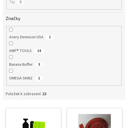
Tip
0
Značky
Avery Dennison USA
1
AWF® TOOLS
14
Banana Buffer
5
OMEGA SKINZ
2
Položek k zobrazení:
22
V
ý
p
i