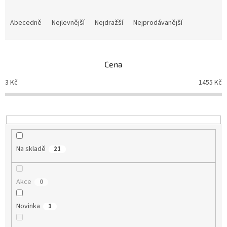
Ř
a
Abecedně
Nejlevnější
Nejdražší
Nejprodávanější
z
e
n
Cena
í
p
3
Kč
1455
Kč
r
o
d
u
k
t
Na skladě
21
ů
Akce
0
Novinka
1