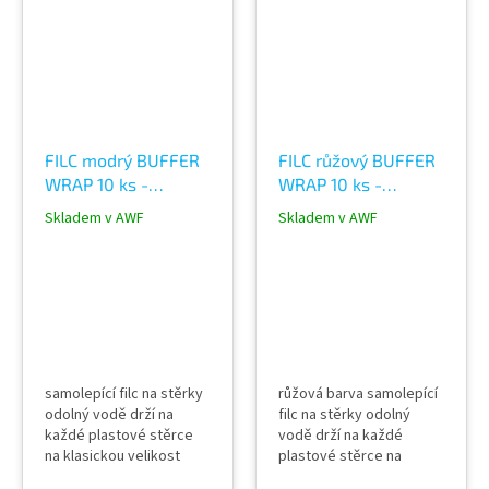
FILC modrý BUFFER
FILC růžový BUFFER
WRAP 10 ks -
WRAP 10 ks -
samolepící ochranný
samolepící ochranný
Skladem v AWF
Skladem v AWF
na stěrku
na stěrku
samolepící filc na stěrky
růžová barva samolepící
odolný vodě drží na
filc na stěrky odolný
každé plastové stěrce
vodě drží na každé
na klasickou velikost
plastové stěrce na
stěrky 10 ks v balení -
klasickou velikost stěrky