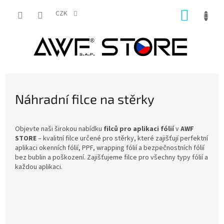
Přejít
NÁKUP
na
CZK
obsah
KOŠÍK
Náhradní filce na stěrky
Objevte naši širokou nabídku
filců pro aplikaci fólií
v
AWF
STORE
– kvalitní filce určené pro stěrky, které zajišťují perfektní
aplikaci okenních fólií, PPF, wrapping fólií a bezpečnostních fólií
bez bublin a poškození. Zajišťujeme filce pro všechny typy fólií a
každou aplikaci.