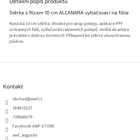
Detailní popis produktu
Stěrka s filcem 10 cm ALCANARA vytlačovací na fólie
Klasická 10 cm stěrka. Vhodná pro wrap polepy, aplikace PPF
ochranných fólií, vytlačování reklamních polepů. Umělá alcantara
je kvalitní s dobrou životností. Přilepená ke stěrce oboustrannou
páskou.
Z
á
p
a
Kontakt
t
obchod
@
awf.cz
í
284810227
739566379
Facebook AWF STORE
awf_augustin