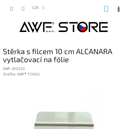
Přejít
NÁKUP
na
CZK
obsah
KOŠÍK
Stěrka s filcem 10 cm ALCANARA
vytlačovací na fólie
AWF-25GS10
Značka:
AWF® TOOLS