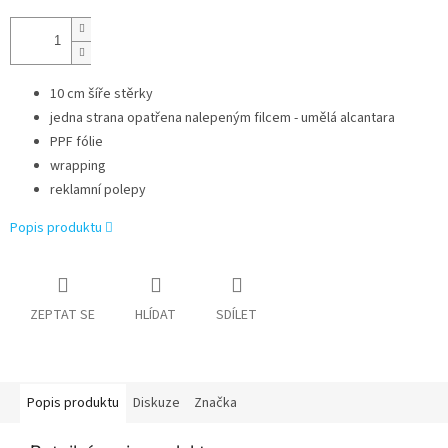
10 cm šíře stěrky
jedna strana opatřena nalepeným filcem - umělá alcantara
PPF fólie
wrapping
reklamní polepy
Popis produktu
ZEPTAT SE
HLÍDAT
SDÍLET
Popis produktu
Diskuze
Značka