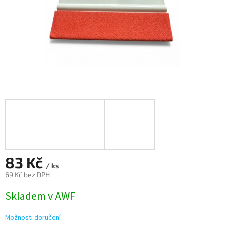
83 Kč
/ ks
69 Kč bez DPH
Měrná
Skladem v AWF
cena:
Možnosti doručení