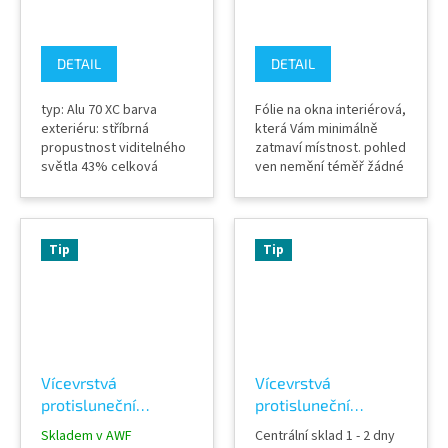
DETAIL
DETAIL
typ: Alu 70 XC barva
Fólie na okna interiérová,
exteriéru: stříbrná
která Vám minimálně
propustnost viditelného
zatmaví místnost. pohled
světla 43% celková
ven nemění téměř žádné
odražená sluneční
zabarvení fólie
energie 66% absorpce
propustnost světla 68%
sluneční energie 29%
absorpce 41% odražená
materiál: PET tloušťka
sluneční energie 40%
Tip
Tip
fólie: 75 micron umístění:
Barva zvenku : světlá
EXTERIÉR garance
neutrální TLOUŠŤKA: 55
životnosti min 3 roky
micronů Záruka výrobce
Výrobce Solar Screen
10 let
Hodně používaná
protisluneční...
Vícevrstvá
Vícevrstvá
protisluneční
protisluneční
INTERIÉROVÁ okenní
INTERIÉROVÁ okenní
Skladem v AWF
Centrální sklad 1 - 2 dny