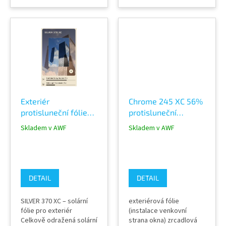
(%) 85 Propustnost
navržena pro maximální
viditelného světla (%) 14
reflexi sluneční energie,
Zachovává přirozený
omezení přehřívání
vzhled interiéru Blokuje
interiérů a snížení
UV záření Redukuje
nákladů na klimatizaci.
prostup tepla do
Díky nové generaci
interiéru Tloušťka: 75
materiálů nabízí vyšší
mikronů Záruka až: 12 let
výkon, dlouhou životnost
Šířky: 122...
a snadnější...
Exteriér
Chrome 245 XC 56%
protisluneční fólie
protisluneční
SILVER 370 XC na
EXTERIÉR zrcadlová
Skladem v AWF
Skladem v AWF
okna - 12 let garance
fólie
Solar Screen
DETAIL
DETAIL
SILVER 370 XC – solární
exteriérová fólie
fólie pro exteriér
(instalace venkovní
Celkově odražená solární
strana okna) zrcadlová