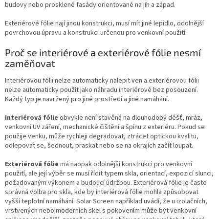
budovy nebo prosklené fasády orientované na jih a západ.
Exteriérové fólie nají jinou konstrukci, musí mít jiné lepidlo, odolnější
povrchovou úpravu a konstrukci určenou pro venkovní použití.
Proč se interiérové a exteriérové fólie nesmí
zaměňovat
Interiérovou fólii nelze automaticky nalepit ven a exteriérovou fólii
nelze automaticky použít jako náhradu interiérové bez posouzení.
Každý typ je navržený pro jiné prostředí a jiné namáhání.
Interiérová fólie
obvykle není stavěná na dlouhodobý déšť, mráz,
venkovní UV záření, mechanické čištění a špínu z exteriéru. Pokud se
použije venku, může rychleji degradovat, ztrácet optickou kvalitu,
odlepovat se, šednout, praskat nebo se na okrajích začít loupat.
Exteriérová fólie
má naopak odolnější konstrukci pro venkovní
použití, ale její výběr se musí řídit typem skla, orientací, expozicí slunci,
požadovaným výkonem a budoucí údržbou. Exteriérová fólie je často
správná volba pro skla, kde by interiérová fólie mohla způsobovat
vyšší teplotní namáhání. Solar Screen například uvádí, že u izolačních,
vrstvených nebo moderních skel s pokovením může být venkovní