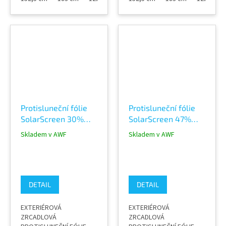
viditelného světla 65%
viditelného světla 82%
odraz sluneční energie
odraz sluneční energie
66% výroba v šíři role
67% absorpce sluneční
122 cm, 152 cm, 183 cm
energie 20% výroba v
PRO OBJEDNÁNÍ
šíři role 122 cm, 152 cm,
METRÁŽE NÁS
183 cm tloušťka 60
KONTAKTUJTE
micronů NÍŽE V POPISU
NA VIDEU, VIDÍTE...
Protisluneční fólie
Protisluneční fólie
SolarScreen 30%
SolarScreen 47%
ZRCADLOVÁ
ZRCADLOVÁ
Skladem v AWF
Skladem v AWF
EXTERIÉR CHROME
EXTERIÉR SILVER 44
270 XC
XC
DETAIL
DETAIL
EXTERIÉROVÁ
EXTERIÉROVÁ
ZRCADLOVÁ
ZRCADLOVÁ