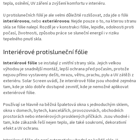
v
tepla, oslnění, UV záření a zvýšení komfortu v interiéru.
k
y
U protislunečních fólií je ale velmi důležité rozlišovat, zda jde o fólii
v
interiérovou
, nebo
exteriérovou
. Nejde pouze o to, na kterou stranu
ý
skla se fólie nalepí. Rozdíl je v konstrukci fólie, lepidle, odolnosti proti
p
počasí, životnosti, způsobu práce se sluneční energií i v riziku
i
tepelného pnutí skla.
s
u
Interiérové protisluneční fólie
Interiérové fólie
se instalují z vnitřní strany skla. Jejich velkou
výhodou je snadnější montáž, lepší ochrana před počasím, protože
nejsou přímo vystaveny dešti, mrazu, větru, prachu, pylu a UV zátěži z
exteriéru. Solar Screen uvádí, že interiérové fólie jsou vhodné zejména
tam, kde je sklo dobře dostupné zevnitř, kde je nemožné aplikovat
exteriérové fólie.
Používají se hlavně na běžná špaletová okna s jednoduchým sklem,
okna v domech, bytech, kancelářích, provozovnách, obchodních
prostorách nebo interiérových prosklených příčkách. Jsou vhodné i
tam, kde zákazník řeší nejen teplo, ale také soukromí, dekorativní
efekt a UV ochranu.