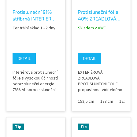
výrobcem 2 roky (při
dodržení správného...
Protisluneční 91%
Protisluneční fólie
stříbrná INTERIER
40% ZRCADLOVÁ
fólie Silver 99 C na
EXTERIÉR SILVER 60
Centrální sklad 1 - 2 dny
Skladem v AWF
okna
XC SolarScreen
DETAIL
DETAIL
Interiérová protisluneční
EXTERIÉROVÁ
fólie s vysokou účinností
ZRCADLOVÁ
odraz sluneční energie
PROTISLUNEČNÍ FÓLIE
78% Absorpce sluneční
propustnost viditelného
energie 18% Zatmevení
světla do interiéru 36%
91% Záruka výrobcem 12
odraz sluneční energie
152,5 cm
183 cm
122 cm
let (při dodržení
63% absorpce sluneční
správného postupu
energie 45% barva
instalace) Dostupné v
stříbrná záruka výrobce
několika variantách
8 let aplikace EXTERIÉR
Tip
Tip
podle požadované míry
zatmavení a prostupu