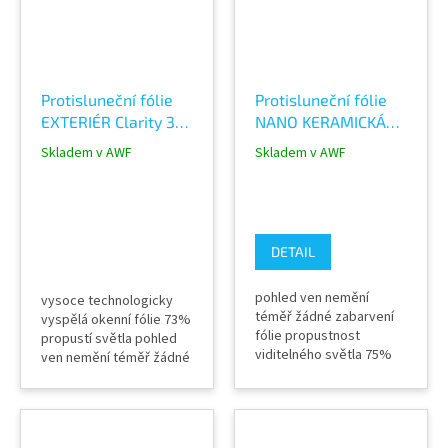
světla Výrobce Solar...
Protisluneční fólie
Protisluneční fólie
EXTERIÉR Clarity 333
NANO KERAMICKÁ
XC 73% NEUTRÁLNÍ
75% SolarScreen
Skladem v AWF
Skladem v AWF
SolarScreen
SPECTRA 333 XC
DETAIL
pohled ven nemění
vysoce technologicky
téměř žádné zabarvení
vyspělá okenní fólie 73%
fólie propustnost
propustí světla pohled
viditelného světla 75%
ven nemění téměř žádné
celková odražená
zabarvení fólie neruší
sluneční energie 59%
elektrické zařízení velmi
absorpce sluneční
průhledná a bez
energie 53% odraz
kovových částic