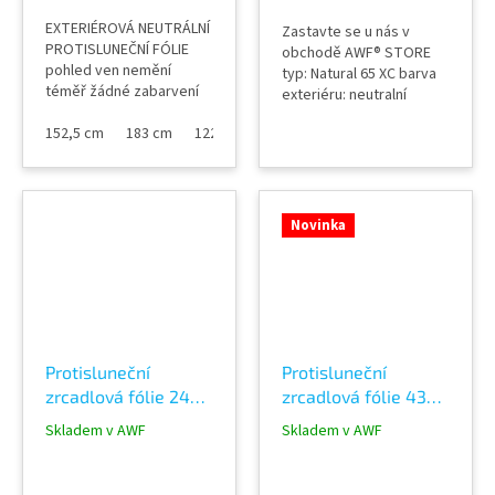
EXTERIÉROVÁ NEUTRÁLNÍ
Zastavte se u nás v
PROTISLUNEČNÍ FÓLIE
obchodě AWF® STORE
pohled ven nemění
typ: Natural 65 XC barva
téměř žádné zabarvení
exteriéru: neutralní
fólie propustnost
propustnost viditelného
viditelného světla do
152,5 cm
183 cm
122 cm
světla 35% celková
interiéru 59% odraz
odražená sluneční
venkovního viditelného
energie 65% absorpce
světla 17% odraz
sluneční energie 52%
sluneční energie 25%
materiál: PET tloušťka
Novinka
absorpce sluneční
fólie: 60 micron přenos
energie 32% snížení
UV záření 1% umístění:
oslnění sluncem 40%
EXTERIÉR šíře role:152,5
výroba v šíři role...
cm...
Protisluneční
Protisluneční
zrcadlová fólie 24%
zrcadlová fólie 43%
propustnost Alu 80
propustnost Alu 70
Skladem v AWF
Skladem v AWF
XC EXTERIER
XC EXTERIER