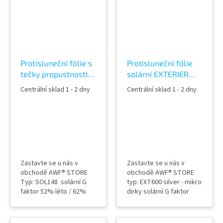
venkovního viditelného
poskytuje vysokou
světla 8% materiál: PET
úroveň infračervené
tloušťka fólie: 60 micron
ochrany se super
přenos UV záření 1%
schopností odrazit
umístění: EXTERIÉR šíře
sluneční teplo se
role:152,5 cm...
zachováním
propustnosti...
Protisluneční fólie s
Protisluneční fólie
tečky propustnostI
solární EXTERIER
48% NTERIER
52% na skla EXT600
Centrální sklad 1 - 2 dny
Centrální sklad 1 - 2 dny
SILVER SOL148
SILVER
Zastavte se u nás v
Zastavte se u nás v
obchodě AWF® STORE
obchodě AWF® STORE
Typ: SOL148 solární G
typ: EXT600 silver - mikro
faktor 52% léto / 62%
dirky solární G faktor
zima odražená sluneční
48% odražená sluneční
energie 48% léto / 34%
energie 52% materiál:
zima Materiál: PET
PET tloušťka fólie: 45