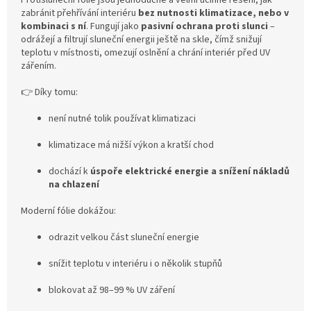
Protisluneční fólie jsou jednoduché a velmi účinné řešení, jak
zabránit přehřívání interiéru
bez nutnosti klimatizace, nebo v
kombinaci s ní
. Fungují jako
pasivní ochrana proti slunci
–
odrážejí a filtrují sluneční energii ještě na skle, čímž snižují
teplotu v místnosti, omezují oslnění a chrání interiér před UV
zářením.
👉 Díky tomu:
není nutné tolik používat klimatizaci
klimatizace má nižší výkon a kratší chod
dochází k
úspoře elektrické energie a snížení nákladů
na chlazení
Moderní fólie dokážou:
odrazit velkou část sluneční energie
snížit teplotu v interiéru i o několik stupňů
blokovat až 98–99 % UV záření