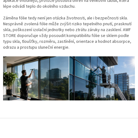
aplikace vhodnější, protože posouvá ohřev na venkovní tabuli, která
lépe odvádí teplo do okolního vzduchu.
Záměna fólie tedy není jen otázka životnosti, ale i bezpečnosti skla.
Nesprávně zvolená fólie může zvýšit riziko tepelného pnutí, prasknutí
skla, poškození izolační jednotky nebo ztrátu záruky na zasklení. AWF
STORE doporučuje vždy posoudit kompatibilitu fólie se sklem podle
typu skla, tloušťky, rozměru, zastínění, orientace a hodnot absorpce,
odrazu a prostupu sluneční energie.
Z
á
p