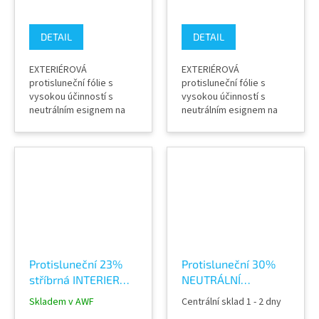
DETAIL
DETAIL
EXTERIÉROVÁ
EXTERIÉROVÁ
protisluneční fólie s
protisluneční fólie s
vysokou účinností s
vysokou účinností s
neutrálním esignem na
neutrálním esignem na
budově a průhledem do
budově a průhledem do
modrého odstínu. odraz
hnědého odstínu. odraz
sluneční energie 19%
sluneční energie 34%
Absorpce sluneční
Absorpce sluneční
energie 50%
energie 28% Zatmevení
Propustnost světla do
propustnost světla do
budovy 45% Záruka
budovy 22% Záruka
výrobcem 8 let (při
výrobcem 8 let (při
dodržení správného
dodržení správného
postupu instalace)
postupu instalace)...
Výrobce Solar...
Protisluneční 23%
Protisluneční 30%
stříbrná INTERIER
NEUTRÁLNÍ
fólie Silver 80 C na
INTERIER fólie Steel
Skladem v AWF
Centrální sklad 1 - 2 dny
okna
75 C na okna