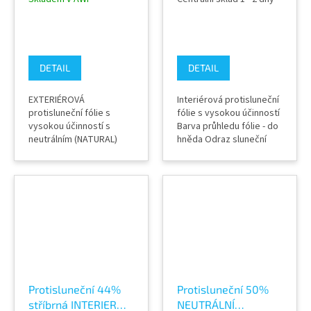
Natural 65 XC na
65 C na okna
okna
DETAIL
DETAIL
EXTERIÉROVÁ
Interiérová protisluneční
protisluneční fólie s
fólie s vysokou účinností
vysokou účinností s
Barva průhledu fólie - do
neutrálním (NATURAL)
hněda Odraz sluneční
designem na budově a
energie 16% Absorpce
průhledem do hnědého
sluneční energie 46%
odstínu. odraz sluneční
Zatmevení 43% Záruka
energie 25% Absorpce
výrobcem 10 let (při
sluneční energie 58%
dodržení správného
Propustnost světla do
postupu instalace) Šíře
budovy 32% Záruka
role 152 cm Výrobce
výrobcem 3 let (při
Solar Screen Fólie
dodržení správného
pokovené jsou vysoce...
postupu instalace)...
Protisluneční 44%
Protisluneční 50%
stříbrná INTERIER
NEUTRÁLNÍ