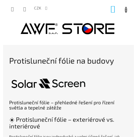
Přejít
NÁKUP
na
CZK
obsah
KOŠÍK
Protisluneční fólie na budovy
Protisluneční fólie – přehledné řešení pro řízení
světla a tepelné zátěže
☀️ Protisluneční fólie – exteriérové vs.
interiérové