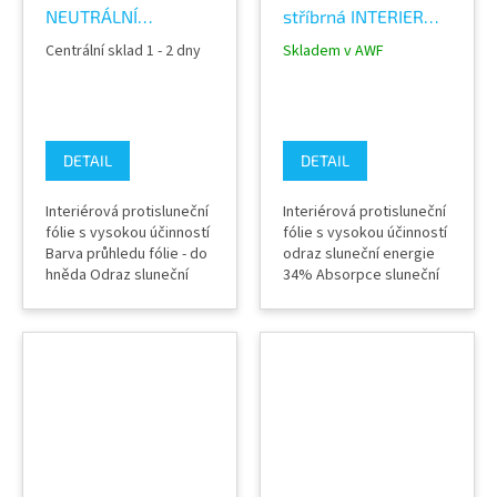
NEUTRÁLNÍ
stříbrná INTERIER
INTERIER fólie Steel
fólie Silver 50 C na
Centrální sklad 1 - 2 dny
Skladem v AWF
50 C na okna
okna
DETAIL
DETAIL
Interiérová protisluneční
Interiérová protisluneční
fólie s vysokou účinností
fólie s vysokou účinností
Barva průhledu fólie - do
odraz sluneční energie
hněda Odraz sluneční
34% Absorpce sluneční
energie 16% Absorpce
energie 29% Zatmevení
sluneční energie 46%
59% Záruka výrobcem 12
Zatmevení 43% Záruka
let (při dodržení
výrobcem 10 let (při
správného postupu
dodržení správného
instalace) Dostupné v
postupu instalace) Šíře
několika variantách
role 152 cm Výrobce
podle požadované míry
Solar Screen Fólie
zatmavení a prostupu
pokovené jsou vysoce...
světla Výrobce Solar...