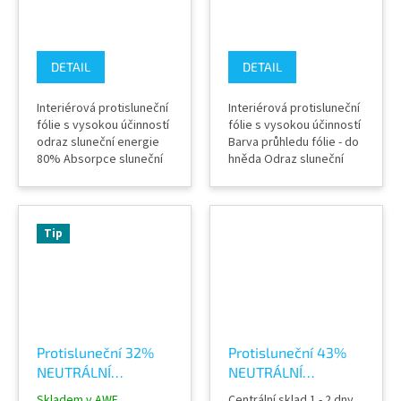
DETAIL
DETAIL
Interiérová protisluneční
Interiérová protisluneční
fólie s vysokou účinností
fólie s vysokou účinností
odraz sluneční energie
Barva průhledu fólie - do
80% Absorpce sluneční
hněda Odraz sluneční
energie 33% Zatmevení
energie 23% Absorpce
23% Záruka výrobcem 12
sluneční energie 51%
let (při dodržení
Zatmevení 30% Záruka
správného postupu
výrobcem 10 let (při
Tip
instalace) Dostupné v
dodržení správného
několika variantách
postupu instalace) Šíře
podle požadované míry
role 152 cm Výrobce
zatmavení a prostupu
Solar Screen Fólie
světla Výrobce Solar...
pokovené jsou vysoce...
Protisluneční 32%
Protisluneční 43%
NEUTRÁLNÍ
NEUTRÁLNÍ
EXTERIÉR fólie
INTERIER fólie Steel
Skladem v AWF
Centrální sklad 1 - 2 dny