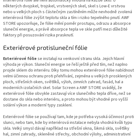
Interiérová fólie ale není automaticky vhodná na každé sklo. U
některých dvojskel, trojskel, vrstvených skel, skel s Low-E vrstvou
nebo u velkých ploch s částečným zastíněním může nevhodně zvolená
interiérová fólie zvýšit teplotu skla a tím i riziko tepelného pnutí. AWF
STORE upozorňuje, že fólie mění poměr prostupu, odrazu a absorpce
sluneční energie, a právě absorpce tepla ve skle patří mezi důležité
faktory při posuzování rizika prasknutí.
Exteriérové protisluneční fólie
Exteriérové fólie
se instalují na venkovní stranu skla. Jejich hlavní
výhoda je výkon. Sluneční energie se řeší ještě před tím, než naplno
projde sklem do interiéru. Díky tomu mohou exteriérové fólie nabídnout
velmi účinnou ochranu proti přehřívání, zejména u velkých prosklených
ploch, střešních oken, světlíků, výloh, zimních zahrad, fasád, hal a
moderních izolačních skel. Solar Screen a AWF STORE uvádějí, že
exteriérové fólie obvykle zastavují více slunečního tepla dříve, než se
dostane do skla nebo interiéru, a proto mohou být vhodné pro vyšší
solární výkon a moderní typy zasklení.
Exteriérové fólie se používají tam, kde je potřeba vysoká účinnost proti
slunci, nebo tam, kde by interiérová instalace nebyla vhodná kvůli typu
skla. Velký smysl dávají například na střešní okna, šikmá skla, světlíky
hal, zimní zahrady, skleněné střechy, obchodní výlohy, administrativní