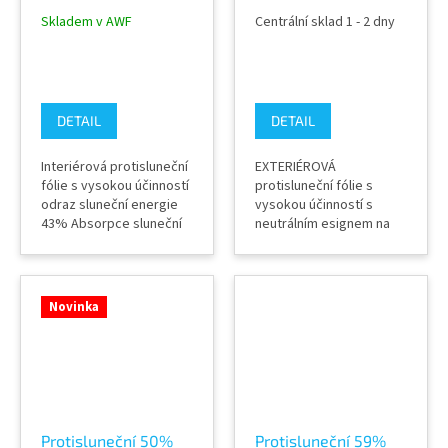
fólie Silver 70 C na
EXTERIÉR fólie
Skladem v AWF
Centrální sklad 1 - 2 dny
okna
Titane 250 XC na
okna
DETAIL
DETAIL
Interiérová protisluneční
EXTERIÉROVÁ
fólie s vysokou účinností
protisluneční fólie s
odraz sluneční energie
vysokou účinností s
43% Absorpce sluneční
neutrálním esignem na
energie 35% Zatmevení
budově a průhledem do
44% Záruka výrobcem 12
hnědého odstínu. odraz
let (při dodržení
sluneční energie 19%
správného postupu
Absorpce sluneční
Novinka
instalace) Dostupné v
energie 50%
několika variantách
Propustnost světla do
podle požadované míry
budovy 45% Záruka
zatmavení a prostupu
výrobcem 8 let (při
světla Výrobce Solar...
dodržení správného
postupu instalace)
Výrobce Solar...
Protisluneční 50%
Protisluneční 59%