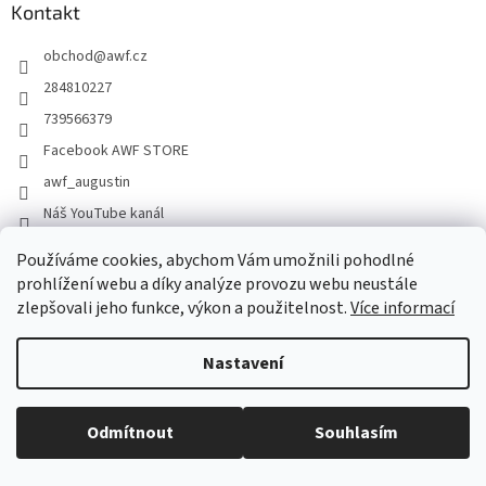
a
Kontakt
t
obchod
@
awf.cz
í
284810227
739566379
Facebook AWF STORE
awf_augustin
Náš YouTube kanál
@augustinawf
Používáme cookies, abychom Vám umožnili pohodlné
prohlížení webu a díky analýze provozu webu neustále
zlepšovali jeho funkce, výkon a použitelnost.
Více informací
Informace pro vás
Moje objednávka
Nastavení
Podmínky ochrany osobních údajů
Reklamace a vrácení zboží
Odmítnout
Souhlasím