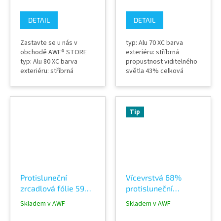
DETAIL
DETAIL
Zastavte se u nás v
typ: Alu 70 XC barva
obchodě AWF® STORE
exteriéru: stříbrná
typ: Alu 80 XC barva
propustnost viditelného
exteriéru: stříbrná
světla 43% celková
propustnost viditelného
odražená sluneční
světla 24% celková
energie 66% absorpce
odražená sluneční
sluneční energie 29%
energie 80% absorpce
materiál: PET tloušťka
Tip
sluneční energie 25%
fólie: 75 micron umístění:
materiál: PET tloušťka
EXTERIÉR garance
fólie: 75 micron umístění:
životnosti min 3 roky
EXTERIÉR garance
Výrobce Solar Screen
životnosti min 3 roky
Hodně používaná
Hodně...
protisluneční...
Protisluneční
Vícevrstvá 68%
zrcadlová fólie 59%
protisluneční
propustnost Alu 50
INTERIÉROVÁ okenní
Skladem v AWF
Skladem v AWF
XC EXTERIER
fólie SOLAR SCREEN
Multiglass 66C