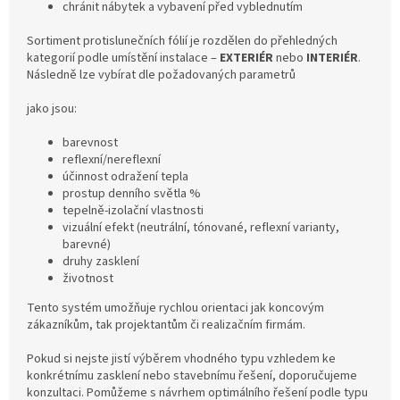
chránit nábytek a vybavení před vyblednutím
Sortiment protislunečních fólií je rozdělen do přehledných
kategorií podle umístění instalace –
EXTERIÉR
nebo
INTERIÉR
.
Následně lze vybírat dle požadovaných parametrů
jako jsou:
barevnost
reflexní/nereflexní
účinnost odražení tepla
prostup denního světla %
tepelně-izolační vlastnosti
vizuální efekt (neutrální, tónované, reflexní varianty,
barevné)
druhy zasklení
životnost
Tento systém umožňuje rychlou orientaci jak koncovým
zákazníkům, tak projektantům či realizačním firmám.
Pokud si nejste jistí výběrem vhodného typu vzhledem ke
konkrétnímu zasklení nebo stavebnímu řešení, doporučujeme
konzultaci. Pomůžeme s návrhem optimálního řešení podle typu