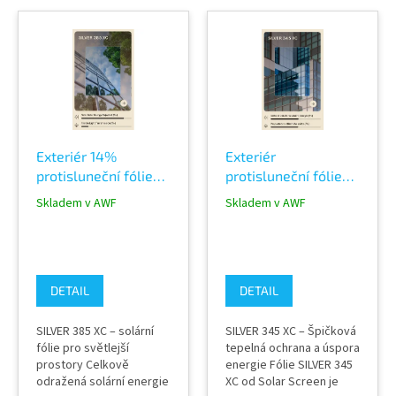
V
ý
p
i
s
p
r
o
Exteriér 14%
Exteriér
d
protisluneční fólie
protisluneční fólie
u
SILVER 385 XC na
SILVER 345 XC na
k
Skladem v AWF
Skladem v AWF
okna - 12 let garance
okna - 10 let
t
Solar Screen
garance Solar
ů
Screen
DETAIL
DETAIL
SILVER 385 XC – solární
SILVER 345 XC – Špičková
fólie pro světlejší
tepelná ochrana a úspora
prostory Celkově
energie Fólie SILVER 345
odražená solární energie
XC od Solar Screen je