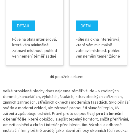
fólie SOLAR SCREEN
fólie SOLAR SCREEN
SPECTRA 30 C
SPECTRA 33 C
DETAIL
DETAIL
Fólie na okna interiérová,
Fólie na okna interiérová,
která Vám minimálně
která Vám minimálně
zatmaví místnost. pohled
zatmaví místnost. pohled
ven nemění téměř žádné
ven nemění téměř žádné
zabarvení fólie
zabarvení fólie
propustnost světla 70%
propustnost světla 68%
absorpce 28% odražená
absorpce 36% odražená
40
položek celkem
sluneční energie 32%
O
sluneční energie 59%
Barva zvenku : světlá
v
Barva zvenku : LIGHT
neutrální TLOUŠŤKA: 55
l
CHAMPAGNE TLOUŠŤKA:
Velké prosklené plochy dnes najdeme téměř všude – v rodinných
micronů Záruka výrobce
á
55 micronů Záruka
domech, kancelářích, výlohách, školách, zdravotnických zařízeních,
10 let
d
výrobce 10 let
zimních zahradách, střešních oknech i moderních fasádách. Sklo přináší
a
světlo a moderní vzhled, ale zároveň propouští sluneční teplo, UV
c
záření a způsobuje oslnění. Právě proto se používají
protisluneční
í
okenní fólie
, které dokážou zlepšit tepelný komfort, snížit přehřívání,
p
omezit oslnění a chránit interiér před blednutím. Výrobci a odborné
r
instalační firmy běžně uvádějí jako hlavní přínosy okenních fólií redukci