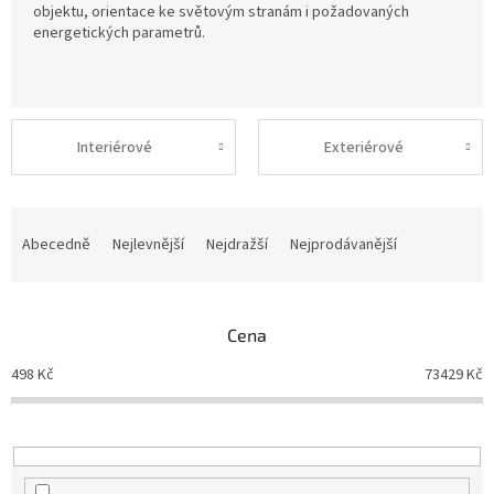
objektu, orientace ke světovým stranám i požadovaných
energetických parametrů.
Interiérové
Exteriérové
Ř
a
Abecedně
Nejlevnější
Nejdražší
Nejprodávanější
z
e
n
Cena
í
p
498
Kč
73429
Kč
r
o
d
u
k