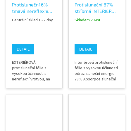
Protisluneční 6%
Protisluneční 87%
tmavá nereflexní
stříbrná INTERIER
EXTERIÉR fólie
fólie Silver 95 C na
Centrální sklad 1 - 2 dny
Skladem v AWF
Charcoal 95 XC na
okna
okna
DETAIL
DETAIL
EXTERIÉROVÁ
Interiérová protisluneční
protisluneční fólie s
fólie s vysokou účinností
vysokou účinností s
odraz sluneční energie
nereflexní vrstvou, na
78% Absorpce sluneční
budově nevytváří
energie 18% Zatmevení
zrcadlový efekt.
91% Záruka výrobcem 12
Průhledem do
let (při dodržení
modro/zeleného
správného postupu
odstínu. odraz sluneční
instalace) Dostupné v
energie 7% Absorpce
několika variantách
sluneční energie 59%
podle požadované míry
Propustnost světla do
zatmavení a prostupu
budovy 6% Záruka
světla Výrobce Solar...