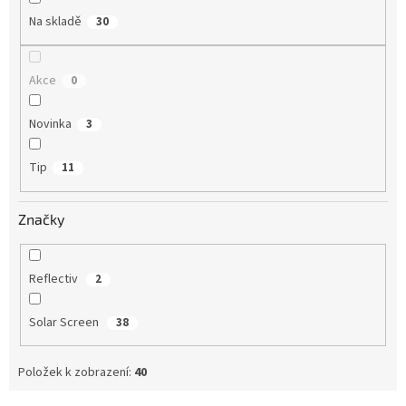
t
Na skladě
30
ů
Akce
0
Novinka
3
Tip
11
Značky
Reflectiv
2
Solar Screen
38
Položek k zobrazení:
40