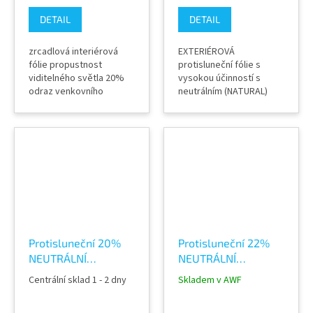
DETAIL
DETAIL
zrcadlová interiérová
EXTERIÉROVÁ
fólie propustnost
protisluneční fólie s
viditelného světla 20%
vysokou účinností s
odraz venkovního
neutrálním (NATURAL)
viditelného světla 43%
designem na budově a
odraz vnitřního
průhledem do hnědého
viditelného světla 19%
odstínu. odraz sluneční
odraz sluneční energie
energie 26% Absorpce
49% absorpce sluneční
sluneční energie 62%
energie 39% snížení
Propustnost světla do
oslnění sluncem 78%
budovy 20% Záruka
tloušťka 50 mic batva
výrobcem 3 let (při
zvenku stříbrná, průhled
dodržení správného
přes fólii do...
postupu instalace)...
Protisluneční 20%
Protisluneční 22%
NEUTRÁLNÍ
NEUTRÁLNÍ
EXTERIÉR fólie
EXTERIÉR fólie
Centrální sklad 1 - 2 dny
Skladem v AWF
Nickel 80 XC na
Titane 275 XC na
okna
okna