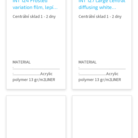
INT 124 Frosted
INT 127 Large central
variation film, lepící
diffusing white
dekorativní fólie na
stripe film, lepící
Centrální sklad 1 - 2 dny
Centrální sklad 1 - 2 dny
sklo
dekorativní fólie na
sklo
MATERIAL
MATERIAL
:...............................................................PETADHESIVE
:....................................................
:.............................Acrylic
:.............................Acrylic
polymer 13 gr/m2LINER
polymer 13 gr/m2LINER
:..................................Siliconized
:..................................Siliconized
PET 23
PET 23
micronsTHICKNESS
micronsTHICKNESS
:.................................................23
:.................................................23
micronsCOLOR...
micronsCOLOR...