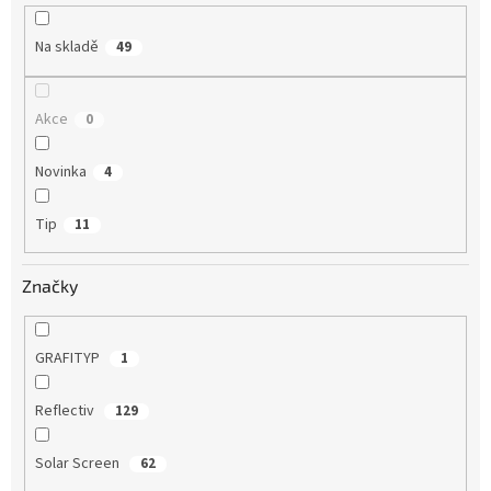
k
t
Na skladě
49
ů
Akce
0
Novinka
4
Tip
11
Značky
GRAFITYP
1
Reflectiv
129
Solar Screen
62