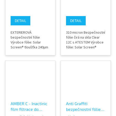
DETAIL
DETAIL
EXTERIEROVÁ
310 micron Bezpečnostní
bezpečnostní fólie
fólie čirá na skla Clear
Výrobce fólie: Solar
12C s ATESTEM Výrobce
Screen® tloušťka 240µm
fólie: Solar Screen®
certifikovaná a
INTERIEROVÁ fólie
homologovaná fólie pro
tloušťka 310µm
potravinářský průmysl
certifikovaná a
odle ČSN EN 12600 plní
homologovaná fólie ČSN
pevnostní kategorie 1B1
EN 356 plní pevnostní
čirá a průhledná
kategorie P1A a P2A čirá
nezkresluje průhled
a průhledná nezkresluje
neviditelná na skle po
průhled neviditelná na
aplikaci slouží i jako
skle ATEST pro
protihluková (snížuje...
pojišťovny...
AMBER C - Inactinic
Anti Graffiti
film filtrace do
bezpečnostní fólie
420nm světla
EXTERIER SAFE 4XC