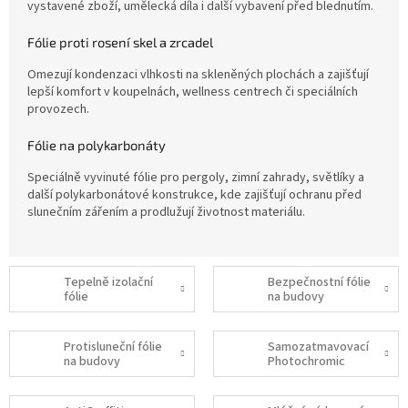
vystavené zboží, umělecká díla i další vybavení před blednutím.
Fólie proti rosení skel a zrcadel
Omezují kondenzaci vlhkosti na skleněných plochách a zajišťují
lepší komfort v koupelnách, wellness centrech či speciálních
provozech.
Fólie na polykarbonáty
Speciálně vyvinuté fólie pro pergoly, zimní zahrady, světlíky a
další polykarbonátové konstrukce, kde zajišťují ochranu před
slunečním zářením a prodlužují životnost materiálu.
Tepelně izolační
Bezpečnostní fólie
fólie
na budovy
Protisluneční fólie
Samozatmavovací
na budovy
Photochromic