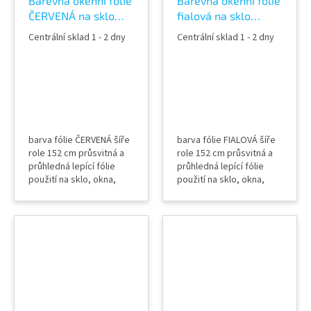
Barevná okenní fólie
Barevná okenní fólie
ČERVENÁ na sklo
fialová na sklo
průhledná 60193
průhledná 60366
Centrální sklad 1 - 2 dny
Centrální sklad 1 - 2 dny
Red color film
Purple color film
barva fólie ČERVENÁ šíře
barva fólie FIALOVÁ šíře
role 152 cm průsvitná a
role 152 cm průsvitná a
průhledná lepící fólie
průhledná lepící fólie
použití na sklo, okna,
použití na sklo, okna,
příčky, výlohy, světlíky,
příčky, výlohy, světlíky,
zábradlí, pochozí skla
zábradlí, pochozí skla
(spodní část), relaxační
(spodní část), relaxační
místnosti, fitness centra
místnosti, fitness centra
aplikace mokrou
aplikace mokrou
metodou
metodou