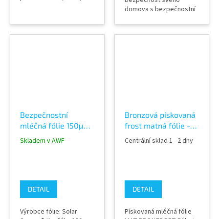
bezpečnost svého
příčky, výlohy, světlíky,
domova s bezpečnostní
zábradlí, pochozí skla
fólií na skla SECURITY
(spodní část), relaxační
Clear 17C, která odolává
místnosti, fitness centra
výbuchům a tlakovým
aplikace mokrou
vlnám. Tato fólie o
metodou
tloušťce 485μ zajišťuje,
že sklo zůstává vcelku i
při silných nárazech.
Nabízíme prodej této
fólie, odbornou instalaci
a školení,...
Bezpečnostní
Bronzová pískovaná
mléčná fólie 150μm
frost matná fólie -
ochranná pískovaná
MAT PRONZE PET
Skladem v AWF
Centrální sklad 1 - 2 dny
SolarScreen
DETAIL
DETAIL
Výrobce fólie: Solar
Pískovaná mléčná fólie