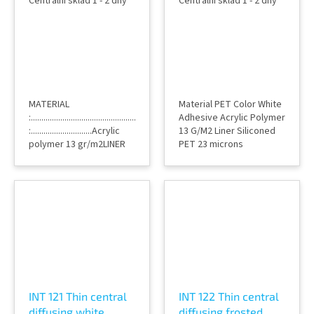
Centrální sklad 1 - 2 dny
Centrální sklad 1 - 2 dny
fólie na sklo
dekorativní fólie na
sklo
MATERIAL
Material PET Color White
:...............................................................PETADHESIVE
Adhesive Acrylic Polymer
:.............................Acrylic
13 G/M2 Liner Siliconed
polymer 13 gr/m2LINER
PET 23 microns
:..................................Siliconized
Thickness 23 microns
PET 23
Application Face Internal
micronsTHICKNESS
Fire rating B-S1,D0
:.................................................23
Application T° Min. +5°C
micronsCOLOR...
Standards Euroclasses
Guarantee 10 years* Kind
of...
INT 121 Thin central
INT 122 Thin central
diffusing white
diffusing frosted