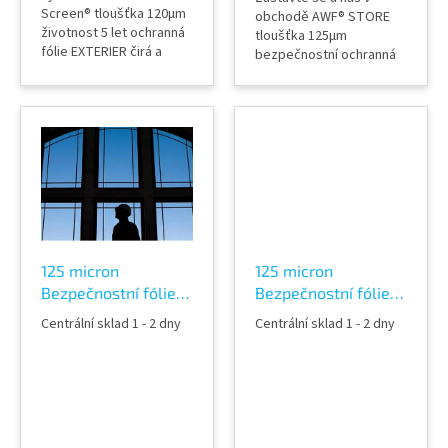
Screen® tloušťka 120µm
obchodě AWF® STORE
životnost 5 let ochranná
tloušťka 125µm
fólie EXTERIER čirá a
bezpečnostní ochranná
průhledná nezkresluje
fólie INTERIER 30%
průhled neviditelná na
stříbrná tónovaná a
skle ochrana proti
průhledná nezkresluje
poranění a pořezání
průhled ochrana proti
sklem ochrana venkovní
poranění a pořezání
strany skel šíře fólie 152
sklem dveře, nábytek,
cm a 183 cm
okna, výlohy, příčky atd.
po aplikaci slouží i jako
protihluková (snížuje hluk
zkrze...
125 micron
125 micron
Bezpečnostní fólie
Bezpečnostní fólie
na skla tónovaná
na skla tónovaná
Centrální sklad 1 - 2 dny
Centrální sklad 1 - 2 dny
35% Neutral 465C
63% Neutral 440C