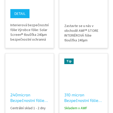
DETAIL
Interierová bezpečnostní
Zastavte se u nás v
fólie Výrobce fólie: Solar
obchodě AWF® STORE
Screen® tloušťka 240µm
INTERIÉROVÁ fólie
bezpečnostní ochranná
tloušťka 240µm
fólie INTERIER průhledná
bezpečnostní ochranná
nezkresluje průhled
fólie 14% stříbrná
ochrana proti vloupání,
tónovaná a průhledná
poranění a pořezání
nezkresluje průhled
Tip
sklem dveře, nábytek,
ochrana proti vloupání,
okna, výlohy, příčky atd.
poranění a pořezání
atestovaná s
sklem dveře, nábytek,
certifikátem pro
okna, výlohy, příčky atd.
potravinářský průmysl...
po aplikaci slouží i jako
protihluková...
240micron
310 micron
Bezpečnostní fólie
Bezpečnostní fólie
čirá EXTERIER Clear
čirá na skla Clear
Centrální sklad 1 - 2 dny
Skladem v AWF
8XC
12C s ATESTEM