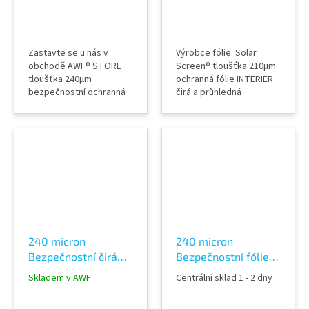
Zastavte se u nás v
Výrobce fólie: Solar
obchodě AWF® STORE
Screen® tloušťka 210µm
tloušťka 240µm
ochranná fólie INTERIER
bezpečnostní ochranná
čirá a průhledná
fólie INTERIER 18%
nezkresluje průhled
stříbrná tónovaná a
neviditelná na skle
průhledná nezkresluje
ochrana proti poranění a
průhled ochrana proti
pořezání sklem dveře,
vloupání, poranění a
nábytek, okna, příčky
pořezání sklem dveře,
atd. šíře fólie 152,5 cm
nábytek, okna, výlohy,
příčky atd. po aplikaci
slouží i jako protihluková
(snížuje...
240 micron
240 micron
Bezpečnostní čirá
Bezpečnostní fólie
fólie na skla
na skla tónovaná
Skladem v AWF
Centrální sklad 1 - 2 dny
ochranná Clear 8C
14% Silver 880C