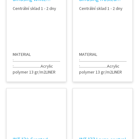
stripe film , lepící
stripe, lepící
Centrální sklad 1 - 2 dny
Centrální sklad 1 - 2 dny
dekorativní fólie na
dekorativní fólie na
sklo
sklo
MATERIAL
MATERIAL
:...............................................................PETADHESIVE
:....................................................
:.............................Acrylic
:.............................Acrylic
polymer 13 gr/m2LINER
polymer 13 gr/m2LINER
:..................................Siliconized
:..................................Siliconized
PET 20
PET 23
micronsTHICKNESS
micronsTHICKNESS
:.................................................50
:.................................................23
micronsCOLOR...
micronsCOLOR...