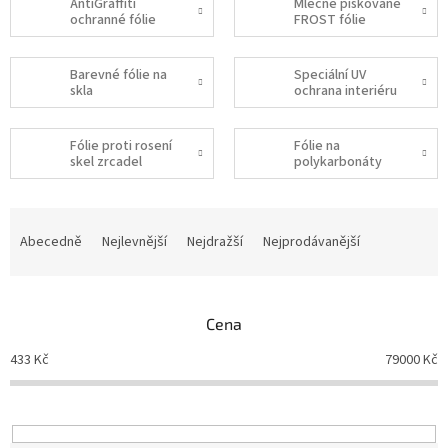
AntiGraffiti
Mléčné pískované
ochranné fólie
FROST fólie
Barevné fólie na
Speciální UV
skla
ochrana interiéru
Fólie proti rosení
Fólie na
skel zrcadel
polykarbonáty
Ř
a
Abecedně
Nejlevnější
Nejdražší
Nejprodávanější
z
e
n
Cena
í
p
433
Kč
79000
Kč
r
o
d
u