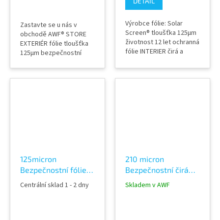
DETAIL
Výrobce fólie: Solar
Zastavte se u nás v
Screen® tloušťka 125µm
obchodě AWF® STORE
životnost 12 let ochranná
EXTERIÉR fólie tloušťka
fólie INTERIER čirá a
125µm bezpečnostní
průhledná nezkresluje
ochranná fólie 16%
průhled neviditelná na
stříbrná tónovaná a
skle ochrana proti
průhledná nezkresluje
poranění a pořezání
průhled ochrana proti
sklem dveře, nábytek,
poranění a pořezání
okna, příčky atd. šíře
sklem dveře, nábytek,
fólie 152,5 cm a 183cm
okna, výlohy, příčky atd.
po aplikaci slouží i jako
protihluková (snížuje
hluk...
125micron
210 micron
Bezpečnostní fólie
Bezpečnostní čirá
na skla tónovaná
fólie na skla
Centrální sklad 1 - 2 dny
Skladem v AWF
18% Silver 480C
ochranná Clear 7C