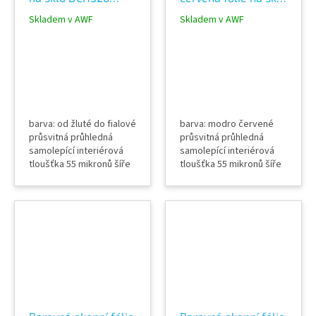
Yellow purple
DCH426 Blue red
Skladem v AWF
Skladem v AWF
dichroic film
dichroic film
barva: od žluté do fialové
barva: modro červené
průsvitná průhledná
průsvitná průhledná
samolepící interiérová
samolepící interiérová
tloušťka 55 mikronů šíře
tloušťka 55 mikronů šíře
138 cm
138 cm