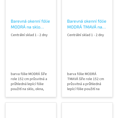
Barevná okenní fólie
Barevná okenní fólie
MODRÁ na sklo
MODRÁ TMAVÁ na
průhledná 61185
sklo průhledná
Centrální sklad 1 - 2 dny
Centrální sklad 1 - 2 dny
Azur blue color film
60685 Ocean Blue
color film
barva fólie MODRÁ šíře
barva fólie MODRÁ
role 152 cm průsvitná a
TMAVÁ šíře role 152 cm
průhledná lepící fólie
průsvitná a průhledná
použití na sklo, okna,
lepící fólie použití na
příčky, výlohy, světlíky,
sklo, okna, příčky,
zábradlí, pochozí skla
výlohy, světlíky, zábradlí,
(spodní část), relaxační
pochozí skla (spodní
místnosti, fitness centra
část), relaxační
aplikace mokrou
místnosti, fitness centra