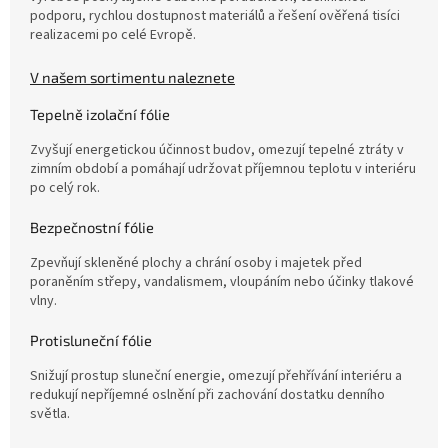
podporu, rychlou dostupnost materiálů a řešení ověřená tisíci
realizacemi po celé Evropě.
V našem sortimentu naleznete
Tepelně izolační fólie
Zvyšují energetickou účinnost budov, omezují tepelné ztráty v
zimním období a pomáhají udržovat příjemnou teplotu v interiéru
po celý rok.
Bezpečnostní fólie
Zpevňují skleněné plochy a chrání osoby i majetek před
poraněním střepy, vandalismem, vloupáním nebo účinky tlakové
vlny.
Protisluneční fólie
Snižují prostup sluneční energie, omezují přehřívání interiéru a
redukují nepříjemné oslnění při zachování dostatku denního
světla.