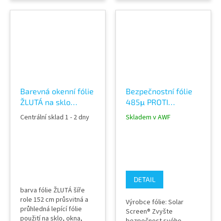
zábradlí, pochozí skla
výlohy, světlíky, zábradlí,
(spodní část), relaxační
pochozí skla (spodní
místnosti, fitness centra
část), relaxační
aplikace mokrou
místnosti, fitness centra
metodou
aplikace mokrou
metodou
Barevná okenní fólie
Bezpečnostní fólie
ŽLUTÁ na sklo
485μ PROTI
průhledná 61011
VÝBUCHU -
Centrální sklad 1 - 2 dny
Skladem v AWF
Yellow color film
SECURITY Clear 17C
interiérová
DETAIL
barva fólie ŽLUTÁ šíře
role 152 cm průsvitná a
Výrobce fólie: Solar
průhledná lepící fólie
Screen® Zvyšte
použití na sklo, okna,