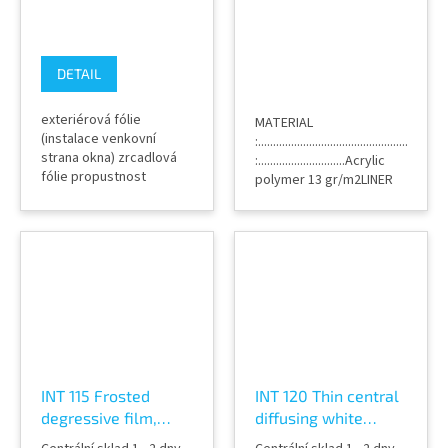
DETAIL
exteriérová fólie
MATERIAL
(instalace venkovní
:....................................................
strana okna) zrcadlová
:.............................Acrylic
fólie propustnost
polymer 13 gr/m2LINER
viditelného světla 56%
:..................................Siliconized
odražená celková
PET 23
sluneční energie: 45%
micronsTHICKNESS
absorbce na dvojitém
:.................................................23
skle 39% velmi účinná
micronsCOLOR...
fólie pro snížení teploty
v interiéru vytváří
zrcadlový efekt skla
vzorky k nahlédnutí
máme na prodejně...
INT 115 Frosted
INT 120 Thin central
degressive film,
diffusing white
lepící dekorativní
stripe film, lepící