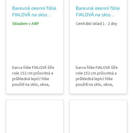
Barevná okenní fólie
Barevná okenní fólie
FIALOVÁ na sklo
FIALOVÁ na sklo
průhledná 60487
průhledná 67047
Skladem v AWF
Centrální sklad 1 - 2 dny
Purple color film
Lilac color film
barva fólie FIALOVÁ šíře
barva fólie FIALOVÁ šíře
role 152 cm průsvitná a
role 152 cm průsvitná a
průhledná lepící fólie
průhledná lepící fólie
použití na sklo, okna,
použití na sklo, okna,
příčky, výlohy, světlíky,
příčky, výlohy, světlíky,
zábradlí, pochozí skla
zábradlí, pochozí skla
(spodní část), relaxační
(spodní část), relaxační
místnosti, fitness centra
místnosti, fitness centra
aplikace mokrou
aplikace mokrou
metodou
metodou