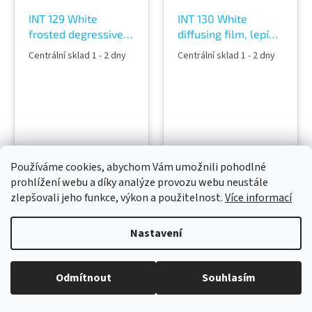
INT 129 White
INT 130 White
frosted degressive
diffusing film, lepící
partition film, lepící
dekorativní fólie na
Centrální sklad 1 - 2 dny
Centrální sklad 1 - 2 dny
dekorativní fólie na
sklo
sklo
MATERIAL
MATERIAL
:...............................................................PETADHESIVE
Používáme cookies, abychom Vám umožnili pohodlné
:....................................................
:.............................Acrylic
prohlížení webu a díky analýze provozu webu neustále
:.............................Acrylic
polymer 13 gr/m2LINER
zlepšovali jeho funkce, výkon a použitelnost.
Více informací
polymer 13 gr/m2LINER
:..................................Siliconized
:..................................Siliconized
PET 23
PET 23
micronsTHICKNESS
Nastavení
micronsTHICKNESS
:.................................................50
:.................................................23
micronsCOLOR...
micronsCOLOR...
Odmítnout
Souhlasím