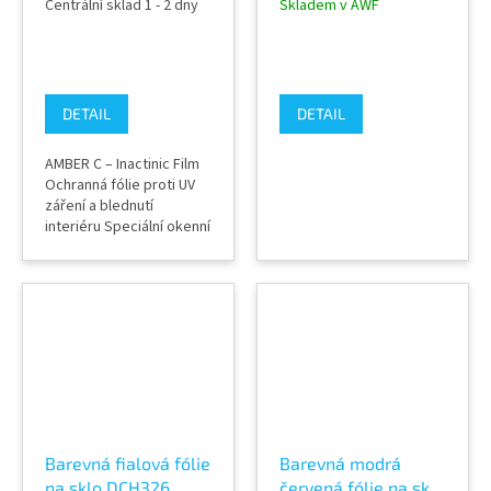
Centrální sklad 1 - 2 dny
Skladem v AWF
120micronů
DETAIL
DETAIL
AMBER C – Inactinic Film
Ochranná fólie proti UV
záření a blednutí
interiéru Speciální okenní
fólie AMBER C – Inactinic
Film byla navržena pro
ochranu interiérů a
citlivých materiálů před
škodlivým slunečním
zářením. Díky unikátnímu
jantarovému (amber)
filtru účinně omezuje
průnik UV záření a...
Barevná fialová fólie
Barevná modrá
na sklo DCH326
červená fólie na sklo