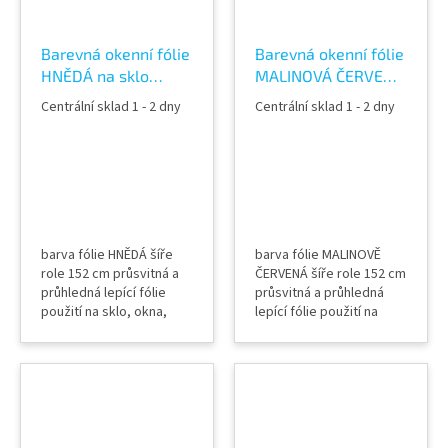
Barevná okenní fólie
Barevná okenní fólie
HNĚDÁ na sklo
MALINOVÁ ČERVENÁ
průhledná 60259
na sklo průhledná
Centrální sklad 1 - 2 dny
Centrální sklad 1 - 2 dny
Brown color film
61133 Raspberry
color film
barva fólie HNĚDÁ šíře
barva fólie MALINOVĚ
role 152 cm průsvitná a
ČERVENÁ šíře role 152 cm
průhledná lepící fólie
průsvitná a průhledná
použití na sklo, okna,
lepící fólie použití na
příčky, výlohy, světlíky,
sklo, okna, příčky,
zábradlí, pochozí skla
výlohy, světlíky, zábradlí,
(spodní část), relaxační
pochozí skla (spodní
místnosti, fitness centra
část), relaxační
aplikace mokrou
místnosti, fitness centra
metodou
aplikace mokrou
metodou