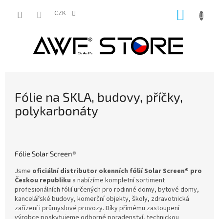
Přejít
NÁKUP
na
CZK
obsah
KOŠÍK
Fólie na SKLA, budovy, příčky,
polykarbonáty
Fólie Solar Screen®
Jsme
oficiální distributor okenních fólií Solar Screen® pro
Českou republiku
a nabízíme kompletní sortiment
profesionálních fólií určených pro rodinné domy, bytové domy,
kancelářské budovy, komerční objekty, školy, zdravotnická
zařízení i průmyslové provozy. Díky přímému zastoupení
výrobce poskytujeme odborné poradenství, technickou