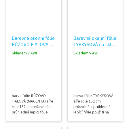
místnosti, fitness centra
místnosti, fitness centra
aplikace mokrou
aplikace mokrou
metodou
metodou
Barevná okenní fólie
Barevná okenní fólie
RŮŽOVO FIALOVÁ na
TYRKYSOVÁ na sklo
sklo průhledná
průhledná 63545
Skladem v AWF
Skladem v AWF
60026 Fuchsia color
Turquoise color film
film
barva fólie RŮŽOVO
barva fólie TYRKYSOVÁ
FIALOVÁ (MAGENTA) šíře
šíře role 152 cm
role 152 cm průsvitná a
průsvitná a průhledná
průhledná lepící fólie
lepící fólie použití na
použití na sklo, okna,
sklo, okna, příčky,
příčky, výlohy, světlíky,
výlohy, světlíky, zábradlí,
zábradlí, pochozí skla
pochozí skla (spodní