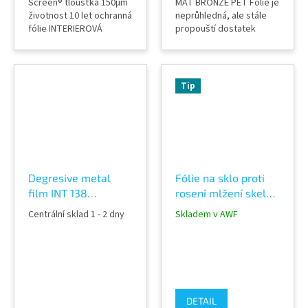
Screen® tloušťka 150µm
MAT BRONZE PET Fólie je
životnost 10 let ochranná
neprůhledná, ale stále
fólie INTERIEROVÁ
propouští dostatek
MLÉČNÁ NEPRŮHLEDNÁ
denního světla, díky
FÓLIE nahrazuje
čemuž zůstává interiér
pískovanou mléčnou fólii
světlý a vzdušný. Ideální
kombinovanou s
řešení pro kanceláře,
Tip
bezpečnostní fólií dveře,
zasedací místnosti,
nábytek, okna, příčky
skleněné příčky, dveře,
atd. šíře fólie 152 cm
sprchové kouty i
moderní komerční
prostory. Zajišťuje
soukromí při...
Degresive metal
Fólie na sklo proti
film INT 138
rosení mlžení skel
dekorativní fólie na
Clear AB Anti Fog
Centrální sklad 1 - 2 dny
Skladem v AWF
sklo
DETAIL