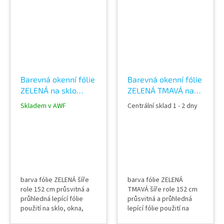
(spodní část), relaxační
část), relaxační
místnosti, fitness centra
místnosti, fitness centra
aplikace mokrou
aplikace mokrou
metodou
metodou
Barevná okenní fólie
Barevná okenní fólie
ZELENÁ na sklo
ZELENÁ TMAVÁ na
průhledná 61214
sklo průhledná
Skladem v AWF
Centrální sklad 1 - 2 dny
Spring green color
60894 Mint green
film
color film
barva fólie ZELENÁ šíře
barva fólie ZELENÁ
role 152 cm průsvitná a
TMAVÁ šíře role 152 cm
průhledná lepící fólie
průsvitná a průhledná
použití na sklo, okna,
lepící fólie použití na
příčky, výlohy, světlíky,
sklo, okna, příčky,