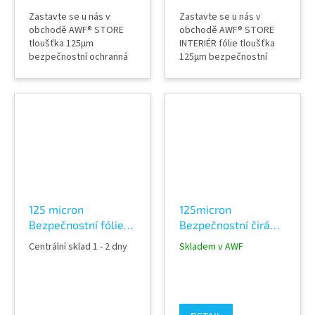
Zastavte se u nás v
Zastavte se u nás v
obchodě AWF® STORE
obchodě AWF® STORE
tloušťka 125µm
INTERIÉR fólie tloušťka
bezpečnostní ochranná
125µm bezpečnostní
fólie INTERIER 35%
ochranná fólie 63%
NEUTRAL tónovaná,
neutrální tónovaná a
průhledná (památkově
průhledná nezkresluje
chráněné budovy)
průhled ochrana proti
nezkresluje průhled a
vloupání, poranění a
nemění vzhled budovy
pořezání sklem dveře,
ochrana interiéru, proti
nábytek, okna, výlohy,
poranění a pořezání
příčky atd. fólie tónovaná
sklem dveře, nábytek,
do památkově
okna, výlohy, příčky
chráněných...
atd....
125 micron
125micron
Bezpečnostní fólie
Bezpečnostní čirá
tónovaná 16% Silver
fólie ochranná Clear
Centrální sklad 1 - 2 dny
Skladem v AWF
480 XC Exterier
4C