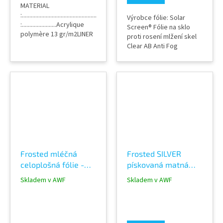
MATERIAL
:...............................................................PETADHESIVE
Výrobce fólie: Solar
:.......................Acrylique
Screen® Fólie na sklo
polymère 13 gr/m2LINER
proti rosení mlžení skel
:.......................................PET
Clear AB Anti Fog
siliconé 23
Efektivní řešení proti
micronsTHICKNESS
zamlžování oken a
:.................................................60
zrcadel v náročných
micronsCOLOR...
podmínkách! Tato
vysoce kvalitní fólie
zabraňuje kondenzaci
vlhkosti a tvorbě
nepříjemné mlhy na
skleněných plochách.
Ideální pro prostředí s...
Frosted mléčná
Frosted SILVER
celoplošná fólie -
pískovaná matná
INTERIER pískované
mléčná fólie na sklo
Skladem v AWF
Skladem v AWF
sklo INT256
Polymerická TR101
GRAFITYP