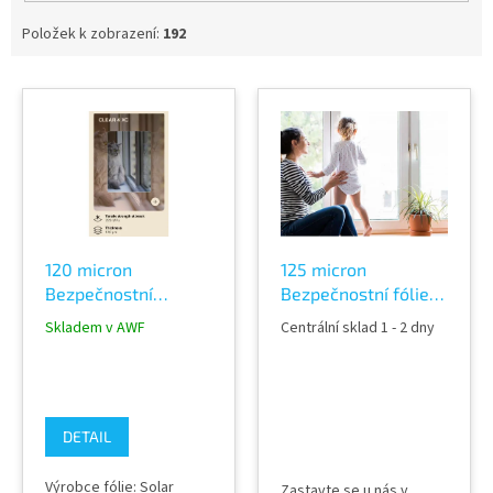
Položek k zobrazení:
192
V
ý
p
i
s
p
r
o
120 micron
125 micron
d
Bezpečnostní
Bezpečnostní fólie
u
EXTERIER čirá fólie
na skla tónovaná
k
Skladem v AWF
Centrální sklad 1 - 2 dny
ochranná Clear 4 XC
30% Silver 470C
t
ů
DETAIL
Výrobce fólie: Solar
Zastavte se u nás v