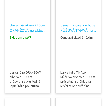
metodou
aplikace mokrou
metodou
Barevná okenní fólie
Barevná okenní fólie
ORANŽOVÁ na sklo
RŮŽOVÁ TMAVÁ na
průhledná 61052
sklo průhledná
Skladem v AWF
Centrální sklad 1 - 2 dny
Orange color film
61276 Plum color
film
barva fólie ORANŽOVÁ
barva fólie TMAVÁ
šíře role 152 cm
RŮŽOVÁ šíře role 152 cm
průsvitná a průhledná
průsvitná a průhledná
lepící fólie použití na
lepící fólie použití na
sklo, okna, příčky,
sklo, okna, příčky,
výlohy, světlíky, zábradlí,
výlohy, světlíky, zábradlí,
pochozí skla (spodní
pochozí skla (spodní
část), relaxační
část), relaxační