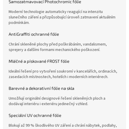
Samozatmavovací Photochromic fólie
Moderní technologie automaticky reagující na intenzitu
slunečního záření a přizpůsobující úroveň zatmavení aktuálním
podmínkám.
AntiGraffiti ochranné fólie
Chrání skleněné plochy před poškrábáním, vandalismem,
sprejery a dalšími formami mechanického poškození.
Mléčné a pískované FROST fólie
Ideální řešení pro vytvoření soukromí v kancelářích, ordinacích,
zasedacích místnostech, hotelích i moderních interiérech.
Barevné a dekorativní fólie na skla
Umožňují originální designové řešení skleněných ploch a
dodávají interiéru i exteriéru jedinečný vzhled.
Speciální UV ochranné fólie
Blokují až 99 % škodlivého UV záření a chrání nábytek, podlahy,