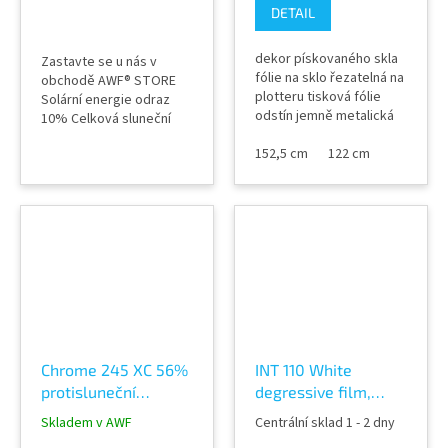
DETAIL
dekor pískovaného skla
Zastavte se u nás v
fólie na sklo řezatelná na
obchodě AWF® STORE
plotteru tisková fólie
Solární energie odraz
odstín jemně metalická
10% Celková sluneční
stříbrná použití místo
absorpce 17% Solární
bílé pískované fólie,
152,5 cm
122 cm
energetická propustnost
výroba nápisů a log na
73% UV propustnost 5%
sklo (exteriér, interiér)
Tepelná odolnost od -20
životnost 7 let 80
° C do 80 ° C
micronů polymerická
fólie celá role má návin
50 bm
Chrome 245 XC 56%
INT 110 White
protisluneční
degressive film,
EXTERIÉR zrcadlová
lepící dekorativní
Skladem v AWF
Centrální sklad 1 - 2 dny
fólie
fólie na sklo