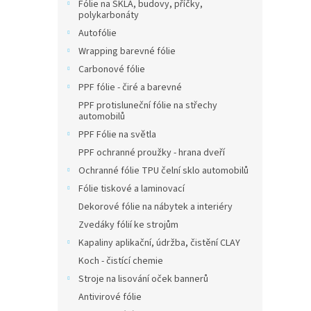
Fólie na SKLA, budovy, příčky,
polykarbonáty
Autofólie
Wrapping barevné fólie
Carbonové fólie
PPF fólie - čiré a barevné
PPF protisluneční fólie na střechy
automobilů
PPF Fólie na světla
PPF ochranné proužky - hrana dveří
Ochranné fólie TPU čelní sklo automobilů
Fólie tiskové a laminovací
Dekorové fólie na nábytek a interiéry
Zvedáky fólií ke strojům
Kapaliny aplikační, údržba, čistění CLAY
Koch - čistící chemie
Stroje na lisování oček bannerů
Antivirové fólie