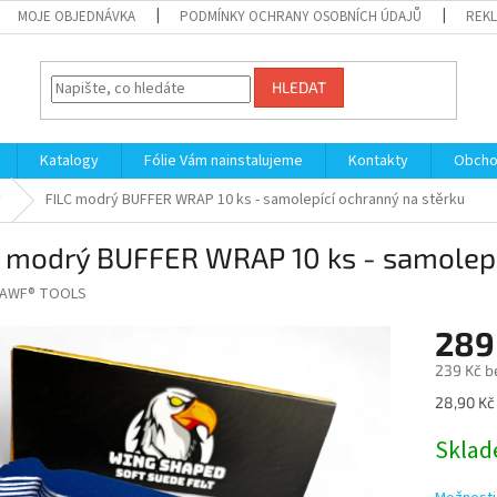
MOJE OBJEDNÁVKA
PODMÍNKY OCHRANY OSOBNÍCH ÚDAJŮ
REKL
HLEDAT
Katalogy
Fólie Vám nainstalujeme
Kontakty
Obcho
y
FILC modrý BUFFER WRAP 10 ks - samolepící ochranný na stěrku
C modrý BUFFER WRAP 10 ks - samolepí
AWF® TOOLS
289
239 Kč b
Měrná
28,90 Kč 
cena:
Sklad