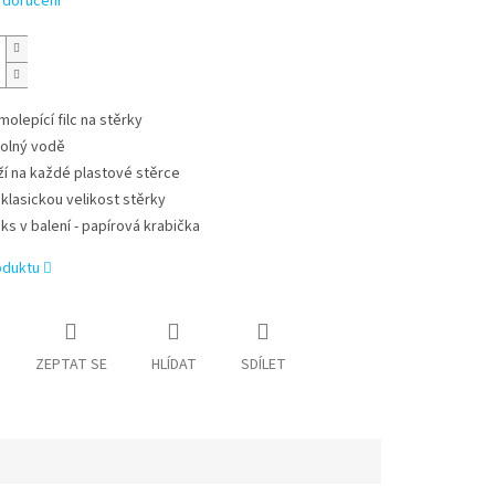
 doručení
molepící filc na stěrky
olný vodě
ží na každé plastové stěrce
 klasickou velikost stěrky
 ks v balení - papírová krabička
oduktu
ZEPTAT SE
HLÍDAT
SDÍLET