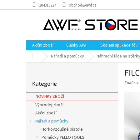
Přejít
284810227
obchod@awf.cz
na
obsah
Akční zboží
Články AWF
Školení aplikace fólií
Domů
Nářadí a pomůcky
Náhradní filce na stěrk
P
FIL
o
Přeskočit
s
Značka:
Kategorie
kategorie
t
r
NOVINKY ZBOŽÍ
a
Výprodej zboží
n
Akční zboží
n
í
Nářadí a pomůcky
p
Horkovzdušné pistole
a
Pomůcky YELLOTOOLS