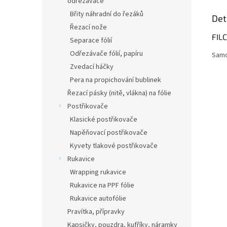
odřezávače
Břity náhradní do řezáků
Det
Řezací nože
FIL
Separace fólií
Odřezávače fólií, papíru
Samo
Zvedací háčky
Pera na propichování bublinek
Řezací pásky (nitě, vlákna) na fólie
Postřikovače
Klasické postřikovače
Napěňovací postřikovače
Kyvety tlakové postřikovače
Rukavice
Wrapping rukavice
Rukavice na PPF fólie
Rukavice autofólie
Pravítka, přípravky
Kapsičky, pouzdra, kufříky, náramky