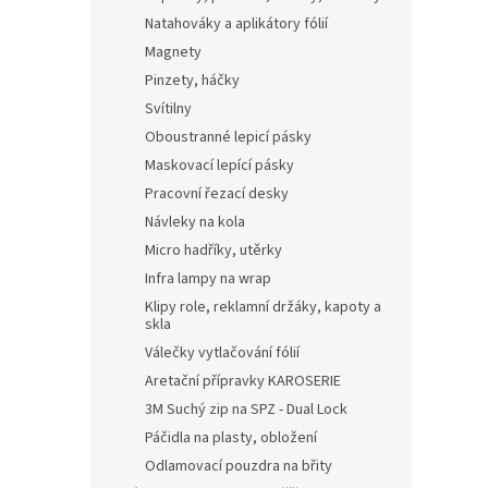
Natahováky a aplikátory fólií
Magnety
Pinzety, háčky
Svítilny
Oboustranné lepicí pásky
Maskovací lepící pásky
Pracovní řezací desky
Návleky na kola
Micro hadříky, utěrky
Infra lampy na wrap
Klipy role, reklamní držáky, kapoty a
skla
Válečky vytlačování fólií
Aretační přípravky KAROSERIE
3M Suchý zip na SPZ - Dual Lock
Páčidla na plasty, obložení
Odlamovací pouzdra na břity