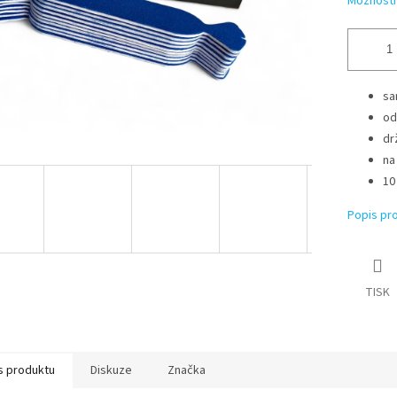
Možnosti
sa
od
dr
na
10
Popis pr
TISK
s produktu
Diskuze
Značka