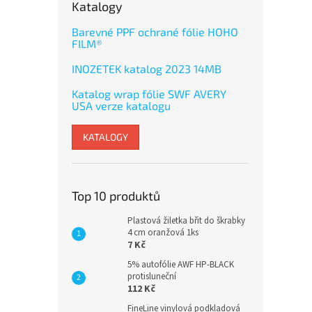
Katalogy
Barevné PPF ochrané fólie HOHO
FILM®
INOZETEK katalog 2023 14MB
Katalog wrap fólie SWF AVERY
USA verze katalogu
KATALOGY
Top 10 produktů
Plastová žiletka břit do škrabky
4 cm oranžová 1ks
7 Kč
5% autofólie AWF HP-BLACK
protisluneční
112 Kč
FineLine vinylová podkladová