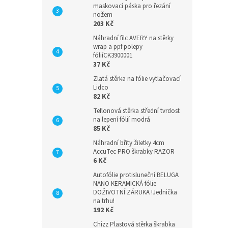
maskovací páska pro řezání
nožem
203 Kč
Náhradní filc AVERY na stěrky
wrap a ppf polepy
fóliíCK3900001
37 Kč
Zlatá stěrka na fólie vytlačovací
Lidco
82 Kč
Teflonová stěrka střední tvrdost
na lepení fólií modrá
85 Kč
Náhradní břity žiletky 4cm
AccuTec PRO škrabky RAZOR
6 Kč
Autofólie protisluneční BELUGA
NANO KERAMICKÁ fólie
DOŽIVOTNÍ ZÁRUKA !Jednička
na trhu!
192 Kč
Chizz Plastová stěrka škrabka