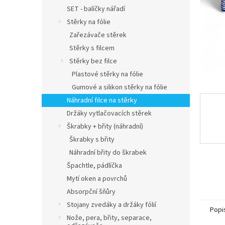
n
SET - balíčky nářadí
e
Stěrky na fólie
l
Zařezávače stěrek
Stěrky s filcem
Stěrky bez filce
Plastové stěrky na fólie
Gumové a silikon stěrky na fólie
Náhradní filce na stěrky
Držáky vytlačovacích stěrek
Škrabky + břity (náhradní)
Škrabky s břity
Náhradní břity do škrabek
Špachtle, pádlíčka
Mytí oken a povrchů
Absorpční šňůry
Stojany zvedáky a držáky fólií
Popi
Nože, pera, břity, separace,