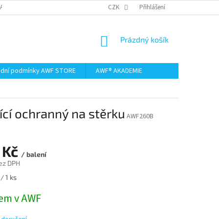
AMACE A VRÁCENÍ ZBOŽÍ
CZK
Přihlášení
NÁKUPNÍ
Prázdný košík
KOŠÍK
dní podmínky AWF STORE
AWF® AKADEMIE
cí ochranný na stěrku
AWF260B
 Kč
/ balení
ez DPH
/ 1 ks
em v AWF