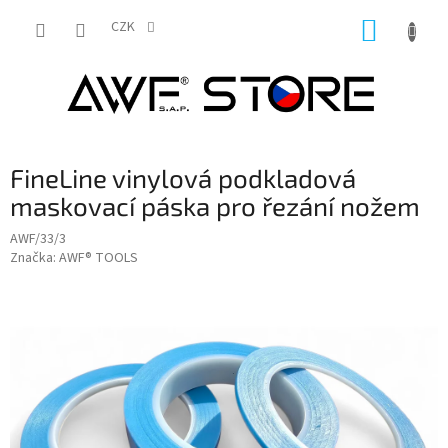
Přejít
NÁKUP
na
CZK
obsah
KOŠÍK
FineLine vinylová podkladová
maskovací páska pro řezání nožem
AWF/33/3
Značka:
AWF® TOOLS