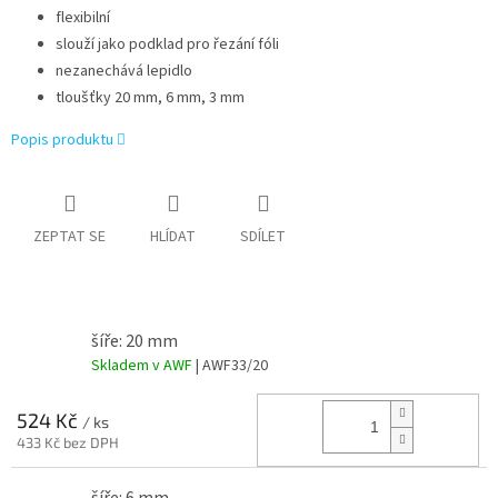
flexibilní
slouží jako podklad pro řezání fóli
nezanechává lepidlo
tloušťky 20 mm, 6 mm, 3 mm
Popis produktu
ZEPTAT SE
HLÍDAT
SDÍLET
šíře: 20 mm
Skladem v AWF
| AWF33/20
524 Kč
/ ks
433 Kč bez DPH
šíře: 6 mm