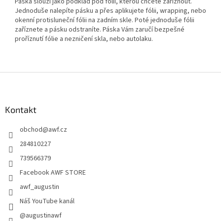
Páska slouží jako podklad pod fólii, kterou chcete zaříznout.
Jednoduše nalepíte pásku a přes aplikujete fólii, wrapping, nebo
okenní protisluneční fólii na zadním skle. Poté jednoduše fólii
zaříznete a pásku odstraníte. Páska Vám zaručí bezpešné
proříznutí fólie a nezničení skla, nebo autolaku.
Z
á
p
a
Kontakt
t
obchod
@
awf.cz
í
284810227
739566379
Facebook AWF STORE
awf_augustin
Náš YouTube kanál
@augustinawf