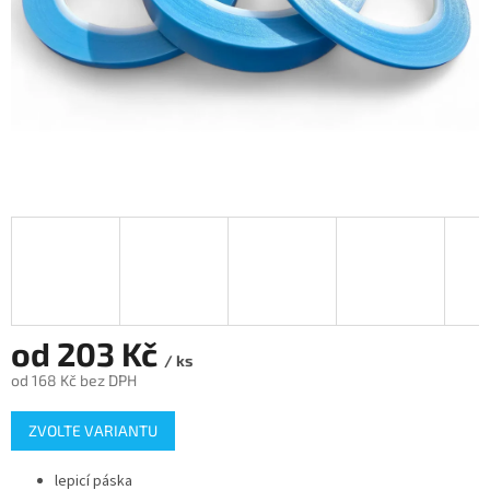
od
203 Kč
/ ks
od
168 Kč
bez DPH
Měrná
ZVOLTE VARIANTU
cena:
lepicí páska