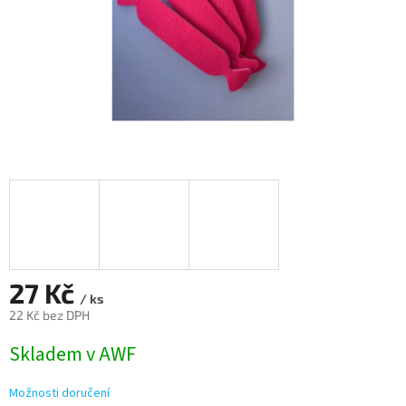
27 Kč
/ ks
22 Kč bez DPH
Měrná
Skladem v AWF
cena:
Možnosti doručení