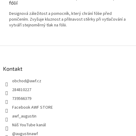
fólií
Designová záležitost a pomocník, který chrání fólie před
poničením. Zvyšuje kluznost a přilnavost stěrky při vytlačování a
vytváří stejnoměrný tlak na fólii.
Z
á
p
a
Kontakt
t
obchod
@
awf.cz
í
284810227
739566379
Facebook AWF STORE
awf_augustin
Náš YouTube kanál
@augustinawf