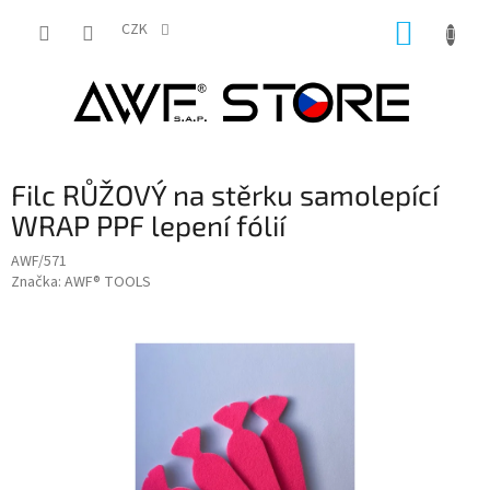
Přejít
NÁKUP
na
CZK
obsah
KOŠÍK
Filc RŮŽOVÝ na stěrku samolepící
WRAP PPF lepení fólií
AWF/571
Značka:
AWF® TOOLS