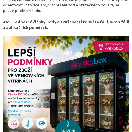
orientovat v nabídce a vybrat řešení podle skutečného použití, ne
pouze podle vzhledu.
AWF – odborné články, rady a zkušenosti ze světa fólií, wrap fólií
a aplikačních pomůcek.
V
ý
p
i
s
č
l
á
n
k
ů