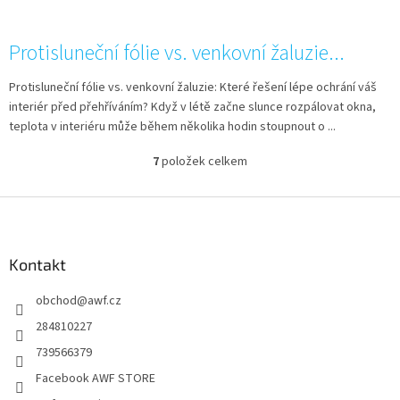
Protisluneční fólie vs. venkovní žaluzie...
Protisluneční fólie vs. venkovní žaluzie: Které řešení lépe ochrání váš
interiér před přehříváním? Když v létě začne slunce rozpálovat okna,
teplota v interiéru může během několika hodin stoupnout o ...
7
položek celkem
O
v
l
Z
á
á
d
p
a
a
Kontakt
c
t
í
obchod
@
awf.cz
í
p
r
284810227
v
739566379
k
y
Facebook AWF STORE
v