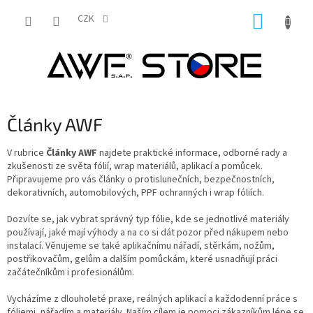
Přejít
NÁKUP
na
CZK
obsah
KOŠÍK
Články AWF
V rubrice
Články AWF
najdete praktické informace, odborné rady a
zkušenosti ze světa fólií, wrap materiálů, aplikací a pomůcek.
Připravujeme pro vás články o protislunečních, bezpečnostních,
dekorativních, automobilových, PPF ochranných i wrap fóliích.
Dozvíte se, jak vybrat správný typ fólie, kde se jednotlivé materiály
používají, jaké mají výhody a na co si dát pozor před nákupem nebo
instalací. Věnujeme se také aplikačnímu nářadí, stěrkám, nožům,
postřikovačům, gelům a dalším pomůckám, které usnadňují práci
začátečníkům i profesionálům.
Vycházíme z dlouholeté praxe, reálných aplikací a každodenní práce s
fóliemi, nářadím a materiály. Naším cílem je pomoci zákazníkům lépe se