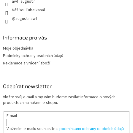
awf_augustin
ý
p
Náš YouTube kanál
i
@augustinawf
s
u
Informace pro vás
Moje objednávka
Podmínky ochrany osobních údajů
Reklamace a vrácení zboží
Odebírat newsletter
Vložte svůj e-mail a my vám budeme zasílat informace o nových
produktech na našem e-shopu.
E-mail
Vložením e-mailu souhlasíte s
podmínkami ochrany osobních údajů