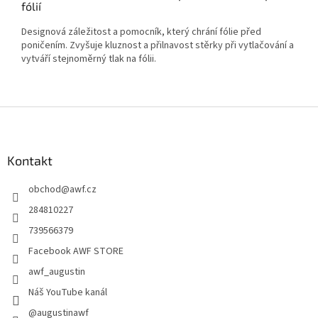
fólií
Designová záležitost a pomocník, který chrání fólie před
poničením. Zvyšuje kluznost a přilnavost stěrky při vytlačování a
vytváří stejnoměrný tlak na fólii.
Z
á
p
a
Kontakt
t
obchod
@
awf.cz
í
284810227
739566379
Facebook AWF STORE
awf_augustin
Náš YouTube kanál
@augustinawf