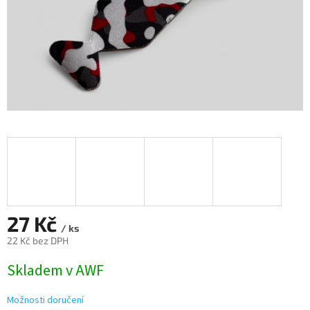
27 Kč
/ ks
22 Kč bez DPH
Měrná
Skladem v AWF
cena:
Možnosti doručení