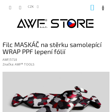
Přejít
NÁKUP
na
CZK
obsah
KOŠÍK
Filc MASKÁČ na stěrku samolepící
WRAP PPF lepení fólií
AWF/5718
Značka:
AWF® TOOLS