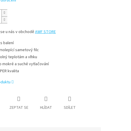
 doručení
 se u nás v obchodě
AWF STORE
ks balení
molepící sametový filc
olný teplotám a vlhku
o mokré a suché vytlačování
PER kvalita
oduktu
ZEPTAT SE
HLÍDAT
SDÍLET