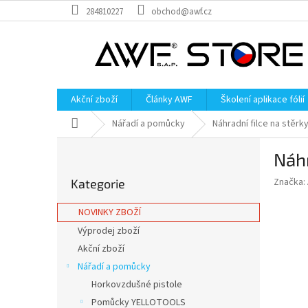
Přejít
284810227
obchod@awf.cz
na
obsah
Akční zboží
Články AWF
Školení aplikace fólií
Domů
Nářadí a pomůcky
Náhradní filce na stěrk
P
Náhr
o
Přeskočit
s
Značka:
Kategorie
kategorie
t
r
NOVINKY ZBOŽÍ
a
Výprodej zboží
n
Akční zboží
n
í
Nářadí a pomůcky
p
Horkovzdušné pistole
a
Pomůcky YELLOTOOLS