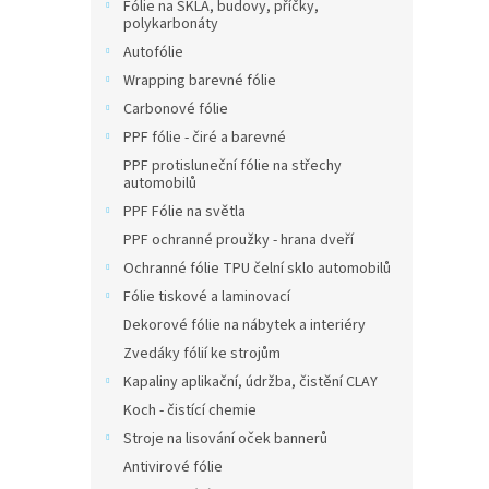
Fólie na SKLA, budovy, příčky,
polykarbonáty
Autofólie
Wrapping barevné fólie
Carbonové fólie
PPF fólie - čiré a barevné
PPF protisluneční fólie na střechy
automobilů
PPF Fólie na světla
PPF ochranné proužky - hrana dveří
Ochranné fólie TPU čelní sklo automobilů
Fólie tiskové a laminovací
Dekorové fólie na nábytek a interiéry
Zvedáky fólií ke strojům
Kapaliny aplikační, údržba, čistění CLAY
Koch - čistící chemie
Stroje na lisování oček bannerů
Antivirové fólie