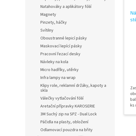
Natahováky a aplikátory fólií
Ná
Magnety
st
Pinzety, háčky
Ba
Svítilny
Oboustranné lepicí pásky
Maskovací lepící pásky
Pracovní řezací desky
Návleky na kola
Micro hadříky, utěrky
Infra lampy na wrap
Klipy role, reklamní držáky, kapoty a
Zas
skla
ob
Válečky vytlačování fólií
bal
ks 
Aretační přípravky KAROSERIE
na 
3M Suchý zip na SPZ - Dual Lock
pou
Páčidla na plasty, obložení
pro
vý
Odlamovací pouzdra na břity
Buf