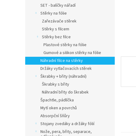
n
SET - balíčky nářadí
e
Stěrky na fólie
l
Zařezávače stěrek
Stěrky s filcem
Stěrky bez filce
Plastové stěrky na fólie
Gumové a silikon stěrky na fólie
Náhradní filce na stěrky
Držáky vytlačovacích stěrek
Škrabky + břity (náhradní)
Škrabky s břity
Náhradní břity do škrabek
Špachtle, pádlíčka
Mytí oken a povrchů
Absorpční šňůry
Stojany zvedáky a držáky fólií
Nože, pera, břity, separace,