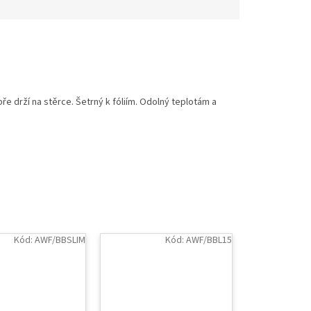
ře drží na stěrce. Šetrný k fóliím. Odolný teplotám a
Kód:
AWF/BBSLIM
Kód:
AWF/BBL15