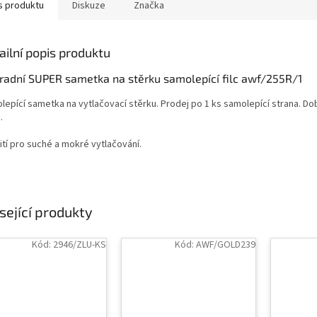
s produktu
Diskuze
Značka
ailní popis produktu
radní SUPER sametka na stěrku samolepící filc awf/255R/1
epící sametka na vytlačovací stěrku. Prodej po 1 ks samolepící strana. Dob
.
ití pro suché a mokré vytlačování.
sející produkty
Kód:
2946/ZLU-KS
Kód:
AWF/GOLD239