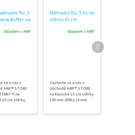
áhradní filc 5
Náhradní filc 5 ks na
nana Buffer na
stěrku 15 cm
u samolepící
Banana Buffer
Skladem v AWF
Skladem v AWF
samolepící PROFI
Další
produkt
e se u nás v
Zastavte se u nás v
ě AWF® STORE
obchodě AWF® STORE
ENKÝ !!! na
na klasické 15 cm stěrky
é 10 cm stěrky
195 mm délka 24 mm
 délka 24 mm
šíře balení 5 ks
mm tloušťka
nalepovací ochrana na
5 ks nalepovací
stěrku neškráne fólie
 na stěrku
použití za mokra i sucha
e fólie použití za
profi produkt
 sucha profi
výrobce Banana