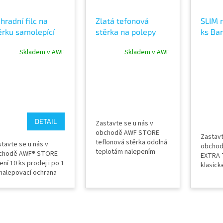
hradní filc na
Zlatá tefonová
SLIM n
ěrku samolepící
stěrka na polepy
ks Ba
nana Buffer
auto fólie wrap -
stěrk
Skladem v AWF
Skladem v AWF
AWF GOLD239
PROFI
DETAIL
Zastavte se u nás v
obchodě AWF STORE
Zastavt
teflonová stěrka odolná
tavte se u nás v
obchod
teplotám nalepením
chodě AWF® STORE
EXTRA T
sametky pro wrapping a
ení 10 ks prodej i po 1
klasick
PPF
nalepovací ochrana
130 mm
stěrku neškráne fólie
šíře 1 
žití za mokra i sucha
balení 
fi produkt
ochrana
robce Banana
neškrán
fer® Brazílie
mokra i