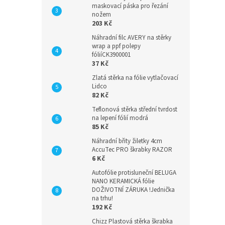
maskovací páska pro řezání
nožem
203 Kč
Náhradní filc AVERY na stěrky
wrap a ppf polepy
fóliíCK3900001
37 Kč
Zlatá stěrka na fólie vytlačovací
Lidco
82 Kč
Teflonová stěrka střední tvrdost
na lepení fólií modrá
85 Kč
Náhradní břity žiletky 4cm
AccuTec PRO škrabky RAZOR
6 Kč
Autofólie protisluneční BELUGA
NANO KERAMICKÁ fólie
DOŽIVOTNÍ ZÁRUKA !Jednička
na trhu!
192 Kč
Chizz Plastová stěrka škrabka