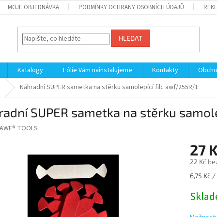
MOJE OBJEDNÁVKA
PODMÍNKY OCHRANY OSOBNÍCH ÚDAJŮ
REKL
HLEDAT
Katalogy
Fólie Vám nainstalujeme
Kontakty
Obcho
y
Náhradní SUPER sametka na stěrku samolepící filc awf/255R/1
adní SUPER sametka na stěrku samole
AWF® TOOLS
27 
22 Kč be
Měrná
6,75 Kč / 
cena:
Sklad