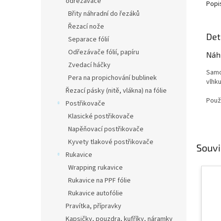
odřezávače
Popi
Břity náhradní do řezáků
Řezací nože
Det
Separace fólií
Odřezávače fólií, papíru
Náh
Zvedací háčky
Samol
Pera na propichování bublinek
vlhku
Řezací pásky (nitě, vlákna) na fólie
Použ
Postřikovače
Klasické postřikovače
Napěňovací postřikovače
Kyvety tlakové postřikovače
Souvi
Rukavice
Wrapping rukavice
Rukavice na PPF fólie
Rukavice autofólie
Pravítka, přípravky
Kapsičky, pouzdra, kufříky, náramky