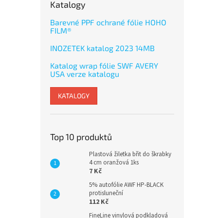
Katalogy
Barevné PPF ochrané fólie HOHO
FILM®
INOZETEK katalog 2023 14MB
Katalog wrap fólie SWF AVERY
USA verze katalogu
KATALOGY
Top 10 produktů
Plastová žiletka břit do škrabky
4 cm oranžová 1ks
7 Kč
5% autofólie AWF HP-BLACK
protisluneční
112 Kč
FineLine vinylová podkladová