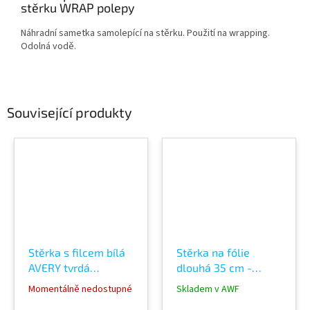
stěrku WRAP polepy
Náhradní sametka samolepící na stěrku. Použití na wrapping.
Odolná vodě.
Související produkty
Stěrka s filcem bílá
Stěrka na fólie
AVERY tvrdá
dlouhá 35 cm -
wrapping a polepy
silikon břit měkký 11
Momentálně nedostupné
Skladem v AWF
Pro Rigid AP8270001
cm