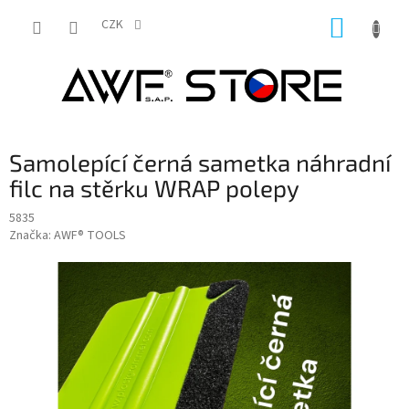
Přejít
NÁKUP
na
CZK
obsah
KOŠÍK
Samolepící černá sametka náhradní
filc na stěrku WRAP polepy
5835
Značka:
AWF® TOOLS