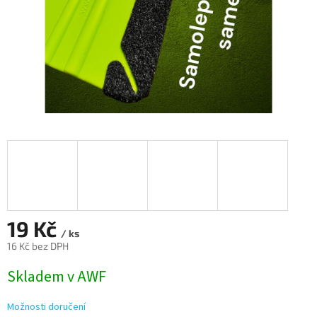
19 Kč
/ ks
16 Kč bez DPH
Měrná
Skladem v AWF
cena:
Možnosti doručení