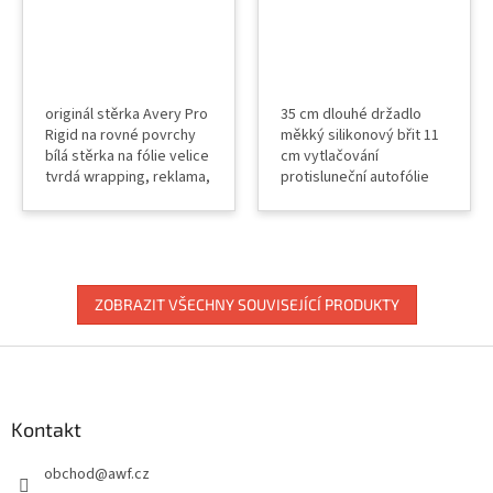
originál stěrka Avery Pro
35 cm dlouhé držadlo
Rigid na rovné povrchy
měkký silikonový břit 11
bílá stěrka na fólie velice
cm vytlačování
tvrdá wrapping, reklama,
protisluneční autofólie
PPF, samolepky
okenní fólie na skla
zakoupení náhradního
dekorové fólie
filce AVERY zakoupení
interiérové pískované
náhradní samotné stěrky
bez filcu
ZOBRAZIT VŠECHNY SOUVISEJÍCÍ PRODUKTY
Z
á
p
a
Kontakt
t
obchod
@
awf.cz
í