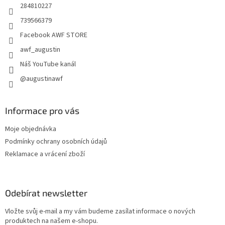
r
284810227
v
739566379
k
y
Facebook AWF STORE
v
awf_augustin
ý
p
Náš YouTube kanál
i
@augustinawf
s
u
Informace pro vás
Moje objednávka
Podmínky ochrany osobních údajů
Reklamace a vrácení zboží
Odebírat newsletter
Vložte svůj e-mail a my vám budeme zasílat informace o nových
produktech na našem e-shopu.