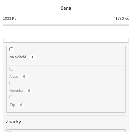
n
Cena
í
p
1833
Kč
41730
Kč
r
o
d
u
k
t
Na skladě
3
ů
Akce
0
Novinka
0
Tip
0
Značky