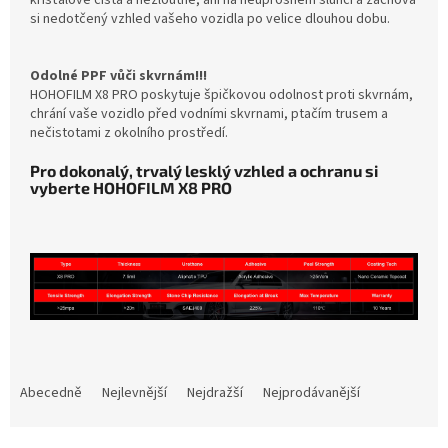
si nedotčený vzhled vašeho vozidla po velice dlouhou dobu.
Odolné PPF vůči skvrnám!!!
HOHOFILM X8 PRO poskytuje špičkovou odolnost proti skvrnám,
chrání vaše vozidlo před vodními skvrnami, ptačím trusem a
nečistotami z okolního prostředí.
Pro dokonalý, trvalý lesklý vzhled a ochranu si
vyberte HOHOFILM X8 PRO
Ř
a
Abecedně
Nejlevnější
Nejdražší
Nejprodávanější
z
e