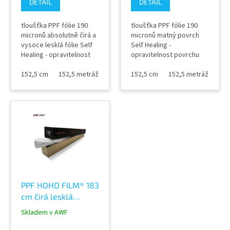
DETAIL
DETAIL
tloušťka PPF fólie 190
tloušťka PPF fólie 190
micronů absolutně čirá a
micronů matný povrch
vysoce lesklá fólie Self
Self Healing -
Healing - opravitelnost
opravitelnost povrchu
povrchu teplem -
teplem -
samoregenerace bez
152,5 cm
152,5 metráž
samoregenerace bez
152,5 cm
152,5 metráž
pomerančového efektu
pomerančového efektu
povrchu super
povrchu super
tvarovatelná odstranění
tvarovatelná odstranění
bez lepidla šíře role
bez lepidla šíře role
152,5 cm návin role 15
152,5 cm návin role 15
bm prodej i v šíři 182
bm výrobce HOHOFILM®
cm...
PPF HOHO FILM® 183
cm čirá lesklá
polyurethanová fólie
Skladem v AWF
X8 Pro 7.5mil Self