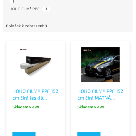
HOHO FILM® PPF
3
Položek k zobrazení:
3
V
ý
p
i
s
p
r
o
HOHO FILM® PPF 152
HOHO FILM® PPF 152
d
cm čirá lesklá
cm čirá MATNÁ
u
polyurethanová fólie
FÓLIE polyurethan
k
Skladem v AWF
Skladem v AWF
X8 Pro 7.5mil Self
V8 Pro 7.5mil Self
t
Healing
Healing TPU
ů