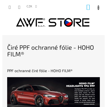
Přejít
NÁKUP
na
CZK
obsah
KOŠÍK
Čiré PPF ochranné fólie - HOHO
FILM®
PPF ochranné čiré fólie - HOHO FILM®