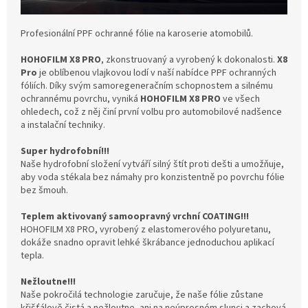
Profesionální PPF ochranné fólie na karoserie atomobilů.
HOHOFILM X8 PRO
, zkonstruovaný a vyrobený k dokonalosti.
X8
Pro
je oblíbenou vlajkovou lodí v naší nabídce PPF ochranných
fóliích. Díky svým samoregeneračním schopnostem a silnému
ochrannému povrchu, vyniká
HOHOFILM X8 PRO
ve všech
ohledech, což z něj činí první volbu pro automobilové nadšence
a instalační techniky.
Super hydrofobní!!!
Naše hydrofobní složení vytváří silný štít proti dešti a umožňuje,
aby voda stékala bez námahy pro konzistentně po povrchu fólie
bez šmouh.
Teplem aktivovaný samoopravný vrchní COATING!!!
HOHOFILM X8 PRO, vyrobený z elastomerového polyuretanu,
dokáže snadno opravit lehké škrábance jednoduchou aplikací
tepla.
Nežloutne!!!
Naše pokročilá technologie zaručuje, že naše fólie zůstane
křišťálově čistá a nežloutne, ani na neúprosném slunci a zachová