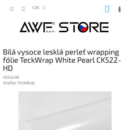
Přejít
NÁKUP
na
CZK
obsah
KOŠÍK
Bílá vysoce lesklá perleť wrapping
fólie TeckWrap White Pearl CK522-
HD
CK522-HD
Značka:
TeckWrap