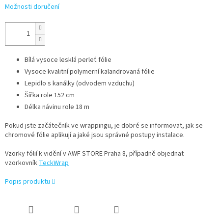
Možnosti doručení
Bílá vysoce lesklá perleť fólie
Vysoce kvalitní polymerní kalandrovaná fólie
Lepidlo s kanálky (odvodem vzduchu)
Šířka role 152 cm
Délka návinu role 18 m
Pokud jste začátečník ve wrappingu, je dobré se informovat, jak se
chromové fólie aplikují a jaké jsou správné postupy instalace.
Vzorky fólií k vidění v AWF STORE Praha 8, případně objednat
vzorkovník
TeckWrap
Popis produktu