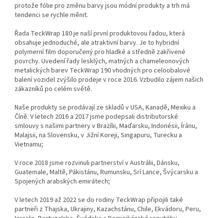
protože fólie pro změnu barvy jsou módní produkty a trh má
tendenci se rychle měnit.
Řada TeckWrap 180 je naší první produktovou řadou, která
obsahuje jednoduché, ale atraktivní barvy. Je to hybridní
polymerní film doporučený pro hladké a středně zakřivené
povrchy. Uvedení řady lesklých, matných a chameleonových
metalických barev TeckWrap 190 vhodných pro celoobalové
balení vozidel zvýšilo prodeje v roce 2016. Vzbudilo zájem našich
zákazníků po celém světě.
Naše produkty se prodávají ze skladů v USA, Kanadě, Mexiku a
Číně. V letech 2016 a 2017 jsme podepsali distributorské
smlouvy s našimi partnery v Brazílii, Maďarsku, Indonésii, Íránu,
Malajsii, na Slovensku, v Jižní Koreji, Singapuru, Turecku a
Vietnamu;
V roce 2018 jsme rozvinuli partnerství v Austrálii, Dánsku,
Guatemale, Maltě, Pákistánu, Rumunsku, Srí Lance, Švýcarsku a
Spojených arabských emirátech;
V letech 2019 až 2022 se do rodiny TeckWrap připojili také
partneři z Thajska, Ukrajiny, Kazachstánu, Chile, Ekvádoru, Peru,