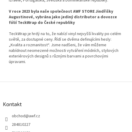
Izraele, Portugalska, Švédska a Dominikánské republiky.
V roce 2023 byla naše společnost AWF STORE Jindřišky
Augustinové, vybrána jako jediný distributor a dovozce
fólií TeckWrap do České republiky
TeckWrap je hrdý na to, že nabízí vinyl nejvyšší kvality po celém
světě, za dostupné ceny. Řídí se dvěma definujícími hesly:
„Kvalita a rozmanitost“. Jsme nadšeni, že vám můžeme
nabídnout neomezené možnosti vytváření módních, stylových
exteriérových designů s různými barvami a povrchovými
úpravami.
Z
á
p
a
Kontakt
t
obchod
@
awf.cz
í
284810227