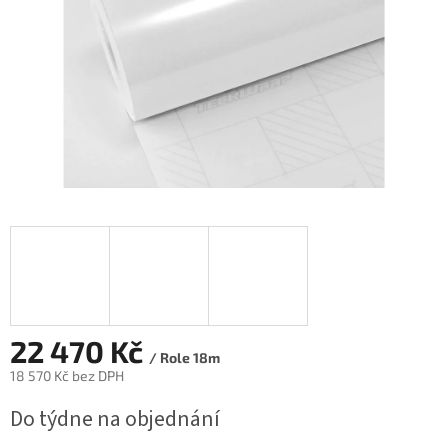
22 470 Kč
/ Role 18m
18 570 Kč bez DPH
Měrná
Do týdne na objednání
cena: