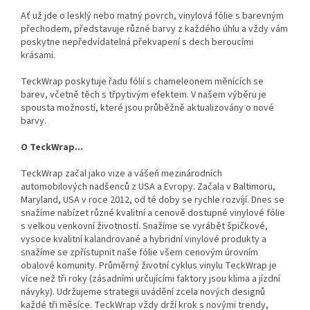
Ať už jde o lesklý nebo matný povrch, vinylová fólie s barevným
přechodem, představuje různé barvy z každého úhlu a vždy vám
poskytne nepředvídatelná překvapení s dech beroucími
krásami.
TeckWrap poskytuje řadu fólií s chameleonem měnících se
barev, včetně těch s třpytivým efektem. V našem výběru je
spousta možností, které jsou průběžně aktualizovány o nové
barvy.
O TeckWrap...
TeckWrap začal jako vize a vášeň mezinárodních
automobilových nadšenců z USA a Evropy. Začala v Baltimoru,
Maryland, USA v roce 2012, od té doby se rychle rozvíjí.
Dnes se
snažíme nabízet různé kvalitní a cenově dostupné vinylové fólie
s velkou venkovní životností. Snažíme se vyrábět špičkové,
vysoce kvalitní kalandrované a hybridní vinylové produkty a
snažíme se zpřístupnit naše fólie všem cenovým úrovním
obalové komunity.
Průměrný životní cyklus vinylu TeckWrap je
více než tři roky (zásadními určujícími faktory jsou klima a jízdní
návyky). Udržujeme strategii uvádění zcela nových designů
každé tři měsíce. TeckWrap vždy drží krok s novými trendy,