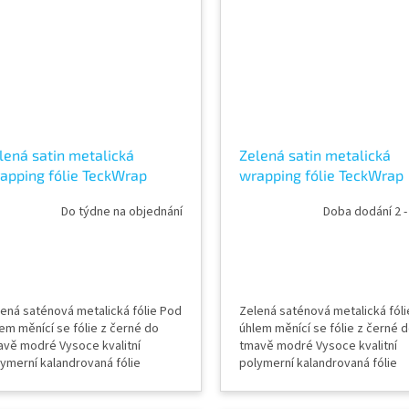
jednat vzorkovník TeckWrap
objednat vzorkovník TeckWra
lená satin metalická
Zelená satin metalická
apping fólie TeckWrap
wrapping fólie TeckWrap
radise Green SMT12
Lawn Green SMT14
Do týdne na objednání
Doba dodání 2 -
ená saténová metalická fólie Pod
Zelená saténová metalická fól
em měnící se fólie z černé do
úhlem měnící se fólie z černé 
avě modré Vysoce kvalitní
tmavě modré Vysoce kvalitní
ymerní kalandrovaná fólie
polymerní kalandrovaná fólie
pidlo s kanálky (odvodem
Lepidlo s kanálky (odvodem
uchu) Šířka role 152 cm Délka
vzduchu) Šířka role 152 cm Dél