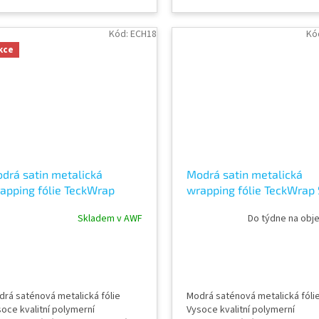
Délka návinu role 18 m Vzorky
cm Délka návinu role 18 m Vzor
ií k vidění v AWF STORE Praha 8,
fólií k vidění v AWF STORE Prah
ípadně objednat vzorkovník
případně objednat vzorkovník
Kód:
ECH18
Kó
ckWrap
TeckWrap
kce
drá satin metalická
Modrá satin metalická
apping fólie TeckWrap
wrapping fólie TeckWrap 
ford Blue ECH18
Blue SMT11
Skladem v AWF
Do týdne na obj
rá saténová metalická fólie
Modrá saténová metalická fóli
oce kvalitní polymerní
Vysoce kvalitní polymerní