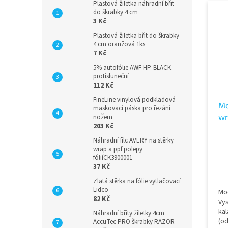
náv
Plastová žiletka náhradní břit
do škrabky 4 cm
v 
3 Kč
ob
Plastová žiletka břit do škrabky
4 cm oranžová 1ks
7 Kč
5% autofólie AWF HP-BLACK
protisluneční
112 Kč
FineLine vinylová podkladová
Mo
maskovací páska pro řezání
wr
nožem
203 Kč
Ad
Náhradní filc AVERY na stěrky
wrap a ppf polepy
fóliíCK3900001
37 Kč
Zlatá stěrka na fólie vytlačovací
Lidco
Mod
82 Kč
Vys
kal
Náhradní břity žiletky 4cm
(o
AccuTec PRO škrabky RAZOR