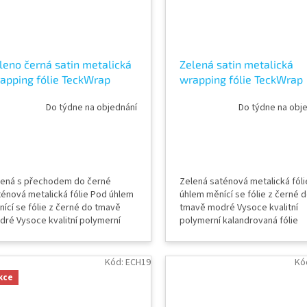
leno černá satin metalická
Zelená satin metalická
apping fólie TeckWrap
wrapping fólie TeckWrap
een Black Silk HM07
Green Mantle SMT05
Do týdne na objednání
Do týdne na obj
lená s přechodem do černé
Zelená saténová metalická fól
énová metalická fólie Pod úhlem
úhlem měnící se fólie z černé 
ící se fólie z černé do tmavě
tmavě modré Vysoce kvalitní
ré Vysoce kvalitní polymerní
polymerní kalandrovaná fólie
androvaná fólie Lepidlo s kanálky
Lepidlo s kanálky (odvodem
dvodem vzduchu) Šířka role 152
vzduchu) Šířka role 152 cm Dél
Délka návinu role 18 m Vzorky
návinu role 18 m Vzorky fólií k v
Kód:
ECH19
Kó
ií k vidění v AWF STORE Praha 8,
v AWF STORE Praha 8, případn
kce
padně objednat...
objednat vzorkovník TeckWra