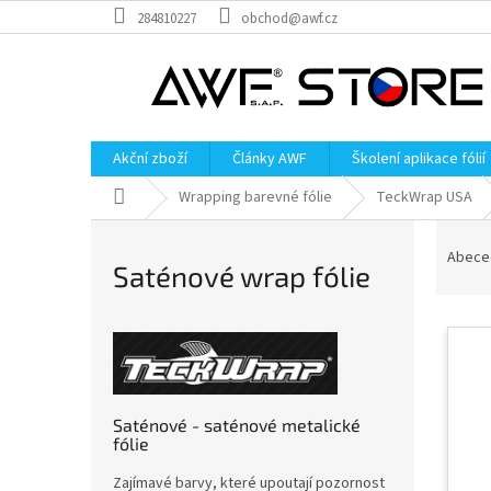
Přejít
284810227
obchod@awf.cz
na
obsah
Akční zboží
Články AWF
Školení aplikace fólií
Domů
Wrapping barevné fólie
TeckWrap USA
Ř
a
Abece
Saténové wrap fólie
z
e
V
n
ý
í
p
p
i
r
s
o
Saténové - saténové metalické
fólie
p
d
r
u
Zajímavé barvy, které upoutají pozornost