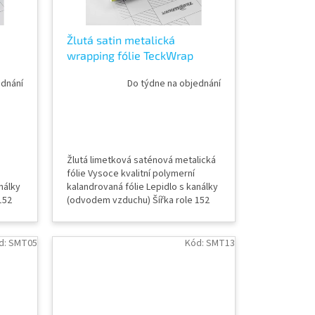
Žlutá satin metalická
wrapping fólie TeckWrap
Yellow Lime VCH412-S
ednání
Do týdne na objednání
Žlutá limetková saténová metalická
fólie Vysoce kvalitní polymerní
nálky
kalandrovaná fólie Lepidlo s kanálky
152
(odvodem vzduchu) Šířka role 152
ky
cm Délka návinu role 18 m Vzorky
a 8,
fólií k vidění v AWF STORE Praha 8,
případně objednat vzorkovník
d:
SMT05
Kód:
SMT13
TeckWrap