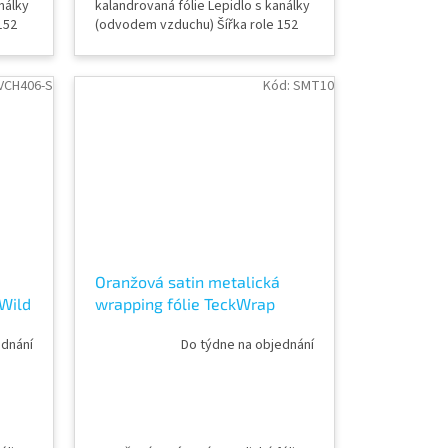
nálky
kalandrovaná fólie Lepidlo s kanálky
152
(odvodem vzduchu) Šířka role 152
ky
cm Délka návinu role 18 m Vzorky
a 8,
fólií k vidění v AWF STORE Praha 8,
případně objednat vzorkovník
VCH406-S
Kód:
SMT10
TeckWrap
Oranžová satin metalická
Wild
wrapping fólie TeckWrap
Solar Orange SMT10
ednání
Do týdne na objednání