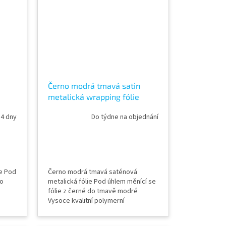
p
objednat vzorkovník TeckWrap
Černo modrá tmavá satin
metalická wrapping fólie
TeckWrap Boysenberry Black
 4 dny
Do týdne na objednání
SMT04
ie Pod
Černo modrá tmavá saténová
do
metalická fólie Pod úhlem měnící se
fólie z černé do tmavě modré
Vysoce kvalitní polymerní
kalandrovaná fólie Lepidlo s kanálky
ka
(odvodem vzduchu) Šířka role 152