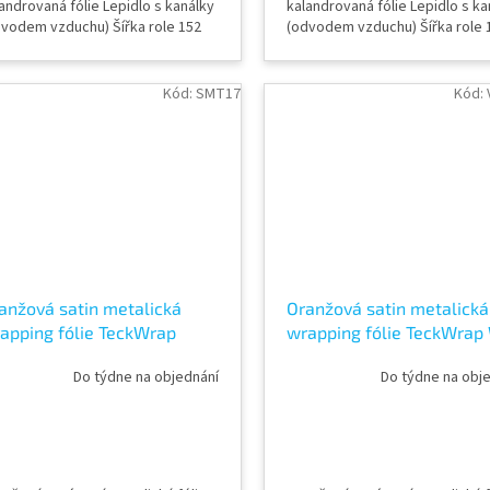
androvaná fólie Lepidlo s kanálky
kalandrovaná fólie Lepidlo s ka
dvodem vzduchu) Šířka role 152
(odvodem vzduchu) Šířka role 
Délka návinu role 18 m Vzorky
cm Délka návinu role 18 m Vzor
ií k vidění v AWF STORE Praha 8,
fólií k vidění v AWF STORE Prah
ípadně objednat vzorkovník
případně objednat vzorkovník
Kód:
SMT17
Kód:
ckWrap
TeckWrap
anžová satin metalická
Oranžová satin metalická
apping fólie TeckWrap
wrapping fólie TeckWrap 
pper Orange SMT17
Orange VCH406-S
Do týdne na objednání
Do týdne na obj