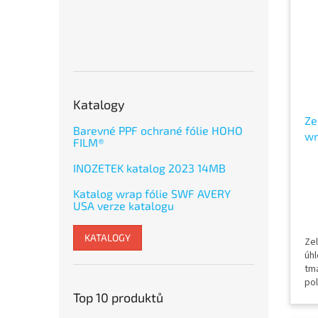
ob
Katalogy
Ze
Barevné PPF ochrané fólie HOHO
wr
FILM®
Pa
INOZETEK katalog 2023 14MB
Katalog wrap fólie SWF AVERY
USA verze katalogu
KATALOGY
Zel
úhl
tm
pol
Le
Top 10 produktů
vzd