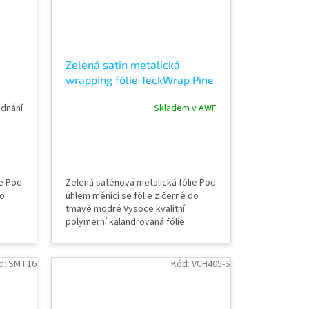
Zelená satin metalická
wrapping fólie TeckWrap Pine
Green SMT13
ednání
Skladem v AWF
ie Pod
Zelená saténová metalická fólie Pod
do
úhlem měnící se fólie z černé do
tmavě modré Vysoce kvalitní
polymerní kalandrovaná fólie
Lepidlo s kanálky (odvodem
ka
vzduchu) Šířka role 152 cm Délka
idění
návinu role 18 m Vzorky fólií k vidění
d:
SMT16
Kód:
VCH405-S
ě
v AWF STORE Praha 8, případně
p
objednat vzorkovník TeckWrap