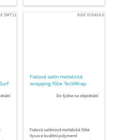
ky
cm Délka návinu role 18 m Vzorky
a 8,
fólií k vidění v AWF STORE Praha 8,
případně objednat vzorkovník
d:
SMT11
Kód:
VCH416-S
TeckWrap
Fialová satin metalická
Surf
wrapping fólie TeckWrap
Violet Purple VCH416-S
ednání
Do týdne na objednání
e
Fialová saténová metalická fólie
Vysoce kvalitní polymerní