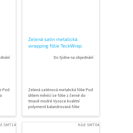
Zelená satin metalická
wrapping fólie TeckWrap
Emerald Green VCH405-S
ednání
Do týdne na objednání
ie Pod
Zelená saténová metalická fólie Pod
do
úhlem měnící se fólie z černé do
tmavě modré Vysoce kvalitní
polymerní kalandrovaná fólie
Lepidlo s kanálky (odvodem
ka
vzduchu) Šířka role 152 cm Délka
idění
návinu role 18 m Vzorky fólií k vidění
d:
SMT14
Kód:
SMT04
ě
v AWF STORE Praha 8, případně