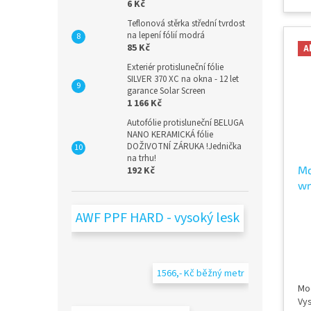
cm 
6 Kč
fól
Teflonová stěrka střední tvrdost
př
na lepení fólií modrá
Te
85 Kč
A
Exteriér protisluneční fólie
SILVER 370 XC na okna - 12 let
garance Solar Screen
1 166 Kč
Autofólie protisluneční BELUGA
NANO KERAMICKÁ fólie
DOŽIVOTNÍ ZÁRUKA !Jednička
na trhu!
Mo
192 Kč
wr
Ox
AWF PPF HARD - vysoký lesk
1566,- Kč běžný metr
Mod
Vys