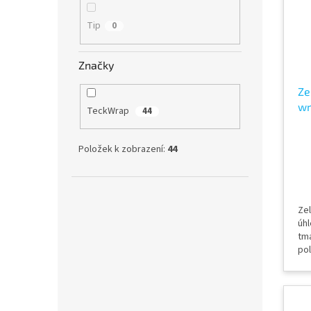
Tip
0
Značky
Ze
wr
TeckWrap
44
Fo
Položek k zobrazení:
44
Zel
úhl
tm
pol
Le
vzd
náv
v 