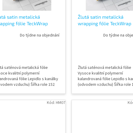
atá satin metalická
Žlutá satin metalická
apping fólie TeckWrap
wrapping fólie TeckWrap
lden Yellow VCH408-S
Hornet Yellow ECH16
Do týdne na objednání
Do týdne na obj
tá saténová metalická fólie
Žlutá saténová metalická fólie
oce kvalitní polymerní
Vysoce kvalitní polymerní
androvaná fólie Lepidlo s kanálky
kalandrovaná fólie Lepidlo s ka
dvodem vzduchu) Šířka role 152
(odvodem vzduchu) Šířka role 
Délka návinu role 18 m Vzorky
cm Délka návinu role 18 m Vzor
ií k vidění v AWF STORE Praha 8,
fólií k vidění v AWF STORE Prah
ípadně objednat vzorkovník
případně objednat vzorkovník
Kód:
HM07
Kó
ckWrap
TeckWrap