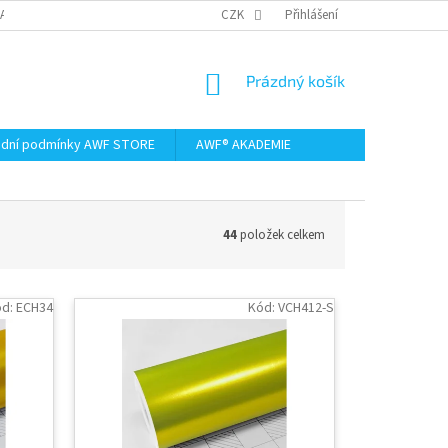
AMACE A VRÁCENÍ ZBOŽÍ
CZK
Přihlášení
NÁKUPNÍ
Prázdný košík
KOŠÍK
dní podmínky AWF STORE
AWF® AKADEMIE
44
položek celkem
ód:
ECH34
Kód:
VCH412-S