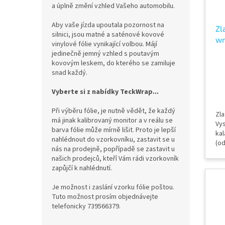
o
k
a úplně změní vzhled Vašeho automobilu.
d
t
u
ů
Aby vaše jízda upoutala pozornost na
Zl
k
silnici, jsou matné a saténové kovové
wr
vinylové fólie vynikající volbou. Májí
t
Go
jedinečně jemný vzhled s poutavým
ů
kovovým leskem, do kterého se zamiluje
snad každý.
Vyberte si z nabídky TeckWrap...
Při výběru fólie, je nutně vědět, že každý
Zla
má jinak kalibrovaný monitor a v reálu se
Vys
barva fólie může mírně lišit. Proto je lepší
kal
nahlédnout do vzorkovníku, zastavit se u
(o
nás na prodejně, popřípadě se zastavit u
cm 
našich prodejců, kteří Vám rádi vzorkovník
fól
zapůjčí k nahlédnutí.
př
Te
Je možnost i zaslání vzorku fólie poštou.
Tuto možnost prosím objednávejte
telefonicky 739566379.