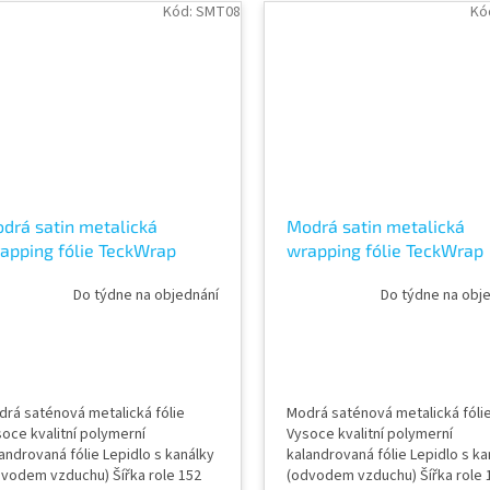
inu role 18 m Vzorky fólií k vidění
návinu role 18 m Vzorky fólií k v
Kód:
SMT08
Kó
AWF STORE Praha 8, případně
v AWF STORE Praha 8, případn
jednat vzorkovník TeckWrap
objednat vzorkovník TeckWra
drá satin metalická
Modrá satin metalická
apping fólie TeckWrap
wrapping fólie TeckWrap
miral Blue SMT08
Rasant Blue SMT07
Do týdne na objednání
Do týdne na obj
rá saténová metalická fólie
Modrá saténová metalická fóli
oce kvalitní polymerní
Vysoce kvalitní polymerní
androvaná fólie Lepidlo s kanálky
kalandrovaná fólie Lepidlo s ka
dvodem vzduchu) Šířka role 152
(odvodem vzduchu) Šířka role 