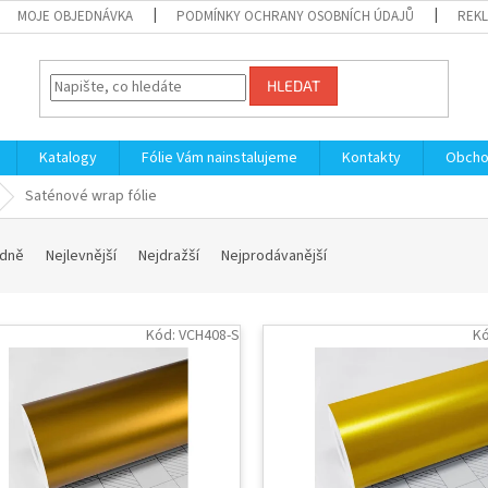
MOJE OBJEDNÁVKA
PODMÍNKY OCHRANY OSOBNÍCH ÚDAJŮ
REKL
HLEDAT
Katalogy
Fólie Vám nainstalujeme
Kontakty
Obcho
Saténové wrap fólie
dně
Nejlevnější
Nejdražší
Nejprodávanější
Kód:
VCH408-S
K