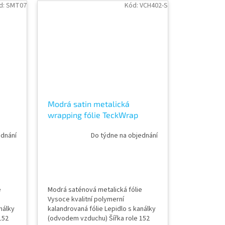
idění
cm Délka návinu role 18 m Vzorky
d:
SMT07
Kód:
VCH402-S
ě
fólií k vidění v AWF STORE Praha 8,
p
případně objednat vzorkovník...
Modrá satin metalická
wrapping fólie TeckWrap
Velvet blue VCH402-S
ednání
Do týdne na objednání
e
Modrá saténová metalická fólie
Vysoce kvalitní polymerní
nálky
kalandrovaná fólie Lepidlo s kanálky
152
(odvodem vzduchu) Šířka role 152