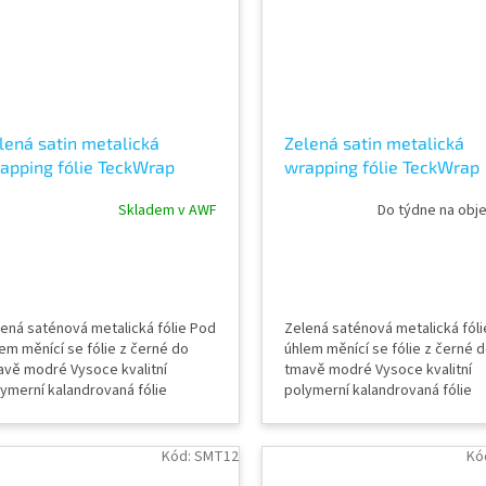
lená satin metalická
Zelená satin metalická
apping fólie TeckWrap
wrapping fólie TeckWrap
rest Green ECH19
Jewel Green SMT16
Skladem v AWF
Do týdne na obj
ená saténová metalická fólie Pod
Zelená saténová metalická fól
em měnící se fólie z černé do
úhlem měnící se fólie z černé 
avě modré Vysoce kvalitní
tmavě modré Vysoce kvalitní
ymerní kalandrovaná fólie
polymerní kalandrovaná fólie
pidlo s kanálky (odvodem
Lepidlo s kanálky (odvodem
uchu) Šířka role 152 cm Délka
vzduchu) Šířka role 152 cm Dél
inu role 18 m Vzorky fólií k vidění
návinu role 18 m Vzorky fólií k v
Kód:
SMT12
Kó
AWF STORE Praha 8, případně
v AWF STORE Praha 8, případn