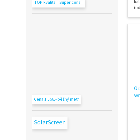
kal
TOP kvalita!!! Super cena!!!
(o
cm 
fól
př
Te
Or
wr
Cena 1 566,- běžný metr
Co
SolarScreen