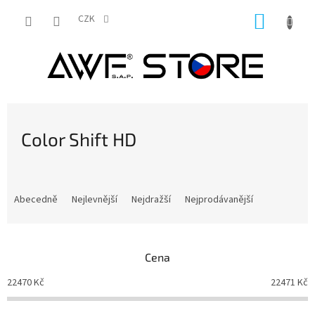
Přejít
NÁKUP
na
CZK
obsah
KOŠÍK
Color Shift HD
Ř
a
Abecedně
Nejlevnější
Nejdražší
Nejprodávanější
z
e
n
Cena
í
p
22470
Kč
22471
Kč
r
o