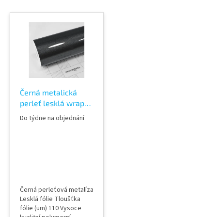
V
ý
p
i
s
p
r
o
Černá metalická
d
perleť lesklá wrap
u
fólie TeckWrap
k
Do týdne na objednání
Ebony Sparkle
t
CK202N Vinyl Wrap
ů
Černá perleťová metalíza
Lesklá fólie Tloušťka
fólie (um) 110 Vysoce