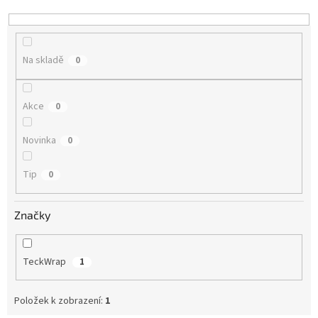
d
u
k
t
Na skladě
0
ů
Akce
0
Novinka
0
Tip
0
Značky
TeckWrap
1
Položek k zobrazení:
1