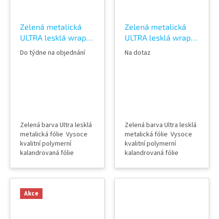
Zelená metalická
Zelená metalická
ULTRA lesklá wrap
ULTRA lesklá wrap
fólie TeckWrap
fólie TeckWrap Gloss
Do týdne na objednání
Na dotaz
Sonoma Green
Green Black HM07-
HM12-HD
HD
Zelená barva Ultra lesklá
Zelená barva Ultra lesklá
metalická fólie Vysoce
metalická fólie Vysoce
kvalitní polymerní
kvalitní polymerní
kalandrovaná fólie
kalandrovaná fólie
Lepidlo s kanálky
Lepidlo s kanálky
(odvodem vzduchu) Šířka
(odvodem vzduchu) Šířka
role 152 cm Délka návinu
role 152 cm Délka návinu
role 18 m Vzorky fólií k
role 18 m Vzorky fólií k
Akce
vidění v AWF STORE
vidění v AWF STORE
Praha 8, případně
Praha 8, případně
objednat vzorkovník
objednat vzorkovník