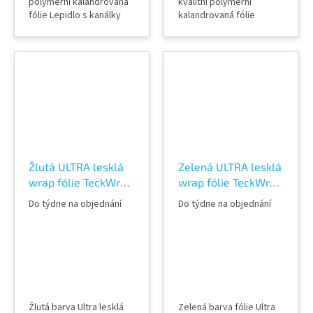
polymerní kalandrovaná
kvalitní polymerní
fólie Lepidlo s kanálky
kalandrovaná fólie
(odvodem vzduchu) Šířka
Lepidlo s kanálky
role 152 cm Délka návinu
(odvodem vzduchu) Šířka
role 18 m Vzorky fólií k
role 152 cm Délka návinu
vidění v AWF STORE
role 18 m Vzorky fólií k
Praha 8, případně
vidění v AWF STORE
objednat vzorkovník
Praha 8, případně
TeckWrap
objednat vzorkovník
TeckWrap
Žlutá ULTRA lesklá
Zelená ULTRA lesklá
wrap fólie TeckWrap
wrap fólie TeckWrap
Grape Green CG42-
Monsoon Green
Do týdne na objednání
Do týdne na objednání
HD
CG39-HD
Žlutá barva Ultra lesklá
Zelená barva fólie Ultra