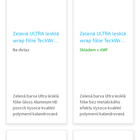
Praha 8, případně
Praha 8, případně
objednat vzorkovník
objednat vzorkovník
TeckWrap
TeckWrap
Zelená ULTRA lesklá
Zelená ULTRA lesklá
wrap fólie TeckWrap
wrap fólie TeckWrap
British Hunter green
British Racing Green
Na dotaz
Skladem v AWF
GAL29-HD
CG38-HD
Zelená barva Ultra lesklá
Zelená barva Ultra lesklá
fólie Gloss Aluminum HD
fólie bez metalického
povrch Vysoce kvalitní
efektu Vysoce kvalitní
polymerní kalandrovaná
polymerní kalandrovaná
fólie Lepidlo s kanálky
fólie Lepidlo s kanálky
(odvodem vzduchu) Šířka
(odvodem vzduchu) Šířka
role 152 cm Délka návinu
role 152 cm Délka návinu
role 18 m Vzorky fólií k
role 18 m Vzorky fólií k