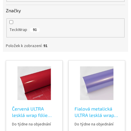
Značky
TeckWrap
91
Položek k zobrazení:
91
V
ý
p
i
s
p
r
o
Červená ULTRA
Fialová metalická
d
lesklá wrap fólie
ULTRA lesklá wrap
u
TeckWrap Rouge
fólie TeckWrap
k
Do týdne na objednání
Do týdne na objednání
Red CG17-HD
Royal Purple SL07-