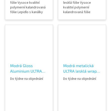
fólie Vysoce kvalitní
lesklá fólie Vysoce
polymerní kalandrovaná
kvalitní polymerní
fólie Lepidlo s kanálky
kalandrovaná fólie
(odvodem vzduchu) Šířka
Lepidlo s kanálky
role 152 cm Délka návinu
(odvodem vzduchu) Šířka
role 18 m Vzorky fólií k
role 152 cm Délka návinu
vidění v AWF STORE
role 18 m Vzorky fólií k
Praha 8, případně
vidění v AWF STORE
objednat vzorkovník
Praha 8, případně
TeckWrap
objednat vzorkovník
TeckWrap
Modrá Gloss
Modrá metalická
Aluminium ULTRA
ULTRA lesklá wrap
lesklá wrap fólie
fólie TeckWrap Deep
Do týdne na objednání
Do týdne na objednání
TeckWrap Space
Blue RB02-HD
Blue GAL14-HD