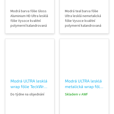
Modrá barva fólie Gloss
Modrá teal barva fólie
Aluminium HD Ultra lesklá
Ultra lesklá nemetalická
fólie Vysoce kvalitní
fólie Vysoce kvalitní
polymerní kalandrovaná
polymerní kalandrovaná
fólie Lepidlo s kanálky
fólie Lepidlo s kanálky
(odvodem vzduchu) Šířka
(odvodem vzduchu) Šířka
role 152 cm Délka návinu
role 152 cm Délka návinu
role 18 m Vzorky fólií k
role 18 m Vzorky fólií k
vidění v AWF STORE
vidění v AWF STORE
Praha 8, případně
Praha 8, případně
objednat vzorkovník
objednat vzorkovník
TeckWrap
TeckWrap
Modrá ULTRA lesklá
Modrá ULTRA lesklá
wrap fólie TeckWrap
metalická wrap fólie
Regal Blue CG34-HD
TeckWrap Columbia
Do týdne na objednání
Skladem v AWF
Blue RB15-HD