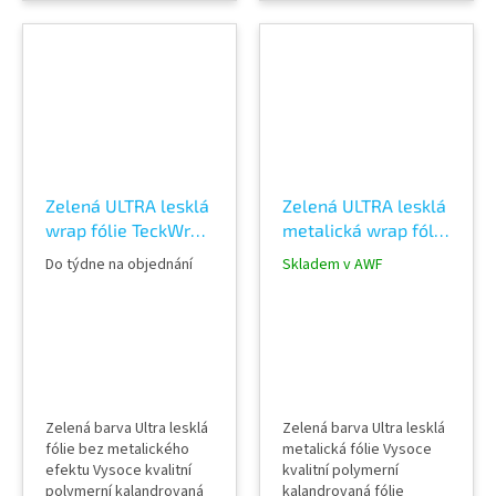
Lepidlo s kanálky
(odvodem vzduchu) Šířka
(odvodem vzduchu) Šířka
role 152 cm Délka návinu
role 152 cm Délka návinu
role 18 m Vzorky fólií k
role 18 m Vzorky fólií k
vidění v AWF STORE
vidění v AWF STORE
Praha 8, případně
Praha 8, případně
objednat vzorkovník
objednat vzorkovník
TeckWrap
TeckWrap
Zelená ULTRA lesklá
Zelená ULTRA lesklá
wrap fólie TeckWrap
metalická wrap fólie
La Palma Green
TeckWrap Kelly
Do týdne na objednání
Skladem v AWF
CG35-HD
Green RB22-HD
Zelená barva Ultra lesklá
Zelená barva Ultra lesklá
fólie bez metalického
metalická fólie Vysoce
efektu Vysoce kvalitní
kvalitní polymerní
polymerní kalandrovaná
kalandrovaná fólie