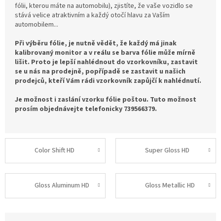
fólii, kterou máte na automobilu), zjistíte, že vaše vozidlo se
stává velice atraktivním a každý otočí hlavu za Vaším
automobilem...
Při výběru fólie, je nutně vědět, že každý má jinak
kalibrovaný monitor a v reálu se barva fólie může mírně
lišit. Proto je lepší nahlédnout do vzorkovníku, zastavit
se u nás na prodejně, popřípadě se zastavit u našich
prodejců, kteří Vám rádi vzorkovník zapůjčí k nahlédnutí.
Je možnost i zaslání vzorku fólie poštou. Tuto možnost
prosím objednávejte telefonicky 739566379.
Color Shift HD
Super Gloss HD
Gloss Aluminum HD
Gloss Metallic HD
Ř