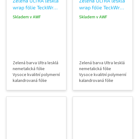
Zelená ULTRA lesklá
Zelená ULTRA lesklá
wrap fólie TeckWrap
wrap fólie TeckWrap
Amphibian Green
Jungle Green CG18-
Skladem v AWF
Skladem v AWF
CG32-HD
HD
Zelená barva Ultra lesklá
Zelená barva Ultra lesklá
nemetalická fólie
nemetalická fólie
Vysoce kvalitní polymerní
Vysoce kvalitní polymerní
kalandrovaná fólie
kalandrovaná fólie
Lepidlo s kanálky
Lepidlo s kanálky
(odvodem vzduchu) Šířka
(odvodem vzduchu) Šířka
role 152 cm Délka návinu
role 152 cm Délka návinu
role 18 m Vzorky fólií k
role 18 m Vzorky fólií k
vidění v AWF STORE
vidění v AWF STORE
Praha 8, případně
Praha 8, případně
objednat vzorkovník
objednat vzorkovník
TeckWrap
TeckWrap