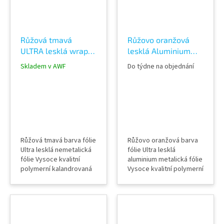
objednat vzorkovník
objednat vzorkovník
TeckWrap
TeckWrap
Růžová tmavá
Růžovo oranžová
ULTRA lesklá wrap
lesklá Aluminium
fólie TeckWrap Berry
wrap fólie TeckWrap
Skladem v AWF
Do týdne na objednání
Red CG49-HD Vinyl
Pink Gold GAL23-HD
Wrap
Vinyl Wrap
Růžová tmavá barva fólie
Růžovo oranžová barva
Ultra lesklá nemetalická
fólie Ultra lesklá
fólie Vysoce kvalitní
aluminium metalická fólie
polymerní kalandrovaná
Vysoce kvalitní polymerní
fólie Lepidlo s kanálky
kalandrovaná fólie
(odvodem vzduchu) Šířka
Lepidlo s kanálky
role 152 cm Délka návinu
(odvodem vzduchu) Šířka
role 18 m Vzorky fólií k
role 152 cm Délka návinu
vidění v AWF STORE
role 18 m Vzorky fólií k