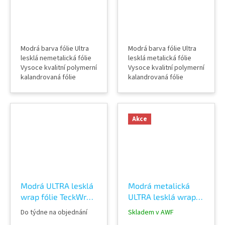
Modrá barva fólie Ultra
Modrá barva fólie Ultra
lesklá nemetalická fólie
lesklá metalická fólie
Vysoce kvalitní polymerní
Vysoce kvalitní polymerní
kalandrovaná fólie
kalandrovaná fólie
Lepidlo s kanálky
Lepidlo s kanálky
(odvodem vzduchu) Šířka
(odvodem vzduchu) Šířka
role 152 cm Délka návinu
role 152 cm Délka návinu
role 18 m Vzorky fólií k
role 18 m Vzorky fólií k
Akce
vidění v AWF STORE
vidění v AWF STORE
Praha 8, případně
Praha 8, případně
objednat vzorkovník
objednat vzorkovník
TeckWrap
TeckWrap
Modrá ULTRA lesklá
Modrá metalická
wrap fólie TeckWrap
ULTRA lesklá wrap
Rolling sea CG21-HD
fólie TeckWrap
Do týdne na objednání
Skladem v AWF
Caribbean Blue