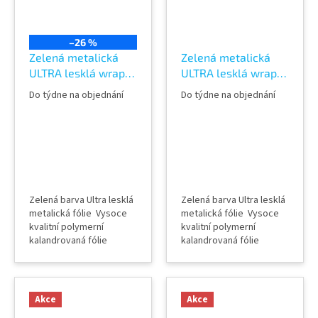
TeckWrap
TeckWrap
–26 %
Zelená metalická
Zelená metalická
ULTRA lesklá wrap
ULTRA lesklá wrap
fólie TeckWrap
fólie TeckWrap Olive
Do týdne na objednání
Do týdne na objednání
Sherwood green
Green HM11-HD
HM14-HD
Zelená barva Ultra lesklá
Zelená barva Ultra lesklá
metalická fólie Vysoce
metalická fólie Vysoce
kvalitní polymerní
kvalitní polymerní
kalandrovaná fólie
kalandrovaná fólie
Lepidlo s kanálky
Lepidlo s kanálky
(odvodem vzduchu) Šířka
(odvodem vzduchu) Šířka
role 152 cm Délka návinu
role 152 cm Délka návinu
role 18 m Vzorky fólií k
role 18 m Vzorky fólií k
Akce
Akce
vidění v AWF STORE
vidění v AWF STORE