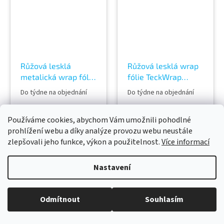
role 18 m Vzorky fólií k
vidění v AWF STORE
vidění v AWF STORE
Praha 8, případně
Praha 8, případně
objednat vzorkovník
objednat vzorkovník
TeckWrap
TeckWrap
Růžová lesklá
Růžová lesklá wrap
metalická wrap fólie
fólie TeckWrap
TeckWrap Pink
Millennial Pink CG19-
Do týdne na objednání
Do týdne na objednání
Sakura SL01-HD
HD vinyl Wrap
Vinyl Wrap
Používáme cookies, abychom Vám umožnili pohodlné
prohlížení webu a díky analýze provozu webu neustále
zlepšovali jeho funkce, výkon a použitelnost.
Více informací
Růžová barva fólie Ultra
Růžová barva fólie Ultra
Nastavení
lesklá metalická fólie
lesklá fólie bez
Vysoce kvalitní polymerní
metalického efektu
kalandrovaná fólie
Vysoce kvalitní polymerní
Odmítnout
Souhlasím
Lepidlo s kanálky
kalandrovaná fólie
(odvodem vzduchu) Šířka
Lepidlo s kanálky
role 152 cm Délka návinu
(odvodem vzduchu) Šířka