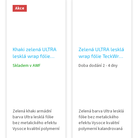
(odvodem vzduchu) Šířka
(odvodem vzduchu) Šířka
role 152 cm Délka návinu
role 152 cm Délka návinu
Akce
role 18 m Vzorky fólií k
role 18 m Vzorky fólií k
vidění v AWF STORE
vidění v AWF STORE
Praha 8, případně
Praha 8, případně
objednat vzorkovník
objednat vzorkovník
TeckWrap
TeckWrap
Khaki zelená ULTRA
Zelená ULTRA lesklá
lesklá wrap fólie
wrap fólie TeckWrap
TeckWrap Khaki
Moss Green CG23-
Skladem v AWF
Doba dodání 2 - 4 dny
Green CG29-HD
HD
Zelená khaki armádní
Zelená barva Ultra lesklá
barva Ultra lesklá fólie
fólie bez metalického
bez metalického efektu
efektu Vysoce kvalitní
Vysoce kvalitní polymerní
polymerní kalandrovaná
kalandrovaná fólie
fólie Lepidlo s kanálky