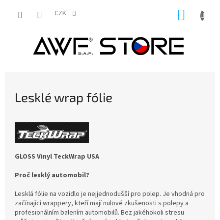
Přejít
NÁKUP
na
CZK
obsah
KOŠÍK
Lesklé wrap fólie
GLOSS Vinyl TeckWrap USA
Proč lesklý automobil?
Lesklá fólie na vozidlo je nejjednodušší pro polep. Je vhodná pro
začínající wrappery, kteří mají nulové zkušenosti s polepy a
profesionálním balením automobilů. Bez jakéhokoli stresu