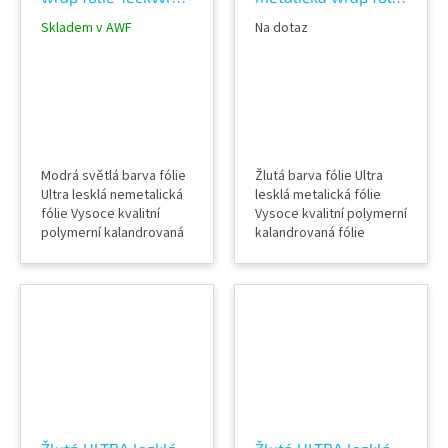
Bali Blue CG37-HD
TeckWrap Golden
Skladem v AWF
Na dotaz
Yellow RB25-HD
Modrá světlá barva fólie
Žlutá barva fólie Ultra
Ultra lesklá nemetalická
lesklá metalická fólie
fólie Vysoce kvalitní
Vysoce kvalitní polymerní
polymerní kalandrovaná
kalandrovaná fólie
fólie Lepidlo s kanálky
Lepidlo s kanálky
(odvodem vzduchu) Šířka
(odvodem vzduchu) Šířka
role 152 cm Délka návinu
role 152 cm Délka návinu
role 18 m Vzorky fólií k
role 18 m Vzorky fólií k
vidění v AWF STORE
vidění v AWF STORE
Praha 8, případně
Praha 8, případně
objednat vzorkovník
objednat vzorkovník
TeckWrap
TeckWrap