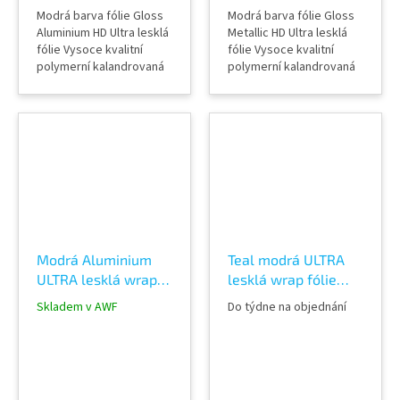
Modrá barva fólie Gloss
Modrá barva fólie Gloss
Aluminium HD Ultra lesklá
Metallic HD Ultra lesklá
fólie Vysoce kvalitní
fólie Vysoce kvalitní
polymerní kalandrovaná
polymerní kalandrovaná
fólie Lepidlo s kanálky
fólie Lepidlo s kanálky
(odvodem vzduchu) Šířka
(odvodem vzduchu) Šířka
role 152 cm Délka návinu
role 152 cm Délka návinu
role 18 m Vzorky fólií k
role 18 m Vzorky fólií k
vidění v AWF STORE
vidění v AWF STORE
Praha 8, případně
Praha 8, případně
objednat vzorkovník
objednat vzorkovník
TeckWrap
TeckWrap
Modrá Aluminium
Teal modrá ULTRA
ULTRA lesklá wrap
lesklá wrap fólie
fólie TeckWrap Blue
TeckWrap Avalon
Skladem v AWF
Do týdne na objednání
Gem GAL02-HD
Teal CG33-HD