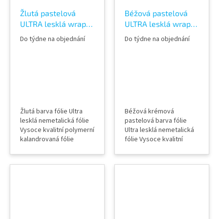
Žlutá pastelová
Béžová pastelová
ULTRA lesklá wrap
ULTRA lesklá wrap
fólie TeckWrap
fólie TeckWrap Ivory
Do týdne na objednání
Do týdne na objednání
Louvre Yellow CG43-
Cream CG26-HD
HD
Vinyl Wrap
Žlutá barva fólie Ultra
Béžová krémová
lesklá nemetalická fólie
pastelová barva fólie
Vysoce kvalitní polymerní
Ultra lesklá nemetalická
kalandrovaná fólie
fólie Vysoce kvalitní
Lepidlo s kanálky
polymerní kalandrovaná
(odvodem vzduchu) Šířka
fólie Lepidlo s kanálky
role 152 cm Délka návinu
(odvodem vzduchu) Šířka
role 18 m Vzorky fólií k
role 152 cm Délka návinu
vidění v AWF STORE
role 18 m Vzorky fólií k
Praha 8, případně
vidění v AWF STORE
objednat vzorkovník
Praha 8, případně
TeckWrap
objednat vzorkovník