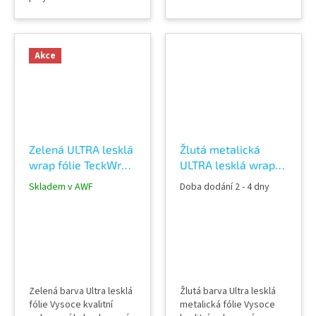
fólie Lepidlo s kanálky
Lepidlo s kanálky
(odvodem vzduchu) Šířka
(odvodem vzduchu) Šířka
role 152 cm Délka návinu
role 152 cm Délka návinu
role 18 m Vzorky fólií k
role 18 m Vzorky fólií k
Akce
vidění v AWF STORE
vidění v AWF STORE
Praha 8, případně
Praha 8, případně
objednat vzorkovník
objednat vzorkovník
TeckWrap
TeckWrap
Zelená ULTRA lesklá
Žlutá metalická
wrap fólie TeckWrap
ULTRA lesklá wrap
Gecko Green CG41-
fólie TeckWrap Acid
Skladem v AWF
Doba dodání 2 - 4 dny
HD
Lime RB07-HD
Zelená barva Ultra lesklá
Žlutá barva Ultra lesklá
fólie Vysoce kvalitní
metalická fólie Vysoce