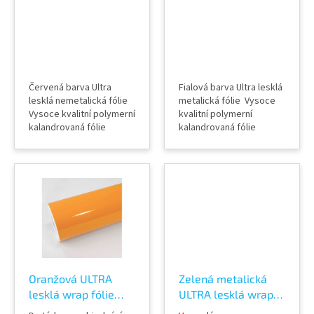
t
HD
ů
Červená barva Ultra
Fialová barva Ultra lesklá
lesklá nemetalická fólie
metalická fólie Vysoce
Vysoce kvalitní polymerní
kvalitní polymerní
kalandrovaná fólie
kalandrovaná fólie
Lepidlo s kanálky
Lepidlo s kanálky
(odvodem vzduchu) Šířka
(odvodem vzduchu) Šířka
role 152 cm Délka návinu
role 152 cm Délka návinu
role 18 m Vzorky fólií k
role 18 m Vzorky fólií k
vidění v AWF STORE
vidění v AWF STORE
Praha 8, případně
Praha 8, případně
objednat vzorkovník
objednat vzorkovník
TeckWrap
TeckWrap
Oranžová ULTRA
Zelená metalická
lesklá wrap fólie
ULTRA lesklá wrap
TeckWrap Papaya
fólie TeckWrap