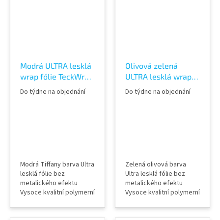
vidění v AWF STORE
vidění v AWF STORE
Praha 8, případně
Praha 8, případně
objednat vzorkovník
objednat vzorkovník
TeckWrap
TeckWrap
Modrá ULTRA lesklá
Olivová zelená
wrap fólie TeckWrap
ULTRA lesklá wrap
Tiffany CG11-HD
fólie TeckWrap
Do týdne na objednání
Do týdne na objednání
French Olive CG31-
HD
Modrá Tiffany barva Ultra
Zelená olivová barva
lesklá fólie bez
Ultra lesklá fólie bez
metalického efektu
metalického efektu
Vysoce kvalitní polymerní
Vysoce kvalitní polymerní
kalandrovaná fólie
kalandrovaná fólie
Lepidlo s kanálky
Lepidlo s kanálky