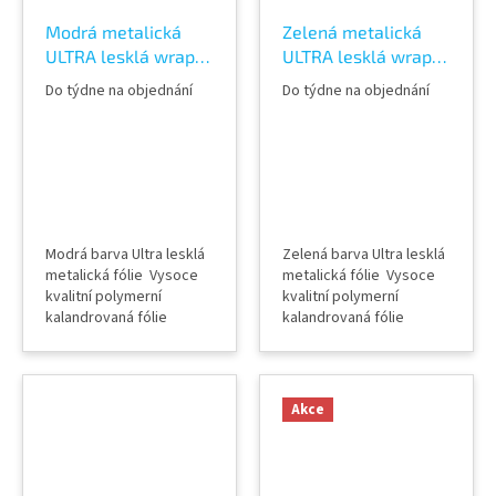
Modrá metalická
Zelená metalická
ULTRA lesklá wrap
ULTRA lesklá wrap
fólie TeckWrap
fólie TeckWrap Ruby
Do týdne na objednání
Do týdne na objednání
Ocean Green RB18-
Green RB26-HD
HD
Modrá barva Ultra lesklá
Zelená barva Ultra lesklá
metalická fólie Vysoce
metalická fólie Vysoce
kvalitní polymerní
kvalitní polymerní
kalandrovaná fólie
kalandrovaná fólie
Lepidlo s kanálky
Lepidlo s kanálky
(odvodem vzduchu) Šířka
(odvodem vzduchu) Šířka
role 152 cm Délka návinu
role 152 cm Délka návinu
role 18 m Vzorky fólií k
role 18 m Vzorky fólií k
Akce
vidění v AWF STORE
vidění v AWF STORE
Praha 8, případně
Praha 8, případně
objednat vzorkovník
objednat vzorkovník
TeckWrap
TeckWrap