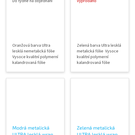
Do týdne na objednání
Vyprodáno
Orange CG54-HD
Phantom Green
RB37-HD
Oranžová barva Ultra
Zelená barva Ultra lesklá
lesklá nemetalická fólie
metalická fólie Vysoce
Vysoce kvalitní polymerní
kvalitní polymerní
kalandrovaná fólie
kalandrovaná fólie
Lepidlo s kanálky
Lepidlo s kanálky
(odvodem vzduchu) Šířka
(odvodem vzduchu) Šířka
role 152 cm Délka návinu
role 152 cm Délka návinu
role 18 m Vzorky fólií k
role 18 m Vzorky fólií k
vidění v AWF STORE
vidění v AWF STORE
Praha 8, případně
Praha 8, případně
objednat vzorkovník
objednat vzorkovník
TeckWrap
TeckWrap
Modrá metalická
Zelená metalická
ULTRA lesklá wrap
ULTRA lesklá wrap