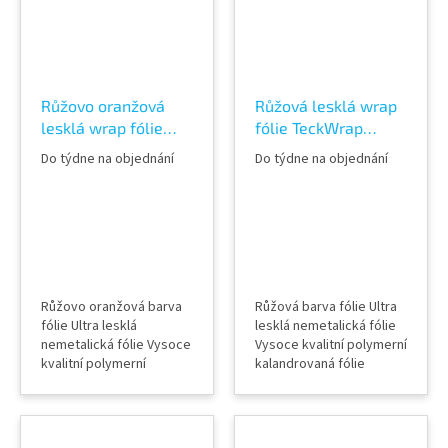
Praha 8, případně
vidění v AWF STORE
objednat vzorkovník
Praha 8, případně
TeckWrap
objednat vzorkovník
TeckWrap
Růžovo oranžová
Růžová lesklá wrap
lesklá wrap fólie
fólie TeckWrap
TeckWrap Amber
Chelsea Rose CG25-
Do týdne na objednání
Do týdne na objednání
Rose CG36-HD Vinyl
HD Vinyl Wrap
Wrap
Růžovo oranžová barva
Růžová barva fólie Ultra
fólie Ultra lesklá
lesklá nemetalická fólie
nemetalická fólie Vysoce
Vysoce kvalitní polymerní
kvalitní polymerní
kalandrovaná fólie
kalandrovaná fólie
Lepidlo s kanálky
Lepidlo s kanálky
(odvodem vzduchu) Šířka
(odvodem vzduchu) Šířka
role 152 cm Délka návinu
role 152 cm Délka návinu
role 18 m Vzorky fólií k