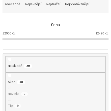
a
Abecedně
Nejlevnější
Nejdražší
Nejprodávanější
z
e
n
Cena
í
p
12000
Kč
22470
Kč
r
o
d
u
k
t
Na skladě
20
ů
Akce
18
Novinka
0
Tip
0