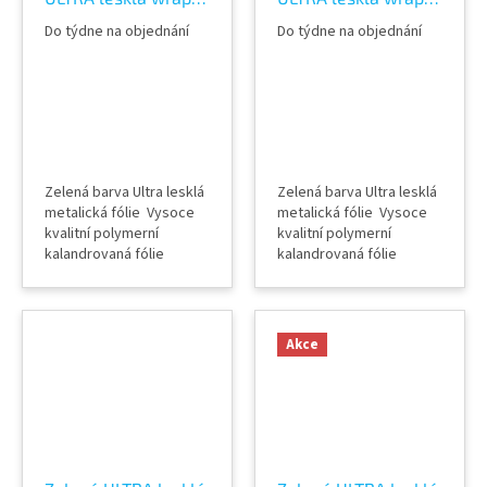
fólie TeckWrap
fólie TeckWrap
Do týdne na objednání
Do týdne na objednání
Palladian Blue
Wilderness Green
RB36-HD
RB35-HD
Zelená barva Ultra lesklá
Zelená barva Ultra lesklá
metalická fólie Vysoce
metalická fólie Vysoce
kvalitní polymerní
kvalitní polymerní
kalandrovaná fólie
kalandrovaná fólie
Lepidlo s kanálky
Lepidlo s kanálky
(odvodem vzduchu) Šířka
(odvodem vzduchu) Šířka
role 152 cm Délka návinu
role 152 cm Délka návinu
role 18 m Vzorky fólií k
role 18 m Vzorky fólií k
Akce
vidění v AWF STORE
vidění v AWF STORE
Praha 8, případně
Praha 8, případně
objednat vzorkovník
objednat vzorkovník
TeckWrap
TeckWrap