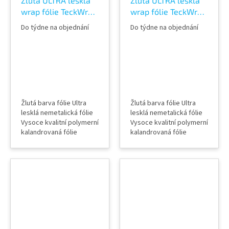
Žlutá ULTRA lesklá
Žlutá ULTRA lesklá
wrap fólie TeckWrap
wrap fólie TeckWrap
Sunflower Yellow
Sunray Yellow
Do týdne na objednání
Do týdne na objednání
CG12-HD
CG44-HD Vinyl Wrap
Žlutá barva fólie Ultra
Žlutá barva fólie Ultra
lesklá nemetalická fólie
lesklá nemetalická fólie
Vysoce kvalitní polymerní
Vysoce kvalitní polymerní
kalandrovaná fólie
kalandrovaná fólie
Lepidlo s kanálky
Lepidlo s kanálky
(odvodem vzduchu) Šířka
(odvodem vzduchu) Šířka
role 152 cm Délka návinu
role 152 cm Délka návinu
role 18 m Vzorky fólií k
role 18 m Vzorky fólií k
vidění v AWF STORE
vidění v AWF STORE
Praha 8, případně
Praha 8, případně
objednat vzorkovník
objednat vzorkovník
TeckWrap
TeckWrap