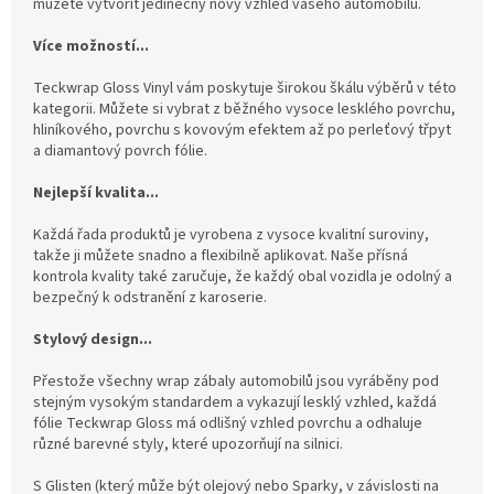
můžete vytvořit jedinečný nový vzhled vašeho automobilu.
Více možností...
Teckwrap Gloss Vinyl vám poskytuje širokou škálu výběrů v této
kategorii. Můžete si vybrat z běžného vysoce lesklého povrchu,
hliníkového, povrchu s kovovým efektem až po perleťový třpyt
a diamantový povrch fólie.
Nejlepší kvalita...
Každá řada produktů je vyrobena z vysoce kvalitní suroviny,
takže ji můžete snadno a flexibilně aplikovat. Naše přísná
kontrola kvality také zaručuje, že každý obal vozidla je odolný a
bezpečný k odstranění z karoserie.
Stylový design...
Přestože všechny wrap zábaly automobilů jsou vyráběny pod
stejným vysokým standardem a vykazují lesklý vzhled, každá
fólie Teckwrap Gloss má odlišný vzhled povrchu a odhaluje
různé barevné styly, které upozorňují na silnici.
S Glisten (který může být olejový nebo Sparky, v závislosti na