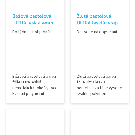
TeckWrap
Béžová pastelová
Žlutá pastelová
ULTRA lesklá wrap
ULTRA lesklá wrap
fólie TeckWrap
fólie TeckWrap
Do týdne na objednání
Do týdne na objednání
Sahara Beige CG46-
Amberwave CG45-
GD Vinyl Wrap
HD
Béžová pastelová barva
Žlutá pastelová barva
fólie Ultra lesklá
fólie Ultra lesklá
nemetalická fólie Vysoce
nemetalická fólie Vysoce
kvalitní polymerní
kvalitní polymerní
kalandrovaná fólie
kalandrovaná fólie
Lepidlo s kanálky
Lepidlo s kanálky
(odvodem vzduchu) Šířka
(odvodem vzduchu) Šířka
role 152 cm Délka návinu
role 152 cm Délka návinu
role 18 m Vzorky fólií k
role 18 m Vzorky fólií k
vidění v AWF STORE
vidění v AWF STORE
Praha 8, případně
Praha 8, případně