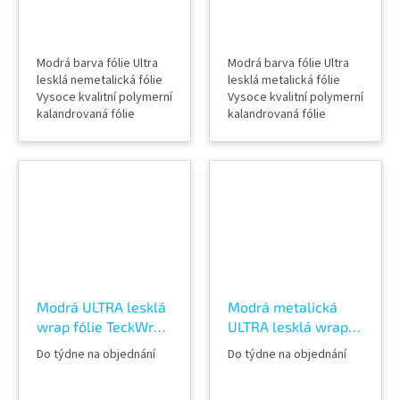
Modrá barva fólie Ultra
Modrá barva fólie Ultra
lesklá nemetalická fólie
lesklá metalická fólie
Vysoce kvalitní polymerní
Vysoce kvalitní polymerní
kalandrovaná fólie
kalandrovaná fólie
Lepidlo s kanálky
Lepidlo s kanálky
(odvodem vzduchu) Šířka
(odvodem vzduchu) Šířka
role 152 cm Délka návinu
role 152 cm Délka návinu
role 18 m Vzorky fólií k
role 18 m Vzorky fólií k
vidění v AWF STORE
vidění v AWF STORE
Praha 8, případně
Praha 8, případně
objednat vzorkovník
objednat vzorkovník
TeckWrap
TeckWrap
Modrá ULTRA lesklá
Modrá metalická
wrap fólie TeckWrap
ULTRA lesklá wrap
China Blue CG22-HD
fólie TeckWrap
Do týdne na objednání
Do týdne na objednání
Electric Blue MT03-
HD