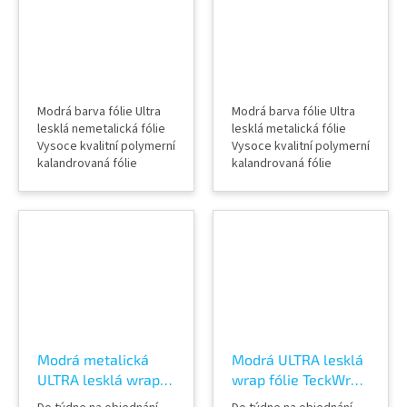
RB09-HD
Modrá barva fólie Ultra
Modrá barva fólie Ultra
lesklá nemetalická fólie
lesklá metalická fólie
Vysoce kvalitní polymerní
Vysoce kvalitní polymerní
kalandrovaná fólie
kalandrovaná fólie
Lepidlo s kanálky
Lepidlo s kanálky
(odvodem vzduchu) Šířka
(odvodem vzduchu) Šířka
role 152 cm Délka návinu
role 152 cm Délka návinu
role 18 m Vzorky fólií k
role 18 m Vzorky fólií k
vidění v AWF STORE
vidění v AWF STORE
Praha 8, případně
Praha 8, případně
objednat vzorkovník
objednat vzorkovník
TeckWrap
TeckWrap
Modrá metalická
Modrá ULTRA lesklá
ULTRA lesklá wrap
wrap fólie TeckWrap
fólie TeckWrap Sea
Yacht Blue CG28-HD