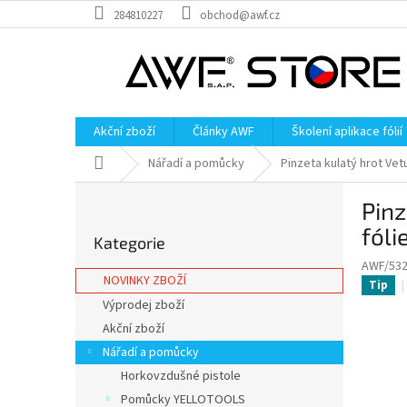
Přejít
284810227
obchod@awf.cz
na
obsah
Akční zboží
Články AWF
Školení aplikace fólií
Domů
Nářadí a pomůcky
Pinzeta kulatý hrot Ve
P
Pinz
o
Přeskočit
s
fóli
Kategorie
kategorie
t
AWF/53
r
NOVINKY ZBOŽÍ
Tip
a
Výprodej zboží
n
Akční zboží
n
í
Nářadí a pomůcky
p
Horkovzdušné pistole
a
Pomůcky YELLOTOOLS