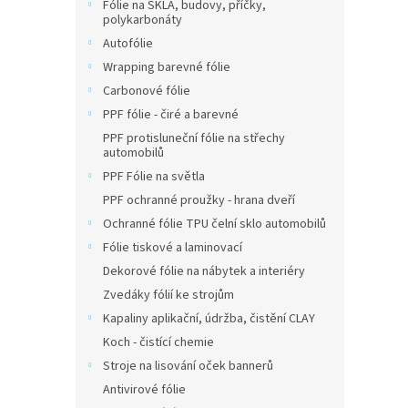
Fólie na SKLA, budovy, příčky,
polykarbonáty
Autofólie
Wrapping barevné fólie
Carbonové fólie
PPF fólie - čiré a barevné
PPF protisluneční fólie na střechy
automobilů
PPF Fólie na světla
PPF ochranné proužky - hrana dveří
Ochranné fólie TPU čelní sklo automobilů
Fólie tiskové a laminovací
Dekorové fólie na nábytek a interiéry
Zvedáky fólií ke strojům
Kapaliny aplikační, údržba, čistění CLAY
Koch - čistící chemie
Stroje na lisování oček bannerů
Antivirové fólie