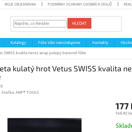
MOJE OBJEDNÁVKA
PODMÍNKY OCHRANY OSOBNÍCH ÚDAJŮ
REKL
HLEDAT
Katalogy
Fólie Vám nainstalujeme
Kontakty
Obcho
tus SWISS kvalita nerez wrap polepy barevné fólie
eta kulatý hrot Vetus SWISS kvalita n
e
29
Značka:
AWF® TOOLS
177
146 Kč b
Měrná
Sklad
cena: