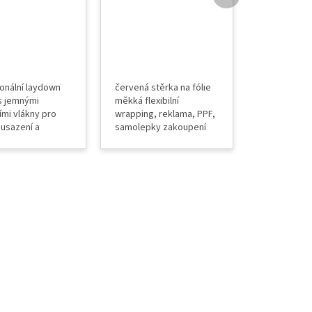
onální laydown
červená stěrka na fólie
s jemnými
měkká flexibilní
ími vlákny pro
wrapping, reklama, PPF,
 usazení a
samolepky zakoupení
ní aplikačního
náhradního filce AVERY
i montáži
zakoupení stěrky s
bilových
filcem
 fólií. Hlavní
✔ Šířka 30 cm,
a štětin 15 mm ✔
lákna ✔ Ideální
alaci fólií na
ilová skla ✔
prvotní
í...