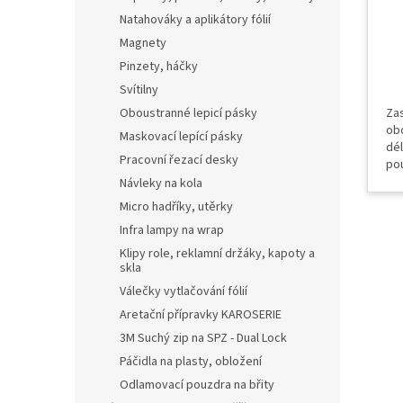
Natahováky a aplikátory fólií
Magnety
Pinzety, háčky
Svítilny
Oboustranné lepicí pásky
Zas
ob
Maskovací lepící pásky
dél
Pracovní řezací desky
pou
le
Návleky na kola
vho
Micro hadříky, utěrky
mat
Infra lampy na wrap
Klipy role, reklamní držáky, kapoty a
skla
Válečky vytlačování fólií
Aretační přípravky KAROSERIE
3M Suchý zip na SPZ - Dual Lock
Páčidla na plasty, obložení
Odlamovací pouzdra na břity