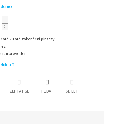
 doručení
acaté kulaté zakončení pinzety
rez
alitní provedení
oduktu
ZEPTAT SE
HLÍDAT
SDÍLET