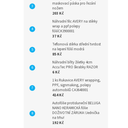
maskovací páska pro řezání
nožem
203 Kč
Náhradní filc AVERY na stěrky
wrap a ppf polepy
fóliíCK3900001
37 Kč
Teflonová stěrka střední tvrdost
na lepení fólií modrá
85 Kč
Náhradní břity žiletky 4cm
AccuTec PRO škrabky RAZOR
6 Kč
1 ks Rukavice AVERY wrapping,
PPF, signmaking, polepy
automobilů CA3640001
414 Kč
Autofólie protisluneční BELUGA
NANO KERAMICKÁ fólie
DOŽIVOTNÍ ZÁRUKA !Jednička
na trhu!
192 Kč