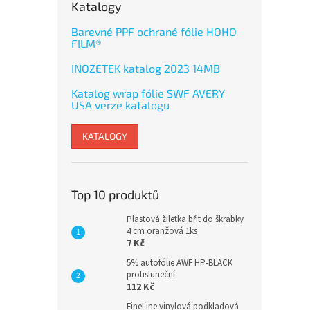
Katalogy
Barevné PPF ochrané fólie HOHO
FILM®
INOZETEK katalog 2023 14MB
Katalog wrap fólie SWF AVERY
USA verze katalogu
KATALOGY
Top 10 produktů
Plastová žiletka břit do škrabky
4 cm oranžová 1ks
7 Kč
5% autofólie AWF HP-BLACK
protisluneční
112 Kč
FineLine vinylová podkladová