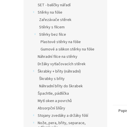
n
SET - balíčky nářadí
e
Stěrky na fólie
l
Zařezávače stěrek
Stěrky s filcem
Stěrky bez filce
Plastové stěrky na fólie
Gumové a silikon stěrky na fólie
Náhradní filce na stěrky
Držáky vytlačovacích stěrek
Škrabky + břity (náhradní)
Škrabky s břity
Náhradní břity do škrabek
Špachtle, pádlíčka
Mytí oken a povrchů
Absorpční šňůry
Popi
Stojany zvedáky a držáky fólií
Nože, pera, břity, separace,