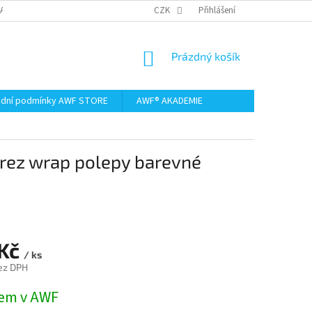
AMACE A VRÁCENÍ ZBOŽÍ
CZK
Přihlášení
NÁKUPNÍ
Prázdný košík
KOŠÍK
dní podmínky AWF STORE
AWF® AKADEMIE
erez wrap polepy barevné
 Kč
/ ks
ez DPH
em v AWF