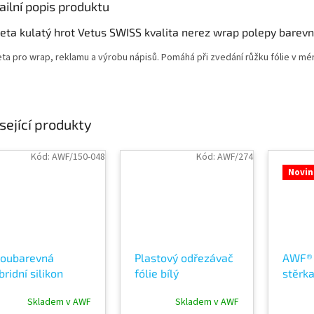
ailní popis produktu
eta kulatý hrot Vetus SWISS kvalita nerez wrap polepy barevn
eta pro wrap, reklamu a výrobu nápisů. Pomáhá při zvedání růžku fólie v m
sející produkty
Kód:
AWF/150-048
Kód:
AWF/274
Novin
oubarevná
Plastový odřezávač
AWF®
bridní silikon
fólie bílý
stěrka
ěrka vytlačování
okenní
Skladem v AWF
Skladem v AWF
lie