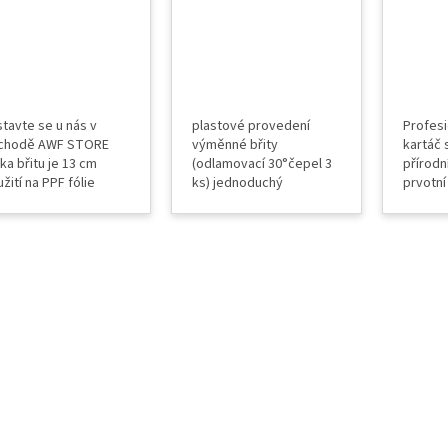
tavte se u nás v
plastové provedení
Profesi
chodě AWF STORE
výměnné břity
kartáč 
ka břitu je 13 cm
(odlamovací 30°čepel 3
přírodn
žití na PPF fólie
ks) jednoduchý
prvotní
pení mokrou metodou
odřezávač fólie
vytlače
dné na okenní fólie
gelu př
eriál: odolný silikon
automo
okenních
výhody 
tloušťk
Jemná v
pro inst
automob
Rychlé 
vytlačen