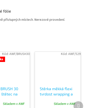
é fólie
éně přístupných místech. Nerezové provedení.
Kód:
AWF/BRUSH30
Kód:
AWF/529
ka
 BRUSH 30
Stěrka měkká flexi
 štětec na
tvrdost wrapping a
 autofólie
polepy
Další
Skladem v AWF
Skladem v AWF
produkt