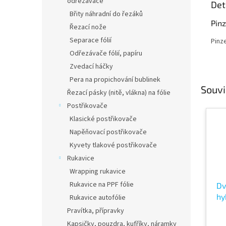
odřezávače
Det
Břity náhradní do řezáků
Pinz
Řezací nože
Separace fólií
Pinz
Odřezávače fólií, papíru
Zvedací háčky
Pera na propichování bublinek
Souvi
Řezací pásky (nitě, vlákna) na fólie
Postřikovače
Klasické postřikovače
Napěňovací postřikovače
Kyvety tlakové postřikovače
Rukavice
Wrapping rukavice
Rukavice na PPF fólie
Dv
hy
Rukavice autofólie
st
Pravítka, přípravky
fó
Kapsičky, pouzdra, kufříky, náramky