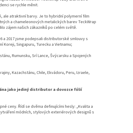
denci se rychle měnit.
le atraktivní barvy. Je to hybridní polymerní film
matných a chameleonových metalických barev TeckWrap
dilo zájem našich zákazníků po celém světě.
16 a 2017 jsme podepsali distributorské smlouvy s
ižní Koreji, Singapuru, Turecku a Vietnamu;
ákistánu, Rumunsku, Srí Lance, Švýcarsku a Spojených
rajiny, Kazachstánu, Chile, Ekvádoru, Peru, Izraele,
na jako jediný distributor a dovozce fólií
pné ceny. Řídí se dvěma definujícími hesly: „Kvalita a
tváření módních, stylových exteriérových designů s