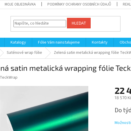
MOJE OBJEDNÁVKA
PODMÍNKY OCHRANY OSOBNÍCH ÚDAJŮ
REKL
HLEDAT
Katalogy
Fólie Vám nainstalujeme
Kontakty
Obcho
Saténové wrap fólie
Zelená satin metalická wrapping fólie Tec
ná satin metalická wrapping fólie Te
TeckWrap
22 
18 570 K
Měrná
Do tý
cena:
Možnosti