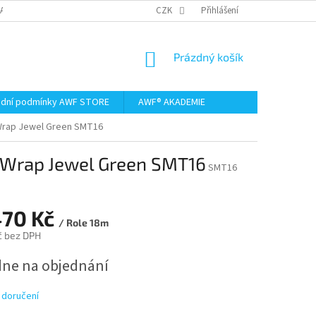
AMACE A VRÁCENÍ ZBOŽÍ
CZK
Přihlášení
NÁKUPNÍ
Prázdný košík
KOŠÍK
dní podmínky AWF STORE
AWF® AKADEMIE
kWrap Jewel Green SMT16
ckWrap Jewel Green SMT16
SMT16
470 Kč
/ Role 18m
č bez DPH
dne na objednání
 doručení