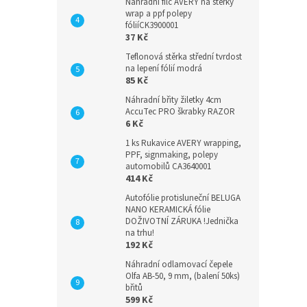
Náhradní filc AVERY na stěrky
wrap a ppf polepy
fóliíCK3900001
37 Kč
Teflonová stěrka střední tvrdost
na lepení fólií modrá
85 Kč
Náhradní břity žiletky 4cm
AccuTec PRO škrabky RAZOR
6 Kč
1 ks Rukavice AVERY wrapping,
PPF, signmaking, polepy
automobilů CA3640001
414 Kč
Autofólie protisluneční BELUGA
NANO KERAMICKÁ fólie
DOŽIVOTNÍ ZÁRUKA !Jednička
na trhu!
192 Kč
Náhradní odlamovací čepele
Olfa AB-50, 9 mm, (balení 50ks)
břitů
599 Kč