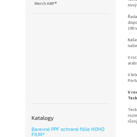
Merch AWF®
nový
Řada
dopo
190 
Naše
našim
V roc
arab
V let
Port
V ro
Teck
TeckW
rozm
Katalogy
různ
Barevné PPF ochrané fólie HOHO
FILM®