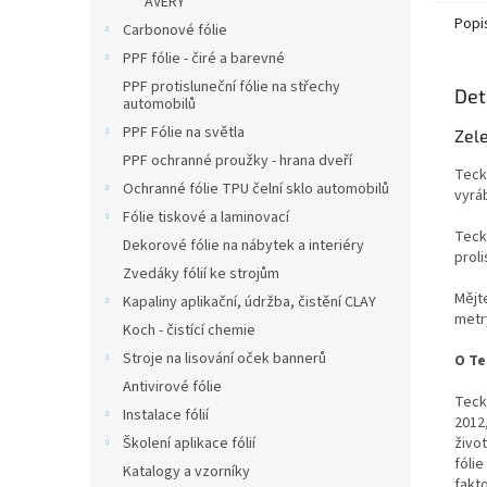
AVERY
Popi
Carbonové fólie
PPF fólie - čiré a barevné
PPF protisluneční fólie na střechy
Det
automobilů
PPF Fólie na světla
Zel
PPF ochranné proužky - hrana dveří
Teck
Ochranné fólie TPU čelní sklo automobilů
vyrá
Fólie tiskové a laminovací
Teck
Dekorové fólie na nábytek a interiéry
proli
Zvedáky fólií ke strojům
Mějt
Kapaliny aplikační, údržba, čistění CLAY
metr
Koch - čistící chemie
Stroje na lisování oček bannerů
O Te
Antivirové fólie
Teck
Instalace fólií
2012,
Školení aplikace fólií
živo
fóli
Katalogy a vzorníky
fakto