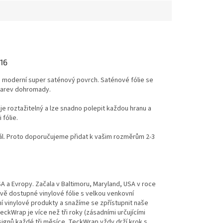
16
lu moderní super saténový povrch.
Saténové fólie se
 barev dohromady.
 je roztažitelný a lze snadno polepit každou hranu a
fólie.
l.
Proto doporučujeme přidat k vašim rozměrům 2-3
 a Evropy. Začala v Baltimoru, Maryland, USA v roce
ově dostupné vinylové fólie s velkou venkovní
ní vinylové produkty a snažíme se zpřístupnit naše
eckWrap je více než tři roky (zásadními určujícími
esignů každé tři měsíce. TeckWrap vždy drží krok s