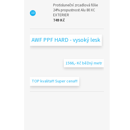
Protisluneční zrcadlová fólie
24% propustnost Alu 80 XC
EXTERIER
749 Kč
AWF PPF HARD - vysoký lesk
1566,- Kč běžný metr
TOP kvalita!!! Super cena!!!