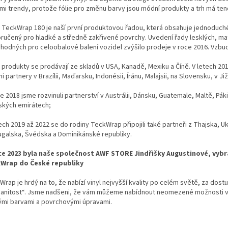
mi trendy, protože fólie pro změnu barvy jsou módní produkty a trh má ten
 TeckWrap 180 je naší první produktovou řadou, která obsahuje jednoduché, a
ručený pro hladké a středně zakřivené povrchy. Uvedení řady lesklých, 
vhodných pro celoobalové balení vozidel zvýšilo prodeje v roce 2016. Vzbu
 produkty se prodávají ze skladů v USA, Kanadě, Mexiku a Číně. V letech 20
i partnery v Brazílii, Maďarsku, Indonésii, Íránu, Malajsii, na Slovensku, v J
e 2018 jsme rozvinuli partnerství v Austrálii, Dánsku, Guatemale, Maltě, P
ských emirátech;
ech 2019 až 2022 se do rodiny TeckWrap připojili také partneři z Thajska, Uk
ugalska, Švédska a Dominikánské republiky.
ce 2023 byla naše společnost AWF STORE Jindřišky Augustinové, vybrá
Wrap do České republiky
rap je hrdý na to, že nabízí vinyl nejvyšší kvality po celém světě, za dostu
anitost“. Jsme nadšeni, že vám můžeme nabídnout neomezené možnosti vy
ými barvami a povrchovými úpravami.