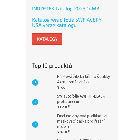
INOZETEK katalog 2023 14MB
Katalog wrap fólie SWF AVERY
USA verze katalogu
KATALOGY
Top 10 produktů
Plastová žiletka břit do škrabky
4 cm oranžová 1ks
7 Kč
5% autofólie AWF HP-BLACK
protisluneční
112 Kč
FineLine vinylová podkladová
maskovací páska pro řezání
nožem
203 Kč