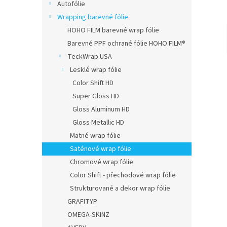
n
Autofólie
e
Wrapping barevné fólie
l
HOHO FILM barevné wrap fólie
Barevné PPF ochrané fólie HOHO FILM®
TeckWrap USA
Lesklé wrap fólie
Color Shift HD
Super Gloss HD
Gloss Aluminum HD
Gloss Metallic HD
Matné wrap fólie
Saténové wrap fólie
Chromové wrap fólie
Color Shift - přechodové wrap fólie
Strukturované a dekor wrap fólie
GRAFITYP
OMEGA-SKINZ