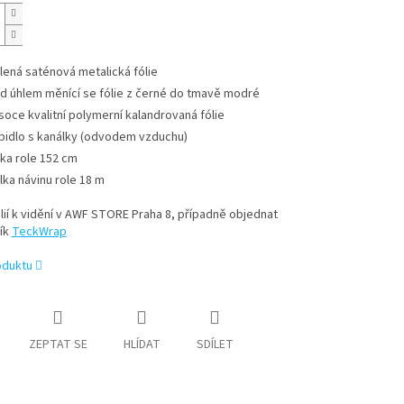
lená saténová metalická fólie
d úhlem měnící se fólie z černé do tmavě modré
soce kvalitní polymerní kalandrovaná fólie
pidlo s kanálky (odvodem vzduchu)
řka role 152 cm
lka návinu role 18 m
lií k vidění v AWF STORE Praha 8, případně objednat
ík
TeckWrap
oduktu
ZEPTAT SE
HLÍDAT
SDÍLET