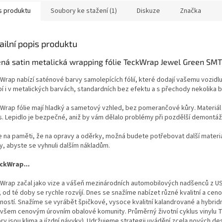
s produktu
Soubory ke stažení (1)
Diskuze
Značka
ailní popis produktu
ená satin metalická wrapping fólie TeckWrap Jewel Green SMT
Wrap nabízí saténové barvy samolepících fólií, které dodají vašemu vozid
bí i v metalických barvách, standardních bez efektu a s přechody nekolika
Wrap fólie mají hladký a sametový vzhled, bez pomerančové kůry.
Materiál
s.
L
epidlo je bezpečné, aniž by vám dělalo problémy při pozdělší demontáži 
e na paměti, že na opravy a oděrky, možná budete potřebovat další materiá
y, abyste se vyhnuli dalším nákladům.
ckWrap...
Wrap začal jako vize a vášeň mezinárodních automobilových nadšenců z USA
 od té doby se rychle rozvíjí.
Dnes se snažíme nabízet různé kvalitní a cen
tností. Snažíme se vyrábět špičkové, vysoce kvalitní kalandrované a hybrid
e všem cenovým úrovním obalové komunity.
Průměrný životní cyklus vinylu T
ry jsou klima a jízdní návyky). Udržujeme strategii uvádění zcela nových d