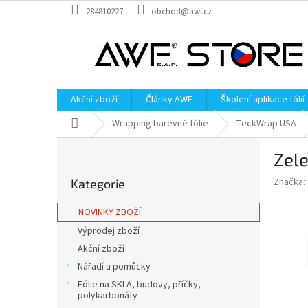
Přejít
284810227
obchod@awf.cz
na
obsah
Akční zboží
Články AWF
Školení aplikace fólií
Domů
Wrapping barevné fólie
TeckWrap USA
P
Zele
o
Přeskočit
s
Značka:
Kategorie
kategorie
t
r
NOVINKY ZBOŽÍ
a
Výprodej zboží
n
Akční zboží
n
í
Nářadí a pomůcky
p
Fólie na SKLA, budovy, příčky,
a
polykarbonáty