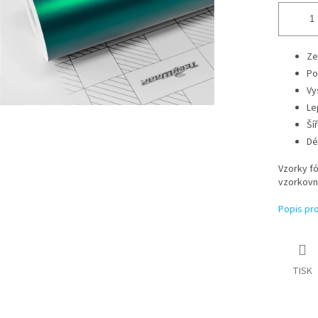
Ze
Po
Vy
Le
Ší
Dé
Vzorky fó
vzorkovn
Popis pr
TISK