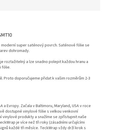
 SMT10
lu moderní super saténový povrch.
Saténové fólie se
 barev dohromady.
 je roztažitelný a lze snadno polepit každou hranu a
fólie.
l.
Proto doporučujeme přidat k vašim rozměrům 2-3
 a Evropy. Začala v Baltimoru, Maryland, USA v roce
ově dostupné vinylové fólie s velkou venkovní
ní vinylové produkty a snažíme se zpřístupnit naše
eckWrap je více než tři roky (zásadními určujícími
esignů každé tři měsíce. TeckWrap vždy drží krok s