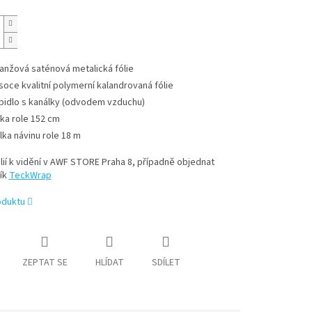
anžová saténová metalická fólie
soce kvalitní polymerní kalandrovaná fólie
pidlo s kanálky (odvodem vzduchu)
řka role 152 cm
lka návinu role 18 m
lií k vidění v AWF STORE Praha 8, případně objednat
ík
TeckWrap
oduktu
ZEPTAT SE
HLÍDAT
SDÍLET