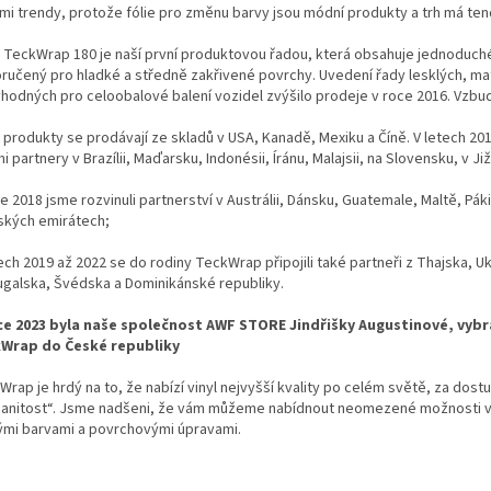
mi trendy, protože fólie pro změnu barvy jsou módní produkty a trh má ten
 TeckWrap 180 je naší první produktovou řadou, která obsahuje jednoduché, a
ručený pro hladké a středně zakřivené povrchy. Uvedení řady lesklých, 
vhodných pro celoobalové balení vozidel zvýšilo prodeje v roce 2016. Vzbu
 produkty se prodávají ze skladů v USA, Kanadě, Mexiku a Číně. V letech 20
i partnery v Brazílii, Maďarsku, Indonésii, Íránu, Malajsii, na Slovensku, v J
e 2018 jsme rozvinuli partnerství v Austrálii, Dánsku, Guatemale, Maltě, P
ských emirátech;
ech 2019 až 2022 se do rodiny TeckWrap připojili také partneři z Thajska, Uk
ugalska, Švédska a Dominikánské republiky.
ce 2023 byla naše společnost AWF STORE Jindřišky Augustinové, vybrá
Wrap do České republiky
rap je hrdý na to, že nabízí vinyl nejvyšší kvality po celém světě, za dostu
anitost“. Jsme nadšeni, že vám můžeme nabídnout neomezené možnosti vy
ými barvami a povrchovými úpravami.