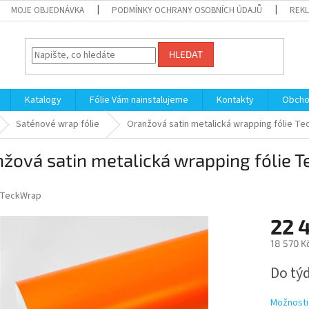
MOJE OBJEDNÁVKA
PODMÍNKY OCHRANY OSOBNÍCH ÚDAJŮ
REKL
HLEDAT
Katalogy
Fólie Vám nainstalujeme
Kontakty
Obcho
Saténové wrap fólie
Oranžová satin metalická wrapping fólie T
žová satin metalická wrapping fólie
TeckWrap
22 
18 570 K
Měrná
Do tý
cena:
Možnosti