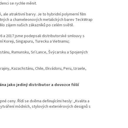
denci se rychle měnit.
le atraktivní barvy. Je to hybridní polymerní film
matných a chameleonových metalických barev TeckWrap
dilo zájem našich zákazníků po celém světě.
16 a 2017 jsme podepsali distributorské smlouvy s
ižní Koreji, Singapuru, Turecku a Vietnamu;
ákistánu, Rumunsku, Srí Lance, Švýcarsku a Spojených
rajiny, Kazachstánu, Chile, Ekvádoru, Peru, Izraele,
na jako jediný distributor a dovozce fólií
pné ceny. Řídí se dvěma definujícími hesly: „Kvalita a
tváření módních, stylových exteriérových designů s