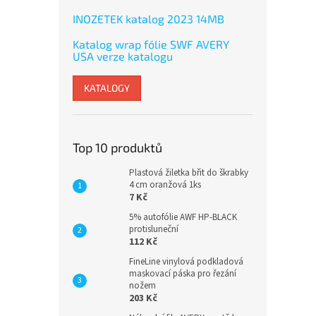
INOZETEK katalog 2023 14MB
Katalog wrap fólie SWF AVERY
USA verze katalogu
KATALOGY
Top 10 produktů
Plastová žiletka břit do škrabky
4 cm oranžová 1ks
7 Kč
5% autofólie AWF HP-BLACK
protisluneční
112 Kč
FineLine vinylová podkladová
maskovací páska pro řezání
nožem
203 Kč