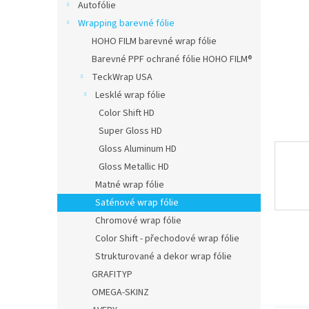
n
Autofólie
e
Wrapping barevné fólie
l
HOHO FILM barevné wrap fólie
Barevné PPF ochrané fólie HOHO FILM®
TeckWrap USA
Lesklé wrap fólie
Color Shift HD
Super Gloss HD
Gloss Aluminum HD
Gloss Metallic HD
Matné wrap fólie
Saténové wrap fólie
Chromové wrap fólie
Color Shift - přechodové wrap fólie
Strukturované a dekor wrap fólie
GRAFITYP
OMEGA-SKINZ