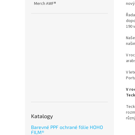
Merch AWF®
nový
Řada
dopo
190 
Naše
našim
V roc
arab
V let
Port
V ro
Teck
TeckW
rozm
Katalogy
různ
Barevné PPF ochrané fólie HOHO
FILM®