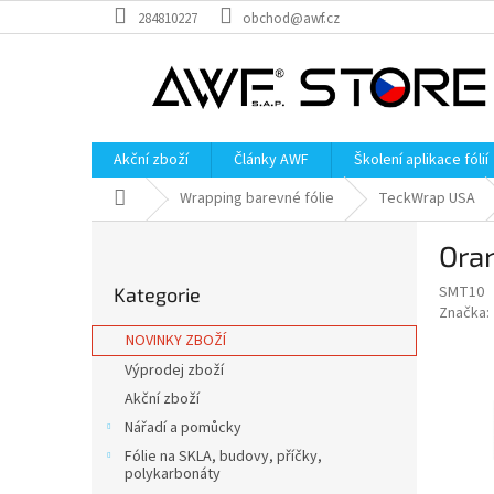
Přejít
284810227
obchod@awf.cz
na
obsah
Akční zboží
Články AWF
Školení aplikace fólií
Domů
Wrapping barevné fólie
TeckWrap USA
P
Oran
o
Přeskočit
s
SMT10
Kategorie
kategorie
t
Značka:
r
NOVINKY ZBOŽÍ
a
Výprodej zboží
n
Akční zboží
n
í
Nářadí a pomůcky
p
Fólie na SKLA, budovy, příčky,
a
polykarbonáty