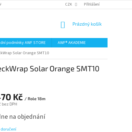
AMACE A VRÁCENÍ ZBOŽÍ
CZK
Přihlášení
NÁKUPNÍ
Prázdný košík
KOŠÍK
dní podmínky AWF STORE
AWF® AKADEMIE
eckWrap Solar Orange SMT10
 TeckWrap Solar Orange SMT10
470 Kč
/ Role 18m
č bez DPH
dne na objednání
 doručení