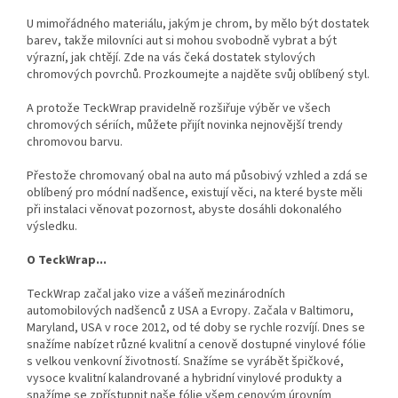
U mimořádného materiálu, jakým je chrom, by mělo být dostatek
barev, takže milovníci aut si mohou svobodně vybrat a být
výrazní, jak chtějí. Zde na vás čeká dostatek stylových
chromových povrchů. Prozkoumejte a najděte svůj oblíbený styl.
A protože TeckWrap pravidelně rozšiřuje výběr ve všech
chromových sériích, můžete přijít novinka nejnovější trendy
chromovou barvu.
Přestože chromovaný obal na auto má působivý vzhled a zdá se
oblíbený pro módní nadšence, existují věci, na které byste měli
při instalaci věnovat pozornost, abyste dosáhli dokonalého
výsledku.
O TeckWrap...
TeckWrap začal jako vize a vášeň mezinárodních
automobilových nadšenců z USA a Evropy. Začala v Baltimoru,
Maryland, USA v roce 2012, od té doby se rychle rozvíjí.
Dnes se
snažíme nabízet různé kvalitní a cenově dostupné vinylové fólie
s velkou venkovní životností. Snažíme se vyrábět špičkové,
vysoce kvalitní kalandrované a hybridní vinylové produkty a
snažíme se zpřístupnit naše fólie všem cenovým úrovním