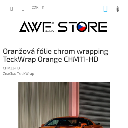
Přejít
NÁKUP
na
CZK
obsah
KOŠÍK
Oranžová fólie chrom wrapping
TeckWrap Orange CHM11-HD
CHM11-HD
Značka:
TeckWrap