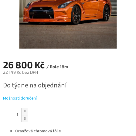
26 800 Kč
/ Role 18m
22 149 Kč bez DPH
Měrná
Do týdne na objednání
cena:
Možnosti doručení
Oranžová chromová fólie