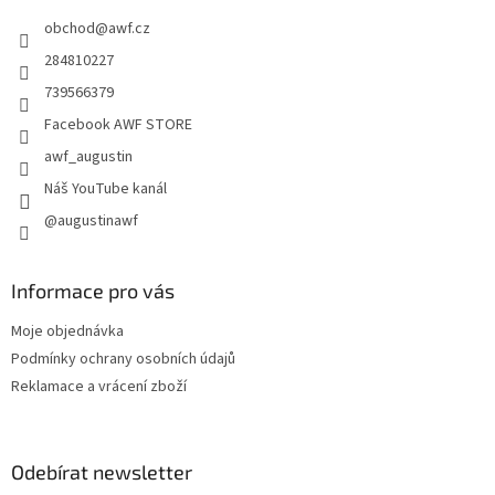
t
obchod
@
awf.cz
í
284810227
739566379
Facebook AWF STORE
awf_augustin
Náš YouTube kanál
@augustinawf
Informace pro vás
Moje objednávka
Podmínky ochrany osobních údajů
Reklamace a vrácení zboží
Odebírat newsletter