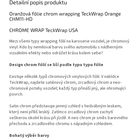
Detailní popis produktu
Oranžová fólie chrom wrapping TeckWrap Orange
CHM11-HD
CHROME WRAP TeckWrap USA
Mezi všemi typy wrapping fólií na karoserie vozidel, je chromový
vinyl. Kdo by nemiloval barvu svého automobilu s nádhernými
vizuálními efekty nebo odrážet krásu kolem sebe?
Design chrom fólií se liší podle typu typu fólie
Existuje několik typů chromových vinylových fólií. V nabídce
TeckWrap, najdete saténový chrom, zrcadlový chrom a neo-
chromové potahy vozidel; každý typ přináší jiný, ale ohromující
povrch.
Satin chrom představuje jemný vzhled s hedvábným leskem,
který není příliš lesklý. Zatímco zrcadlový chrom zachytí
veškerou okolní krásu při jízdě. A neo chrom je směs barevného
přechodu a zrcadlového chromu s nápadným vzhledem.
Bohatý výběr barvy