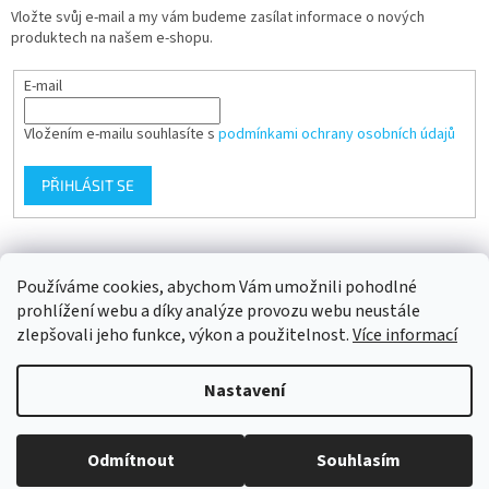
Vložte svůj e-mail a my vám budeme zasílat informace o nových
produktech na našem e-shopu.
E-mail
Vložením e-mailu souhlasíte s
podmínkami ochrany osobních údajů
PŘIHLÁSIT SE
Přijímáme online platby
Používáme cookies, abychom Vám umožnili pohodlné
prohlížení webu a díky analýze provozu webu neustále
zlepšovali jeho funkce, výkon a použitelnost.
Více informací
Nastavení
Vytvořil Shoptet
Odmítnout
Souhlasím
Copyright 2026
AWF® STORE
. Všechna práva vyhrazena.
Upravit
nastavení cookies