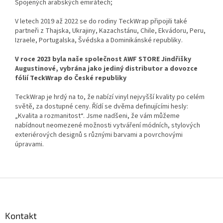
Spojených arabských emirátech;
V letech 2019 až 2022 se do rodiny TeckWrap připojili také
partneři z Thajska, Ukrajiny, Kazachstánu, Chile, Ekvádoru, Peru,
Izraele, Portugalska, Švédska a Dominikánské republiky.
V roce 2023 byla naše společnost AWF STORE Jindřišky
Augustinové, vybrána jako jediný distributor a dovozce
fólií TeckWrap do České republiky
TeckWrap je hrdý na to, že nabízí vinyl nejvyšší kvality po celém
světě, za dostupné ceny. Řídí se dvěma definujícími hesly:
„Kvalita a rozmanitost“. Jsme nadšeni, že vám můžeme
nabídnout neomezené možnosti vytváření módních, stylových
exteriérových designů s různými barvami a povrchovými
úpravami.
Z
á
p
a
Kontakt