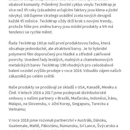
obalové komunity.
Průměrný životní cyklus vinylu TeckWrap je
více než tři roky (zásadními určujícími faktory jsou klima a jízdní
návyky). Udržujeme strategii uvádění zcela nových designů
každé tři měsíce. TeckWrap vždy drží krok s novými trendy,
protože fólie pro změnu barvy jsou módní produkty a trh má
tendenci se rychle měnit.
Řada TeckWrap 180 je naší první produktovou řadou, která
obsahuje jednoduché, ale atraktivní barvy. Je to hybridní
polymerní film doporučený pro hladké a středně zakřivené
povrchy. Uvedení řady lesklých, matných a chameleonových
metalických barev TeckWrap 190 vhodných pro celoobalové
balení vozidel zvýšilo prodeje v roce 2016. Vzbudilo zájem našich
zákazníků po celém světě.
Naše produkty se prodávají ze skladů v USA, Kanadě, Mexiku a
Číně. V letech 2016 a 2017 jsme podepsali distributorské
smlouvy s našimi partnery v Brazílii, Maďarsku, Indonésii, Íránu,
Malajsii, na Slovensku, v Jižní Koreji, Singapuru, Turecku a
Vietnamu;
V roce 2018 jsme rozvinuli partnerství v Austrálii, Dánsku,
Guatemale, Maltě, Pákistánu, Rumunsku, Srí Lance, Švýcarsku a