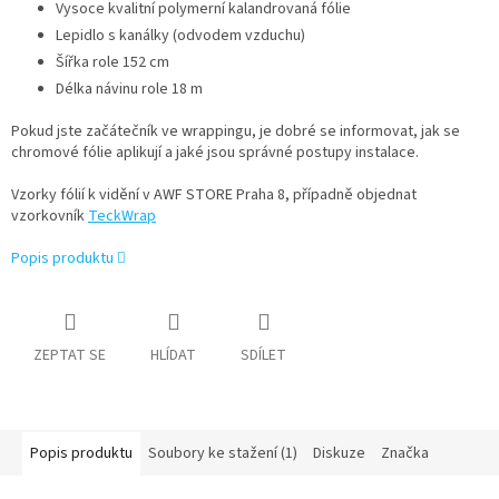
Vysoce kvalitní polymerní kalandrovaná fólie
Lepidlo s kanálky (odvodem vzduchu)
Šířka role 152 cm
Délka návinu role 18 m
Pokud jste začátečník ve wrappingu, je dobré se informovat, jak se
chromové fólie aplikují a jaké jsou správné postupy instalace.
Vzorky fólií k vidění v AWF STORE Praha 8, případně objednat
vzorkovník
TeckWrap
Popis produktu
ZEPTAT SE
HLÍDAT
SDÍLET
Popis produktu
Soubory ke stažení (1)
Diskuze
Značka