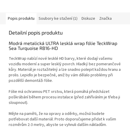
Popis produktu
Soubory ke stažení (1)
Diskuze
Značka
Detailní popis produktu
Modrá metalická ULTRA lesklá wrap fólie TeckWrap
Sea Turquoise RB16-HD
TeckWrap nabízí nové lesklé HD barvy, které dodají vašemu
vozidlu moderní a super lesklý povrch.
Hladký bez pomerančové
kůry.
Materiál je roztažitelný a lze snadno polepit každou hranu a
prolis.
L
epidlo je bezpečné, aniž by vám dělalo problémy při
pozdělší demontáži fólie.
Fólie má ochrannou PET vrstvu, která pomáhá předcházet
poškrábání během procesu instalace (před zahříváním je třeba ji
sloupnout).
Mějte na paměti, že na opravy a oděrky, možná budete
potřebovat další materiál.
Proto doporučujeme přidat k vašim
rozměrům 2-3 metry, abyste se vyhnuli dalším nákladům.