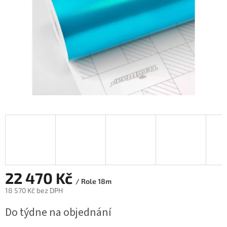
22 470 Kč
/ Role 18m
18 570 Kč bez DPH
Měrná
Do týdne na objednání
cena: