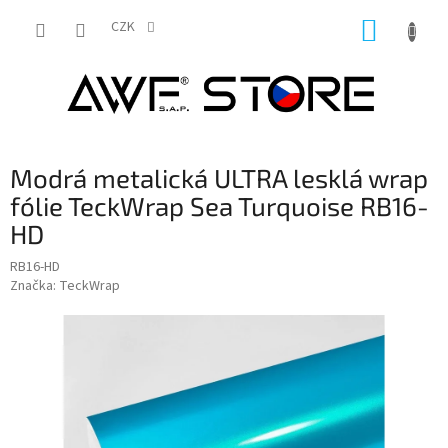
Přejít
NÁKUP
na
CZK
obsah
KOŠÍK
Modrá metalická ULTRA lesklá wrap
fólie TeckWrap Sea Turquoise RB16-
HD
RB16-HD
Značka:
TeckWrap