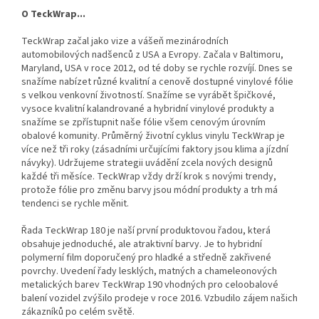
O TeckWrap...
TeckWrap začal jako vize a vášeň mezinárodních
automobilových nadšenců z USA a Evropy. Začala v Baltimoru,
Maryland, USA v roce 2012, od té doby se rychle rozvíjí.
Dnes se
snažíme nabízet různé kvalitní a cenově dostupné vinylové fólie
s velkou venkovní životností. Snažíme se vyrábět špičkové,
vysoce kvalitní kalandrované a hybridní vinylové produkty a
snažíme se zpřístupnit naše fólie všem cenovým úrovním
obalové komunity.
Průměrný životní cyklus vinylu TeckWrap je
více než tři roky (zásadními určujícími faktory jsou klima a jízdní
návyky). Udržujeme strategii uvádění zcela nových designů
každé tři měsíce. TeckWrap vždy drží krok s novými trendy,
protože fólie pro změnu barvy jsou módní produkty a trh má
tendenci se rychle měnit.
Řada TeckWrap 180 je naší první produktovou řadou, která
obsahuje jednoduché, ale atraktivní barvy. Je to hybridní
polymerní film doporučený pro hladké a středně zakřivené
povrchy. Uvedení řady lesklých, matných a chameleonových
metalických barev TeckWrap 190 vhodných pro celoobalové
balení vozidel zvýšilo prodeje v roce 2016. Vzbudilo zájem našich
zákazníků po celém světě.