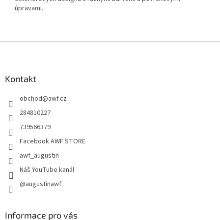
úpravami.
Z
á
p
a
Kontakt
t
obchod
@
awf.cz
í
284810227
739566379
Facebook AWF STORE
awf_augustin
Náš YouTube kanál
@augustinawf
Informace pro vás