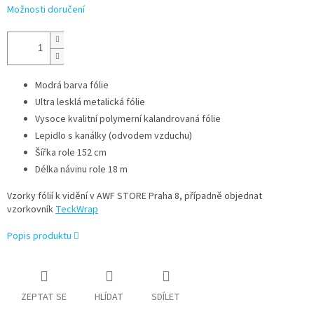
Možnosti doručení
Modrá barva fólie
Ultra lesklá metalická fólie
Vysoce kvalitní polymerní kalandrovaná fólie
Lepidlo s kanálky (odvodem vzduchu)
Šířka role 152 cm
Délka návinu role 18 m
Vzorky fólií k vidění v AWF STORE Praha 8, případně objednat
vzorkovník
TeckWrap
Popis produktu
ZEPTAT SE
HLÍDAT
SDÍLET