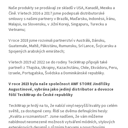
Naše produkty se prodávají ze skladů v USA, Kanadě, Mexiku a
Číně. V letech 2016 a 2017 jsme podepsali distributorské
smlouvy s našimi partnery v Brazílii, Maďarsku, Indonésii, Íránu,
Malajsii, na Slovensku, v Jižní Koreji, Singapuru, Turecku a
Vietnamu;
V roce 2018 jsme rozvinuli partnerství v Austrálii, Dánsku,
Guatemale, Maltě, Pákistánu, Rumunsku, Srí Lance, Švýcarsku a
Spojených arabských emirátech;
V letech 2019 až 2022 se do rodiny TeckWrap připojili také
partneři z Thajska, Ukrajiny, Kazachstánu, Chile, Ekvádoru, Peru,
Izraele, Portugalska, Švédska a Dominikánské republiky.
V roce 2023 byla naše společnost AWF STORE Jindřišky
Augustinové, vybrána jako jediný distributor a dovozce
fólií TeckWrap do České republiky
TeckWrap je hrdý na to, že nabízí vinyl nejvyšší kvality po celém
světě, za dostupné ceny. Řídí se dvěma definujícími hesly:
„Kvalita a rozmanitost“. Jsme nadšeni, že vám můžeme
nabídnout neomezené možnosti vytváření módních, stylových
exteriérových designů s různými barvami a povrchovými