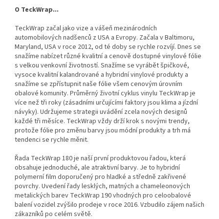
O TeckWrap...
TeckWrap začal jako vize a vášeň mezinárodních
automobilových nadšenců z USA a Evropy. Začala v Baltimoru,
Maryland, USA v roce 2012, od té doby se rychle rozvíjí.
Dnes se
snažíme nabízet různé kvalitní a cenově dostupné vinylové fólie
s velkou venkovní životností. Snažíme se vyrábět špičkové,
vysoce kvalitní kalandrované a hybridní vinylové produkty a
snažíme se zpřístupnit naše fólie všem cenovým úrovním
obalové komunity.
Průměrný životní cyklus vinylu TeckWrap je
více než tři roky (zásadními určujícími faktory jsou klima a jízdní
návyky). Udržujeme strategii uvádění zcela nových designů
každé tři měsíce. TeckWrap vždy drží krok s novými trendy,
protože fólie pro změnu barvy jsou módní produkty a trh má
tendenci se rychle měnit.
Řada TeckWrap 180 je naší první produktovou řadou, která
obsahuje jednoduché, ale atraktivní barvy. Je to hybridní
polymerní film doporučený pro hladké a středně zakřivené
povrchy. Uvedení řady lesklých, matných a chameleonových
metalických barev TeckWrap 190 vhodných pro celoobalové
balení vozidel zvýšilo prodeje v roce 2016. Vzbudilo zájem našich
zákazníků po celém světě.