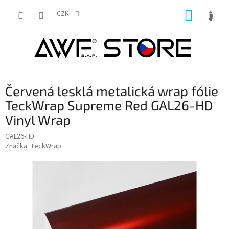
Přejít
NÁKUP
na
CZK
obsah
KOŠÍK
Červená lesklá metalická wrap fólie
TeckWrap Supreme Red GAL26-HD
Vinyl Wrap
GAL26-HD
Značka:
TeckWrap