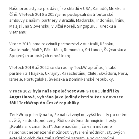
Naše produkty se prodávají ze skladů v USA, Kanadě, Mexiku a
Číně. V letech 2016 a 2017 jsme podepsali distributorské
smlouvy s našimi partnery v Brazílii, Maďarsku, Indonésii, Íránu,
Malajsii, na Slovensku, v Jižní Koreji, Singapuru, Turecku a
Vietnamu;
V roce 2018 jsme rozvinuli partnerství v Austrálii, Dánsku,
Guatemale, Maltě, Pákistánu, Rumunsku, Srí Lance, Švýcarsku a
Spojených arabských emirátech;
V letech 2019 až 2022 se do rodiny TeckWrap připojili také
partneři z Thajska, Ukrajiny, Kazachstánu, Chile, Ekvádoru, Peru,
Izraele, Portugalska, Švédska a Dominikánské republiky.
V roce 2023 byla naše společnost AWF STORE Jindřišky
Augustinové, vybrána jako jediný distributor a dovozce
fólií TeckWrap do České republiky
TeckWrap je hrdý na to, že nabízí vinyl nejvyšší kvality po celém
světě, za dostupné ceny. Řídí se dvěma definujícími hesly:
„Kvalita a rozmanitost“. Jsme nadšeni, že vám můžeme
nabídnout neomezené možnosti vytváření módních, stylových
exteriérových designů s různými barvami a povrchovými