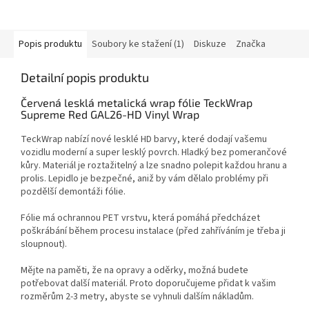
Popis produktu
Soubory ke stažení (1)
Diskuze
Značka
Detailní popis produktu
Červená lesklá metalická wrap fólie TeckWrap
Supreme Red GAL26-HD Vinyl Wrap
TeckWrap nabízí nové lesklé HD barvy, které dodají vašemu
vozidlu moderní a super lesklý povrch.
Hladký bez pomerančové
kůry.
Materiál je roztažitelný a lze snadno polepit každou hranu a
prolis.
L
epidlo je bezpečné, aniž by vám dělalo problémy při
pozdělší demontáži fólie.
Fólie má ochrannou PET vrstvu, která pomáhá předcházet
poškrábání během procesu instalace (před zahříváním je třeba ji
sloupnout).
Mějte na paměti, že na opravy a oděrky, možná budete
potřebovat další materiál.
Proto doporučujeme přidat k vašim
rozměrům 2-3 metry, abyste se vyhnuli dalším nákladům.