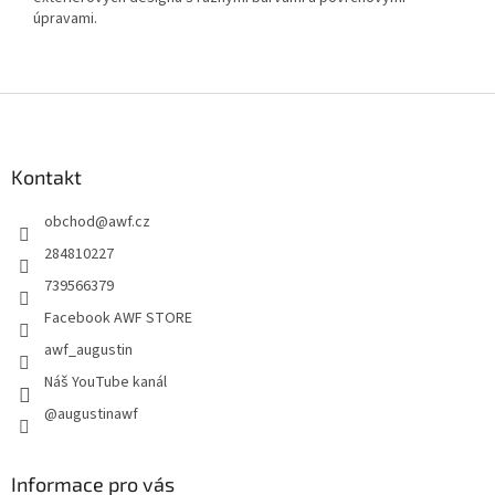
úpravami.
Z
á
p
a
Kontakt
t
obchod
@
awf.cz
í
284810227
739566379
Facebook AWF STORE
awf_augustin
Náš YouTube kanál
@augustinawf
Informace pro vás