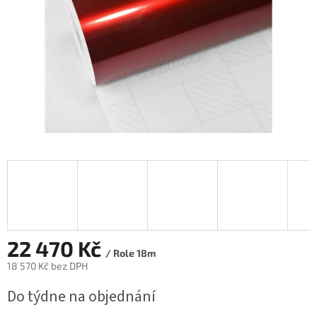
22 470 Kč
/ Role 18m
18 570 Kč bez DPH
Měrná
Do týdne na objednání
cena: