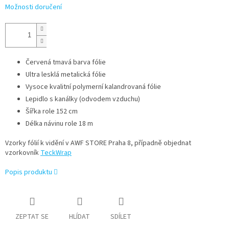
Možnosti doručení
Červená tmavá barva fólie
Ultra lesklá metalická fólie
Vysoce kvalitní polymerní kalandrovaná fólie
Lepidlo s kanálky (odvodem vzduchu)
Šířka role 152 cm
Délka návinu role 18 m
Vzorky fólií k vidění v AWF STORE Praha 8, případně objednat
vzorkovník
TeckWrap
Popis produktu
ZEPTAT SE
HLÍDAT
SDÍLET