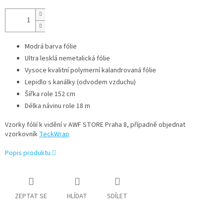
Modrá barva fólie
Ultra lesklá nemetalická fólie
Vysoce kvalitní polymerní kalandrovaná fólie
Lepidlo s kanálky (odvodem vzduchu)
Šířka role 152 cm
Délka návinu role 18 m
Vzorky fólií k vidění v AWF STORE Praha 8, případně objednat
vzorkovník
TeckWrap
Popis produktu
ZEPTAT SE
HLÍDAT
SDÍLET