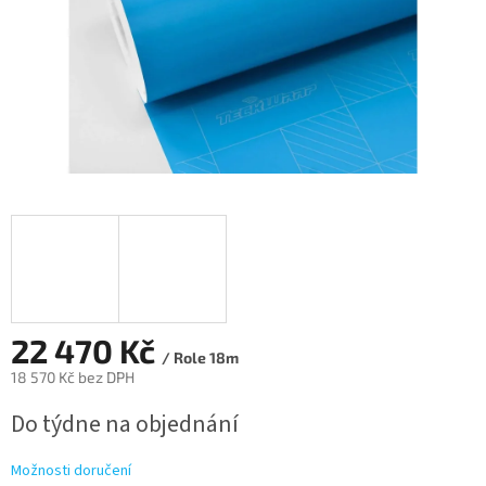
22 470 Kč
/ Role 18m
18 570 Kč bez DPH
Měrná
Do týdne na objednání
cena:
Možnosti doručení