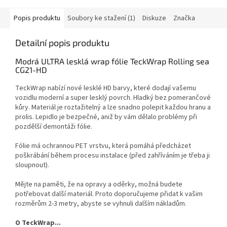
Popis produktu
Soubory ke stažení (1)
Diskuze
Značka
Detailní popis produktu
Modrá ULTRA lesklá wrap fólie TeckWrap Rolling sea
CG21-HD
TeckWrap nabízí nové lesklé HD barvy, které dodají vašemu
vozidlu moderní a super lesklý povrch.
Hladký bez pomerančové
kůry.
Materiál je roztažitelný a lze snadno polepit každou hranu a
prolis.
L
epidlo je bezpečné, aniž by vám dělalo problémy při
pozdělší demontáži fólie.
Fólie má ochrannou PET vrstvu, která pomáhá předcházet
poškrábání během procesu instalace (před zahříváním je třeba ji
sloupnout).
Mějte na paměti, že na opravy a oděrky, možná budete
potřebovat další materiál.
Proto doporučujeme přidat k vašim
rozměrům 2-3 metry, abyste se vyhnuli dalším nákladům.
O TeckWrap...