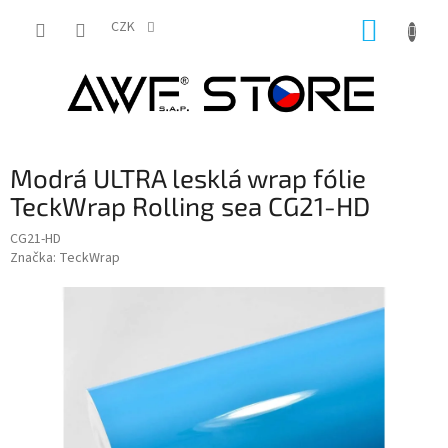
Přejít
NÁKUP
na
CZK
obsah
KOŠÍK
Modrá ULTRA lesklá wrap fólie
TeckWrap Rolling sea CG21-HD
CG21-HD
Značka:
TeckWrap