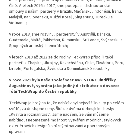
Naše produkty se prodávají ze skladů v USA, Kanadě, Mexiku a
Číně. V letech 2016 a 2017 jsme podepsali distributorské
smlouvy s našimi partnery v Brazílii, Maďarsku, Indonésii, Íránu,
Malajsii, na Slovensku, v Jižní Koreji, Singapuru, Turecku a
Vietnamu;
V roce 2018 jsme rozvinuli partnerství v Austrálii, Dánsku,
Guatemale, Maltě, Pákistánu, Rumunsku, Srí Lance, Švýcarsku a
Spojených arabských emirátech;
V letech 2019 až 2022 se do rodiny TeckWrap připojili také
partneři z Thajska, Ukrajiny, Kazachstánu, Chile, Ekvádoru, Peru,
Izraele, Portugalska, Švédska a Dominikánské republiky.
V roce 2023 byla naše společnost AWF STORE Jindřišky
Augustinové, vybrána jako jediný distributor a dovozce
fólií TeckWrap do České republiky
TeckWrap je hrdý na to, že nabízí vinyl nejvyšší kvality po celém
světě, za dostupné ceny. Řídí se dvěma definujícími hesly:
„Kvalita a rozmanitost“. Jsme nadšeni, že vám můžeme
nabídnout neomezené možnosti vytváření módních, stylových
exteriérových designů s různými barvami a povrchovými
úpravami.