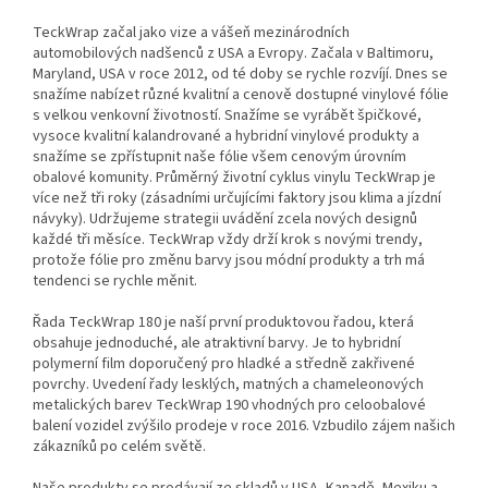
TeckWrap začal jako vize a vášeň mezinárodních
automobilových nadšenců z USA a Evropy. Začala v Baltimoru,
Maryland, USA v roce 2012, od té doby se rychle rozvíjí.
Dnes se
snažíme nabízet různé kvalitní a cenově dostupné vinylové fólie
s velkou venkovní životností. Snažíme se vyrábět špičkové,
vysoce kvalitní kalandrované a hybridní vinylové produkty a
snažíme se zpřístupnit naše fólie všem cenovým úrovním
obalové komunity.
Průměrný životní cyklus vinylu TeckWrap je
více než tři roky (zásadními určujícími faktory jsou klima a jízdní
návyky). Udržujeme strategii uvádění zcela nových designů
každé tři měsíce. TeckWrap vždy drží krok s novými trendy,
protože fólie pro změnu barvy jsou módní produkty a trh má
tendenci se rychle měnit.
Řada TeckWrap 180 je naší první produktovou řadou, která
obsahuje jednoduché, ale atraktivní barvy. Je to hybridní
polymerní film doporučený pro hladké a středně zakřivené
povrchy. Uvedení řady lesklých, matných a chameleonových
metalických barev TeckWrap 190 vhodných pro celoobalové
balení vozidel zvýšilo prodeje v roce 2016. Vzbudilo zájem našich
zákazníků po celém světě.