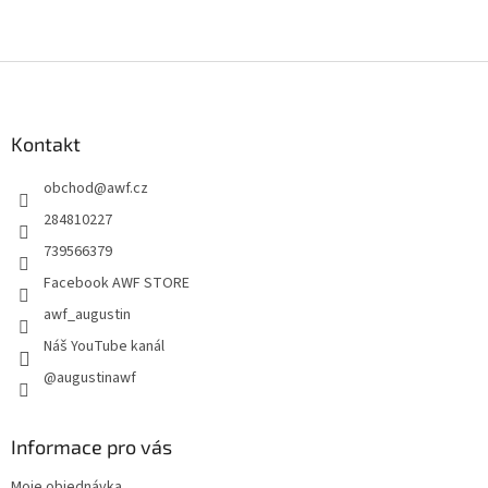
Z
á
p
a
Kontakt
t
obchod
@
awf.cz
í
284810227
739566379
Facebook AWF STORE
awf_augustin
Náš YouTube kanál
@augustinawf
Informace pro vás
Moje objednávka