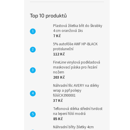
Top 10 produktů
Plastová žiletka břit do škrabky
4 cm oranžová 1ks
7 Kč
5% autofólie AWF HP-BLACK
protisluneční
112 Kč
FineLine vinylová podkladová
maskovací páska pro řezání
nožem
203 Kč
Náhradní filc AVERY na stěrky
wrap a ppf polepy
fóliíCK3900001
37 Kč
Teflonová stěrka střední tvrdost
na lepení fólií modrá
85 Kč
Náhradní břity žiletky 4cm