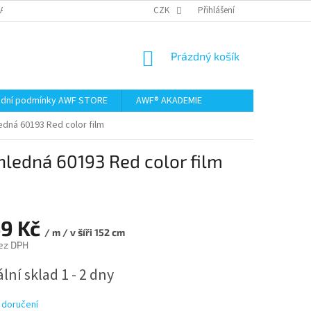
AMACE A VRÁCENÍ ZBOŽÍ
CZK
Přihlášení
NÁKUPNÍ
Prázdný košík
KOŠÍK
dní podmínky AWF STORE
AWF® AKADEMIE
edná 60193 Red color film
hledná 60193 Red color film
49 Kč
/ m / v šíři 152 cm
ez DPH
lní sklad 1 - 2 dny
 doručení