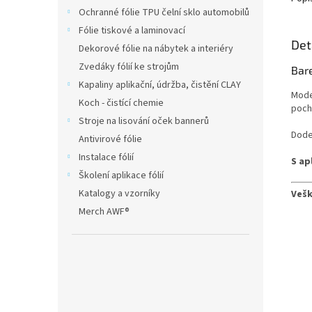
Ochranné fólie TPU čelní sklo automobilů
Fólie tiskové a laminovací
Det
Dekorové fólie na nábytek a interiéry
Zvedáky fólií ke strojům
Bare
Kapaliny aplikační, údržba, čistění CLAY
Moder
Koch - čistící chemie
pocho
Stroje na lisování oček bannerů
Dode
Antivirové fólie
Instalace fólií
S ap
Školení aplikace fólií
Katalogy a vzorníky
Vešk
Merch AWF®