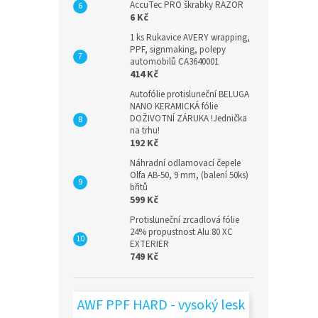
AccuTec PRO škrabky RAZOR
6 Kč
1 ks Rukavice AVERY wrapping,
PPF, signmaking, polepy
automobilů CA3640001
414 Kč
Autofólie protisluneční BELUGA
NANO KERAMICKÁ fólie
DOŽIVOTNÍ ZÁRUKA !Jednička
na trhu!
192 Kč
Náhradní odlamovací čepele
Olfa AB-50, 9 mm, (balení 50ks)
břitů
599 Kč
Protisluneční zrcadlová fólie
24% propustnost Alu 80 XC
EXTERIER
749 Kč
AWF PPF HARD - vysoký lesk