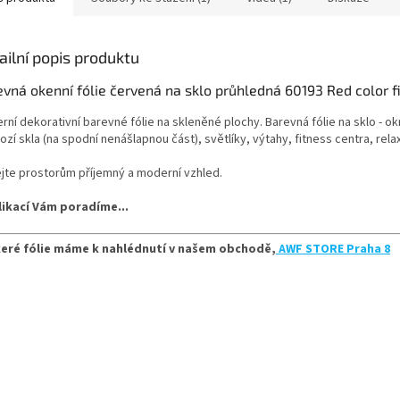
ailní popis produktu
vná okenní fólie červená na sklo průhledná 60193 Red color f
ní dekorativní barevné fólie na skleněné plochy. Barevná fólie na sklo - ok
zí skla (na spodní nenášlapnou část), světlíky, výtahy, fitness centra, relax
jte prostorům příjemný a moderní vzhled.
likací Vám poradíme...
eré fólie máme k nahlédnutí v našem obchodě,
AWF STORE Praha 8