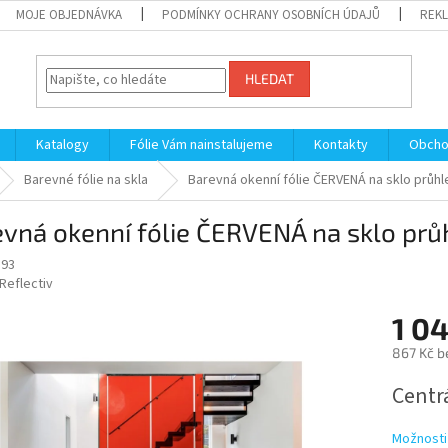
MOJE OBJEDNÁVKA
PODMÍNKY OCHRANY OSOBNÍCH ÚDAJŮ
REKL
HLEDAT
Katalogy
Fólie Vám nainstalujeme
Kontakty
Obcho
Barevné fólie na skla
Barevná okenní fólie ČERVENÁ na sklo průhl
vná okenní fólie ČERVENÁ na sklo prů
193
Reflectiv
1 0
867 Kč b
Měrná
Centrá
cena:
Možnosti