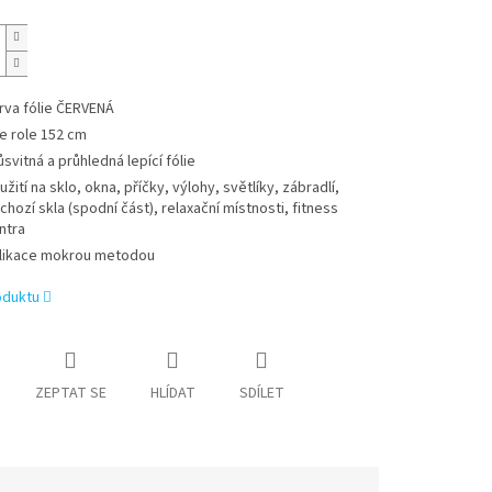
rva fólie ČERVENÁ
ře role 152 cm
ůsvitná a průhledná lepící fólie
užití na sklo, okna, příčky, výlohy, světlíky, zábradlí,
chozí skla (spodní část), relaxační místnosti, fitness
ntra
likace mokrou metodou
oduktu
ZEPTAT SE
HLÍDAT
SDÍLET