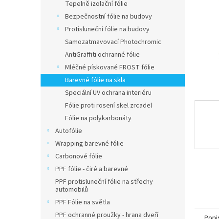
n
Tepelně izolační fólie
e
Bezpečnostní fólie na budovy
l
Protisluneční fólie na budovy
Samozatmavovací Photochromic
AntiGraffiti ochranné fólie
Mléčné pískované FROST fólie
Barevné fólie na skla
Speciální UV ochrana interiéru
Fólie proti rosení skel zrcadel
Fólie na polykarbonáty
Autofólie
Wrapping barevné fólie
Carbonové fólie
PPF fólie - čiré a barevné
PPF protisluneční fólie na střechy
automobilů
PPF Fólie na světla
PPF ochranné proužky - hrana dveří
Popi