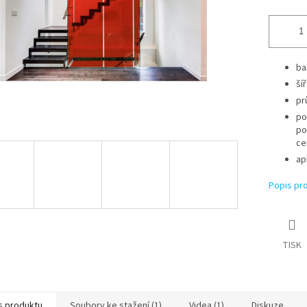
ba
ší
pr
po
po
ce
ap
Popis pr
TISK
s produktu
Soubory ke stažení (1)
Videa (1)
Diskuze