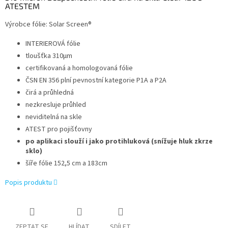
ATESTEM
Výrobce fólie: Solar Screen®
INTERIEROVÁ fólie
tloušťka 310µm
certifikovaná a homologovaná fólie
ČSN EN 356 plní pevnostní kategorie P1A a P2A
čirá a průhledná
nezkresluje průhled
neviditelná na skle
ATEST pro pojišťovny
po aplikaci slouží i jako protihluková (snížuje hluk zkrze
sklo)
šíře fólie 152,5 cm a 183cm
Popis produktu
ZEPTAT SE
HLÍDAT
SDÍLET