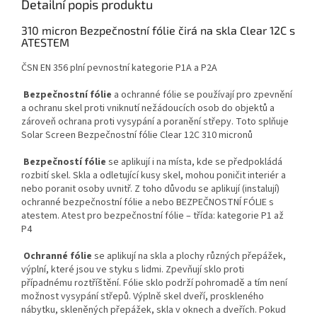
Detailní popis produktu
310 micron Bezpečnostní fólie čirá na skla Clear 12C s
ATESTEM
ČSN EN 356 plní pevnostní kategorie P1A a P2A
Bezpečnostní fólie
a ochranné fólie se používají pro zpevnění
a ochranu skel proti vniknutí nežádoucích osob do objektů a
zároveň ochrana proti vysypání a poranění střepy. Toto splňuje
Solar Screen Bezpečnostní fólie Clear 12C 310 micronů
Bezpečností fólie
se aplikují i na místa, kde se předpokládá
rozbití skel. Skla a odletující kusy skel, mohou poničit interiér a
nebo poranit osoby uvnitř. Z toho důvodu se aplikují (instalují)
ochranné bezpečnostní fólie a nebo BEZPEČNOSTNÍ FÓLIE s
atestem. Atest pro bezpečnostní fólie – třída: kategorie P1 až
P4
Ochranné fólie
se aplikují na skla a plochy různých přepážek,
výplní, které jsou ve styku s lidmi. Zpevňují sklo proti
případnému roztříštění. Fólie sklo podrží pohromadě a tím není
možnost vysypání střepů. Výplně skel dveří, proskleného
nábytku, skleněných přepážek, skla v oknech a dveřích. Pokud