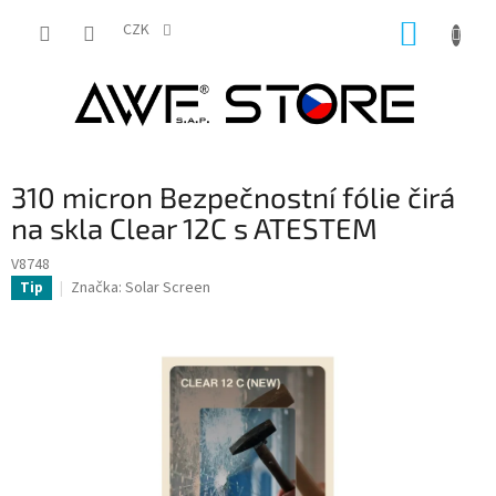
Přejít
NÁKUP
na
CZK
obsah
KOŠÍK
310 micron Bezpečnostní fólie čirá
na skla Clear 12C s ATESTEM
V8748
Značka:
Solar Screen
Tip