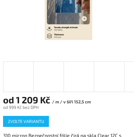
od
1 209 Kč
/ m / v šíři 152,5 cm
od
999 Kč
bez DPH
Měrná
ZVOLTE VARIANTU
cena:
310 micron Bezpečnostní fólie čirá na skla Clear 12C s