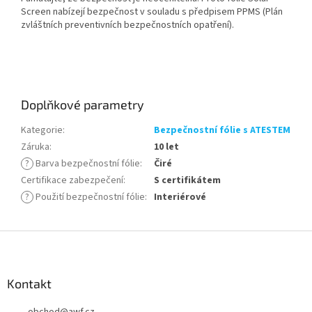
Screen nabízejí bezpečnost v souladu s předpisem PPMS (Plán
zvláštních preventivních bezpečnostních opatření).
Doplňkové parametry
Kategorie
:
Bezpečnostní fólie s ATESTEM
Záruka
:
10 let
?
Barva bezpečnostní fólie
:
Čiré
Certifikace zabezpečení
:
S certifikátem
?
Použití bezpečnostní fólie
:
Interiérové
Z
á
p
a
Kontakt
t
obchod
@
awf.cz