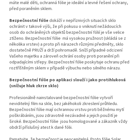
máte malé děti, ochranná fólie je ideální a levné řešení ochrany,
před poraněním sklem.
Bezpečnostní fólie
dokáží v nepříznivých situacích sklo
ochránit v takové výši, že při pokusu o vniknutí nežádoucích
osob do ochráněných objektů bezpečnostní fólií je vše velice
ztíženo. Bezpečnostní fólie má vysokou pružnost (skládá se z
několika vrstev) a proto při nárazech různými předměty, sklo
dostatečně PRUŽÍ a drží pohromadě. Sníží případné odcizení
Vašeho majetku a zároveň ochrání osoby proti poranění při
odpadajícími střepy. Bezpečnostní fólie poskytuje ochranu před
roztříštěným sklem v případě výbuchu nebo silného nárazu.
Bezpečnostní fólie po aplikaci slouží i jako protihluková
(snížuje hluk zkrze sklo)
Profesionálně nainstalované bezpečnostní fólie vytvoří
neviditelný film na skle, bez jakéhokoli zkreslení průhledu.
Bezpečnostní fólie mají ochrannou vrstvu proti běžnému mytí
poškrábáním, jsou zdravotně nezávadné a jejich použití je
široké. Bezpečnostní fólie jsou homologované a zákazník vždy
obdrží příslušný atest k dané fólii.
Pamatujte, že bezpečnost je neocenitelná. Proto fólie Solar