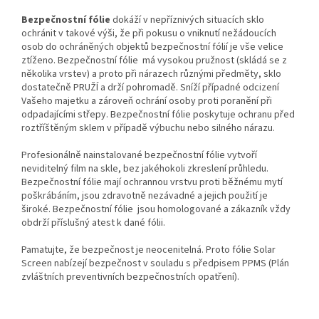
Bezpečnostní fólie
dokáží v nepříznivých situacích sklo
ochránit v takové výši, že při pokusu o vniknutí nežádoucích
osob do ochráněných objektů bezpečnostní fólií je vše velice
ztíženo. Bezpečnostní fólie má vysokou pružnost (skládá se z
několika vrstev) a proto při nárazech různými předměty, sklo
dostatečně PRUŽÍ a drží pohromadě. Sníží případné odcizení
Vašeho majetku a zároveň ochrání osoby proti poranění při
odpadajícími střepy. Bezpečnostní fólie poskytuje ochranu před
roztříštěným sklem v případě výbuchu nebo silného nárazu.
Profesionálně nainstalované bezpečnostní fólie vytvoří
neviditelný film na skle, bez jakéhokoli zkreslení průhledu.
Bezpečnostní fólie mají ochrannou vrstvu proti běžnému mytí
poškrábáním, jsou zdravotně nezávadné a jejich použití je
široké. Bezpečnostní fólie jsou homologované a zákazník vždy
obdrží příslušný atest k dané fólii.
Pamatujte, že bezpečnost je neocenitelná. Proto fólie Solar
Screen nabízejí bezpečnost v souladu s předpisem PPMS (Plán
zvláštních preventivních bezpečnostních opatření).