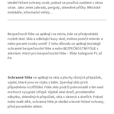
Ideální řešení ochrany osob, pokud se používá zasklení z obou
stran. Jako zimní zahrady, pergoly, skleněné příčky. Městské
mobiliáře, informační vitríny...
Bezpečností fólie se aplikují i na místa, kde se předpokládá
rozbití skel. Skla a odletující kusy skel, mohou poničit interiér a
nebo poranit osoby uvnitř. Z toho důvodu se aplikují (instalují)
ochranné bezpečnostní fólie a nebo BEZPEČNOSTNÍ FÓLIE s
atestem. Atest pro bezpečnostní fólie – třída: kategorie P1 až
P4
Ochranné fólie
se aplikují na skla a plochy různých přepážek,
výplní, které jsou ve styku s lidmi. Zpevňují sklo proti
případnému roztříštění. Fólie sklo podrží pohromadě a tím není
možnost vysypání střepů. Výplně skel dveří, proskleného
nábytku, skleněných přepážek, skla v oknech a dveřích. Pokud
máte malé děti, ochranná fólie je ideální a levné řešení ochrany,
před poraněním sklem.