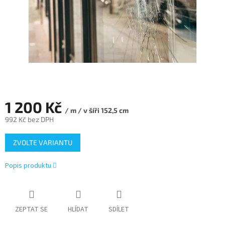
1 200 Kč
/ m / v šíři 152,5 cm
992 Kč bez DPH
Měrná
ZVOLTE VARIANTU
cena:
Popis produktu
ZEPTAT SE
HLÍDAT
SDÍLET