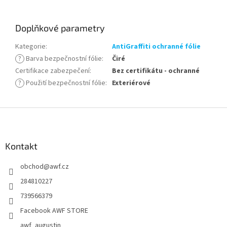
Doplňkové parametry
Kategorie
:
AntiGraffiti ochranné fólie
?
Barva bezpečnostní fólie
:
Čiré
Certifikace zabezpečení
:
Bez certifikátu - ochranné
?
Použití bezpečnostní fólie
:
Exteriérové
Z
á
p
a
Kontakt
t
obchod
@
awf.cz
í
284810227
739566379
Facebook AWF STORE
awf_augustin