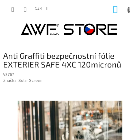
Přejít
NÁKUP
na
CZK
obsah
KOŠÍK
Anti Graffiti bezpečnostní fólie
EXTERIER SAFE 4XC 120micronů
V8767
Značka:
Solar Screen