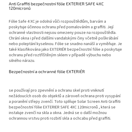
Anti Graffiti bezpečnostní fólie EXTERIER SAFE 4XC
120micronů
Fólie Safe 4 XC je odolná vůči rozpouštědlům, barvám a
poskytuje účinnou ochranu před pomalováním a graffiti. Její
ochranné vlastnosti nejsou omezeny pouze na rozpouštědla.
Chrání okna i před dalšími vandalskými činy včetně poškrábání
nebo poleptání kyselinou. Fólie se snadno nanáší a vyměňuje. Je
také klasifikována jako EXTERIÉR bezpečnostní fólie a poskytuje
ochranu před roztříštěným sklem v případě výbuchu nebo
silného nárazu.
Bezpečnostní a ochranné fólie EXTERIÉR
se používají pro zpevnění a ochranu skel proti vniknutí
nežádoucích osob do objektů a zároveň ochrana proti vysypání
a poranění střepy zvenčí. Toto splňuje Solar Screen Anti Graffiti
bezpečnostní fólie EXTERIER SAFE 4XC 120micronů , která se
instaluje zvenčí na skla a okna. Jedná se o další možnou
ochrannou vrstvu proti rozbití skla a ochcabu před graffiti.