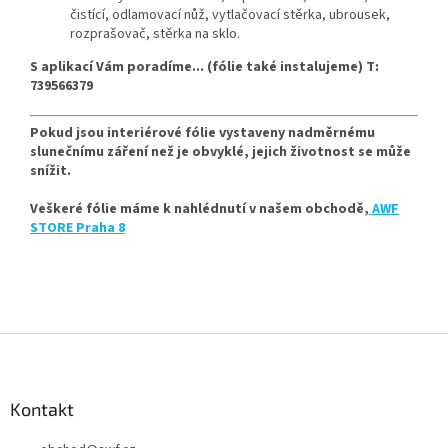
čistící, odlamovací nůž, vytlačovací stěrka, ubrousek,
rozprašovač, stěrka na sklo.
S aplikací Vám poradíme... (fólie také instalujeme) T:
739566379
Pokud jsou interiérové fólie vystaveny nadměrnému
slunečnímu záření než je obvyklé, jejich životnost se může
snížit.
Veškeré fólie máme k nahlédnutí v našem obchodě,
AWF
STORE Praha 8
Z
á
p
a
Kontakt
t