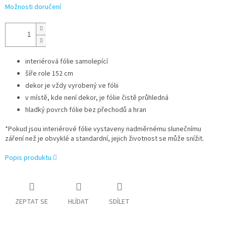
Možnosti doručení
interiérová fólie samolepící
šíře role 152 cm
dekor je vždy vyrobený ve fólii
v místě, kde není dekor, je fólie čistě průhledná
hladký povrch fólie bez přechodů a hran
*Pokud jsou interiérové fólie vystaveny nadměrnému slunečnímu
záření než je obvyklé a standardní, jejich životnost se může snížit.
Popis produktu
ZEPTAT SE
HLÍDAT
SDÍLET