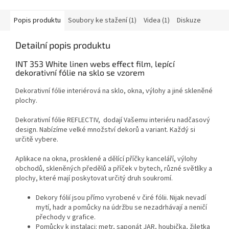
Popis produktu
Soubory ke stažení (1)
Videa (1)
Diskuze
Detailní popis produktu
INT 353 White linen webs effect film, lepící
dekorativní fólie na sklo se vzorem
Dekorativní fólie interiérová na sklo, okna, výlohy a jiné skleněné
plochy.
Dekorativní fólie REFLECTIV, dodají Vašemu interiéru nadčasový
design. Nabízíme velké množství dekorů a variant. Každý si
určitě vybere.
Aplikace na okna, prosklené a dělící příčky kanceláří, výlohy
obchodů, skleněných předělů a příček v bytech, různé světlíky a
plochy, které mají poskytovat určitý druh soukromí.
Dekory fólií jsou přímo vyrobené v čiré fólii. Nijak nevadí
mytí, hadr a pomůcky na údržbu se nezadrhávají a neničí
přechody v grafice.
Pomůcky k instalaci: metr, saponát JAR, houbička, žiletka