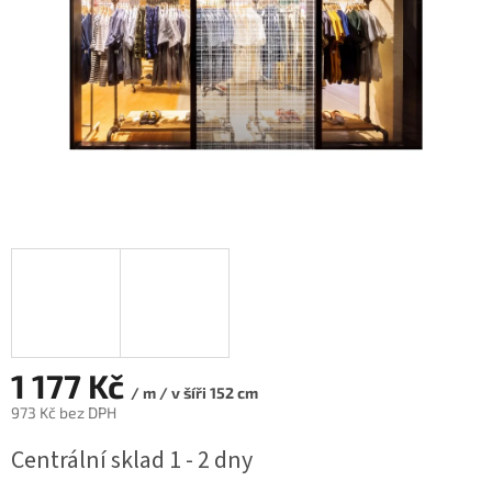
1 177 Kč
/ m / v šíři 152 cm
973 Kč bez DPH
Měrná
Centrální sklad 1 - 2 dny
cena: