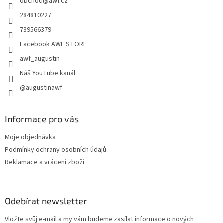
obchod
@
awf.cz
í
284810227
739566379
Facebook AWF STORE
awf_augustin
Náš YouTube kanál
@augustinawf
Informace pro vás
Moje objednávka
Podmínky ochrany osobních údajů
Reklamace a vrácení zboží
Odebírat newsletter
Vložte svůj e-mail a my vám budeme zasílat informace o nových