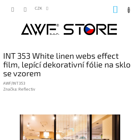
Přejít
NÁKUP
na
CZK
obsah
KOŠÍK
INT 353 White linen webs effect
film, lepící dekorativní fólie na sklo
se vzorem
AWF/INT353
Značka:
Reflectiv