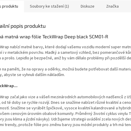
s produktu
Soubory ke stažení (1)
Diskuze
Značka
ailní popis produktu
ná matná wrap fólie TeckWrap Deep black SCM01-R
Wrap nabízí matné barvy, které dodají vašemu vozidlu moderní super matn
bí i v metalickém povrchu.
Hladký a sametový vzhled, bez pomerančové kůr
 a prolis.
L
epidlo je bezpečné, aniž by vám dělalo problémy při pozdělší de
e na paměti, že na opravy a oděrky, možná budete potřebovat další materiá
y, abyste se vyhnuli dalším nákladům.
ckWrap...
Wrap začal jako vize a vášeň mezinárodních automobilových nadšenců z USA
 od té doby se rychle rozvíjí.
Dnes se snažíme nabízet různé kvalitní a cen
tností. Snažíme se vyrábět špičkové, vysoce kvalitní kalandrované a hybrid
e všem cenovým úrovním obalové komunity.
Průměrný životní cyklus vinylu T
ry jsou klima a jízdní návyky). Udržujeme strategii uvádění zcela nových d
mi trendy, protože fólie pro změnu barvy jsou módní produkty a trh má ten