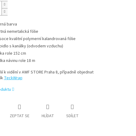
rná barva
tná nemetalická fólie
soce kvalitní polymerní kalandrovaná fólie
pidlo s kanálky (odvodem vzduchu)
řka role 152 cm
lka návinu role 18 m
lií k vidění v AWF STORE Praha 8, případně objednat
ík
TeckWrap
oduktu
ZEPTAT SE
HLÍDAT
SDÍLET