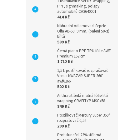
1 ks Rukavice AVERY wrapping,
PPF, signmaking, polepy
automobilů CA3640001
414 Kč
Náhradní odlamovací čepele
Olfa AB-50, 9 mm, (balení 50ks)
břitů
599 Kč
Černá piano PPF TPU fólie AWF
Premium 152 cm
1 712 Kč
1,5 L postřikovač rozprašovač
Venus KWAZAR SUPER 360°
awf6266
502 Kč
Anthracit šedá matná fólie litá
wrapping GRAFITYP MSCx58
849 Kč
Postřikovač Mercury Super 360°
rozprašovač 0,5 l
209 Kč
Protisluneční 23% stříbrná