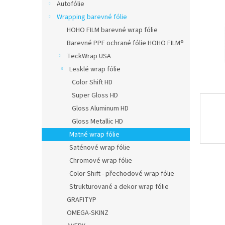
n
Autofólie
e
Wrapping barevné fólie
l
HOHO FILM barevné wrap fólie
Barevné PPF ochrané fólie HOHO FILM®
TeckWrap USA
Lesklé wrap fólie
Color Shift HD
Super Gloss HD
Gloss Aluminum HD
Gloss Metallic HD
Matné wrap fólie
Saténové wrap fólie
Chromové wrap fólie
Color Shift - přechodové wrap fólie
Strukturované a dekor wrap fólie
GRAFITYP
OMEGA-SKINZ