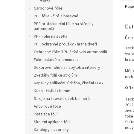
AVERY
Popi
Carbonové fólie
PPF fólie - čiré a barevné
PPF protisluneční fólie na střechy
Det
automobilů
PPF Fólie na světla
Čer
PPF ochranné proužky - hrana dveří
Teck
Ochranné fólie TPU čelní sklo automobilů
vyrá
hranu
Fólie tiskové a laminovací
Dekorové fólie na nábytek a interiéry
Mějt
Zvedáky fólií ke strojům
metr
Kapaliny aplikační, údržba, čistění CLAY
O Te
Koch - čistící chemie
Stroje na lisování oček bannerů
Teck
2012,
Antivirové fólie
živo
Instalace fólií
fóli
Školení aplikace fólií
fakto
nový
Katalogy a vzorníky