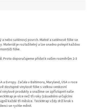
ý a nebo saténový povrch.
Matné a saténové fólie se
y.
Materiál je roztažitelný a lze snadno polepit každou
montáži fólie.
l.
Proto doporučujeme přidat k vašim rozměrům 2-3
 a Evropy. Začala v Baltimoru, Maryland, USA v roce
ově dostupné vinylové fólie s velkou venkovní
ní vinylové produkty a snažíme se zpřístupnit naše
eckWrap je více než tři roky (zásadními určujícími
esignů každé tři měsíce. TeckWrap vždy drží krok s
denci se rychle měnit.