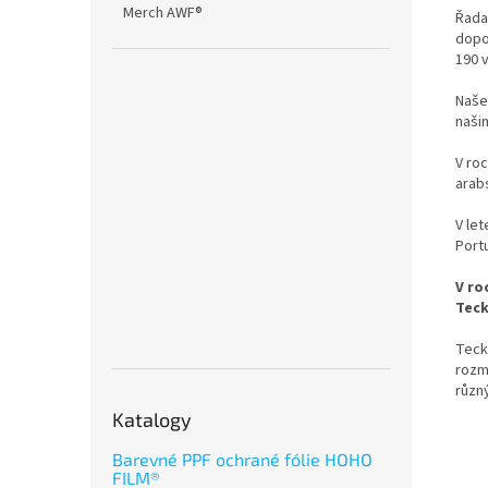
Merch AWF®
Řada
dopo
190 
Naše
našim
V roc
arab
V let
Port
V ro
Teck
TeckW
rozm
různ
Katalogy
Barevné PPF ochrané fólie HOHO
FILM®