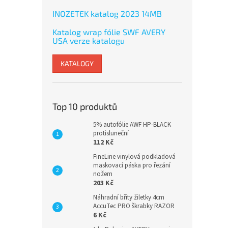
INOZETEK katalog 2023 14MB
Katalog wrap fólie SWF AVERY
USA verze katalogu
KATALOGY
Top 10 produktů
5% autofólie AWF HP-BLACK
protisluneční
112 Kč
FineLine vinylová podkladová
maskovací páska pro řezání
nožem
203 Kč
Náhradní břity žiletky 4cm
AccuTec PRO škrabky RAZOR
6 Kč