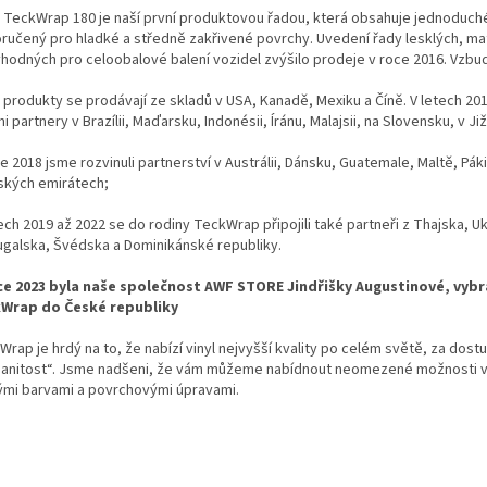
 TeckWrap 180 je naší první produktovou řadou, která obsahuje jednoduché, a
ručený pro hladké a středně zakřivené povrchy. Uvedení řady lesklých, 
vhodných pro celoobalové balení vozidel zvýšilo prodeje v roce 2016. Vzbu
 produkty se prodávají ze skladů v USA, Kanadě, Mexiku a Číně. V letech 20
i partnery v Brazílii, Maďarsku, Indonésii, Íránu, Malajsii, na Slovensku, v J
e 2018 jsme rozvinuli partnerství v Austrálii, Dánsku, Guatemale, Maltě, P
ských emirátech;
ech 2019 až 2022 se do rodiny TeckWrap připojili také partneři z Thajska, Uk
ugalska, Švédska a Dominikánské republiky.
ce 2023 byla naše společnost AWF STORE Jindřišky Augustinové, vybrá
Wrap do České republiky
rap je hrdý na to, že nabízí vinyl nejvyšší kvality po celém světě, za dostu
anitost“. Jsme nadšeni, že vám můžeme nabídnout neomezené možnosti vy
ými barvami a povrchovými úpravami.