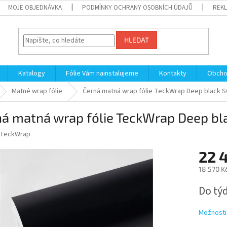
MOJE OBJEDNÁVKA
PODMÍNKY OCHRANY OSOBNÍCH ÚDAJŮ
REKL
HLEDAT
Katalogy
Fólie Vám nainstalujeme
Kontakty
Obcho
Matné wrap fólie
Černá matná wrap fólie TeckWrap Deep black 
ná matná wrap fólie TeckWrap Deep b
TeckWrap
22 
18 570 K
Měrná
Do tý
cena:
Možnosti