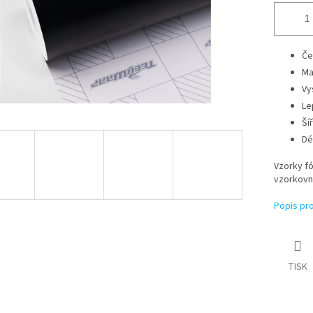
Če
Ma
Vy
Le
Ší
Dé
Vzorky fó
vzorkovn
Popis pr
TISK