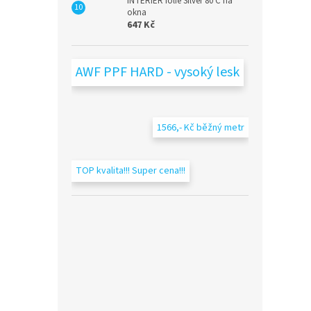
INTERIER fólie Silver 80 C na
okna
647 Kč
AWF PPF HARD - vysoký lesk
1566,- Kč běžný metr
TOP kvalita!!! Super cena!!!