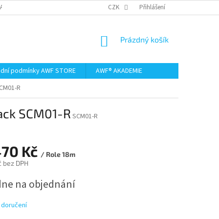
AMACE A VRÁCENÍ ZBOŽÍ
CZK
Přihlášení
NÁKUPNÍ
Prázdný košík
KOŠÍK
dní podmínky AWF STORE
AWF® AKADEMIE
SCM01-R
lack SCM01-R
SCM01-R
470 Kč
/ Role 18m
č bez DPH
dne na objednání
 doručení