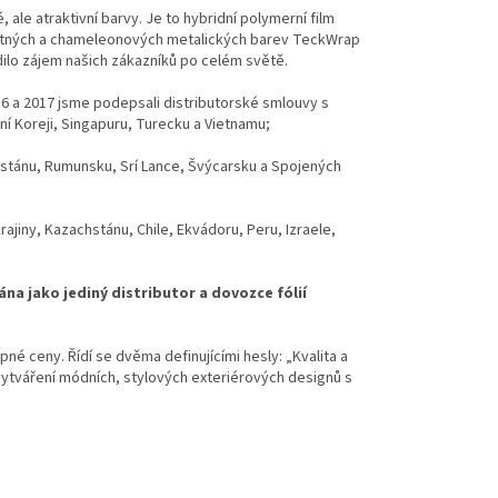
le atraktivní barvy. Je to hybridní polymerní film
matných a chameleonových metalických barev TeckWrap
dilo zájem našich zákazníků po celém světě.
16 a 2017 jsme podepsali distributorské smlouvy s
ižní Koreji, Singapuru, Turecku a Vietnamu;
ákistánu, Rumunsku, Srí Lance, Švýcarsku a Spojených
rajiny, Kazachstánu, Chile, Ekvádoru, Peru, Izraele,
na jako jediný distributor a dovozce fólií
pné ceny. Řídí se dvěma definujícími hesly: „Kvalita a
tváření módních, stylových exteriérových designů s