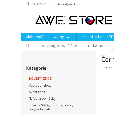
Přejít
284810227
obchod@awf.cz
na
obsah
Akční zboží
Články AWF
Školení aplikace fólií
Domů
Wrapping barevné fólie
TeckWrap USA
P
Čer
o
Přeskočit
s
Značka:
Kategorie
kategorie
t
r
NOVINKY ZBOŽÍ
a
Výprodej zboží
n
Akční zboží
n
í
Nářadí a pomůcky
p
Fólie na SKLA, budovy, příčky,
a
polykarbonáty