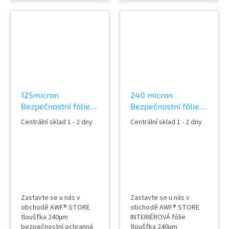
neutrální tónovaná a
stříbrná tónovaná a
průhledná nezkresluje
průhledná nezkresluje
průhled ochrana proti
průhled ochrana proti
vloupání, poranění a
poranění a pořezání
pořezání sklem dveře,
sklem dveře, nábytek,
nábytek, okna, výlohy,
okna, výlohy, příčky atd.
příčky atd. fólie tónovaná
po aplikaci slouží i jako
do památkově
protihluková (snížuje
chráněných...
hluk...
125micron
240 micron
Bezpečnostní fólie
Bezpečnostní fólie
na skla tónovaná
na skla tónovaná
Centrální sklad 1 - 2 dny
Centrální sklad 1 - 2 dny
18% Silver 480C
14% Silver 880C
Zastavte se u nás v
Zastavte se u nás v
obchodě AWF® STORE
obchodě AWF® STORE
tloušťka 240µm
INTERIÉROVÁ fólie
bezpečnostní ochranná
tloušťka 240µm