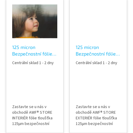
průhledná nezkresluje
průhledná (památkově
průhled ochrana proti
chráněné budovy)
poranění a pořezání
nezkresluje průhled a
sklem dveře, nábytek,
nemění vzhled budovy
okna, výlohy, příčky atd.
ochrana interiéru, proti
po aplikaci slouží i jako
poranění a pořezání
protihluková (snížuje hluk
sklem dveře, nábytek,
zkrze...
okna, výlohy, příčky
atd....
125 micron
125 micron
Bezpečnostní fólie
Bezpečnostní fólie
na skla tónovaná
tónovaná 16% Silver
Centrální sklad 1 - 2 dny
Centrální sklad 1 - 2 dny
63% Neutral 440C
480 XC Exterier
Zastavte se u nás v
Zastavte se u nás v
obchodě AWF® STORE
obchodě AWF® STORE
INTERIÉR fólie tloušťka
EXTERIÉR fólie tloušťka
125µm bezpečnostní
125µm bezpečnostní
ochranná fólie 63%
ochranná fólie 16%