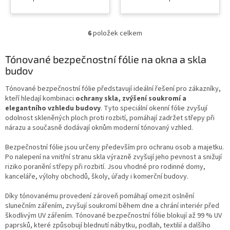
fólie INTERIER 18%
bezpečnostní ochranná
stříbrná tónovaná a
fólie 14% stříbrná
průhledná nezkresluje
tónovaná a průhledná
6
položek celkem
průhled ochrana proti
O
nezkresluje průhled
vloupání, poranění a
v
ochrana proti vloupání,
pořezání sklem dveře,
l
poranění a pořezání
Tónované bezpečnostní fólie na okna a skla
nábytek, okna, výlohy,
á
sklem dveře, nábytek,
budov
příčky atd. po aplikaci
d
okna, výlohy, příčky atd.
slouží i jako protihluková
a
po aplikaci slouží i jako
Tónované bezpečnostní fólie představují ideální řešení pro zákazníky,
(snížuje...
c
protihluková...
kteří hledají kombinaci
ochrany skla, zvýšení soukromí a
í
elegantního vzhledu budovy
. Tyto speciální okenní fólie zvyšují
p
odolnost skleněných ploch proti rozbití, pomáhají zadržet střepy při
r
nárazu a současně dodávají oknům moderní tónovaný vzhled.
v
k
Bezpečnostní fólie jsou určeny především pro ochranu osob a majetku.
y
Po nalepení na vnitřní stranu skla výrazně zvyšují jeho pevnost a snižují
v
riziko poranění střepy při rozbití. Jsou vhodné pro rodinné domy,
ý
kanceláře, výlohy obchodů, školy, úřady i komerční budovy.
p
i
Díky tónovanému provedení zároveň pomáhají omezit oslnění
s
slunečním zářením, zvyšují soukromí během dne a chrání interiér před
u
škodlivým UV zářením. Tónované bezpečnostní fólie blokují až 99 % UV
paprsků, které způsobují blednutí nábytku, podlah, textilií a dalšího