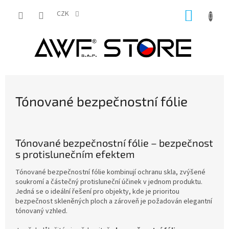
Přejít
NÁKUP
na
CZK
obsah
KOŠÍK
Tónované bezpečnostní fólie
Tónované bezpečnostní fólie – bezpečnost
s protislunečním efektem
Tónované bezpečnostní fólie kombinují ochranu skla, zvýšené
soukromí a částečný protisluneční účinek v jednom produktu.
Jedná se o ideální řešení pro objekty, kde je prioritou
bezpečnost skleněných ploch a zároveň je požadován elegantní
tónovaný vzhled.