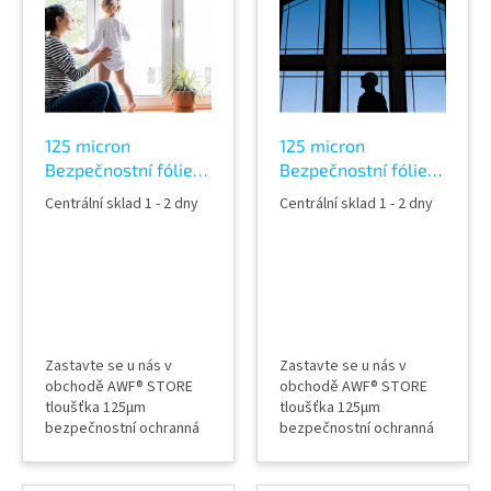
p
i
s
p
r
o
125 micron
125 micron
d
Bezpečnostní fólie
Bezpečnostní fólie
u
na skla tónovaná
na skla tónovaná
k
Centrální sklad 1 - 2 dny
Centrální sklad 1 - 2 dny
30% Silver 470C
35% Neutral 465C
t
ů
Zastavte se u nás v
Zastavte se u nás v
obchodě AWF® STORE
obchodě AWF® STORE
tloušťka 125µm
tloušťka 125µm
bezpečnostní ochranná
bezpečnostní ochranná
fólie INTERIER 30%
fólie INTERIER 35%
stříbrná tónovaná a
NEUTRAL tónovaná,