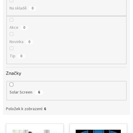
t
Na skladě
0
ů
Akce
0
Novinka
0
Tip
0
Značky
Solar Screen
6
Položek k zobrazení:
6
V
ý