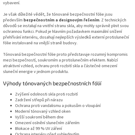
vybavení.
Je však důležité vědět, že tónované bezpečnostní fólie jsou
především
bezpečnostním a designovým řešením
. Z technických
důvodů se instalují na vnitřní stranu skla, aby mohly správně plnit svou
ochrannou funkci. Pokud je hlavním požadavkem maximální snížení
přehřívání interiéru, dosahují nejlepších výsledků externí protisluneční
fólie instalované na vnější straně budovy.
Tónovaná bezpečnostní fólie proto představuje rozumný kompromis
mezi bezpečností, soukromím a protislunečním efektem. Nabízí
atraktivní vzhled, ochranu proti rozbití skla a částečné omezení
sluneční energie v jednom produktu.
Výhody tónovaných bezpečnostních fólií
Zvýšení odolnosti skla proti rozbití
Zadržení střepů při nárazu
Ochrana proti vandalismu a pokusům o vloupání
Moderní tónovaný vzhled oken
Vyšší soukromí během dne
Omezení oslnění slunečním zářením
Blokace až 99 % UV záření
Ochrana interiéru před vyblednutím