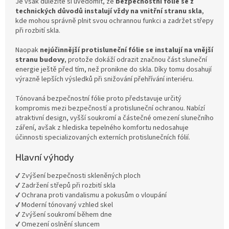
Je však důležité si uvědomit, že
bezpečnostní fólie se z
technických důvodů instalují vždy na vnitřní stranu skla
,
kde mohou správně plnit svou ochrannou funkci a zadržet střepy
při rozbití skla.
Naopak
nejúčinnější protisluneční fólie se instalují na vnější
stranu budovy
, protože dokáží odrazit značnou část sluneční
energie ještě před tím, než pronikne do skla. Díky tomu dosahují
výrazně lepších výsledků při snižování přehřívání interiéru.
Tónovaná bezpečnostní fólie proto představuje určitý
kompromis mezi bezpečností a protisluneční ochranou. Nabízí
atraktivní design, vyšší soukromí a částečné omezení slunečního
záření, avšak z hlediska tepelného komfortu nedosahuje
účinnosti specializovaných externích protislunečních fólií.
Hlavní výhody
✔ Zvýšení bezpečnosti skleněných ploch
✔ Zadržení střepů při rozbití skla
✔ Ochrana proti vandalismu a pokusům o vloupání
✔ Moderní tónovaný vzhled skel
✔ Zvýšení soukromí během dne
✔ Omezení oslnění sluncem