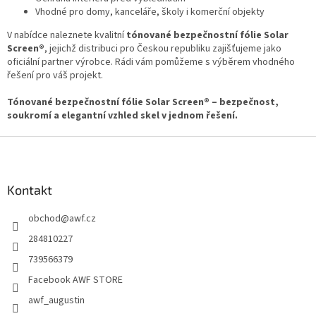
Vhodné pro domy, kanceláře, školy i komerční objekty
V nabídce naleznete kvalitní
tónované bezpečnostní fólie Solar
Screen®
, jejichž distribuci pro Českou republiku zajišťujeme jako
oficiální partner výrobce. Rádi vám pomůžeme s výběrem vhodného
řešení pro váš projekt.
Tónované bezpečnostní fólie Solar Screen® – bezpečnost,
soukromí a elegantní vzhled skel v jednom řešení.
Z
á
p
a
Kontakt
t
obchod
@
awf.cz
í
284810227
739566379
Facebook AWF STORE
awf_augustin