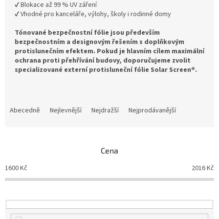
✔ Blokace až 99 % UV záření
✔ Vhodné pro kanceláře, výlohy, školy i rodinné domy
Tónované bezpečnostní fólie jsou především
bezpečnostním a designovým řešením s doplňkovým
protislunečním efektem. Pokud je hlavním cílem maximální
ochrana proti přehřívání budovy, doporučujeme zvolit
specializované externí protisluneční fólie Solar Screen®.
Ř
a
Abecedně
Nejlevnější
Nejdražší
Nejprodávanější
z
e
n
Cena
í
p
1600
Kč
2016
Kč
r
o
d
u
k