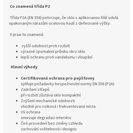
Co znamená třída P2
Třída P2A (EN 356) potvrzuje, že sklo s aplikovanou fólií odolá
opakovaným nárazům ocelovou koulí z definované výšky.
V praxi to znamená:
vyšší odolnost proti rozbití
výrazné zpomalení průniku skrz sklo
lepší ochranu proti vandalismu i vloupání
Hlavní výhody
Certifikovaná ochrana pro pojišťovny
splňuje požadavky bezpečnostní normy EN 356 (P2A)
Zadržení střepů
při rozbití zůstává sklo kompaktní
Zvýšení mechanické odolnosti
vhodné pro riziková i frekventovaná místa
UV ochrana
omezuje degradaci interiéru
Čiré provedení bez změny vzhledu
zachování světelnosti i designu