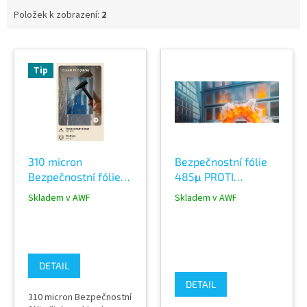
Položek k zobrazení:
2
V
ý
Tip
p
i
s
p
r
o
310 micron
Bezpečnostní fólie
d
Bezpečnostní fólie
485μ PROTI
u
čirá na skla Clear
VÝBUCHU -
k
Skladem v AWF
Skladem v AWF
12C s ATESTEM
SECURITY Clear 17C
t
interiérová
ů
DETAIL
DETAIL
310 micron Bezpečnostní