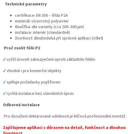
i
Technické parametry
s
u
certifikace: EN 356 – třída P2A
materiál: vícevrstvý polyester
tloušťka: dle varianty (cca 200–300 µm)
instalace: interiér (standardně)
životnost: dlouhodobá při správné aplikaci (10let)
Proč zvolit fólii P2
✔
vyšší úroveň zabezpečení oproti základním fóliím
✔
vhodné i pro komerční objekty
✔
splňuje požadavky pojišťoven
✔
rychlá instalace bez stavebních úprav
Odborná instalace
Pro dosažení deklarované odolnosti je klíčová profesionální montáž.
Zajišťujeme aplikaci s důrazem na detail, funkčnost a dlouhou
životnost.