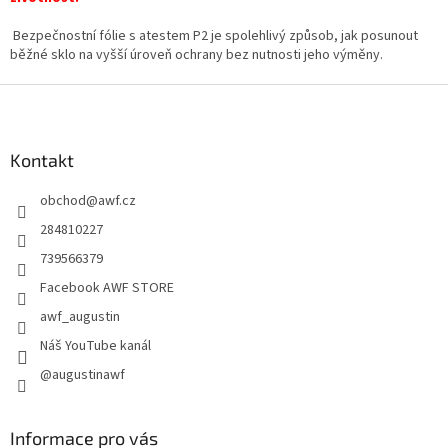
Bezpečnostní fólie s atestem P2 je spolehlivý způsob, jak posunout
běžné sklo na vyšší úroveň ochrany bez nutnosti jeho výměny.
Z
á
p
a
Kontakt
t
obchod
@
awf.cz
í
284810227
739566379
Facebook AWF STORE
awf_augustin
Náš YouTube kanál
@augustinawf
Informace pro vás