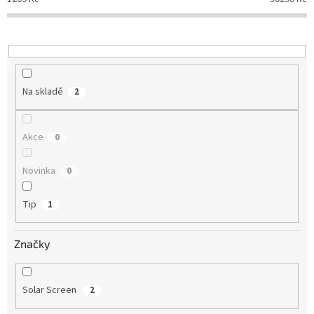
r
o
d
u
k
t
Na skladě
2
ů
Akce
0
Novinka
0
Tip
1
Značky
Solar Screen
2