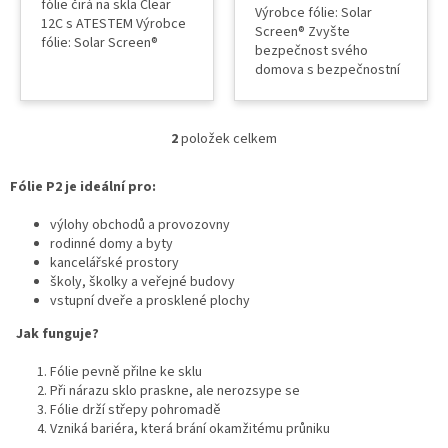
fólie čirá na skla Clear
Výrobce fólie: Solar
12C s ATESTEM Výrobce
Screen® Zvyšte
fólie: Solar Screen®
bezpečnost svého
INTERIEROVÁ fólie
domova s bezpečnostní
tloušťka 310µm
fólií na skla SECURITY
certifikovaná a
Clear 17C, která odolává
homologovaná fólie ČSN
výbuchům a tlakovým
EN 356 plní pevnostní
2
položek celkem
O
vlnám. Tato fólie o
kategorie P1A a P2A čirá
v
tloušťce 485μ zajišťuje,
a průhledná nezkresluje
l
že sklo zůstává vcelku i
Fólie P2 je ideální pro:
průhled neviditelná na
á
při silných nárazech.
skle ATEST pro
d
Nabízíme prodej této
výlohy obchodů a provozovny
pojišťovny...
a
fólie, odbornou instalaci
rodinné domy a byty
c
a školení,...
kancelářské prostory
í
školy, školky a veřejné budovy
p
vstupní dveře a prosklené plochy
r
Jak funguje?
v
k
Fólie pevně přilne ke sklu
y
Při nárazu sklo praskne, ale nerozsype se
v
Fólie drží střepy pohromadě
ý
Vzniká bariéra, která brání okamžitému průniku
p