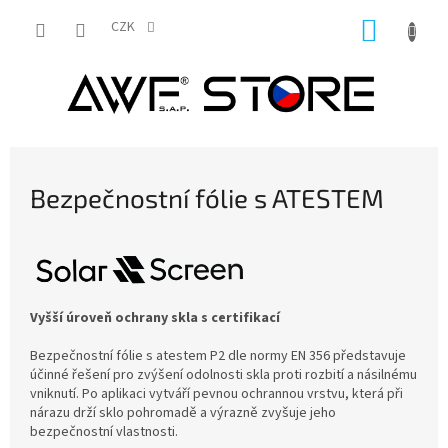
Přejít
NÁKUP
na
CZK
obsah
KOŠÍK
Bezpečnostní fólie s ATESTEM
Vyšší úroveň ochrany skla s certifikací
Bezpečnostní fólie s atestem P2 dle normy EN 356 představuje
účinné řešení pro zvýšení odolnosti skla proti rozbití a násilnému
vniknutí. Po aplikaci vytváří pevnou ochrannou vrstvu, která při
nárazu drží sklo pohromadě a výrazně zvyšuje jeho
bezpečnostní vlastnosti.