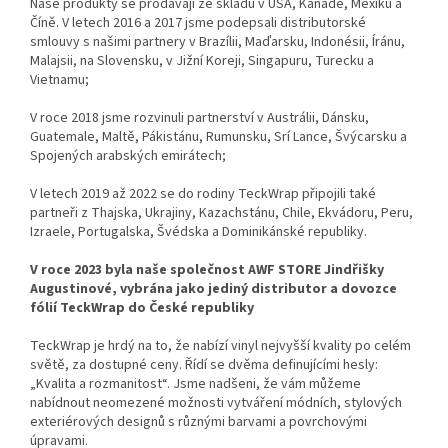
Naše produkty se prodávají ze skladů v USA, Kanadě, Mexiku a
Číně. V letech 2016 a 2017 jsme podepsali distributorské
smlouvy s našimi partnery v Brazílii, Maďarsku, Indonésii, Íránu,
Malajsii, na Slovensku, v Jižní Koreji, Singapuru, Turecku a
Vietnamu;
V roce 2018 jsme rozvinuli partnerství v Austrálii, Dánsku,
Guatemale, Maltě, Pákistánu, Rumunsku, Srí Lance, Švýcarsku a
Spojených arabských emirátech;
V letech 2019 až 2022 se do rodiny TeckWrap připojili také
partneři z Thajska, Ukrajiny, Kazachstánu, Chile, Ekvádoru, Peru,
Izraele, Portugalska, Švédska a Dominikánské republiky.
V roce 2023 byla naše společnost AWF STORE Jindřišky
Augustinové, vybrána jako jediný distributor a dovozce
fólií TeckWrap do České republiky
TeckWrap je hrdý na to, že nabízí vinyl nejvyšší kvality po celém
světě, za dostupné ceny. Řídí se dvěma definujícími hesly:
„Kvalita a rozmanitost“. Jsme nadšeni, že vám můžeme
nabídnout neomezené možnosti vytváření módních, stylových
exteriérových designů s různými barvami a povrchovými
úpravami.