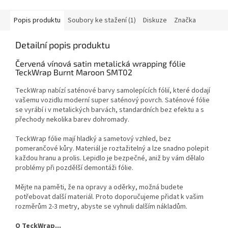
Popis produktu
Soubory ke stažení (1)
Diskuze
Značka
Detailní popis produktu
Červená vínová satin metalická wrapping fólie
TeckWrap Burnt Maroon SMT02
TeckWrap nabízí saténové barvy samolepících fólií, které dodají
vašemu vozidlu moderní super saténový povrch.
Saténové fólie
se vyrábí i v metalických barvách, standardních bez efektu a s
přechody nekolika barev dohromady.
TeckWrap fólie mají hladký a sametový vzhled, bez
pomerančové kůry.
Materiál je roztažitelný a lze snadno polepit
každou hranu a prolis.
L
epidlo je bezpečné, aniž by vám dělalo
problémy při pozdělší demontáži fólie.
Mějte na paměti, že na opravy a oděrky, možná budete
potřebovat další materiál.
Proto doporučujeme přidat k vašim
rozměrům 2-3 metry, abyste se vyhnuli dalším nákladům.
O TeckWrap...