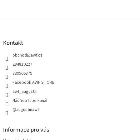
Z
á
p
a
Kontakt
t
obchod
@
awf.cz
í
284810227
739566379
Facebook AWF STORE
awf_augustin
Náš YouTube kanál
@augustinawf
Informace pro vás