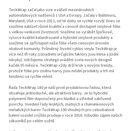
TeckWrap začal jako vize a vášeň mezinárodních
automobilových nadšenců z USA a Evropy. Začala v Baltimoru,
Maryland, USA v roce 2012, od té doby se rychle rozvíjí.
Dnes se
snažíme nabízet různé kvalitní a cenově dostupné vinylové fólie
s velkou venkovní životností. Snažíme se vyrábět špičkové,
vysoce kvalitní kalandrované a hybridní vinylové produkty a
snažíme se zpřístupnit naše fólie všem cenovým úrovním
obalové komunity.
Průměrný životní cyklus vinylu TeckWrap je
více než tři roky (zásadními určujícími faktory jsou klima a jízdní
návyky). Udržujeme strategii uvádění zcela nových designů
každé tři měsíce. TeckWrap vždy drží krok s novými trendy,
protože fólie pro změnu barvy jsou módní produkty a trh má
tendenci se rychle měnit.
Řada TeckWrap 180 je naší první produktovou řadou, která
obsahuje jednoduché, ale atraktivní barvy. Je to hybridní
polymerní film doporučený pro hladké a středně zakřivené
povrchy. Uvedení řady lesklých, matných a chameleonových
metalických barev TeckWrap 190 vhodných pro celoobalové
balení vozidel zvýšilo prodeje v roce 2016. Vzbudilo zájem našich
zákazníků po celém světě.