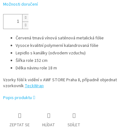
Možnosti doručení
Červená tmavá vínová saténová metalická fólie
Vysoce kvalitní polymerní kalandrovaná fólie
Lepidlo s kanálky (odvodem vzduchu)
Šířka role 152 cm
Délka návinu role 18 m
Vzorky fólií k vidění v AWF STORE Praha 8, případně objednat
vzorkovník
TeckWrap
Popis produktu
ZEPTAT SE
HLÍDAT
SDÍLET