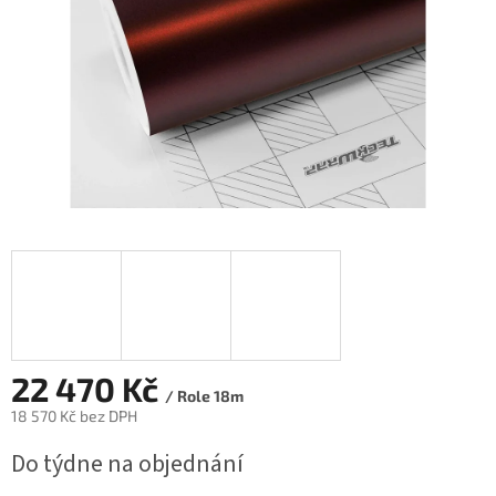
22 470 Kč
/ Role 18m
18 570 Kč bez DPH
Měrná
Do týdne na objednání
cena: