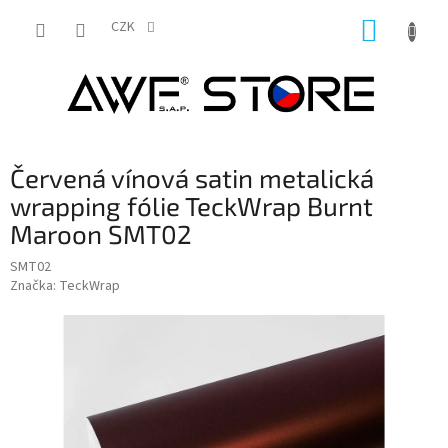
Přejít
NÁKUP
na
CZK
obsah
KOŠÍK
Červená vínová satin metalická
wrapping fólie TeckWrap Burnt
Maroon SMT02
SMT02
Značka:
TeckWrap