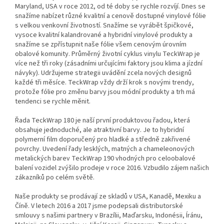
Maryland, USA v roce 2012, od té doby se rychle rozvíjí.
Dnes se
snažíme nabízet různé kvalitní a cenově dostupné vinylové fólie
s velkou venkovní životností. Snažíme se vyrábět špičkové,
vysoce kvalitní kalandrované a hybridní vinylové produkty a
snažíme se zpřístupnit naše fólie všem cenovým úrovním
obalové komunity.
Průměrný životní cyklus vinylu TeckWrap je
více než tři roky (zásadními určujícími faktory jsou klima a jízdní
návyky). Udržujeme strategii uvádění zcela nových designů
každé tři měsíce. TeckWrap vždy drží krok s novými trendy,
protože fólie pro změnu barvy jsou módní produkty a trh má
tendenci se rychle měnit.
Řada TeckWrap 180 je naší první produktovou řadou, která
obsahuje jednoduché, ale atraktivní barvy. Je to hybridní
polymerní film doporučený pro hladké a středně zakřivené
povrchy. Uvedení řady lesklých, matných a chameleonových
metalických barev TeckWrap 190 vhodných pro celoobalové
balení vozidel zvýšilo prodeje v roce 2016. Vzbudilo zájem našich
zákazníků po celém světě.
Naše produkty se prodávají ze skladů v USA, Kanadě, Mexiku a
Číně. V letech 2016 a 2017 jsme podepsali distributorské
smlouvy s našimi partnery v Brazílii, Maďarsku, Indonésii, Íránu,