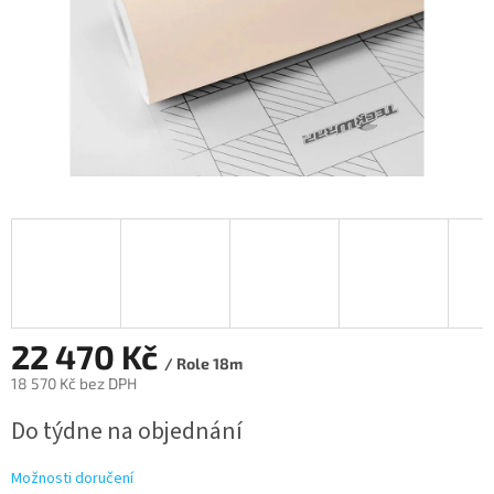
22 470 Kč
/ Role 18m
18 570 Kč bez DPH
Měrná
Do týdne na objednání
cena:
Možnosti doručení