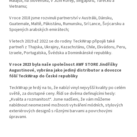
Malajsii, na Slovensku, v Jižní Koreji, Singapuru, Turecku a
Vietnamu;
V roce 2018 jsme rozvinuli partnerství v Austrálii, Dánsku,
Guatemale, Maltě, Pákistánu, Rumunsku, Srí Lance, Švýcarsku a
Spojených arabských emirátech;
V letech 2019 až 2022 se do rodiny TeckWrap připojili také
partneři z Thajska, Ukrajiny, Kazachstánu, Chile, Ekvádoru, Peru,
Izraele, Portugalska, Švédska a Dominikánské republiky.
V roce 2023 byla naše společnost AWF STORE Jindřišky
Augustinové, vybrána jako jediný distributor a dovozce
fólií TeckWrap do České republiky
TeckWrap je hrdý na to, že nabízí vinyl nejvyšší kvality po celém
světě, za dostupné ceny. Řídí se dvěma definujícími hesly:
„Kvalita a rozmanitost“. Jsme nadšeni, že vám můžeme
nabídnout neomezené možnosti vytváření módních, stylových
exteriérových designů s různými barvami a povrchovými
úpravami.