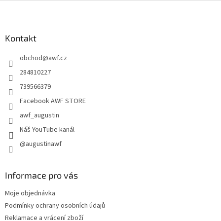
Z
á
p
a
Kontakt
t
obchod
@
awf.cz
í
284810227
739566379
Facebook AWF STORE
awf_augustin
Náš YouTube kanál
@augustinawf
Informace pro vás
Moje objednávka
Podmínky ochrany osobních údajů
Reklamace a vrácení zboží