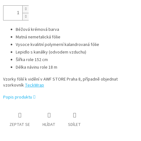
Béžová krémová barva
Matná nemetalická fólie
Vysoce kvalitní polymerní kalandrovaná fólie
Lepidlo s kanálky (odvodem vzduchu)
Šířka role 152 cm
Délka návinu role 18 m
Vzorky fólií k vidění v AWF STORE Praha 8, případně objednat
vzorkovník
TeckWrap
Popis produktu
ZEPTAT SE
HLÍDAT
SDÍLET