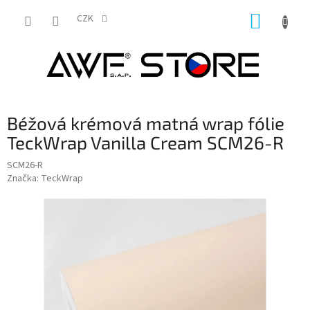
Přejít
NÁKUP
na
CZK
obsah
KOŠÍK
Béžová krémová matná wrap fólie
TeckWrap Vanilla Cream SCM26-R
SCM26-R
Značka:
TeckWrap