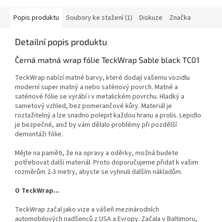
Popis produktu
Soubory ke stažení (1)
Diskuze
Značka
Detailní popis produktu
Černá matná wrap fólie TeckWrap Sable black TC01
TeckWrap nabízí matné barvy, které dodají vašemu vozidlu
moderní super matný a nebo saténový povrch.
Matné a
saténové fólie se vyrábí i v metalickém povrchu.
Hladký a
sametový vzhled, bez pomerančové kůry.
Materiál je
roztažitelný a lze snadno polepit každou hranu a prolis.
L
epidlo
je bezpečné, aniž by vám dělalo problémy při pozdělší
demontáži fólie.
Mějte na paměti, že na opravy a oděrky, možná budete
potřebovat další materiál.
Proto doporučujeme přidat k vašim
rozměrům 2-3 metry, abyste se vyhnuli dalším nákladům.
O TeckWrap...
TeckWrap začal jako vize a vášeň mezinárodních
automobilových nadšenců z USA a Evropy. Začala v Baltimoru,