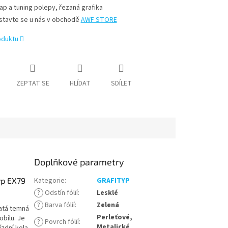
ap a tuning polepy, řezaná grafika
stavte se u nás v obchodě
AWF STORE
oduktu
ZEPTAT SE
HLÍDAT
SDÍLET
Doplňkové parametry
yp EX79
Kategorie
:
GRAFITYP
?
Odstín fólií
:
Lesklé
?
Barva fólií
:
Zelená
latá temná
Perleťové,
obilu. Je
?
Povrch fólií
:
Metalické