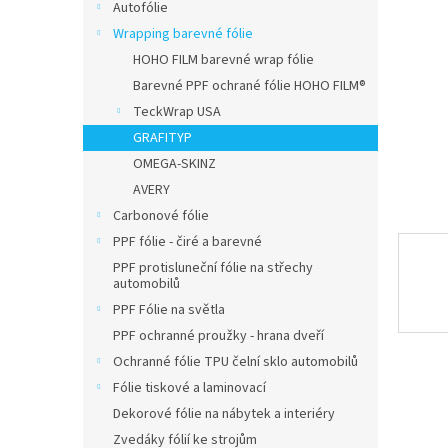
n
Autofólie
e
Wrapping barevné fólie
l
HOHO FILM barevné wrap fólie
Barevné PPF ochrané fólie HOHO FILM®
TeckWrap USA
GRAFITYP
OMEGA-SKINZ
AVERY
Carbonové fólie
PPF fólie - čiré a barevné
PPF protisluneční fólie na střechy
automobilů
PPF Fólie na světla
PPF ochranné proužky - hrana dveří
Ochranné fólie TPU čelní sklo automobilů
Fólie tiskové a laminovací
Dekorové fólie na nábytek a interiéry
Zvedáky fólií ke strojům