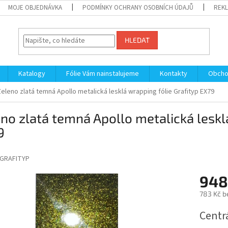
MOJE OBJEDNÁVKA
PODMÍNKY OCHRANY OSOBNÍCH ÚDAJŮ
REKL
HLEDAT
Katalogy
Fólie Vám nainstalujeme
Kontakty
Obcho
Zeleno zlatá temná Apollo metalická lesklá wrapping fólie Grafityp EX79
no zlatá temná Apollo metalická leskl
9
GRAFITYP
948
783 Kč b
Měrná
Centrá
cena: