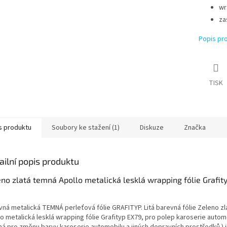
wr
za
Popis pr
TISK
s produktu
Soubory ke stažení (1)
Diskuze
Značka
ailní popis produktu
no zlatá temná Apollo metalická lesklá wrapping fólie Grafit
vná metalická TEMNÁ perleťová fólie GRAFITYP. Litá barevná fólie Zeleno z
o metalická lesklá wrapping fólie Grafityp EX79, pro polep karoserie autom