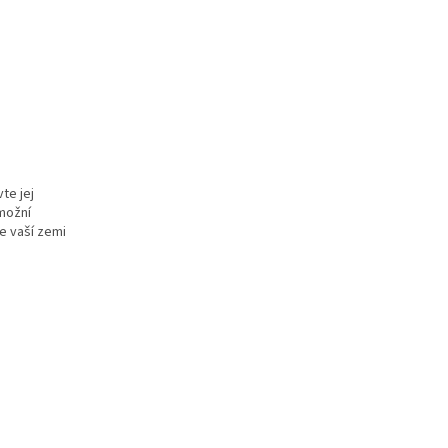
te jej
možní
ve vaší zemi