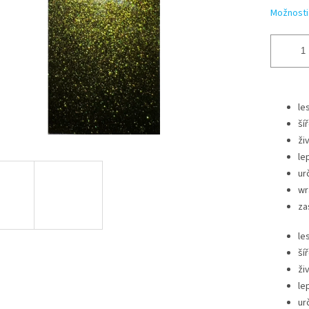
Možnosti
les
ší
ži
le
ur
wr
za
les
ší
ži
le
ur