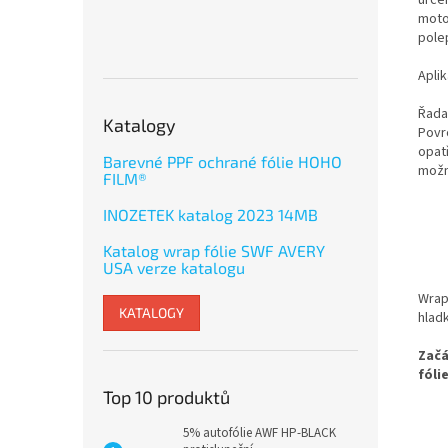
urče
moto
pole
Apli
Řada
Katalogy
Povrc
opat
Barevné PPF ochrané fólie HOHO
možn
FILM®
INOZETEK katalog 2023 14MB
Katalog wrap fólie SWF AVERY
USA verze katalogu
Wrap
KATALOGY
hladk
Začá
fóli
Top 10 produktů
5% autofólie AWF HP-BLACK