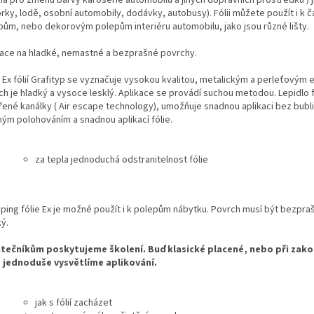
ná pro změnu barvy karoserie automobilu a jiných dopravních prostředků ) jí
rky, lodě, osobní automobily, dodávky, autobusy). Fólii můžete použít i k
pům, nebo dekorovým polepům interiéru automobilu, jako jsou různé lišty.
kace na hladké, nemastné a bezprašné povrchy.
 Ex fólií Grafityp se vyznačuje vysokou kvalitou, metalickým a perleťovým 
h je hladký a vysoce lesklý. Aplikace se provádí suchou metodou. Lepidlo f
řené kanálky ( Air escape technology), umožňuje snadnou aplikaci bez bubli
ým polohováním a snadnou aplikací fólie.
za tepla jednoduchá odstranitelnost fólie
ping fólie Ex je možné použít i k polepům nábytku. Povrch musí být bezpra
ý.
tečníkům poskytujeme školení. Buď klasické placené, nebo při zak
e jednoduše vysvětlíme aplikování.
jak s fólií zacházet