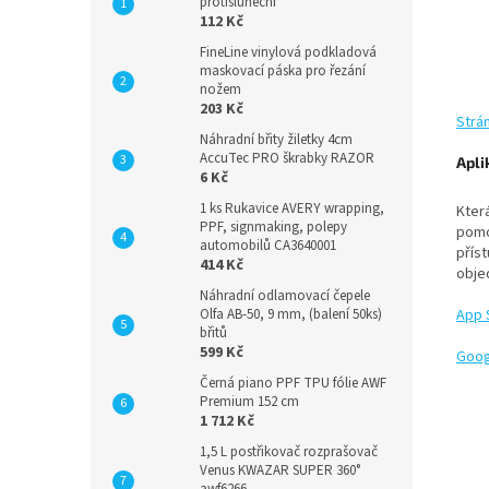
protisluneční
112 Kč
FineLine vinylová podkladová
maskovací páska pro řezání
nožem
203 Kč
Strá
Náhradní břity žiletky 4cm
AccuTec PRO škrabky RAZOR
Apli
6 Kč
1 ks Rukavice AVERY wrapping,
Která
PPF, signmaking, polepy
pomoc
automobilů CA3640001
příst
414 Kč
obje
Náhradní odlamovací čepele
Olfa AB-50, 9 mm, (balení 50ks)
App 
břitů
599 Kč
Goog
Černá piano PPF TPU fólie AWF
Premium 152 cm
1 712 Kč
1,5 L postřikovač rozprašovač
Venus KWAZAR SUPER 360°