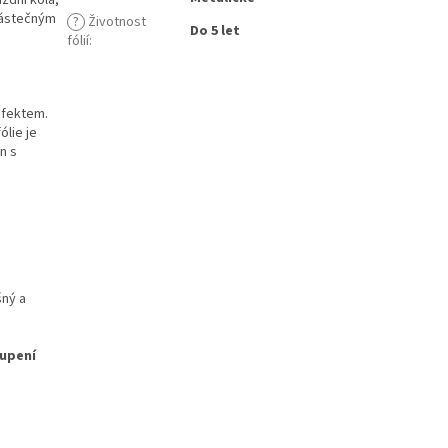
zdní kola,
 částečným
?
Životnost
Do 5 let
fólií
:
efektem.
ólie je
n s
šný a
oupení