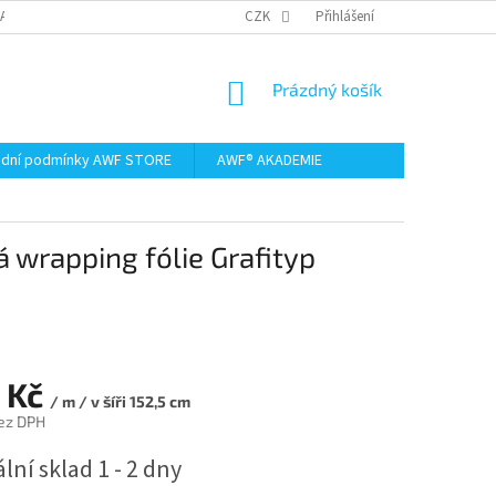
AMACE A VRÁCENÍ ZBOŽÍ
CZK
Přihlášení
NÁKUPNÍ
Prázdný košík
KOŠÍK
dní podmínky AWF STORE
AWF® AKADEMIE
á wrapping fólie Grafityp
 Kč
/ m / v šíři 152,5 cm
ez DPH
lní sklad 1 - 2 dny