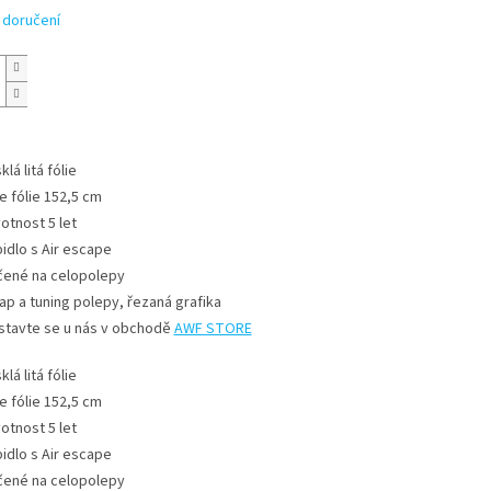
 doručení
klá litá fólie
ře fólie 152,5 cm
votnost 5 let
pidlo s Air escape
čené na celopolepy
ap a tuning polepy, řezaná grafika
stavte se u nás v obchodě
AWF STORE
klá litá fólie
ře fólie 152,5 cm
votnost 5 let
pidlo s Air escape
čené na celopolepy