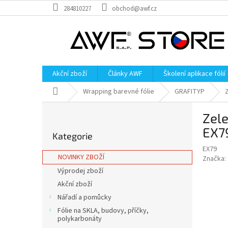
Přejít
284810227
obchod@awf.cz
na
obsah
Akční zboží
Články AWF
Školení aplikace fólií
Domů
Wrapping barevné fólie
GRAFITYP
P
Zele
o
Přeskočit
s
EX7
Kategorie
kategorie
t
EX79
r
NOVINKY ZBOŽÍ
Značka:
a
Výprodej zboží
n
Akční zboží
n
í
Nářadí a pomůcky
p
Fólie na SKLA, budovy, příčky,
a
polykarbonáty