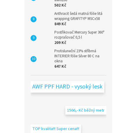
awf6266
502 Kč
Anthracit šedá matná fólie litá
wrapping GRAFITYP MSCx58
849 Kč
Postřikovač Mercury Super 360°
rozprašovač 0,5 l
209 Kč
Protisluneční 23% stříbrná
INTERIER fólie Silver 80 C na
okna
647 Kč
AWF PPF HARD - vysoký lesk
1566,- Kč běžný metr
TOP kvalita!!! Super cena!!!