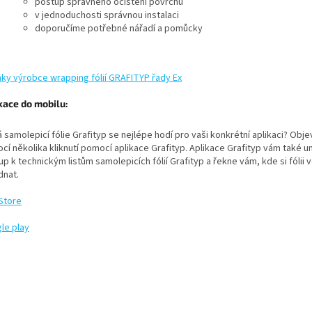
postup správného očistění povrchu
v jednoduchosti správnou instalaci
doporučíme potřebné nářadí a pomůcky
nky výrobce wrapping fólií GRAFITYP řady Ex
kace do mobilu:
 samolepicí fólie Grafityp se nejlépe hodí pro vaši konkrétní aplikaci?
Objev
í několika kliknutí pomocí aplikace Grafityp.
Aplikace Grafityp vám také u
up k technickým listům samolepicích fólií Grafityp a řekne vám, kde si fólii 
dnat.
Store
le play