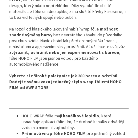
efekt
, wrap fólie HOHO FILM vám umožní vytvořit unikátní
design, který nikdo nepřehlédne. Díky vysoké flexibilitě
materiálu se fólie snadno aplikuje i na složité křivky karoserie, a
to bez viditelných spojů nebo bublin.
Na rozdíl od klasického lakování nabízí wrap fólie
možnost
snadné výměny barvy
bez nevratného zásahu do původního
povrchu vozidla. Navíc chrání lak před drobnými škrábanci,
nečistotami a agresivními vlivy prostředí. Ať už chcete svůj vůz
zvýraznit, ochránit nebo jen experimentovat s barvou
,
fólie HOHO FILM jsou jasnou volbou pro každého
automobilového nadšence.
Vyberte si z široké palety více jak 280 barev a odstínů.
Dodejte svému vozu jedinečný styl s wrap fóliemi HOHO
FILM od AWF STORE!
HOHO WRAP fólie mají
kanálkové lepidlo
, které
usnadňuje aplikaci fólie tím, že drobné kanálky odvádějí
vzduch a minimalizují bubliny.
Prémiová wrap fólie HOHO FILM
pro jedinečný vzhled