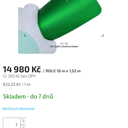
14 980 Kč
/ ROLE 18 m x 1,52 m
12 380 Kč bez DPH
Měrná
832,22 Kč / 1 m
cena:
Skladem - do 7 dnů
Možnosti doručení