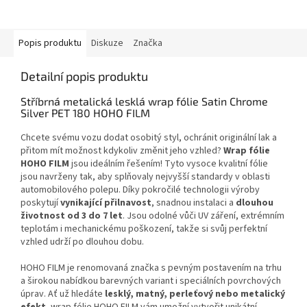
Popis produktu
Diskuze
Značka
Detailní popis produktu
Stříbrná metalická lesklá wrap fólie Satin Chrome
Silver PET 180 HOHO FILM
Chcete svému vozu dodat osobitý styl, ochránit originální lak a
přitom mít možnost kdykoliv změnit jeho vzhled?
Wrap fólie
HOHO FILM
jsou ideálním řešením! Tyto vysoce kvalitní fólie
jsou navrženy tak, aby splňovaly nejvyšší standardy v oblasti
automobilového polepu. Díky pokročilé technologii výroby
poskytují
vynikající přilnavost
, snadnou instalaci a
dlouhou
životnost od 3 do 7 let
. Jsou odolné vůči UV záření, extrémním
teplotám i mechanickému poškození, takže si svůj perfektní
vzhled udrží po dlouhou dobu.
HOHO FILM je renomovaná značka s pevným postavením na trhu
a širokou nabídkou barevných variant i speciálních povrchových
úprav. Ať už hledáte
lesklý, matný, perleťový nebo metalický