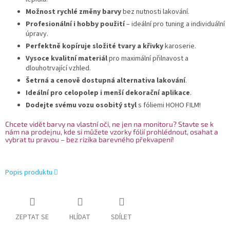
Možnost rychlé změny barvy
bez nutnosti lakování.
Profesionální i hobby použití
– ideální pro tuning a individuální
úpravy.
Perfektně kopíruje složité tvary a křivky
karoserie.
Vysoce kvalitní materiál
pro maximální přilnavost a
dlouhotrvající vzhled.
Šetrná a cenově dostupná alternativa lakování
.
Ideální pro celopolep i menší dekorační aplikace
.
Dodejte svému vozu osobitý styl
s fóliemi HOHO FILM!
Chcete vidět barvy na vlastní oči, ne jen na monitoru? Stavte se k
nám na prodejnu, kde si můžete vzorky fólií prohlédnout, osahat a
vybrat tu pravou – bez rizika barevného překvapení!
Popis produktu
ZEPTAT SE
HLÍDAT
SDÍLET