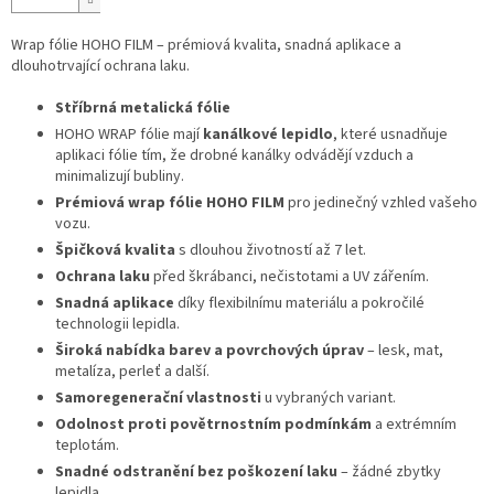
Wrap fólie HOHO FILM – prémiová kvalita, snadná aplikace a
dlouhotrvající ochrana laku.
Stříbrná metalická fólie
HOHO WRAP fólie mají
kanálkové lepidlo
, které usnadňuje
aplikaci fólie tím, že drobné kanálky odvádějí vzduch a
minimalizují bubliny.
Prémiová wrap fólie HOHO FILM
pro jedinečný vzhled vašeho
vozu.
Špičková kvalita
s dlouhou životností až 7 let.
Ochrana laku
před škrábanci, nečistotami a UV zářením.
Snadná aplikace
díky flexibilnímu materiálu a pokročilé
technologii lepidla.
Široká nabídka barev a povrchových úprav
– lesk, mat,
metalíza, perleť a další.
Samoregenerační vlastnosti
u vybraných variant.
Odolnost proti povětrnostním podmínkám
a extrémním
teplotám.
Snadné odstranění bez poškození laku
– žádné zbytky
lepidla.