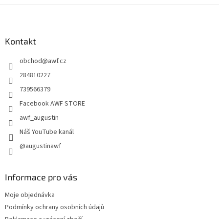
Z
á
p
a
Kontakt
t
obchod
@
awf.cz
í
284810227
739566379
Facebook AWF STORE
awf_augustin
Náš YouTube kanál
@augustinawf
Informace pro vás
Moje objednávka
Podmínky ochrany osobních údajů