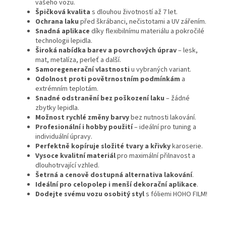
vašeho vozu.
Špičková kvalita
s dlouhou životností až 7 let.
Ochrana laku
před škrábanci, nečistotami a UV zářením.
Snadná aplikace
díky flexibilnímu materiálu a pokročilé
technologii lepidla.
Široká nabídka barev a povrchových úprav
– lesk,
mat, metalíza, perleť a další.
Samoregenerační vlastnosti
u vybraných variant.
Odolnost proti povětrnostním podmínkám
a
extrémním teplotám.
Snadné odstranění bez poškození laku
– žádné
zbytky lepidla.
Možnost rychlé změny barvy
bez nutnosti lakování.
Profesionální i hobby použití
– ideální pro tuning a
individuální úpravy.
Perfektně kopíruje složité tvary a křivky
karoserie.
Vysoce kvalitní materiál
pro maximální přilnavost a
dlouhotrvající vzhled.
Šetrná a cenově dostupná alternativa lakování
.
Ideální pro celopolep i menší dekorační aplikace
.
Dodejte svému vozu osobitý styl
s fóliemi HOHO FILM!