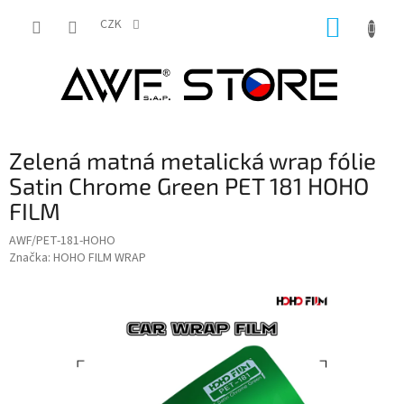
Přejít
NÁKUP
na
CZK
obsah
KOŠÍK
Zelená matná metalická wrap fólie
Satin Chrome Green PET 181 HOHO
FILM
AWF/PET-181-HOHO
Značka:
HOHO FILM WRAP