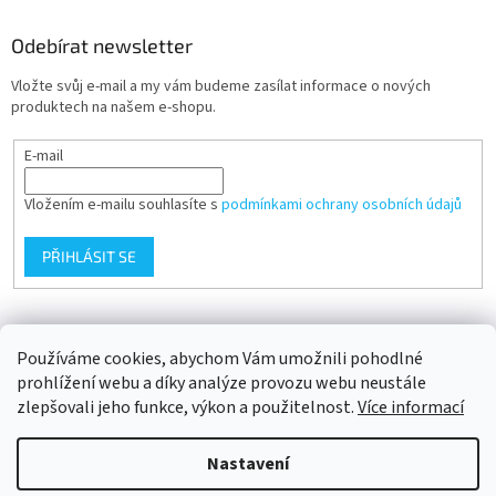
Odebírat newsletter
Vložte svůj e-mail a my vám budeme zasílat informace o nových
produktech na našem e-shopu.
E-mail
Vložením e-mailu souhlasíte s
podmínkami ochrany osobních údajů
PŘIHLÁSIT SE
Přijímáme online platby
Používáme cookies, abychom Vám umožnili pohodlné
prohlížení webu a díky analýze provozu webu neustále
zlepšovali jeho funkce, výkon a použitelnost.
Více informací
Nastavení
Vytvořil Shoptet