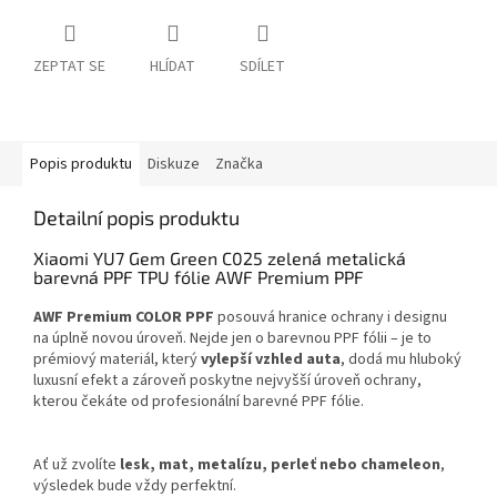
ZEPTAT SE
HLÍDAT
SDÍLET
Popis produktu
Diskuze
Značka
Detailní popis produktu
Xiaomi YU7 Gem Green C025 zelená metalická
barevná PPF TPU fólie AWF Premium PPF
AWF Premium COLOR PPF
posouvá hranice ochrany i designu
na úplně novou úroveň. Nejde jen o barevnou PPF fólii – je to
prémiový materiál, který
vylepší vzhled auta
, dodá mu hluboký
luxusní efekt a zároveň poskytne nejvyšší úroveň ochrany,
kterou čekáte od profesionální barevné PPF fólie.
Ať už zvolíte
lesk, mat, metalízu, perleť nebo chameleon
,
výsledek bude vždy perfektní.