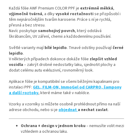
Každá fólie AWF Premium COLOR PPF je
extrémně měkká
,
výjimečně tvárná
, a díky
vysoké roztažnosti
se přizpůsobí i
těm nejnáročnějším tvarům karoserie. Práce s ní je rychlá,
přesná a bez stresu.
Navíc poskytuje
samohojivý povrch
, který odolává
škrábancům, UV záření, chemii a každodennímu používání.
Světlé varianty mají
bílé lepidlo
. Tmavé odstíny používají
černé
lepidlo
.
V některých případech dokonce dokáže fólie
zlepšit vzhled
vozidla
– zakrýt drobné nedostatky laku, sjednotit plochy a
dodat celému autu exkluzivní, rovnoměrný look.
Aplikace fólie je kompatibilní se všemi běžnými kapalinami pro
instalaci PPF:
GEL, FILM-ON, ImmoGel od CARPRO, šampony
a další roztoky
, které máme také v nabídce.
Vzorky a vzorníky si můžete osobně prohlédnout přímo na naší
adrese obchodu, nebo si je
objednat
a nechat zaslat
.
Ochrana + design v jednom kroku
– nemusíte volit mezi
vzhledem a ochranou laku.