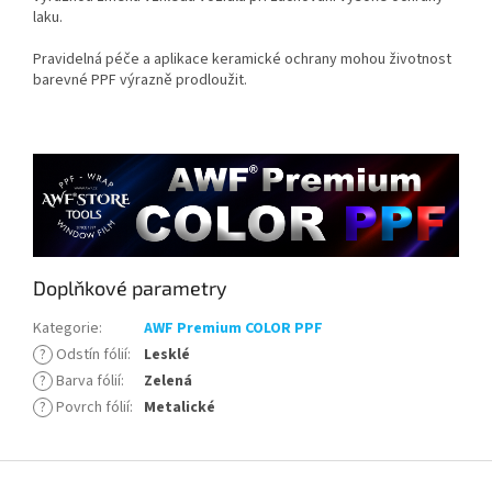
laku.
Pravidelná péče a aplikace keramické ochrany mohou životnost
barevné PPF výrazně prodloužit.
Doplňkové parametry
Kategorie
:
AWF Premium COLOR PPF
?
Odstín fólií
:
Lesklé
?
Barva fólií
:
Zelená
?
Povrch fólií
:
Metalické
Z