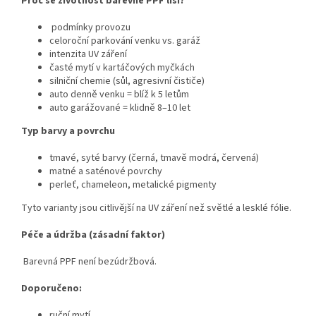
Proč se životnost barevné PPF liší?
podmínky provozu
celoroční parkování venku vs. garáž
intenzita UV záření
časté mytí v kartáčových myčkách
silniční chemie (sůl, agresivní čističe)
auto denně venku = blíž k 5 letům
auto garážované = klidně 8–10 let
Typ barvy a povrchu
tmavé, syté barvy (černá, tmavě modrá, červená)
matné a saténové povrchy
perleť, chameleon, metalické pigmenty
Tyto varianty jsou citlivější na UV záření než světlé a lesklé fólie.
Péče a údržba (zásadní faktor)
Barevná PPF není bezúdržbová.
Doporučeno:
ruční mytí