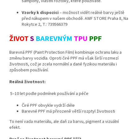
šampony, vlastní roztoky, které používáte.
Vzorky k dispozici
– možnost vidět reálné barvy ještě
před nákupem v našem obchodě. AWF STORE Praha 8, Na
Rokytce 2, T.: 739566379
ŽIVOT
S
BAREVNÝM
TPU
PPF
Barevná PPF (Paint Protection Film) kombinuje ochranu laku a
změnu barvy vozidla. Oproti čiré PPF má však širší rozmezí
životnosti, což je zcela normální a dané fyzikou materiálu i
způsobem používání.
Reálná životnost:
5–10 let podle podmínek používání a péče
Čiré PPF obvykle vydrží déle
Barevné PPF má přirozeně větší rozptyl životnosti
To není vada materiálu, ale daň za barvu, pigment a vizuální
efekt.