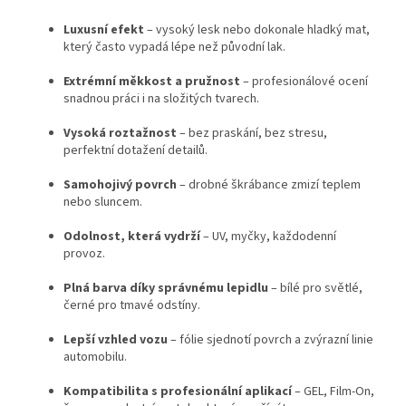
Luxusní efekt
– vysoký lesk nebo dokonale hladký mat,
který často vypadá lépe než původní lak.
Extrémní měkkost a pružnost
– profesionálové ocení
snadnou práci i na složitých tvarech.
Vysoká roztažnost
– bez praskání, bez stresu,
perfektní dotažení detailů.
Samohojivý povrch
– drobné škrábance zmizí teplem
nebo sluncem.
Odolnost, která vydrží
– UV, myčky, každodenní
provoz.
Plná barva díky správnému lepidlu
– bílé pro světlé,
černé pro tmavé odstíny.
Lepší vzhled vozu
– fólie sjednotí povrch a zvýrazní linie
automobilu.
Kompatibilita s profesionální aplikací
– GEL, Film-On,