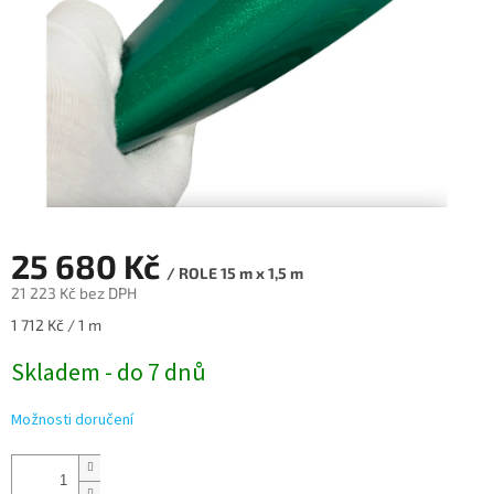
25 680 Kč
/ ROLE 15 m x 1,5 m
21 223 Kč bez DPH
Měrná
1 712 Kč / 1 m
cena:
Skladem - do 7 dnů
Možnosti doručení