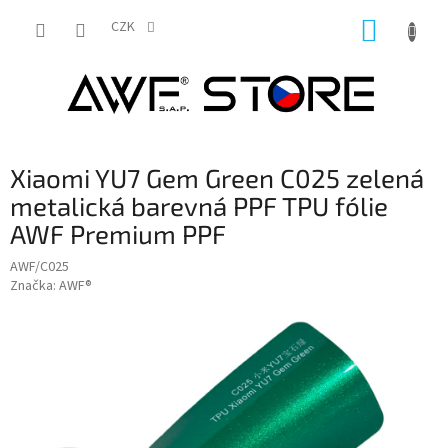
Přejít
NÁKUP
na
CZK
obsah
KOŠÍK
Xiaomi YU7 Gem Green C025 zelená
metalická barevná PPF TPU fólie
AWF Premium PPF
AWF/C025
Značka:
AWF®