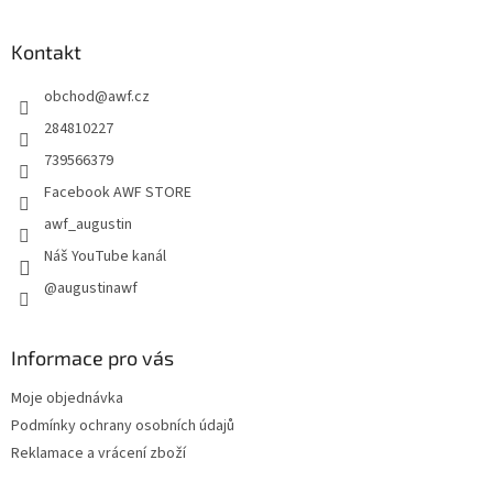
á
p
a
Kontakt
t
obchod
@
awf.cz
í
284810227
739566379
Facebook AWF STORE
awf_augustin
Náš YouTube kanál
@augustinawf
Informace pro vás
Moje objednávka
Podmínky ochrany osobních údajů
Reklamace a vrácení zboží