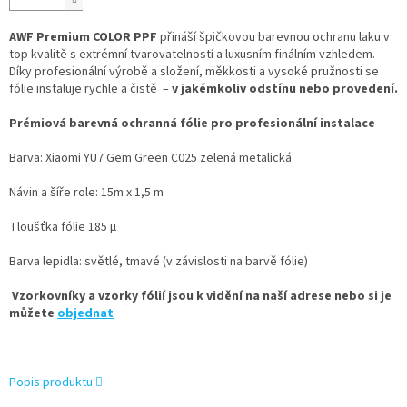
AWF Premium COLOR PPF
přináší špičkovou barevnou ochranu laku v
top kvalitě s extrémní tvarovatelností a luxusním finálním vzhledem.
Díky profesionální výrobě a složení, měkkosti a vysoké pružnosti se
fólie instaluje rychle a čistě –
v jakémkoliv odstínu nebo provedení.
Prémiová barevná ochranná fólie pro profesionální instalace
Barva: Xiaomi YU7 Gem Green C025 zelená metalická
Návin a šíře role: 15m x 1,5 m
Tloušťka fólie 185 µ
Barva lepidla: světlé, tmavé (v závislosti na barvě fólie)
Vzorkovníky a vzorky fólií jsou k vidění na naší adrese nebo si je
můžete
objednat
Popis produktu