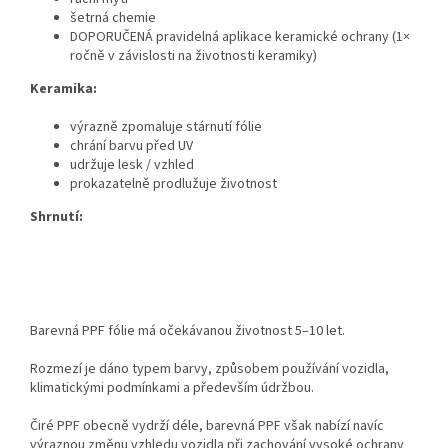
šetrná chemie
DOPORUČENÁ pravidelná aplikace keramické ochrany (1×
ročně v závislosti na životnosti keramiky)
Keramika:
výrazně zpomaluje stárnutí fólie
chrání barvu před UV
udržuje lesk / vzhled
prokazatelně prodlužuje životnost
Shrnutí:
Barevná PPF fólie má očekávanou životnost 5–10 let.
Rozmezí je dáno typem barvy, způsobem používání vozidla,
klimatickými podmínkami a především údržbou.
Čiré PPF obecně vydrží déle, barevná PPF však nabízí navíc
výraznou změnu vzhledu vozidla při zachování vysoké ochrany