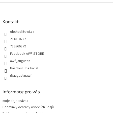
Z
á
p
a
Kontakt
t
obchod
@
awf.cz
í
284810227
739566379
Facebook AWF STORE
awf_augustin
Náš YouTube kanál
@augustinawf
Informace pro vás
Moje objednávka
Podmínky ochrany osobních údajů