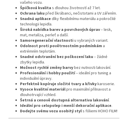
vašeho vozu.
Špičková kvalita
s dlouhou životností až 7 let.
Ochrana laku
před škrábanci, nečistotami a UV zářením.
Snadná aplikace
díky flexibilnímu materiálu a pokročilé
technologii lepidla.
Široká nabídka barev a povrchových úprav
– lesk,
mat, metalíza, perleť a další.
Samoregenerační vlastnosti
u vybraných variant.
Odolnost proti povětrnostním podmínkám
a
extrémním teplotám.
Snadné odstranění bez poškození laku
– žádné
zbytky lepidla.
Možnost rychlé změny barvy
bez nutnosti lakování.
Profesionální i hobby použití
– ideální pro tuning a
individuální úpravy.
Perfektně kopíruje složité tvary a křivky
karoserie.
Vysoce kvalitní materiál
pro maximální přilnavost a
dlouhotrvající vzhled.
Šetrná a cenově dostupná alternativa lakování
.
Ideální pro celopolep i menší dekorační aplikace
.
Dodejte svému vozu osobitý styl
s fóliemi HOHO FILM!