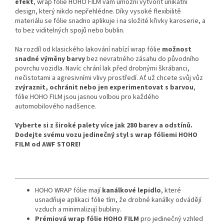
efekt
, wrap fólie HOHO FILM vám umožní vytvořit unikátní
design, který nikdo nepřehlédne. Díky vysoké flexibilitě
materiálu se fólie snadno aplikuje i na složité křivky karoserie, a
to bez viditelných spojů nebo bublin.
Na rozdíl od klasického lakování nabízí wrap fólie
možnost
snadné výměny barvy
bez nevratného zásahu do původního
povrchu vozidla. Navíc chrání lak před drobnými škrábanci,
nečistotami a agresivními vlivy prostředí. Ať už chcete svůj vůz
zvýraznit, ochránit nebo jen experimentovat s barvou
,
fólie HOHO FILM jsou jasnou volbou pro každého
automobilového nadšence.
Vyberte si z široké palety více jak 280 barev a odstínů.
Dodejte svému vozu jedinečný styl s wrap fóliemi HOHO
FILM od AWF STORE!
HOHO WRAP fólie mají
kanálkové lepidlo
, které
usnadňuje aplikaci fólie tím, že drobné kanálky odvádějí
vzduch a minimalizují bubliny.
Prémiová wrap fólie HOHO FILM
pro jedinečný vzhled