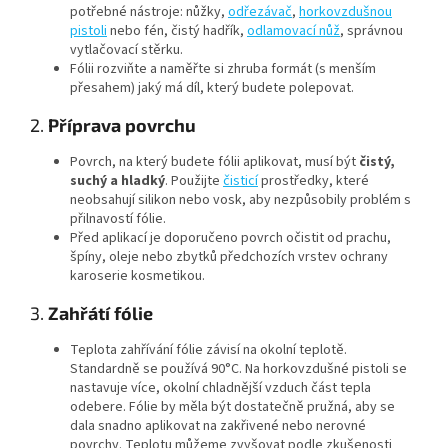
potřebné nástroje: nůžky,
odřezávač
,
horkovzdušnou
pistoli
nebo fén, čistý hadřík,
odlamovací nůž
, správnou
vytlačovací stěrku.
Fólii rozviňte a naměřte si zhruba formát (s menším
přesahem) jaký má díl, který budete polepovat.
2.
Příprava povrchu
Povrch, na který budete fólii aplikovat, musí být
čistý,
suchý a hladký
. Použijte
čisticí
prostředky, které
neobsahují silikon nebo vosk, aby nezpůsobily problém s
přilnavostí fólie.
Před aplikací je doporučeno povrch očistit od prachu,
špíny, oleje nebo zbytků předchozích vrstev ochrany
karoserie kosmetikou.
3.
Zahřátí fólie
Teplota zahřívání fólie závisí na okolní teplotě.
Standardně se používá 90°C. Na horkovzdušné pistoli se
nastavuje více, okolní chladnější vzduch část tepla
odebere. Fólie by měla být dostatečně pružná, aby se
dala snadno aplikovat na zakřivené nebo nerovné
povrchy. Teplotu můžeme zvyšovat podle zkušenosti