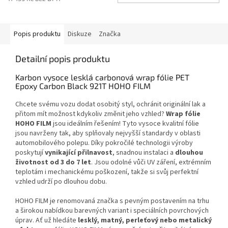
Popis produktu
Diskuze
Značka
Detailní popis produktu
Karbon vysoce lesklá carbonová wrap fólie PET
Epoxy Carbon Black 921T HOHO FILM
Chcete svému vozu dodat osobitý styl, ochránit originální lak a
přitom mít možnost kdykoliv změnit jeho vzhled?
Wrap fólie
HOHO FILM
jsou ideálním řešením! Tyto vysoce kvalitní fólie
jsou navrženy tak, aby splňovaly nejvyšší standardy v oblasti
automobilového polepu. Díky pokročilé technologii výroby
poskytují
vynikající přilnavost
, snadnou instalaci a
dlouhou
životnost od 3 do 7 let
. Jsou odolné vůči UV záření, extrémním
teplotám i mechanickému poškození, takže si svůj perfektní
vzhled udrží po dlouhou dobu.
HOHO FILM je renomovaná značka s pevným postavením na trhu
a širokou nabídkou barevných variant i speciálních povrchových
úprav. Ať už hledáte
lesklý, matný, perleťový nebo metalický