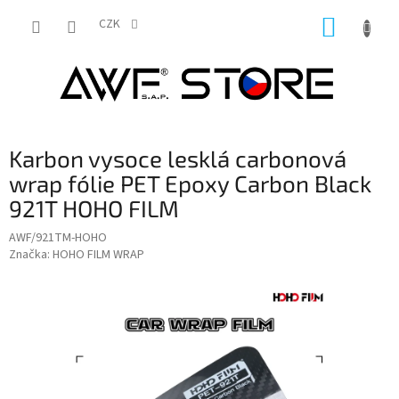
Přejít
NÁKUP
na
CZK
obsah
KOŠÍK
Karbon vysoce lesklá carbonová
wrap fólie PET Epoxy Carbon Black
921T HOHO FILM
AWF/921TM-HOHO
Značka:
HOHO FILM WRAP