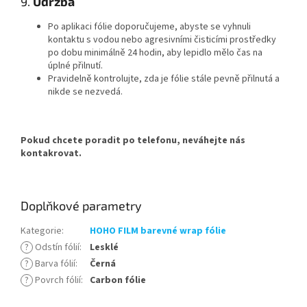
9.
Údržba
Po aplikaci fólie doporučujeme, abyste se vyhnuli
kontaktu s vodou nebo agresivními čisticími prostředky
po dobu minimálně 24 hodin, aby lepidlo mělo čas na
úplné přilnutí.
Pravidelně kontrolujte, zda je fólie stále pevně přilnutá a
nikde se nezvedá.
Pokud chcete poradit po telefonu, neváhejte nás
kontakrovat.
Doplňkové parametry
Kategorie
:
HOHO FILM barevné wrap fólie
?
Odstín fólií
:
Lesklé
?
Barva fólií
:
Černá
?
Povrch fólií
:
Carbon fólie