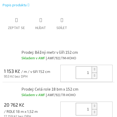
Popis produktu
ZEPTAT SE
HLÍDAT
SDÍLET
Prodej: Běžný metr v šíři 152 cm
Skladem v AWF
| AWF/921TM-HOHO
1 153 Kč
/ m / v šíři 152 cm
953 Kč bez DPH
Prodej: Celá role 18 bm x 152 cm
Skladem v AWF
| AWF/921TR-HOHO
20 762 Kč
/ ROLE 18 m x 1,52 m
17 159 Kč bez DPH