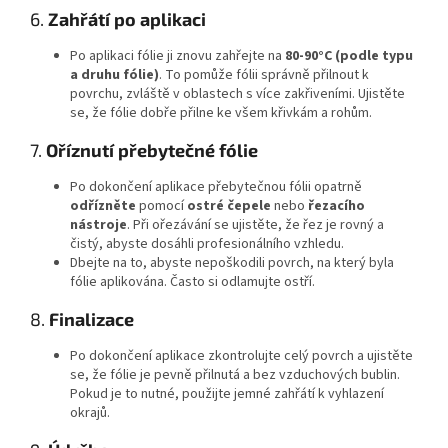
6.
Zahřátí po aplikaci
Po aplikaci fólie ji znovu zahřejte na
80-90°C (podle typu
a druhu fólie)
. To pomůže fólii správně přilnout k
povrchu, zvláště v oblastech s více zakřiveními. Ujistěte
se, že fólie dobře přilne ke všem křivkám a rohům.
7.
Oříznutí přebytečné fólie
Po dokončení aplikace přebytečnou fólii opatrně
odřízněte
pomocí
ostré čepele
nebo
řezacího
nástroje
. Při ořezávání se ujistěte, že řez je rovný a
čistý, abyste dosáhli profesionálního vzhledu.
Dbejte na to, abyste nepoškodili povrch, na který byla
fólie aplikována. Často si odlamujte ostří.
8.
Finalizace
Po dokončení aplikace zkontrolujte celý povrch a ujistěte
se, že fólie je pevně přilnutá a bez vzduchových bublin.
Pokud je to nutné, použijte jemné zahřátí k vyhlazení
okrajů.