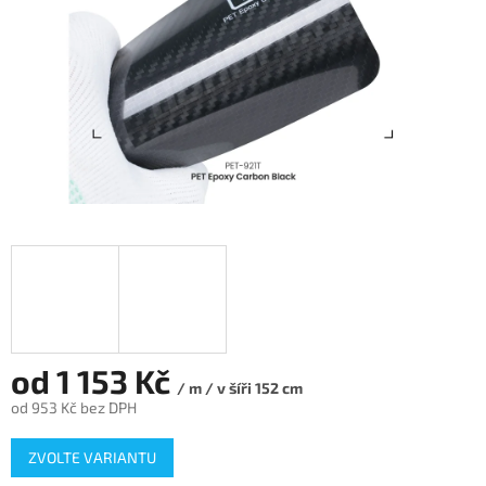
od
1 153 Kč
/ m / v šíři 152 cm
od
953 Kč
bez DPH
Měrná
ZVOLTE VARIANTU
cena: