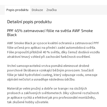
Popis produktu
Diskuze
Značka
Detailní popis produktu
PPF 45% zatmavovací fólie na světla AWF Smoke
Black
AWF Smoke Black je vysoce kvalitní ochranná a zatmavovací PPF
fólie určená pro aplikaci na přední i zadní automobilová světla.
Fólie propouští přibližně 40 % světla, díky čemuž dodává vozidlu
atraktivní tmavý vzhled při zachování funkčnosti osvětlení.
Vrchní samoopravitelná vrstva pomáhá eliminovat drobné
povrchové škrábance vznikající běžným provozem. Součástí
fólie je také hydrofobní coating, který odpuzuje vodu, omezuje
ulpívání nečistot a usnadňuje následnou údržbu.
Materiál je velmi pružný a dobře se tvaruje i na složitých
prolisech a zakřivených světlometech. Díky výborné roztažnosti
je aplikace rychlá a efektivní jak pro profesionální montážníky,
tak zkušené hobby uživatele.