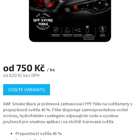
od
750 Kč
/ ks
od
620 Kč
bez DPH
Měrná
ZVOLTE VARIANTU
cena:
AWF Smoke Black je prémiová zatmavovací PPF fólie na světlomety s
propustností světla 40 %. Fólie disponuje samoopravitelnou vrchní
vrstvou, hydrofobním coatingem odpuzujícím vodu a vysokou
pružností pro snadnou aplikaci i na složitě tvarovaná světla.
Propustnost světla 45 %