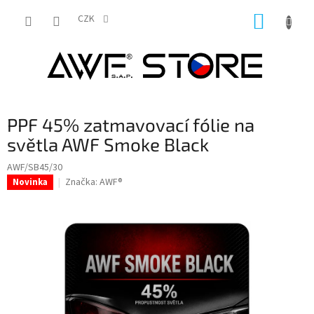
Přejít
NÁKUP
na
CZK
obsah
KOŠÍK
PPF 45% zatmavovací fólie na
světla AWF Smoke Black
AWF/SB45/30
Značka:
AWF®
Novinka