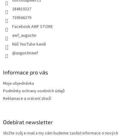
obchod
@
awf.cz
í
284810227
739566379
Facebook AWF STORE
awf_augustin
Náš YouTube kanál
@augustinawf
Informace pro vás
Moje objednávka
Podmínky ochrany osobních údajů
Reklamace a vrácení zboží
Odebírat newsletter
Vložte svůj e-mail a my vám budeme zasílat informace o nových