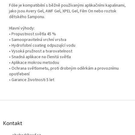
Fólie je kompatibilní s běžně používanými aplikačními kapalinami,
jako jsou Avery Gel, AWF Gel, XPEL Gel, Film On nebo roztok
dětského šamponu.
Hlavní výhody:
• Propustnost světla 45 %
• Samoopravitelná vrchní vrstva
• Hydrofobní coating odpuzující vodu
• Vysoká pružnost a tvarovatelnost
• Snadná aplikace na členitá světla
• Aplikace mokrou metodou
• Ochrana světlometu,
proti drobným oděrkám a provoznímu
opotřebení
• Garance životnosti 5 let
Z
á
p
a
Kontakt
t