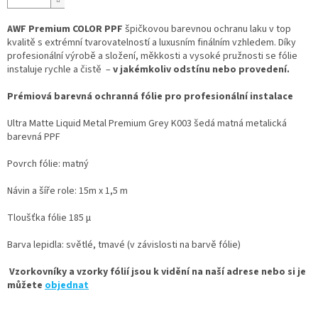
AWF Premium COLOR PPF
špičkovou barevnou ochranu laku v top
kvalitě s extrémní tvarovatelností a luxusním finálním vzhledem. Díky
profesionální výrobě a složení, měkkosti a vysoké pružnosti se fólie
instaluje rychle a čistě –
v jakémkoliv odstínu nebo provedení.
Prémiová barevná ochranná fólie pro profesionální instalace
Ultra Matte Liquid Metal Premium Grey K003 šedá matná metalická
barevná PPF
Povrch fólie: matný
Návin a šíře role: 15m x 1,5 m
Tloušťka fólie 185 µ
Barva lepidla: světlé, tmavé (v závislosti na barvě fólie)
Vzorkovníky a vzorky fólií jsou k vidění na naší adrese nebo si je
můžete
objednat