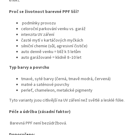
efekt.
Proč se životnost barevné PPF liší?
podmínky provozu
celoroční parkování venku vs. garáž
intenzita UV záření
časté mytí v kartáčových myčkách
silniční chemie (sůl, agresivní čističe)
auto denně venku = blíž k 5 letům
auto garážované = klidně 8–10 let
Typ barvy a povrchu
tmavé, syté barvy (černá, tmavě modrá, červená)
matné a saténové povrchy
perleť, chameleon, metalické pigmenty
Tyto varianty jsou citlivější na UV záření než světlé a lesklé fólie.
Péče a údržba (zásadní faktor)
Barevná PPF není bezúdržbová.
Doporučeno: