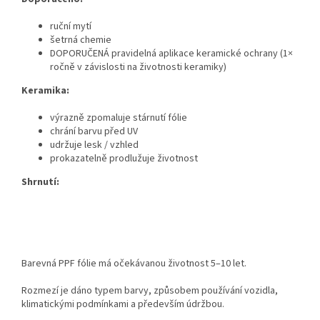
ruční mytí
šetrná chemie
DOPORUČENÁ pravidelná aplikace keramické ochrany (1×
ročně v závislosti na životnosti keramiky)
Keramika:
výrazně zpomaluje stárnutí fólie
chrání barvu před UV
udržuje lesk / vzhled
prokazatelně prodlužuje životnost
Shrnutí:
Barevná PPF fólie má očekávanou životnost 5–10 let.
Rozmezí je dáno typem barvy, způsobem používání vozidla,
klimatickými podmínkami a především údržbou.