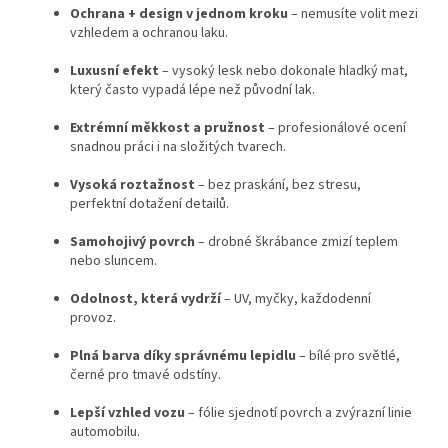
Ochrana + design v jednom kroku
– nemusíte volit mezi
vzhledem a ochranou laku.
Luxusní efekt
– vysoký lesk nebo dokonale hladký mat,
který často vypadá lépe než původní lak.
Extrémní měkkost a pružnost
– profesionálové ocení
snadnou práci i na složitých tvarech.
Vysoká roztažnost
– bez praskání, bez stresu,
perfektní dotažení detailů.
Samohojivý povrch
– drobné škrábance zmizí teplem
nebo sluncem.
Odolnost, která vydrží
– UV, myčky, každodenní
provoz.
Plná barva díky správnému lepidlu
– bílé pro světlé,
černé pro tmavé odstíny.
Lepší vzhled vozu
– fólie sjednotí povrch a zvýrazní linie
automobilu.