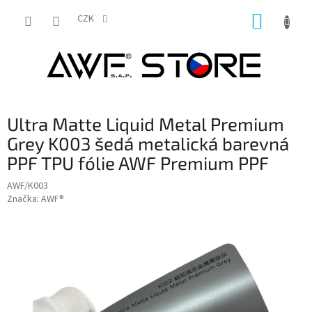
Přejít
NÁKUP
na
CZK
obsah
KOŠÍK
Ultra Matte Liquid Metal Premium
Grey K003 šedá metalická barevná
PPF TPU fólie AWF Premium PPF
AWF/K003
Značka:
AWF®