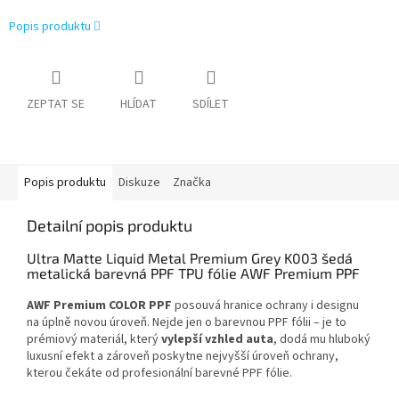
Popis produktu
ZEPTAT SE
HLÍDAT
SDÍLET
Popis produktu
Diskuze
Značka
Detailní popis produktu
Ultra Matte Liquid Metal Premium Grey K003 šedá
metalická barevná PPF TPU fólie AWF Premium PPF
AWF Premium COLOR PPF
posouvá hranice ochrany i designu
na úplně novou úroveň. Nejde jen o barevnou PPF fólii – je to
prémiový materiál, který
vylepší vzhled auta
, dodá mu hluboký
luxusní efekt a zároveň poskytne nejvyšší úroveň ochrany,
kterou čekáte od profesionální barevné PPF fólie.