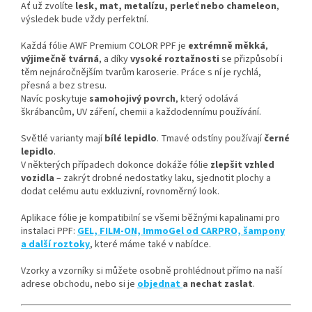
Ať už zvolíte
lesk, mat, metalízu, perleť nebo chameleon
,
výsledek bude vždy perfektní.
Každá fólie AWF Premium COLOR PPF je
extrémně měkká
,
výjimečně tvárná
, a díky
vysoké roztažnosti
se přizpůsobí i
těm nejnáročnějším tvarům karoserie. Práce s ní je rychlá,
přesná a bez stresu.
Navíc poskytuje
samohojivý povrch
, který odolává
škrábancům, UV záření, chemii a každodennímu používání.
Světlé varianty mají
bílé lepidlo
. Tmavé odstíny používají
černé
lepidlo
.
V některých případech dokonce dokáže fólie
zlepšit vzhled
vozidla
– zakrýt drobné nedostatky laku, sjednotit plochy a
dodat celému autu exkluzivní, rovnoměrný look.
Aplikace fólie je kompatibilní se všemi běžnými kapalinami pro
instalaci PPF:
GEL, FILM-ON, ImmoGel od CARPRO, šampony
a další roztoky
, které máme také v nabídce.
Vzorky a vzorníky si můžete osobně prohlédnout přímo na naší
adrese obchodu, nebo si je
objednat
a nechat zaslat
.