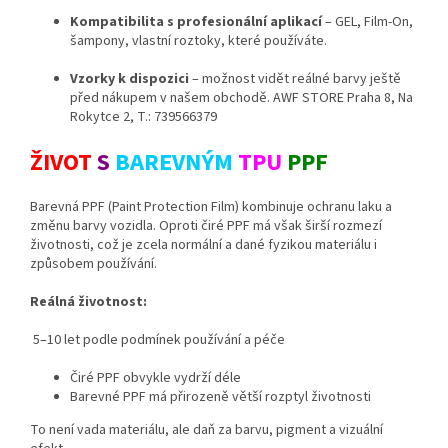
Kompatibilita s profesionální aplikací
– GEL, Film-On,
šampony, vlastní roztoky, které používáte.
Vzorky k dispozici
– možnost vidět reálné barvy ještě
před nákupem v našem obchodě. AWF STORE Praha 8, Na
Rokytce 2, T.: 739566379
ŽIVOT
S
BAREVNÝM
TPU
PPF
Barevná PPF (Paint Protection Film) kombinuje ochranu laku a
změnu barvy vozidla. Oproti čiré PPF má však širší rozmezí
životnosti, což je zcela normální a dané fyzikou materiálu i
způsobem používání.
Reálná životnost:
5–10 let podle podmínek používání a péče
Čiré PPF obvykle vydrží déle
Barevné PPF má přirozeně větší rozptyl životnosti
To není vada materiálu, ale daň za barvu, pigment a vizuální