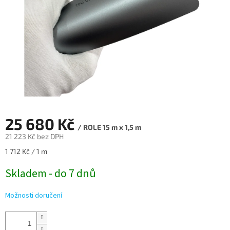
25 680 Kč
/ ROLE 15 m x 1,5 m
21 223 Kč bez DPH
Měrná
1 712 Kč / 1 m
cena:
Skladem - do 7 dnů
Možnosti doručení