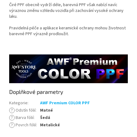
Čiré PPF obecně vydrží déle, barevná PPF však nabízí navíc
výraznou změnu vzhledu vozidla při zachování vysoké ochrany
laku.
Pravidelná péče a aplikace keramické ochrany mohou životnost
barevné PPF výrazně prodloužit.
Doplňkové parametry
Kategorie
:
AWF Premium COLOR PPF
?
Odstín fólií
:
Matné
?
Barva fólií
:
Šedá
?
Povrch fólií
:
Metalické