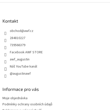
Z
á
p
a
Kontakt
t
obchod
@
awf.cz
í
284810227
739566379
Facebook AWF STORE
awf_augustin
Náš YouTube kanál
@augustinawf
Informace pro vás
Moje objednávka
Podmínky ochrany osobních údajů