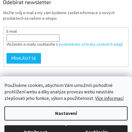
Odebírat newsletter
Vložte svůj e-mail a my vám budeme zasílat informace o nových
produktech na našem e-shopu.
E-mail
Vložením e-mailu souhlasíte s
podmínkami ochrany osobních údajů
PŘIHLÁSIT SE
Přijímáme online platby
Používáme cookies, abychom Vám umožnili pohodlné
prohlížení webu a díky analýze provozu webu neustále
zlepšovali jeho funkce, výkon a použitelnost.
Více informací
Nastavení
Vytvořil Shoptet