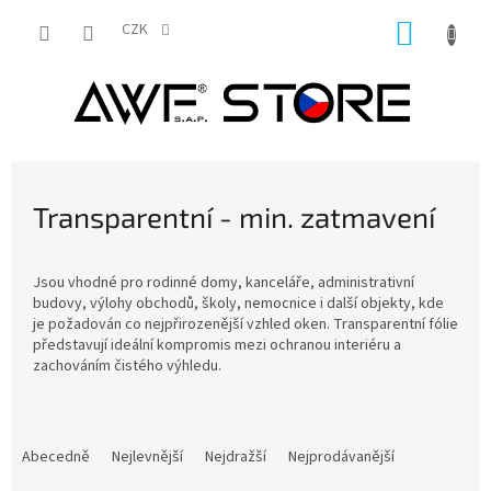
Přejít
NÁKUP
na
CZK
obsah
KOŠÍK
Transparentní - min. zatmavení
Jsou vhodné pro rodinné domy, kanceláře, administrativní
budovy, výlohy obchodů, školy, nemocnice i další objekty, kde
je požadován co nejpřirozenější vzhled oken. Transparentní fólie
představují ideální kompromis mezi ochranou interiéru a
zachováním čistého výhledu.
Ř
a
Abecedně
Nejlevnější
Nejdražší
Nejprodávanější
z