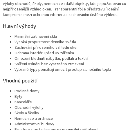
y
výlohy obchodů, školy, nemocnice i další objekty, kde je požadován co
v
nejpřirozenější vzhled oken. Transparentní fólie představují ideální
ý
kompromis mezi ochranou interiéru a zachováním čistého výhledu.
p
i
Hlavní výhody
s
u
Minimální zatmavení skla
Vysoká propustnost denního světla
Zachování přirozeného vzhledu oken
Ochrana interiéru před UV zářením
Omezení blednutí nábytku, podlah a textilií
Snížení oslnění bez výrazného ztmavení
Vybrané typy pomáhají omezit prostup slunečního tepla
Vhodné použití
Rodinné domy
Byty
Kanceláře
Obchodní výlohy
Školy a školky
Nemocnice a ordinace
Administrativní budovy
Prostory s požadavkem na maximální světelnost