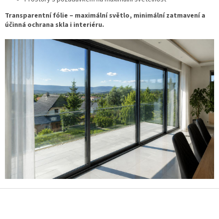
Transparentní fólie – maximální světlo, minimální zatmavení a
účinná ochrana skla i interiéru.
Z
á
p