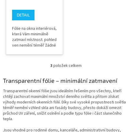
DETAIL
Fólie na okna interiérová,
která Vám minimálně
zatmaví místnost. pohled
ven nemění téměř žádné
zabarvení fólie
propustnost světla 68%
absorpce 36% odražená
3
položek celkem
sluneční energie 59%
O
Barva zvenku : LIGHT
v
CHAMPAGNE TLOUŠŤKA:
l
Transparentní fólie – minimální zatmavení
55 micronů Záruka
á
výrobce 10 let
d
Transparentní okenní fólie jsou ideálním řešením pro všechny, kteří
a
chtějí zachovat maximální množství denního světla a přitom získat
c
výhody moderních okenních fólií. Díky své vysoké propustnosti světla
í
téměř nemění vzhled skla ani fasády budovy, přesto dokáží omezit
p
průchod UV záření, snížit oslnění a podle typu fólie i část slunečního
r
tepla.
v
k
Jsou vhodné pro rodinné domy, kanceláře, administrativní budovy,