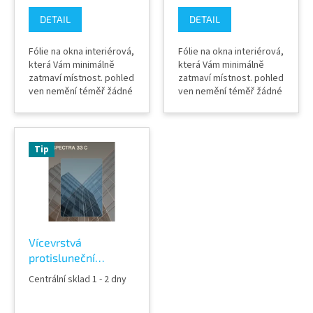
DETAIL
DETAIL
Fólie na okna interiérová,
Fólie na okna interiérová,
která Vám minimálně
která Vám minimálně
zatmaví místnost. pohled
zatmaví místnost. pohled
ven nemění téměř žádné
ven nemění téměř žádné
zabarvení fólie
zabarvení fólie
propustnost světla 68%
propustnost světla 70%
absorpce 41% odražená
absorpce 28% odražená
sluneční energie 40%
sluneční energie 32%
Tip
Barva zvenku : světlá
Barva zvenku : světlá
neutrální TLOUŠŤKA: 55
neutrální TLOUŠŤKA: 55
micronů Záruka výrobce
micronů Záruka výrobce
10 let
10 let
Vícevrstvá
protisluneční
INTERIÉROVÁ okenní
Centrální sklad 1 - 2 dny
fólie SOLAR SCREEN
SPECTRA 33 C