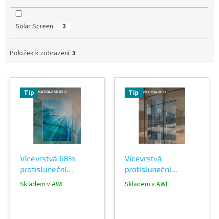
Solar Screen
3
Položek k zobrazení:
3
V
ý
Tip
Tip
p
i
s
p
r
o
Vícevrstvá 68%
Vícevrstvá
d
protisluneční
protisluneční
u
INTERIÉROVÁ okenní
INTERIÉROVÁ okenní
k
Skladem v AWF
Skladem v AWF
fólie SOLAR SCREEN
fólie SOLAR SCREEN
t
Multiglass 66C
SPECTRA 30 C
ů