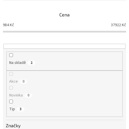
e
n
Cena
í
p
984
Kč
37922
Kč
r
o
d
u
k
t
Na skladě
2
ů
Akce
0
Novinka
0
Tip
3
Značky