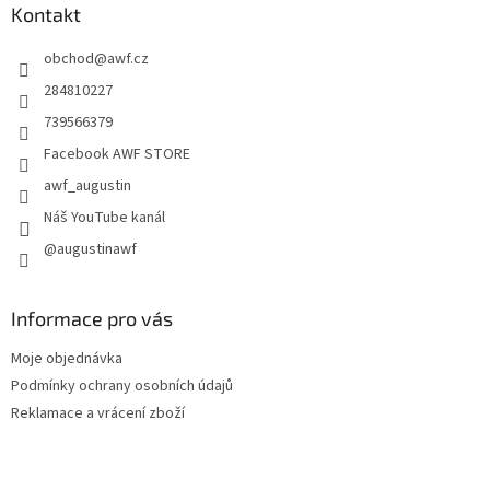
a
Kontakt
t
obchod
@
awf.cz
í
284810227
739566379
Facebook AWF STORE
awf_augustin
Náš YouTube kanál
@augustinawf
Informace pro vás
Moje objednávka
Podmínky ochrany osobních údajů
Reklamace a vrácení zboží