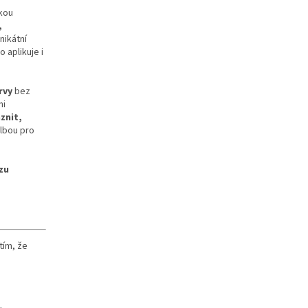
kou
,
nikátní
 aplikuje i
rvy
bez
mi
znit,
olbou pro
zu
 tím, že