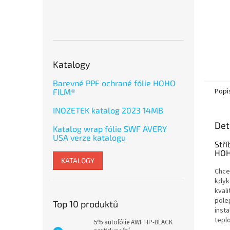
Katalogy
Barevné PPF ochrané fólie HOHO
Popi
FILM®
INOZETEK katalog 2023 14MB
Det
Katalog wrap fólie SWF AVERY
USA verze katalogu
Stří
HOH
KATALOGY
Chce
kdyk
kvali
pole
Top 10 produktů
insta
tepl
5% autofólie AWF HP-BLACK