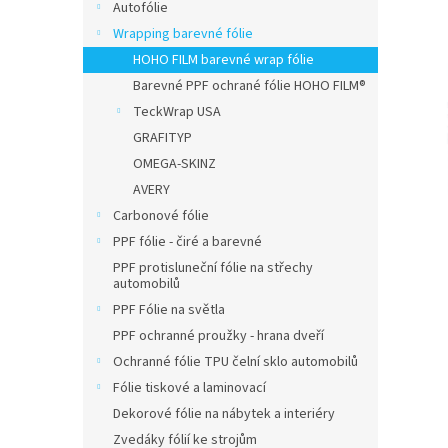
n
Autofólie
e
Wrapping barevné fólie
l
HOHO FILM barevné wrap fólie
Barevné PPF ochrané fólie HOHO FILM®
TeckWrap USA
GRAFITYP
OMEGA-SKINZ
AVERY
Carbonové fólie
PPF fólie - čiré a barevné
PPF protisluneční fólie na střechy
automobilů
PPF Fólie na světla
PPF ochranné proužky - hrana dveří
Ochranné fólie TPU čelní sklo automobilů
Fólie tiskové a laminovací
Dekorové fólie na nábytek a interiéry
Zvedáky fólií ke strojům