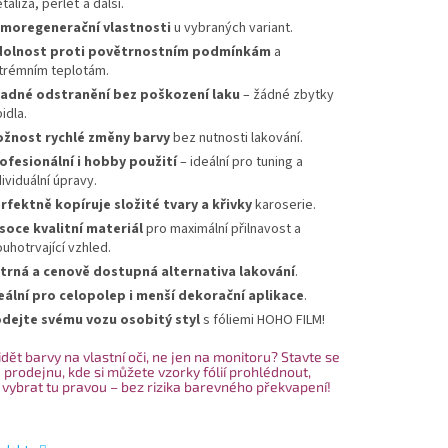
talíza, perleť a další.
moregenerační vlastnosti
u vybraných variant.
olnost proti povětrnostním podmínkám
a
trémním teplotám.
adné odstranění bez poškození laku
– žádné zbytky
idla.
žnost rychlé změny barvy
bez nutnosti lakování.
ofesionální i hobby použití
– ideální pro tuning a
dividuální úpravy.
rfektně kopíruje složité tvary a křivky
karoserie.
soce kvalitní materiál
pro maximální přilnavost a
ouhotrvající vzhled.
trná a cenově dostupná alternativa lakování
.
eální pro celopolep i menší dekorační aplikace
.
dejte svému vozu osobitý styl
s fóliemi HOHO FILM!
dět barvy na vlastní oči, ne jen na monitoru? Stavte se
 prodejnu, kde si můžete vzorky fólií prohlédnout,
 vybrat tu pravou – bez rizika barevného překvapení!