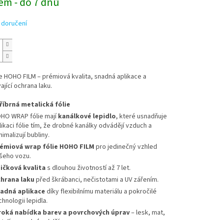
em - do 7 dnů
 doručení
e HOHO FILM – prémiová kvalita, snadná aplikace a
ající ochrana laku.
říbrná metalická fólie
HO WRAP fólie mají
kanálkové lepidlo
, které usnadňuje
likaci fólie tím, že drobné kanálky odvádějí vzduch a
nimalizují bubliny.
émiová wrap fólie HOHO FILM
pro jedinečný vzhled
šeho vozu.
ičková kvalita
s dlouhou životností až 7 let.
hrana laku
před škrábanci, nečistotami a UV zářením.
adná aplikace
díky flexibilnímu materiálu a pokročilé
chnologii lepidla.
roká nabídka barev a povrchových úprav
– lesk, mat,