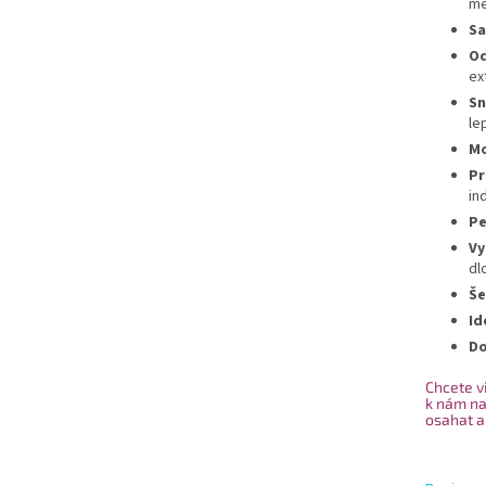
me
Sa
Od
ex
Sn
lep
Mo
Pr
in
Pe
Vy
dl
Še
Id
Do
Chcete vi
k nám na
osahat a