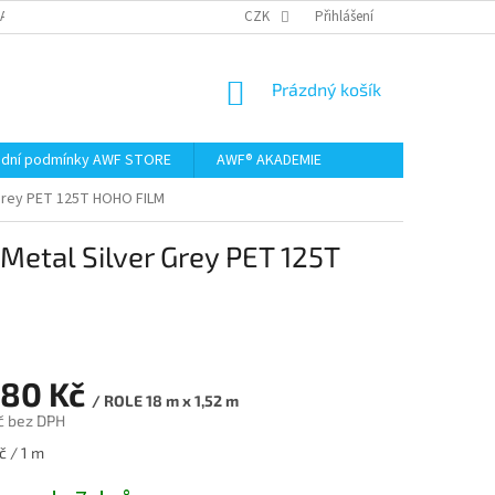
AMACE A VRÁCENÍ ZBOŽÍ
CZK
Přihlášení
NÁKUPNÍ
Prázdný košík
KOŠÍK
dní podmínky AWF STORE
AWF® AKADEMIE
r Grey PET 125T HOHO FILM
 Metal Silver Grey PET 125T
980 Kč
/ ROLE 18 m x 1,52 m
č bez DPH
č / 1 m