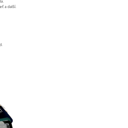
la.
eť a další.
d.