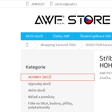
Přejít
284810227
obchod@awf.cz
na
obsah
Akční zboží
Články AWF
Školení aplikace fólií
Domů
Wrapping barevné fólie
HOHO FILM barevn
P
Stří
o
Přeskočit
s
HOH
Kategorie
kategorie
t
AWF/PE
r
NOVINKY ZBOŽÍ
Značka:
a
Výprodej zboží
n
Akční zboží
n
í
Nářadí a pomůcky
p
Fólie na SKLA, budovy, příčky,
a
polykarbonáty