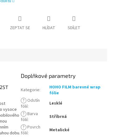
oduktu
ZEPTAT SE
HLÍDAT
SDÍLET
Doplňkové parametry
125T
HOHO FILM barevné wrap
Kategorie
:
fólie
?
Odstín
Lesklé
ost
fólií
:
to vysoce
?
Barva
omobilového
Stříbrná
fólií
:
dnou
émním
?
Povrch
Metalické
ouhou dobu.
fólií
: