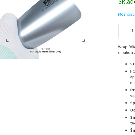
Sklad
Možnosti
Wrap fóli
dlouhotrv
St
HO
ap
mi
Pr
va
Šp
Oc
Sn
te
Ši