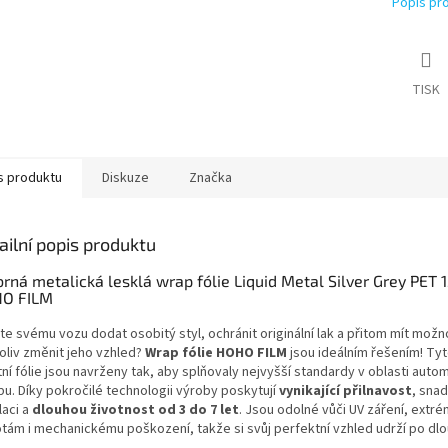
Popis pr
TISK
s produktu
Diskuze
Značka
ailní popis produktu
brná metalická lesklá wrap fólie Liquid Metal Silver Grey PET 
O FILM
te svému vozu dodat osobitý styl, ochránit originální lak a přitom mít možn
oliv změnit jeho vzhled?
Wrap fólie HOHO FILM
jsou ideálním řešením! Ty
tní fólie jsou navrženy tak, aby splňovaly nejvyšší standardy v oblasti aut
pu. Díky pokročilé technologii výroby poskytují
vynikající přilnavost
, sna
laci a
dlouhou životnost od 3 do 7 let
. Jsou odolné vůči UV záření, extr
otám i mechanickému poškození, takže si svůj perfektní vzhled udrží po dl