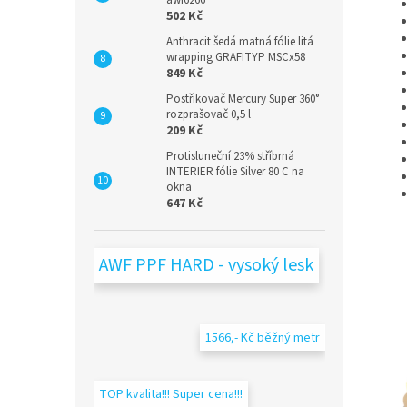
awf6266
502 Kč
Anthracit šedá matná fólie litá
wrapping GRAFITYP MSCx58
849 Kč
Postřikovač Mercury Super 360°
rozprašovač 0,5 l
209 Kč
Protisluneční 23% stříbrná
INTERIER fólie Silver 80 C na
okna
647 Kč
AWF PPF HARD - vysoký lesk
1566,- Kč běžný metr
TOP kvalita!!! Super cena!!!