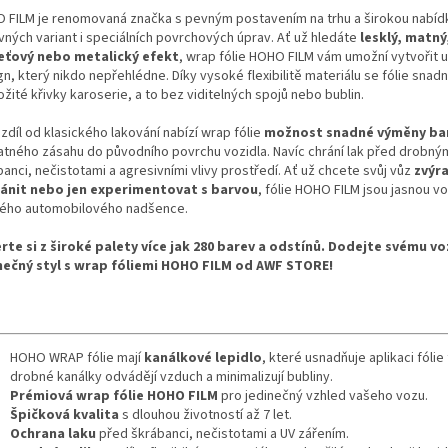
 FILM je renomovaná značka s pevným postavením na trhu a širokou nabíd
vných variant i speciálních povrchových úprav. Ať už hledáte
lesklý, matný
eťový nebo metalický efekt
, wrap fólie HOHO FILM vám umožní vytvořit u
n, který nikdo nepřehlédne. Díky vysoké flexibilitě materiálu se fólie snadno
ožité křivky karoserie, a to bez viditelných spojů nebo bublin.
zdíl od klasického lakování nabízí wrap fólie
možnost snadné výměny ba
atného zásahu do původního povrchu vozidla. Navíc chrání lak před drobný
anci, nečistotami a agresivními vlivy prostředí. Ať už chcete svůj vůz
zvýra
ánit nebo jen experimentovat s barvou
, fólie HOHO FILM jsou jasnou v
ého automobilového nadšence.
rte si z široké palety více jak 280 barev a odstínů. Dodejte svému vo
nečný styl s wrap fóliemi HOHO FILM od AWF STORE!
HOHO WRAP fólie mají
kanálkové lepidlo
, které usnadňuje aplikaci fólie
drobné kanálky odvádějí vzduch a minimalizují bubliny.
Prémiová wrap fólie HOHO FILM
pro jedinečný vzhled vašeho vozu.
Špičková kvalita
s dlouhou životností až 7 let.
Ochrana laku
před škrábanci, nečistotami a UV zářením.