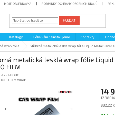
MOJE OBJEDNÁVKA
PODMÍNKY OCHRANY OSOBNÍCH ÚDAJŮ
REKL
HLEDAT
Katalogy
Fólie Vám nainstalujeme
Kontakty
Obcho
é wrap fólie
Stříbrná metalická lesklá wrap fólie Liquid Metal Silve
brná metalická lesklá wrap fólie Liquid
O FILM
T-125T-HOHO
HOHO FILM WRAP
14 
12 380 K
Měrná
832,22 K
cena: