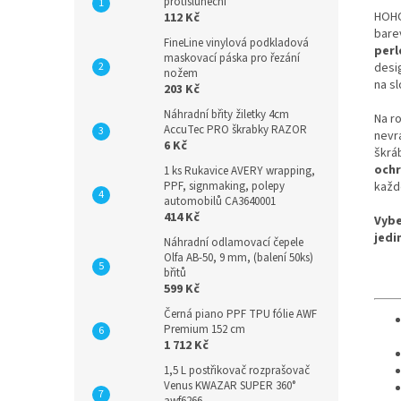
protisluneční
HOHO
112 Kč
bare
FineLine vinylová podkladová
perl
maskovací páska pro řezání
desig
nožem
na sl
203 Kč
Náhradní břity žiletky 4cm
Na ro
AccuTec PRO škrabky RAZOR
nevr
6 Kč
škráb
ochr
1 ks Rukavice AVERY wrapping,
PPF, signmaking, polepy
každ
automobilů CA3640001
414 Kč
Vybe
jedi
Náhradní odlamovací čepele
Olfa AB-50, 9 mm, (balení 50ks)
břitů
599 Kč
Černá piano PPF TPU fólie AWF
Premium 152 cm
1 712 Kč
1,5 L postřikovač rozprašovač
Venus KWAZAR SUPER 360°