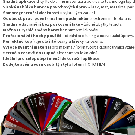
Snadná aplikace
díky flexibilnímu materiálu a pokročilé technologii lepid
Široká nabídka barev a povrchových úprav
– lesk, mat, metalíza, perl
Samoregenerační vlastnosti
u vybraných variant.
Odolnost proti povětrnostním podmínkám
a extrémním teplotám.
Snadné odstranění bez poškození laku
– žádné zbytky lepidla.
Možnost rychlé změny barvy
bez nutnosti lakování.
Profesionální i hobby použití
– ideální pro tuning a individuální úpravy.
Perfektně kopíruje složité tvary a křivky
karoserie.
Vysoce kvalitní materiál
pro maximální přilnavost a dlouhotrvající vzhle
Šetrná a cenově dostupná alternativa lakování
.
Ideální pro celopolep i menší dekorační aplikace
.
Dodejte svému vozu osobitý styl
s fóliemi HOHO FILM!