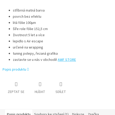
stříbrná matná barva
povrch bez efektu
litá fólie 100μm
šíře role fólie 152,5 cm
životnost 5 let a více
lepidlo s Air escape
určené na wrapping
tuning polepy, řezaná grafika
zastavte se u nás v obchodě
AWF STORE
Popis produktu
ZEPTAT SE
HLÍDAT
SDÍLET
Popis produktu
Soubory ke stažení (1)
Diskuze
Značka