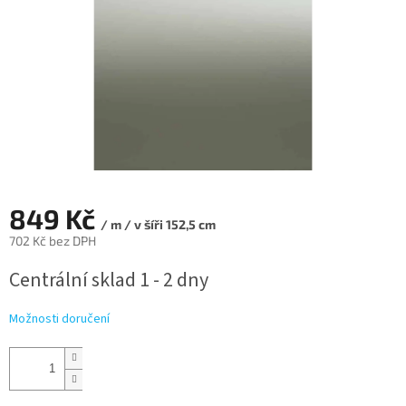
849 Kč
/ m / v šíři 152,5 cm
702 Kč bez DPH
Měrná
Centrální sklad 1 - 2 dny
cena:
Možnosti doručení