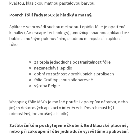
kvalitou, klasickou matnou pastelovou barvou.
Povrch fólií řady MSCx je hladký a matný.
Aplikace se provádí suchou metodou. Lepidlo fólie je opatřené
kanálky ( Air escape technology), umožňuje snadnou aplikaci bez
bublin s možným polohováním, snadnou manipulací a aplikací
fólie.
za tepla jednoduchá odstranitelnost fólie
nezanechává lepidlo
dobrá roztažnost v prohlubních a prolisech
fólie Grafityp jsou stálobarevné
výroba Belgie
Wrapping fólie MSCx je možné použít i k polepům nábytku, nebo
jiných dekorových aplikací v interiérech. Povrch musí být
odmastěný, bezprašný a hladký.
Začátečníkům poskytujeme školení. Buď klasické placené,
nebo při zakoupení fólie jednoduše vysvětlíme aplikování.