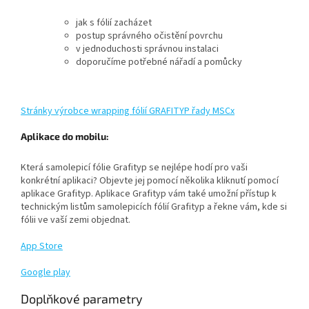
jak s fólií zacházet
postup správného očistění povrchu
v jednoduchosti správnou instalaci
doporučíme potřebné nářadí a pomůcky
Stránky výrobce wrapping fólií GRAFITYP řady MSCx
Aplikace do mobilu:
Která samolepicí fólie Grafityp se nejlépe hodí pro vaši
konkrétní aplikaci?
Objevte jej pomocí několika kliknutí pomocí
aplikace Grafityp.
Aplikace Grafityp vám také umožní přístup k
technickým listům samolepicích fólií Grafityp a řekne vám, kde si
fólii ve vaší zemi objednat.
App Store
Google play
Doplňkové parametry