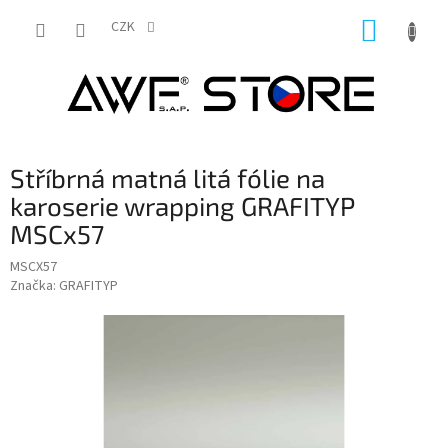
Přejít
NÁKUP
na
CZK
obsah
KOŠÍK
Stříbrná matná litá fólie na
karoserie wrapping GRAFITYP
MSCx57
MSCX57
Značka:
GRAFITYP