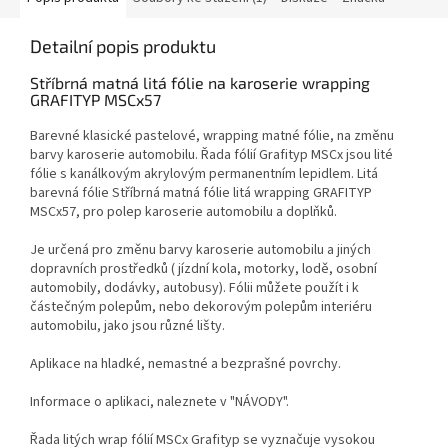
Detailní popis produktu
Stříbrná matná litá fólie na karoserie wrapping
GRAFITYP MSCx57
Barevné klasické pastelové, wrapping matné fólie, na změnu
barvy karoserie automobilu. Řada fólií Grafityp MSCx jsou lité
fólie s kanálkovým akrylovým permanentním lepidlem. Litá
barevná fólie Stříbrná matná fólie litá wrapping GRAFITYP
MSCx57, pro polep karoserie automobilu a doplňků.
Je určená pro změnu barvy karoserie automobilu a jiných
dopravních prostředků ( jízdní kola, motorky, lodě, osobní
automobily, dodávky, autobusy). Fólii můžete použít i k
částečným polepům, nebo dekorovým polepům interiéru
automobilu, jako jsou různé lišty.
Aplikace na hladké, nemastné a bezprašné povrchy.
Informace o aplikaci, naleznete v "NÁVODY".
Řada litých wrap fólií MSCx Grafityp se vyznačuje vysokou