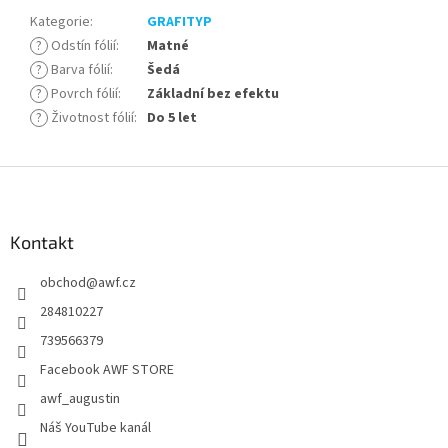
Kategorie
:
GRAFITYP
?
Odstín fólií
:
Matné
?
Barva fólií
:
Šedá
?
Povrch fólií
:
Základní bez efektu
?
Životnost fólií
:
Do 5 let
Z
á
p
a
Kontakt
t
obchod
@
awf.cz
í
284810227
739566379
Facebook AWF STORE
awf_augustin
Náš YouTube kanál