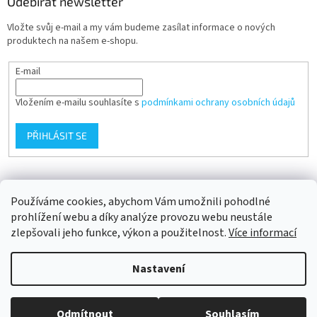
Odebírat newsletter
Vložte svůj e-mail a my vám budeme zasílat informace o nových
produktech na našem e-shopu.
E-mail
Vložením e-mailu souhlasíte s
podmínkami ochrany osobních údajů
PŘIHLÁSIT SE
Přijímáme online platby
Používáme cookies, abychom Vám umožnili pohodlné
prohlížení webu a díky analýze provozu webu neustále
zlepšovali jeho funkce, výkon a použitelnost.
Více informací
Nastavení
Vytvořil Shoptet
Odmítnout
Souhlasím
Copyright 2026
AWF® STORE
. Všechna práva vyhrazena.
Upravit