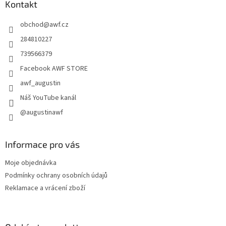
a
Kontakt
t
obchod
@
awf.cz
í
284810227
739566379
Facebook AWF STORE
awf_augustin
Náš YouTube kanál
@augustinawf
Informace pro vás
Moje objednávka
Podmínky ochrany osobních údajů
Reklamace a vrácení zboží