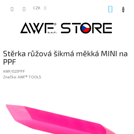
Přejít
NÁKUP
na
CZK
obsah
KOŠÍK
Stěrka růžová šikmá měkká MINI na
PPF
AWF/025PPF
Značka:
AWF® TOOLS