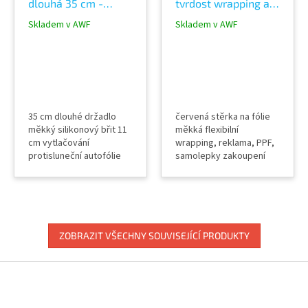
dlouhá 35 cm -
tvrdost wrapping a
silikon břit měkký 11
polepy
Skladem v AWF
Skladem v AWF
cm
35 cm dlouhé držadlo
červená stěrka na fólie
měkký silikonový břit 11
měkká flexibilní
cm vytlačování
wrapping, reklama, PPF,
protisluneční autofólie
samolepky zakoupení
okenní fólie na skla
náhradního filce AVERY
dekorové fólie
zakoupení stěrky s
interiérové pískované
filcem
ZOBRAZIT VŠECHNY SOUVISEJÍCÍ PRODUKTY
Z
á
p