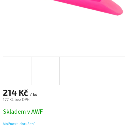
214 Kč
/ ks
177 Kč bez DPH
Měrná
Skladem v AWF
cena:
Možnosti doručení