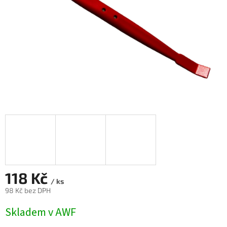
118 Kč
/ ks
98 Kč bez DPH
Měrná
Skladem v AWF
cena: