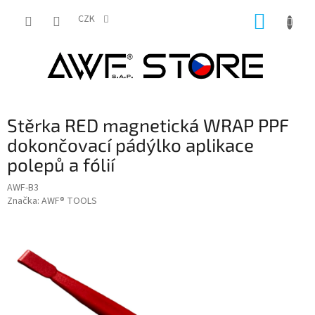
Přejít
NÁKUP
na
CZK
obsah
KOŠÍK
Stěrka RED magnetická WRAP PPF
dokončovací pádýlko aplikace
polepů a fólií
AWF-B3
Značka:
AWF® TOOLS