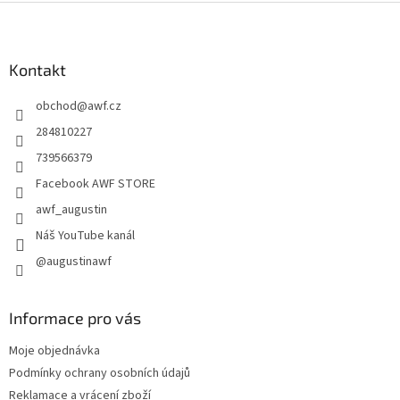
Z
á
p
a
Kontakt
t
obchod
@
awf.cz
í
284810227
739566379
Facebook AWF STORE
awf_augustin
Náš YouTube kanál
@augustinawf
Informace pro vás
Moje objednávka
Podmínky ochrany osobních údajů
Reklamace a vrácení zboží