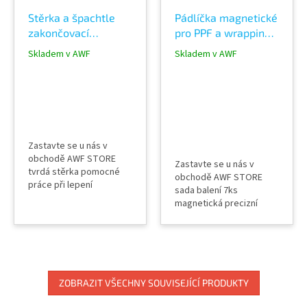
Stěrka a špachtle
Pádlíčka magnetické
zakončovací
pro PPF a wrapping
pádlíčko tvrdá
polepy balení 7ks
Skladem v AWF
Skladem v AWF
modrá awf165
Zastavte se u nás v
obchodě AWF STORE
Zastavte se u nás v
tvrdá stěrka pomocné
obchodě AWF STORE
práce při lepení
sada balení 7ks
demontáž nápisů
magnetická precizní
označení nadzvednutí
pomocná pádlíčka
gum a těsnění
zastrčení fólie pod gumu
práce u čelních skel s
gumou zvedání těsnění
zastrčení fólie za lišty
ZOBRAZIT VŠECHNY SOUVISEJÍCÍ PRODUKTY