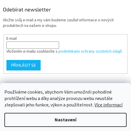
Odebírat newsletter
Vložte svůj e-mail a my vám budeme zasílat informace o nových
produktech na našem e-shopu.
E-mail
Vložením e-mailu souhlasíte s
podmínkami ochrany osobních údajů
PŘIHLÁSIT SE
Přijímáme online platby
Používáme cookies, abychom Vám umožnili pohodlné
prohlížení webu a díky analýze provozu webu neustále
zlepšovali jeho funkce, výkon a použitelnost.
Více informací
Nastavení
Vytvořil Shoptet