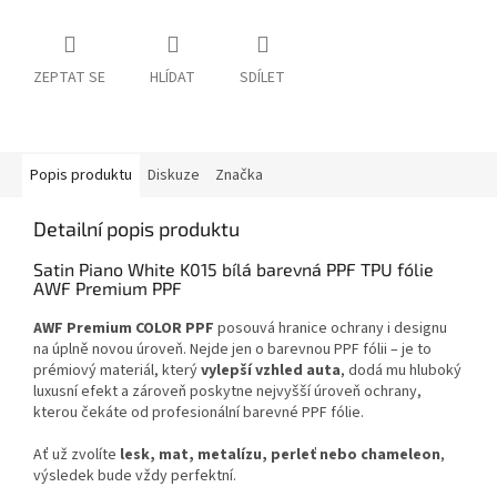
ZEPTAT SE
HLÍDAT
SDÍLET
Popis produktu
Diskuze
Značka
Detailní popis produktu
Satin Piano White K015 bílá barevná PPF TPU fólie
AWF Premium PPF
AWF Premium COLOR PPF
posouvá hranice ochrany i designu
na úplně novou úroveň. Nejde jen o barevnou PPF fólii – je to
prémiový materiál, který
vylepší vzhled auta
, dodá mu hluboký
luxusní efekt a zároveň poskytne nejvyšší úroveň ochrany,
kterou čekáte od profesionální barevné PPF fólie.
Ať už zvolíte
lesk, mat, metalízu, perleť nebo chameleon
,
výsledek bude vždy perfektní.