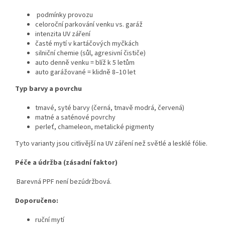
podmínky provozu
celoroční parkování venku vs. garáž
intenzita UV záření
časté mytí v kartáčových myčkách
silniční chemie (sůl, agresivní čističe)
auto denně venku = blíž k 5 letům
auto garážované = klidně 8–10 let
Typ barvy a povrchu
tmavé, syté barvy (černá, tmavě modrá, červená)
matné a saténové povrchy
perleť, chameleon, metalické pigmenty
Tyto varianty jsou citlivější na UV záření než světlé a lesklé fólie.
Péče a údržba (zásadní faktor)
Barevná PPF není bezúdržbová.
Doporučeno:
ruční mytí