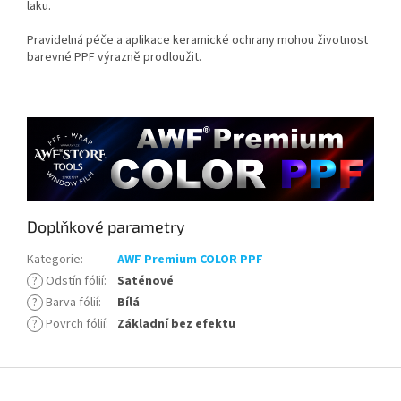
laku.
Pravidelná péče a aplikace keramické ochrany mohou životnost
barevné PPF výrazně prodloužit.
Doplňkové parametry
Kategorie
:
AWF Premium COLOR PPF
?
Odstín fólií
:
Saténové
?
Barva fólií
:
Bílá
?
Povrch fólií
:
Základní bez efektu
Z
á