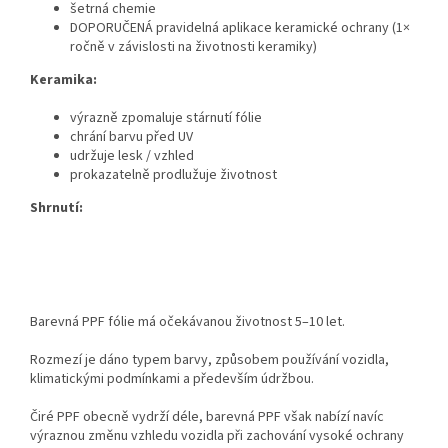
šetrná chemie
DOPORUČENÁ pravidelná aplikace keramické ochrany (1×
ročně v závislosti na životnosti keramiky)
Keramika:
výrazně zpomaluje stárnutí fólie
chrání barvu před UV
udržuje lesk / vzhled
prokazatelně prodlužuje životnost
Shrnutí:
Barevná PPF fólie má očekávanou životnost 5–10 let.
Rozmezí je dáno typem barvy, způsobem používání vozidla,
klimatickými podmínkami a především údržbou.
Čiré PPF obecně vydrží déle, barevná PPF však nabízí navíc
výraznou změnu vzhledu vozidla při zachování vysoké ochrany