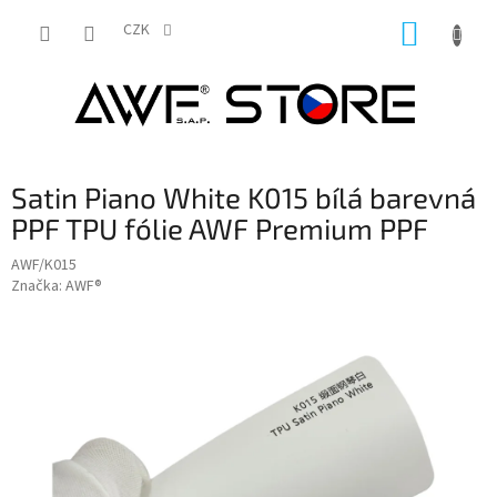
Přejít
NÁKUP
na
CZK
obsah
KOŠÍK
Satin Piano White K015 bílá barevná
PPF TPU fólie AWF Premium PPF
AWF/K015
Značka:
AWF®