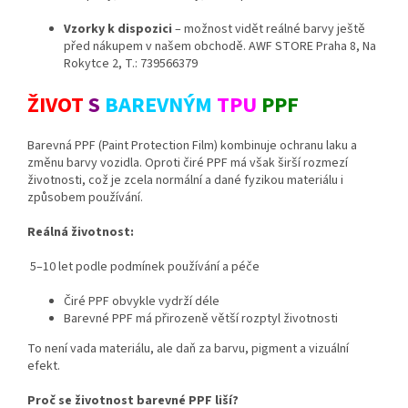
Vzorky k dispozici
– možnost vidět reálné barvy ještě
před nákupem v našem obchodě. AWF STORE Praha 8, Na
Rokytce 2, T.: 739566379
ŽIVOT
S
BAREVNÝM
TPU
PPF
Barevná PPF (Paint Protection Film) kombinuje ochranu laku a
změnu barvy vozidla. Oproti čiré PPF má však širší rozmezí
životnosti, což je zcela normální a dané fyzikou materiálu i
způsobem používání.
Reálná životnost:
5–10 let podle podmínek používání a péče
Čiré PPF obvykle vydrží déle
Barevné PPF má přirozeně větší rozptyl životnosti
To není vada materiálu, ale daň za barvu, pigment a vizuální
efekt.
Proč se životnost barevné PPF liší?