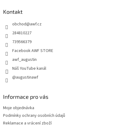
p
a
Kontakt
t
obchod
@
awf.cz
í
284810227
739566379
Facebook AWF STORE
awf_augustin
Náš YouTube kanál
@augustinawf
Informace pro vás
Moje objednávka
Podmínky ochrany osobních údajů
Reklamace a vrácení zboží