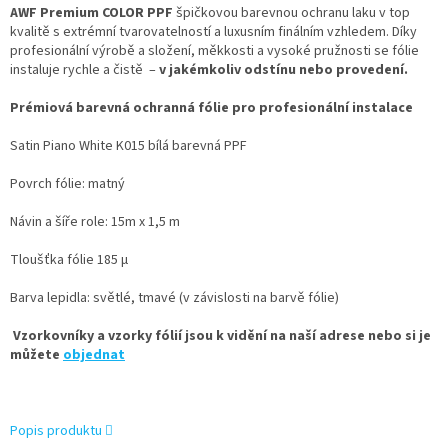
AWF Premium COLOR PPF
špičkovou barevnou ochranu laku v top
kvalitě s extrémní tvarovatelností a luxusním finálním vzhledem. Díky
profesionální výrobě a složení, měkkosti a vysoké pružnosti se fólie
instaluje rychle a čistě –
v jakémkoliv odstínu nebo provedení.
Prémiová barevná ochranná fólie pro profesionální instalace
Satin Piano White K015 bílá barevná PPF
Povrch fólie: matný
Návin a šíře role: 15m x 1,5 m
Tloušťka fólie 185 µ
Barva lepidla: světlé, tmavé (v závislosti na barvě fólie)
Vzorkovníky a vzorky fólií jsou k vidění na naší adrese nebo si je
můžete
objednat
Popis produktu