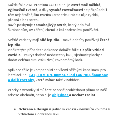
Každá fólie AWF Premium COLOR PPF je
extrémně měkká
,
výjimečně tvárná
, a díky
vysoké roztažnosti
se přizpůsobí i
těm nejnáročnějším tvarům karoserie. Práce s ní je rychlá,
přesná a bez stresu.
Navíc poskytuje
samohojivý povrch
, který odolává
škrábancům, UV záření, chemii a každodennímu používání.
Světlé varianty mají
bílé lepidlo
. Tmavé odstíny používají
černé
lepidlo
.
V některých případech dokonce dokáže fólie
zlepšit vzhled
vozidla
– zakrýt drobné nedostatky laku, sjednotit plochy a
dodat celému autu exkluzivní, rovnoměrný look.
Aplikace fólie je kompatibilní se všemi běžnými kapalinami pro
instalaci PPF:
GEL, FILM-ON, ImmoGel od CARPRO, šampony
a další roztoky
, které máme také v nabídce.
Vzorky a vzorníky si můžete osobně prohlédnout přímo na naší
adrese obchodu, nebo si je
objednat
a nechat zaslat
.
Ochrana + design v jednom kroku
– nemusíte volit mezi
vzhledem a ochranou laku.