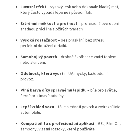
Luxusní efekt
– vysoký lesk nebo dokonale hladký mat,
který často vypadá lépe než původní lak.
Extrémní měkkost a pružnost
– profesionálové ocení
snadnou práci i na složitých tvarech.
Vysoká roztažnost
– bez praskání, bez stresu,
perfektní dotažení detailů.
Samohojivý povrch
– drobné škrábance zmizí teplem
nebo sluncem.
Odolnost, která vydrží
– UV, myčky, každodenní
provoz.
Plná barva díky správnému lepidlu
– bílé pro světlé,
černé pro tmavé odstíny.
Lepší vzhled vozu
– fólie sjednotí povrch a zvýrazní linie
automobilu.
Kompatibilita s profesionální aplikací
– GEL, Film-On,
šampony, vlastní roztoky, které používáte.