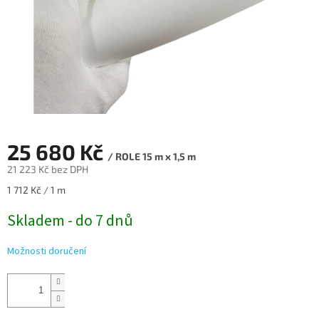
25 680 Kč
/ ROLE 15 m x 1,5 m
21 223 Kč bez DPH
Měrná
1 712 Kč / 1 m
cena:
Skladem - do 7 dnů
Možnosti doručení