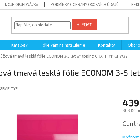
MOJE OBJEDNÁVKA
PODMÍNKY OCHRANY OSOBNÍCH ÚDAJŮ
REKL
HLEDAT
Katalogy
Fólie Vám nainstalujeme
Kontakty
Obcho
Růžová tmavá lesklá fólie ECONOM 3-5 let wrapping GRAFITYP GPW37
ová tmavá lesklá fólie ECONOM 3-5 l
GRAFITYP
439
363 Kč b
Měrná
Centrá
cena:
Možnosti