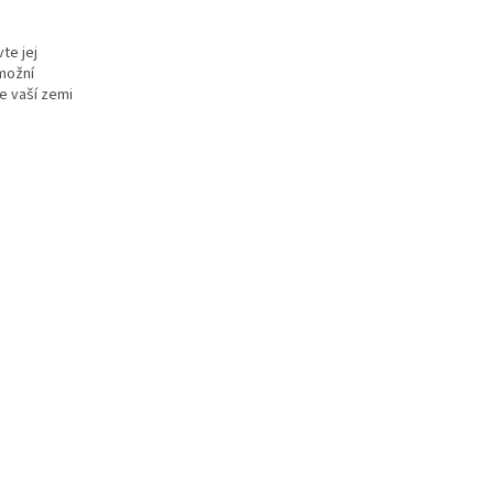
te jej
možní
ve vaší zemi