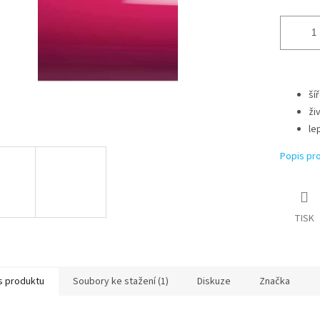
ší
ži
le
Popis pr
TISK
s produktu
Soubory ke stažení (1)
Diskuze
Značka