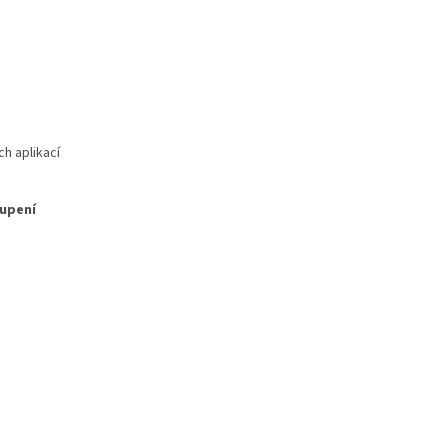
h aplikací
oupení