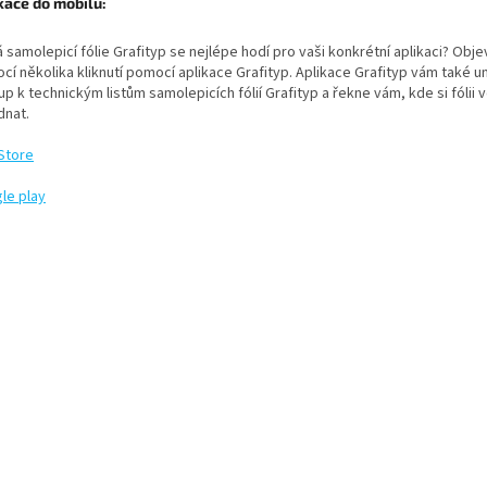
kace do mobilu:
 samolepicí fólie Grafityp se nejlépe hodí pro vaši konkrétní aplikaci?
Objev
í několika kliknutí pomocí aplikace Grafityp.
Aplikace Grafityp vám také u
up k technickým listům samolepicích fólií Grafityp a řekne vám, kde si fólii 
dnat.
Store
le play