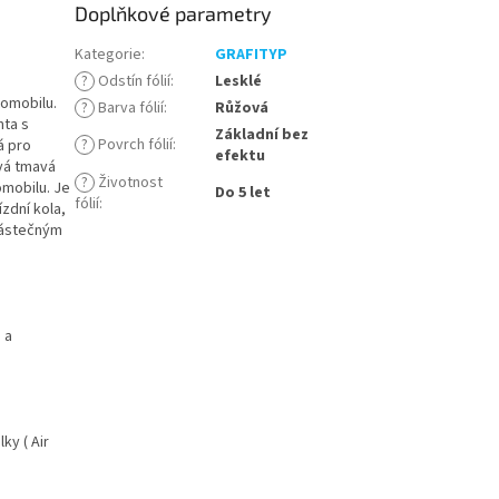
Doplňkové parametry
Kategorie
:
GRAFITYP
?
Odstín fólií
:
Lesklé
tomobilu.
?
Barva fólií
:
Růžová
nta s
Základní bez
?
Povrch fólií
:
á pro
efektu
ová tmavá
?
Životnost
omobilu. Je
Do 5 let
fólií
:
zdní kola,
 částečným
 a
ky ( Air