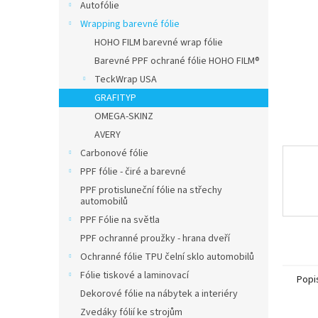
n
Autofólie
e
Wrapping barevné fólie
l
HOHO FILM barevné wrap fólie
Barevné PPF ochrané fólie HOHO FILM®
TeckWrap USA
GRAFITYP
OMEGA-SKINZ
AVERY
Carbonové fólie
PPF fólie - čiré a barevné
PPF protisluneční fólie na střechy
automobilů
PPF Fólie na světla
PPF ochranné proužky - hrana dveří
Ochranné fólie TPU čelní sklo automobilů
Fólie tiskové a laminovací
Popi
Dekorové fólie na nábytek a interiéry
Zvedáky fólií ke strojům