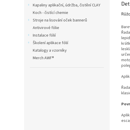
Det
Kapaliny aplikační, údržba, čistění CLAY
Koch - čistící chemie
Růžo
Stroje na lisování oček bannerů
Bare
Antivirové fólie
Řada
Instalace fólií
lepid
Školení aplikace fólií
krátk
lesk
Katalogy a vzorníky
urče
Merch AWF®
moto
pole
Apli
Řada
klas
Povr
Apli
esca