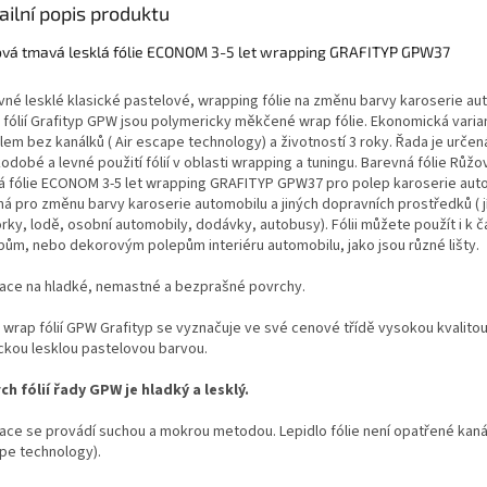
ailní popis produktu
vá tmavá lesklá fólie ECONOM 3-5 let wrapping GRAFITYP GPW37
vné lesklé klasické pastelové, wrapping fólie na změnu barvy karoserie au
 fólií Grafityp GPW jsou polymericky měkčené wrap fólie. Ekonomická varia
lem bez kanálků ( Air escape technology) a životností 3 roky. Řada je určen
odobé a levné použití fólií v oblasti wrapping a tuningu. Barevná fólie Růž
lá fólie ECONOM 3-5 let wrapping GRAFITYP GPW37 pro polep karoserie aut
ná pro změnu barvy karoserie automobilu a jiných dopravních prostředků ( jí
rky, lodě, osobní automobily, dodávky, autobusy). Fólii můžete použít i k
pům, nebo dekorovým polepům interiéru automobilu, jako jsou různé lišty.
kace na hladké, nemastné a bezprašné povrchy.
 wrap fólií GPW Grafityp se vyznačuje ve své cenové třídě vysokou kvalitou
ickou lesklou pastelovou barvou.
ch fólií řady GPW je hladký a lesklý.
kace se provádí suchou a mokrou metodou. Lepidlo fólie není opatřené kanál
pe technology).