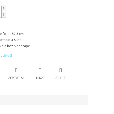
ře fólie 152,5 cm
votnost 3-5 let
pidlo bez Air escape
oduktu
ZEPTAT SE
HLÍDAT
SDÍLET