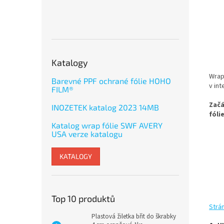
Katalogy
Wrap
Barevné PPF ochrané fólie HOHO
v in
FILM®
Začá
INOZETEK katalog 2023 14MB
fóli
Katalog wrap fólie SWF AVERY
USA verze katalogu
KATALOGY
Top 10 produktů
Strá
Plastová žiletka břit do škrabky