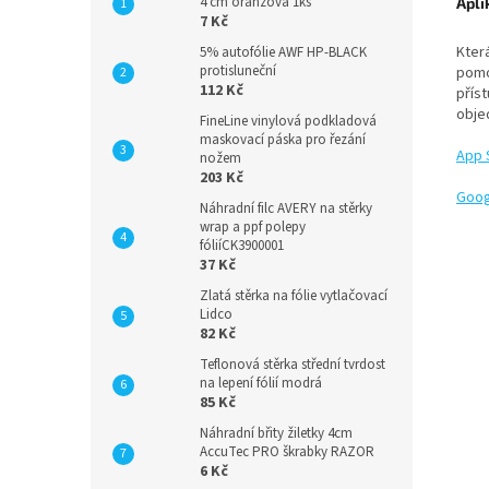
4 cm oranžová 1ks
Apli
7 Kč
Která
5% autofólie AWF HP-BLACK
protisluneční
pomoc
112 Kč
příst
obje
FineLine vinylová podkladová
maskovací páska pro řezání
App 
nožem
203 Kč
Goog
Náhradní filc AVERY na stěrky
wrap a ppf polepy
fóliíCK3900001
37 Kč
Zlatá stěrka na fólie vytlačovací
Lidco
82 Kč
Teflonová stěrka střední tvrdost
na lepení fólií modrá
85 Kč
Náhradní břity žiletky 4cm
AccuTec PRO škrabky RAZOR
6 Kč