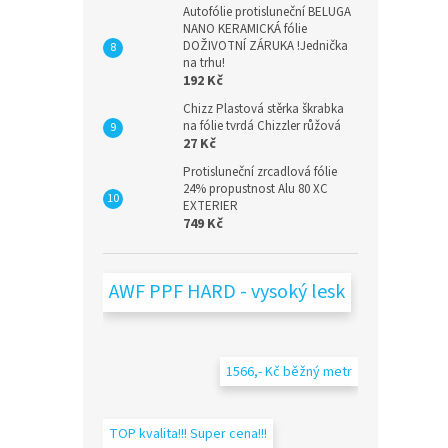
Autofólie protisluneční BELUGA
NANO KERAMICKÁ fólie
DOŽIVOTNÍ ZÁRUKA !Jednička
na trhu!
192 Kč
Chizz Plastová stěrka škrabka
na fólie tvrdá Chizzler růžová
27 Kč
Protisluneční zrcadlová fólie
24% propustnost Alu 80 XC
EXTERIER
749 Kč
AWF PPF HARD - vysoký lesk
1566,- Kč běžný metr
TOP kvalita!!! Super cena!!!