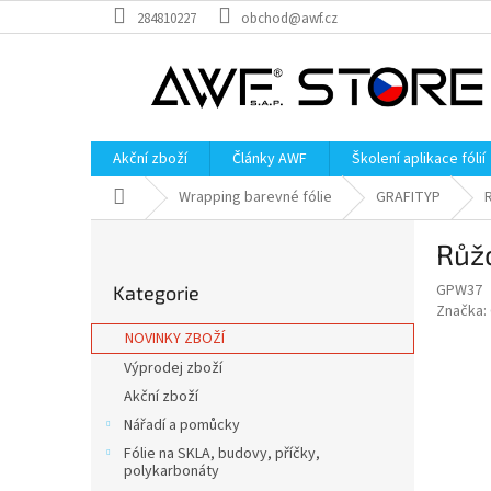
Přejít
284810227
obchod@awf.cz
na
obsah
Akční zboží
Články AWF
Školení aplikace fólií
Domů
Wrapping barevné fólie
GRAFITYP
P
Růž
o
Přeskočit
s
GPW37
Kategorie
kategorie
t
Značka:
r
NOVINKY ZBOŽÍ
a
Výprodej zboží
n
Akční zboží
n
í
Nářadí a pomůcky
p
Fólie na SKLA, budovy, příčky,
a
polykarbonáty