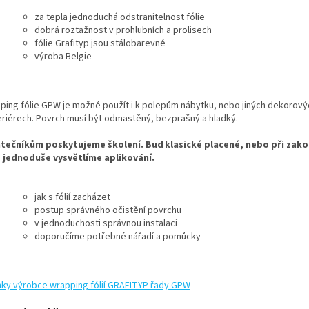
za tepla jednoduchá odstranitelnost fólie
dobrá roztažnost v prohlubních a prolisech
fólie Grafityp jsou stálobarevné
výroba Belgie
ping fólie GPW je možné použít i k polepům nábytku, nebo jiných dekorovýc
teriérech. Povrch musí být odmastěný, bezprašný a hladký.
tečníkům poskytujeme školení. Buď klasické placené, nebo při zak
e jednoduše vysvětlíme aplikování.
jak s fólií zacházet
postup správného očistění povrchu
v jednoduchosti správnou instalaci
doporučíme potřebné nářadí a pomůcky
nky výrobce wrapping fólií GRAFITYP řady GPW