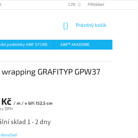
AMACE A VRÁCENÍ ZBOŽÍ
CZK
Přihlášení
NÁKUPNÍ
Prázdný košík
KOŠÍK
dní podmínky AWF STORE
AWF® AKADEMIE
et wrapping GRAFITYP GPW37
 Kč
/ m / v šíři 152,5 cm
ez DPH
lní sklad 1 - 2 dny
 doručení