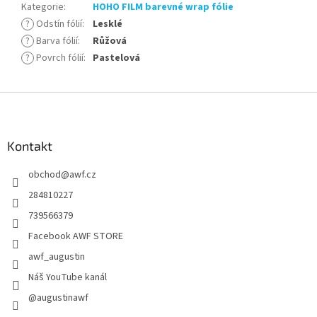
Kategorie
:
HOHO FILM barevné wrap fólie
?
Odstín fólií
:
Lesklé
?
Barva fólií
:
Růžová
?
Povrch fólií
:
Pastelová
Z
á
p
a
Kontakt
t
obchod
@
awf.cz
í
284810227
739566379
Facebook AWF STORE
awf_augustin
Náš YouTube kanál
@augustinawf