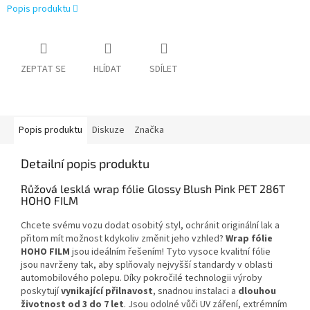
Popis produktu
ZEPTAT SE
HLÍDAT
SDÍLET
Popis produktu
Diskuze
Značka
Detailní popis produktu
Růžová lesklá wrap fólie Glossy Blush Pink PET 286T
HOHO FILM
Chcete svému vozu dodat osobitý styl, ochránit originální lak a
přitom mít možnost kdykoliv změnit jeho vzhled?
Wrap fólie
HOHO FILM
jsou ideálním řešením! Tyto vysoce kvalitní fólie
jsou navrženy tak, aby splňovaly nejvyšší standardy v oblasti
automobilového polepu. Díky pokročilé technologii výroby
poskytují
vynikající přilnavost
, snadnou instalaci a
dlouhou
životnost od 3 do 7 let
. Jsou odolné vůči UV záření, extrémním