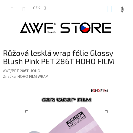
Přejít
NÁKUP
na
CZK
obsah
KOŠÍK
Růžová lesklá wrap fólie Glossy
Blush Pink PET 286T HOHO FILM
AWF/PET-286T-HOHO
Značka:
HOHO FILM WRAP