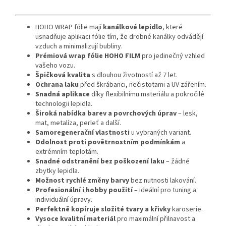
HOHO WRAP fólie mají
kanálkové lepidlo
, které
usnadňuje aplikaci fólie tím, že drobné kanálky odvádějí
vzduch a minimalizují bubliny.
Prémiová wrap fólie HOHO FILM
pro jedinečný vzhled
vašeho vozu.
Špičková kvalita
s dlouhou životností až 7 let.
Ochrana laku
před škrábanci, nečistotami a UV zářením.
Snadná aplikace
díky flexibilnímu materiálu a pokročilé
technologii lepidla.
Široká nabídka barev a povrchových úprav
– lesk,
mat, metalíza, perleť a další.
Samoregenerační vlastnosti
u vybraných variant.
Odolnost proti povětrnostním podmínkám
a
extrémním teplotám.
Snadné odstranění bez poškození laku
– žádné
zbytky lepidla.
Možnost rychlé změny barvy
bez nutnosti lakování.
Profesionální i hobby použití
– ideální pro tuning a
individuální úpravy.
Perfektně kopíruje složité tvary a křivky
karoserie.
Vysoce kvalitní materiál
pro maximální přilnavost a