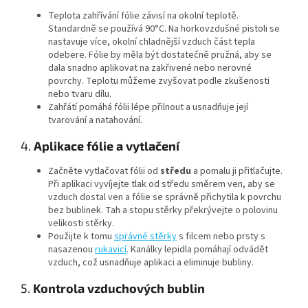
Teplota zahřívání fólie závisí na okolní teplotě.
Standardně se používá 90°C. Na horkovzdušné pistoli se
nastavuje více, okolní chladnější vzduch část tepla
odebere. Fólie by měla být dostatečně pružná, aby se
dala snadno aplikovat na zakřivené nebo nerovné
povrchy. Teplotu můžeme zvyšovat podle zkušenosti
nebo tvaru dílu.
Zahřátí pomáhá fólii lépe přilnout a usnadňuje její
tvarování a natahování.
4.
Aplikace fólie a vytlačení
Začněte vytlačovat fólii od
středu
a pomalu ji přitlačujte.
Při aplikaci vyvíjejte tlak od středu směrem ven, aby se
vzduch dostal ven a fólie se správně přichytila k povrchu
bez bublinek. Tah a stopu stěrky překrývejte o polovinu
velikosti stěrky.
Použijte k tomu
správné stěrky
s filcem nebo prsty s
nasazenou
rukavicí
. Kanálky lepidla pomáhají odvádět
vzduch, což usnadňuje aplikaci a eliminuje bubliny.
5.
Kontrola vzduchových bublin