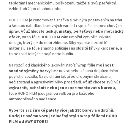
teplotám i mechanickému poškození, takže si svůj perfektní
vzhled udrží po dlouhou dobu.
HOHO FILM je renomovaná značka s pevným postavením na trhu
a širokou nabídkou barevných variant i speciálních povrchových
úprav. Ať už hledáte
lesklý, matný, perleťový nebo metalický
efekt
, wrap fólie HOHO FILM vám umožní vytvořit unikátní
design, který nikdo nepřehlédne. Díky vysoké flexibilitě
materiálu se fólie snadno aplikuje i na složité křivky karoserie, a
to bez viditelných spojů nebo bublin.
Na rozdíl od klasického lakování nabízí wrap fólie
možnost
snadné výměny barvy
bez nevratného zásahu do původního
povrchu vozidla. Navíc chrání lak před drobnými škrábanci,
nečistotami a agresivními vlivy prostředí. Ať už chcete svůj vůz
zvýraznit, ochránit nebo jen experimentovat s barvou
,
fólie HOHO FILM jsou jasnou volbou pro každého
automobilového nadšence.
Vyberte si z široké palety více jak 280 barev a odstínů.
Dodejte svému vozu jedinečný styl s wrap fóliemi HOHO
FILM od AWF STORE!