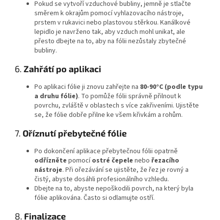
Pokud se vytvoří vzduchové bubliny, jemně je stlačte
směrem k okrajům pomocí vyhlazovacího nástroje,
prstem v rukavici nebo plastovou stěrkou. Kanálkové
lepidlo je navrženo tak, aby vzduch mohl unikat, ale
přesto dbejte na to, aby na fólii nezůstaly zbytečné
bubliny.
6.
Zahřátí po aplikaci
Po aplikaci fólie ji znovu zahřejte na
80-90°C (podle typu
a druhu fólie)
. To pomůže fólii správně přilnout k
povrchu, zvláště v oblastech s více zakřiveními. Ujistěte
se, že fólie dobře přilne ke všem křivkám a rohům.
7.
Oříznutí přebytečné fólie
Po dokončení aplikace přebytečnou fólii opatrně
odřízněte
pomocí
ostré čepele
nebo
řezacího
nástroje
. Při ořezávání se ujistěte, že řez je rovný a
čistý, abyste dosáhli profesionálního vzhledu.
Dbejte na to, abyste nepoškodili povrch, na který byla
fólie aplikována. Často si odlamujte ostří.
8.
Finalizace