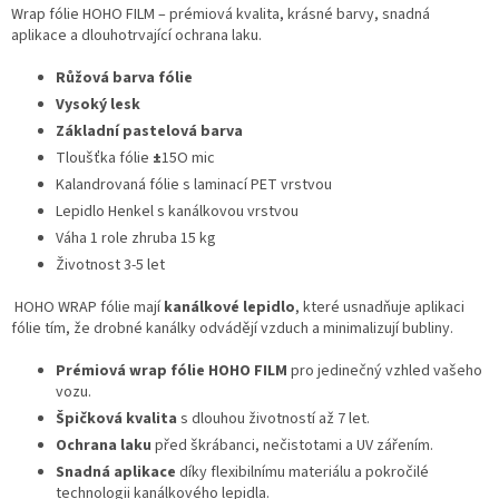
Wrap fólie HOHO FILM – prémiová kvalita, krásné barvy, snadná
aplikace a dlouhotrvající ochrana laku.
Růžová barva fólie
Vysoký lesk
Základní pastelová barva
Tloušťka fólie
±
15O mic
Kalandrovaná fólie s laminací PET vrstvou
Lepidlo Henkel s kanálkovou vrstvou
Váha 1 role zhruba 15 kg
Životnost 3-5 let
HOHO WRAP fólie mají
kanálkové lepidlo
, které usnadňuje aplikaci
fólie tím, že drobné kanálky odvádějí vzduch a minimalizují bubliny.
Prémiová wrap fólie HOHO FILM
pro jedinečný vzhled vašeho
vozu.
Špičková kvalita
s dlouhou životností až 7 let.
Ochrana laku
před škrábanci, nečistotami a UV zářením.
Snadná aplikace
díky flexibilnímu materiálu a pokročilé
technologii kanálkového lepidla.