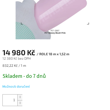
14 980 Kč
/ ROLE 18 m x 1,52 m
12 380 Kč bez DPH
Měrná
832,22 Kč / 1 m
cena:
Skladem - do 7 dnů
Možnosti doručení