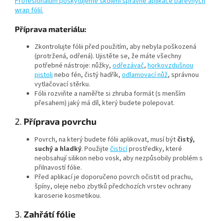
Profesionálům poskytujeme školení správné aplikace barevných
wrap fólií.
Příprava materiálu:
Zkontrolujte fólii před použitím, aby nebyla poškozená
(protržená, odřená). Ujistěte se, že máte všechny
potřebné nástroje: nůžky,
odřezávač
,
horkovzdušnou
pistoli
nebo fén, čistý hadřík,
odlamovací nůž
, správnou
vytlačovací stěrku.
Fólii rozviňte a naměřte si zhruba formát (s menším
přesahem) jaký má díl, který budete polepovat.
2.
Příprava povrchu
Povrch, na který budete fólii aplikovat, musí být
čistý,
suchý a hladký
. Použijte
čisticí
prostředky, které
neobsahují silikon nebo vosk, aby nezpůsobily problém s
přilnavostí fólie.
Před aplikací je doporučeno povrch očistit od prachu,
špíny, oleje nebo zbytků předchozích vrstev ochrany
karoserie kosmetikou.
3.
Zahřátí fólie