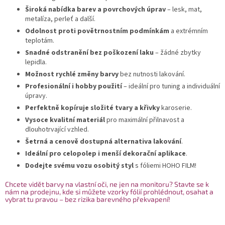
Široká nabídka barev a povrchových úprav
– lesk, mat,
metalíza, perleť a další.
Odolnost proti povětrnostním podmínkám
a extrémním
teplotám.
Snadné odstranění bez poškození laku
– žádné zbytky
lepidla.
Možnost rychlé změny barvy
bez nutnosti lakování.
Profesionální i hobby použití
– ideální pro tuning a individuální
úpravy.
Perfektně kopíruje složité tvary a křivky
karoserie.
Vysoce kvalitní materiál
pro maximální přilnavost a
dlouhotrvající vzhled.
Šetrná a cenově dostupná alternativa lakování
.
Ideální pro celopolep i menší dekorační aplikace
.
Dodejte svému vozu osobitý styl
s fóliemi HOHO FILM!
Chcete vidět barvy na vlastní oči, ne jen na monitoru? Stavte se k
nám na prodejnu, kde si můžete vzorky fólií prohlédnout, osahat a
vybrat tu pravou – bez rizika barevného překvapení!