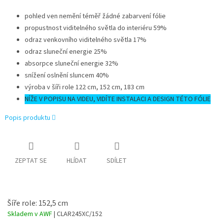
pohled ven nemění téměř žádné zabarvení fólie
propustnost viditelného světla do interiéru 59%
odraz venkovního viditelného světla 17%
odraz sluneční energie 25%
absorpce sluneční energie 32%
snížení oslnění sluncem 40%
výroba v šíři role 122 cm, 152 cm, 183 cm
NÍŽE V POPISU NA VIDEU, VIDÍTE INSTALACI A DESIGN TÉTO FÓLIE
Popis produktu
ZEPTAT SE
HLÍDAT
SDÍLET
Šíře role: 152,5 cm
Skladem v AWF
| CLAR245XC/152