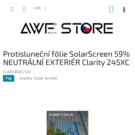
Přejít
NÁKUP
na
CZK
obsah
KOŠÍK
Protisluneční fólie SolarScreen 59%
NEUTRÁLNÍ EXTERIÉR Clarity 245XC
CLAR245XC/122
Značka:
Solar Screen
Tip