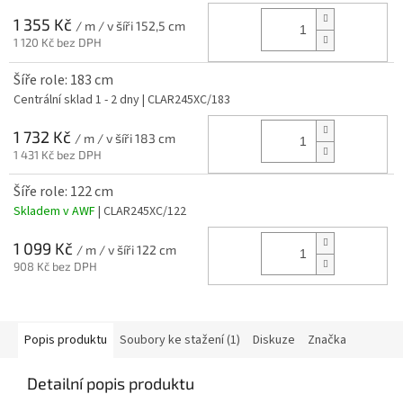
1 355 Kč
/ m / v šíři 152,5 cm
1 120 Kč bez DPH
Šíře role: 183 cm
Centrální sklad 1 - 2 dny
| CLAR245XC/183
1 732 Kč
/ m / v šíři 183 cm
1 431 Kč bez DPH
Šíře role: 122 cm
Skladem v AWF
| CLAR245XC/122
1 099 Kč
/ m / v šíři 122 cm
908 Kč bez DPH
Popis produktu
Soubory ke stažení (1)
Diskuze
Značka
Detailní popis produktu