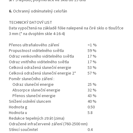
5.
PS lepidlo, polymerace ke sklu do 15 dnů
6.
Ochranný odnímatelný celofán
TECHNICKÝ DATOVÝ LIST
Data vypočtená na základě fólie nalepené na čiré sklo o tloušťce
3 mm (* na dvojitém skle 4-16-4)
Přenos ultrafialového záření
<1 %
Propustnost viditelného světla
59 %
Odraz venkovního viditelného světla
17 %
Odraz vnitřního viditelného světla
17 %
Celková odražená sluneční energie
53 %
Celková odražená sluneční energie 2*
57 %
Poměr slunečního záření :
Odraz sluneční energie
25 %
Absorpce sluneční energie
32 %
Přenos sluneční energie
43 %
Snížení oslnění sluncem
40 %
Hodnota g
0.50
Hodnota u
5.8
Redukce tepelných ztrát (zima)
Odražené infračervené záření (760-2500 nm)
Stínicí součinitel
0.4