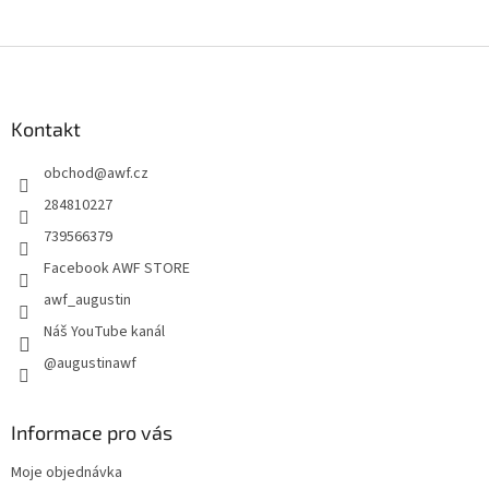
Z
á
p
a
Kontakt
t
obchod
@
awf.cz
í
284810227
739566379
Facebook AWF STORE
awf_augustin
Náš YouTube kanál
@augustinawf
Informace pro vás
Moje objednávka