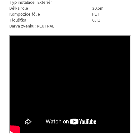
Typ instalace : Exteriér
Délka role
30,5m
Kompozice fólie
PET
Tloušťka
65 μ
Barva zvenku : NEUTRAL