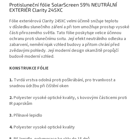
Protisluneční fólie SolarScreen 59% NEUTRÁLNÍ
EXTERIÉR Clarity 245XC
Fólie exteriérová Clarity 245XC velmi účinně snižuje teplotu
v důsledku slunečního záření a při tom umožňuje prostup vysoké
části přirozeného světla. Tato fólie poskytuje velice účinnou
ochranu proti slunečnímu svitu. Její efekt neutrálního odlesku a
zabarvení, nemění nijak vzhled budovy a přitom chrání před
zvědavými pohledy. Její moderní design okamžitě propůjčí
budově moderní vzhled.
KONSTRUKCE FÓLIE
1.
Tvrdá vrstva odolná proti poškrábání, pro trvanlivost a
snadnou údržbu při čištění oken
2.
Polyester vysoké optické kvality, s kovovými částicemi proti
IR paprskům
3.
Přilnavé lepidlo
4.
Polyester vysoké optické kvality