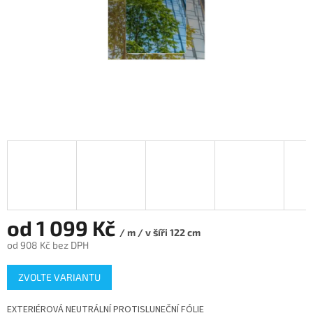
od
1 099 Kč
/ m / v šíři 122 cm
od
908 Kč
bez DPH
Měrná
ZVOLTE VARIANTU
cena:
EXTERIÉROVÁ NEUTRÁLNÍ PROTISLUNEČNÍ FÓLIE