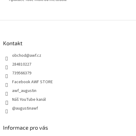
Z
á
p
a
Kontakt
t
obchod
@
awf.cz
í
284810227
739566379
Facebook AWF STORE
awf_augustin
Náš YouTube kanál
@augustinawf
Informace pro vás