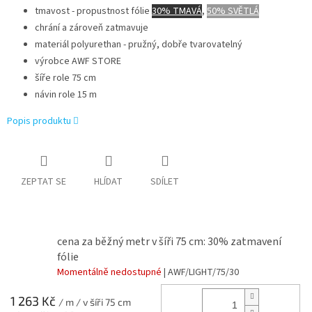
tmavost - propustnost fólie
30% TMAVÁ
,
50% SVĚTLÁ
chrání a zároveň zatmavuje
materiál polyurethan - pružný, dobře tvarovatelný
výrobce AWF STORE
šíře role 75 cm
návin role 15 m
Popis produktu
ZEPTAT SE
HLÍDAT
SDÍLET
cena za běžný metr v šíři 75 cm: 30% zatmavení
fólie
Momentálně nedostupné
| AWF/LIGHT/75/30
1 263 Kč
/ m / v šíři 75 cm