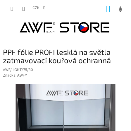
Přejít
NÁKUP
na
CZK
obsah
KOŠÍK
PPF fólie PROFI lesklá na světla
zatmavovací kouřová ochranná
AWF/LIGHT/75/30
Značka:
AWF®