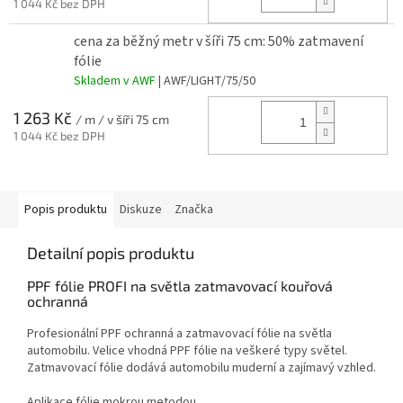
1 044 Kč bez DPH
cena za běžný metr v šíři 75 cm: 50% zatmavení
fólie
Skladem v AWF
| AWF/LIGHT/75/50
1 263 Kč
/ m / v šíři 75 cm
1 044 Kč bez DPH
Popis produktu
Diskuze
Značka
Detailní popis produktu
PPF fólie PROFI na světla zatmavovací kouřová
ochranná
Profesionální PPF ochranná a zatmavovací fólie na světla
automobilu. Velice vhodná PPF fólie na veškeré typy světel.
Zatmavovací fólie dodává automobilu muderní a zajímavý vzhled.
Aplikace fólie mokrou metodou.