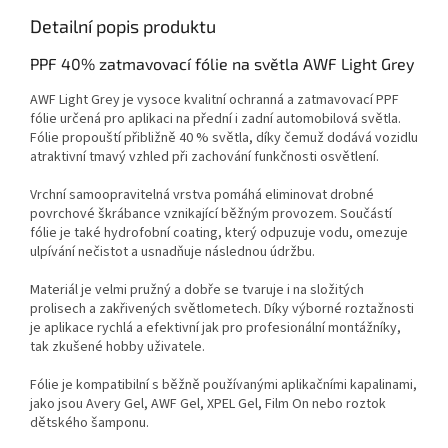
Detailní popis produktu
PPF 40% zatmavovací fólie na světla AWF Light Grey
AWF Light Grey je vysoce kvalitní ochranná a zatmavovací PPF
fólie určená pro aplikaci na přední i zadní automobilová světla.
Fólie propouští přibližně 40 % světla, díky čemuž dodává vozidlu
atraktivní tmavý vzhled při zachování funkčnosti osvětlení.
Vrchní samoopravitelná vrstva pomáhá eliminovat drobné
povrchové škrábance vznikající běžným provozem. Součástí
fólie je také hydrofobní coating, který odpuzuje vodu, omezuje
ulpívání nečistot a usnadňuje následnou údržbu.
Materiál je velmi pružný a dobře se tvaruje i na složitých
prolisech a zakřivených světlometech. Díky výborné roztažnosti
je aplikace rychlá a efektivní jak pro profesionální montážníky,
tak zkušené hobby uživatele.
Fólie je kompatibilní s běžně používanými aplikačními kapalinami,
jako jsou Avery Gel, AWF Gel, XPEL Gel, Film On nebo roztok
dětského šamponu.