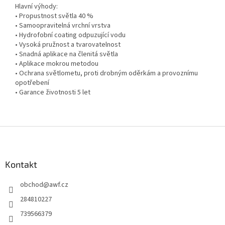
Hlavní výhody:
• Propustnost světla 40 %
• Samoopravitelná vrchní vrstva
• Hydrofobní coating odpuzující vodu
• Vysoká pružnost a tvarovatelnost
• Snadná aplikace na členitá světla
• Aplikace mokrou metodou
• Ochrana světlometu,
proti drobným oděrkám a provoznímu
opotřebení
• Garance životnosti 5 let
Z
á
p
a
Kontakt
t
obchod
@
awf.cz
í
284810227
739566379