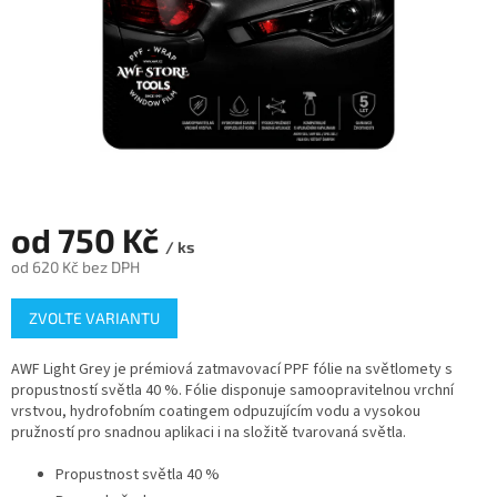
od
750 Kč
/ ks
od
620 Kč
bez DPH
Měrná
ZVOLTE VARIANTU
cena:
AWF Light Grey je prémiová zatmavovací PPF fólie na světlomety s
propustností světla 40 %. Fólie disponuje samoopravitelnou vrchní
vrstvou, hydrofobním coatingem odpuzujícím vodu a vysokou
pružností pro snadnou aplikaci i na složitě tvarovaná světla.
Propustnost světla 40 %