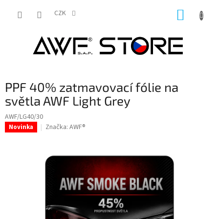
Přejít
NÁKUP
na
CZK
obsah
KOŠÍK
PPF 40% zatmavovací fólie na
světla AWF Light Grey
AWF/LG40/30
Značka:
AWF®
Novinka