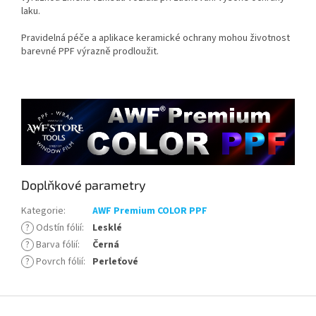
laku.
Pravidelná péče a aplikace keramické ochrany mohou životnost
barevné PPF výrazně prodloužit.
Doplňkové parametry
Kategorie
:
AWF Premium COLOR PPF
?
Odstín fólií
:
Lesklé
?
Barva fólií
:
Černá
?
Povrch fólií
:
Perleťové
Z