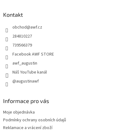
á
p
a
Kontakt
t
obchod
@
awf.cz
í
284810227
739566379
Facebook AWF STORE
awf_augustin
Náš YouTube kanál
@augustinawf
Informace pro vás
Moje objednávka
Podmínky ochrany osobních údajů
Reklamace a vrácení zboží