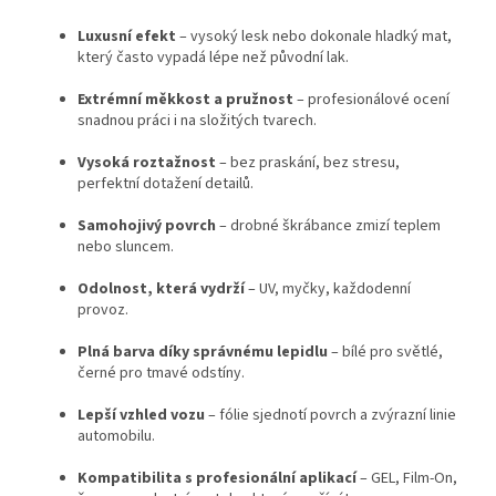
Luxusní efekt
– vysoký lesk nebo dokonale hladký mat,
který často vypadá lépe než původní lak.
Extrémní měkkost a pružnost
– profesionálové ocení
snadnou práci i na složitých tvarech.
Vysoká roztažnost
– bez praskání, bez stresu,
perfektní dotažení detailů.
Samohojivý povrch
– drobné škrábance zmizí teplem
nebo sluncem.
Odolnost, která vydrží
– UV, myčky, každodenní
provoz.
Plná barva díky správnému lepidlu
– bílé pro světlé,
černé pro tmavé odstíny.
Lepší vzhled vozu
– fólie sjednotí povrch a zvýrazní linie
automobilu.
Kompatibilita s profesionální aplikací
– GEL, Film-On,