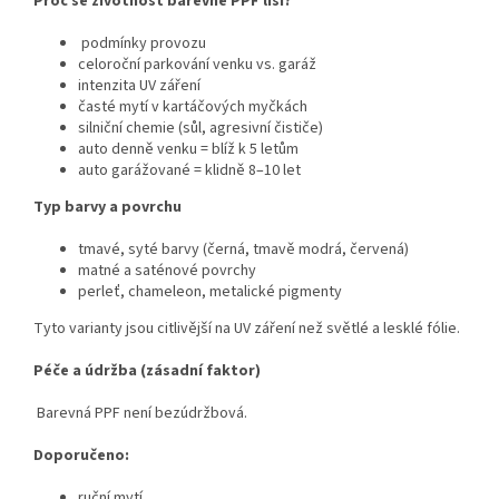
Proč se životnost barevné PPF liší?
podmínky provozu
celoroční parkování venku vs. garáž
intenzita UV záření
časté mytí v kartáčových myčkách
silniční chemie (sůl, agresivní čističe)
auto denně venku = blíž k 5 letům
auto garážované = klidně 8–10 let
Typ barvy a povrchu
tmavé, syté barvy (černá, tmavě modrá, červená)
matné a saténové povrchy
perleť, chameleon, metalické pigmenty
Tyto varianty jsou citlivější na UV záření než světlé a lesklé fólie.
Péče a údržba (zásadní faktor)
Barevná PPF není bezúdržbová.
Doporučeno:
ruční mytí