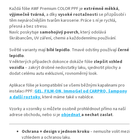
Každá fólie AWF Premium COLOR PPF je
extrémně měkká
,
výjimečně tvárná
, a díky
vysoké roztažnosti
se přizpůsobí i
těm nejnáročnějším tvarům karoserie. Práce s ní je rychlá,
přesná a bez stresu.
Navíc poskytuje
samohojivý povrch
, který odolává
škrábancům, UV záření, chemii a každodennímu používání.
Světlé varianty mají
bílé lepidlo
. Tmavé odstíny používají
černé
lepidlo
.
V některých případech dokonce dokáže fólie
zlepšit vzhled
vozidla
– zakrýt drobné nedostatky laku, sjednotit plochy a
dodat celému autu exkluzivní, rovnoměrný look.
Aplikace fólie je kompatibilní se všemi běžnými kapalinami pro
instalaci PPF:
GEL, FILM-ON, ImmoGel od CARPRO, šampony
a další roztoky
, které máme také v nabídce.
Vzorky a vzorníky si můžete osobně prohlédnout přímo na naší
adrese obchodu, nebo si je
objednat
a nechat zaslat
.
Ochrana + design v jednom kroku
– nemusíte volit mezi
vzhledem a ochranou laku.