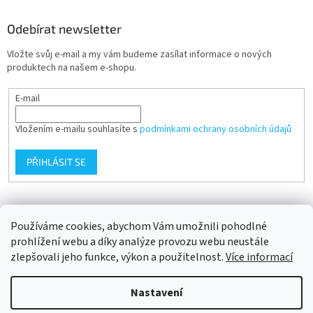
Odebírat newsletter
Vložte svůj e-mail a my vám budeme zasílat informace o nových
produktech na našem e-shopu.
E-mail
Vložením e-mailu souhlasíte s
podmínkami ochrany osobních údajů
PŘIHLÁSIT SE
Přijímáme online platby
Používáme cookies, abychom Vám umožnili pohodlné
prohlížení webu a díky analýze provozu webu neustále
zlepšovali jeho funkce, výkon a použitelnost.
Více informací
Nastavení
Vytvořil Shoptet