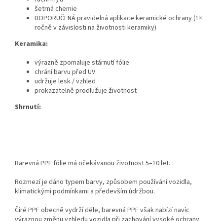
šetrná chemie
DOPORUČENÁ pravidelná aplikace keramické ochrany (1×
ročně v závislosti na životnosti keramiky)
Keramika:
výrazně zpomaluje stárnutí fólie
chrání barvu před UV
udržuje lesk / vzhled
prokazatelně prodlužuje životnost
Shrnutí:
Barevná PPF fólie má očekávanou životnost 5–10 let.
Rozmezí je dáno typem barvy, způsobem používání vozidla,
klimatickými podmínkami a především údržbou.
Čiré PPF obecně vydrží déle, barevná PPF však nabízí navíc
výraznou změnu vzhledu vozidla při zachování vysoké ochrany