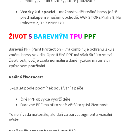
šampony, vlastní roztoky, které používáte.
Vzorky k dispozici
– možnost vidět reálné barvy ještě
před nákupem v našem obchodě. AWF STORE Praha 8, Na
Rokytce 2, T.: 739566379
ŽIVOT
S
BAREVNÝM
TPU
PPF
Barevná PPF (Paint Protection Film) kombinuje ochranu laku a
změnu barvy vozidla. Oproti čiré PPF má však širší rozmezí
životnosti, což je zcela normální a dané fyzikou materiálu i
způsobem používání.
Reálná životnost:
5–10 let podle podmínek používání a péče
Čiré PPF obvykle vydrží déle
Barevné PPF má přirozeně větší rozptyl životnosti
To není vada materiálu, ale daň za barvu, pigment a vizuální
efekt.