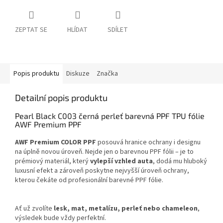
ZEPTAT SE
HLÍDAT
SDÍLET
Popis produktu
Diskuze
Značka
Detailní popis produktu
Pearl Black C003 černá perleť barevná PPF TPU fólie
AWF Premium PPF
AWF Premium COLOR PPF
posouvá hranice ochrany i designu
na úplně novou úroveň. Nejde jen o barevnou PPF fólii – je to
prémiový materiál, který
vylepší vzhled auta
, dodá mu hluboký
luxusní efekt a zároveň poskytne nejvyšší úroveň ochrany,
kterou čekáte od profesionální barevné PPF fólie.
Ať už zvolíte
lesk, mat, metalízu, perleť nebo chameleon
,
výsledek bude vždy perfektní.