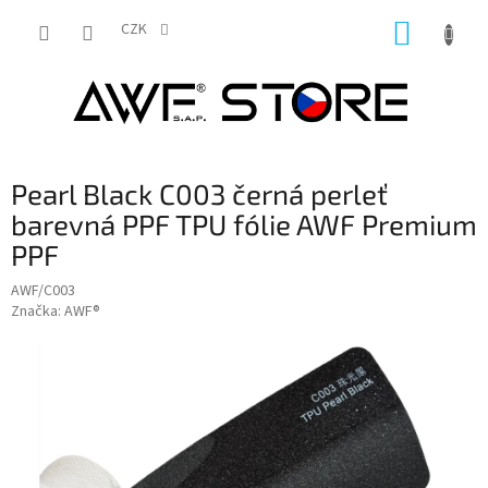
Přejít
NÁKUP
na
CZK
obsah
KOŠÍK
Pearl Black C003 černá perleť
barevná PPF TPU fólie AWF Premium
PPF
AWF/C003
Značka:
AWF®