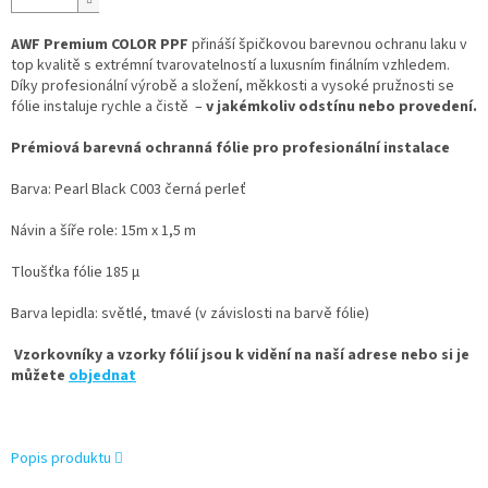
AWF Premium COLOR PPF
přináší špičkovou barevnou ochranu laku v
top kvalitě s extrémní tvarovatelností a luxusním finálním vzhledem.
Díky profesionální výrobě a složení, měkkosti a vysoké pružnosti se
fólie instaluje rychle a čistě –
v jakémkoliv odstínu nebo provedení.
Prémiová barevná ochranná fólie pro profesionální instalace
Barva: Pearl Black C003 černá perleť
Návin a šíře role: 15m x 1,5 m
Tloušťka fólie 185 µ
Barva lepidla: světlé, tmavé (v závislosti na barvě fólie)
Vzorkovníky a vzorky fólií jsou k vidění na naší adrese nebo si je
můžete
objednat
Popis produktu