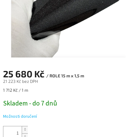
25 680 Kč
/ ROLE 15 m x 1,5 m
21 223 Kč bez DPH
Měrná
1 712 Kč / 1 m
cena:
Skladem - do 7 dnů
Možnosti doručení